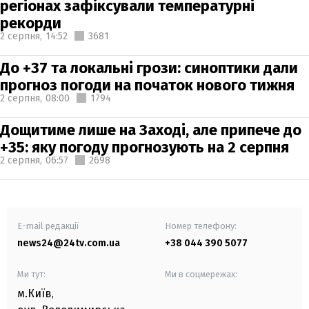
регіонах зафіксували температурні
рекорди
2 серпня,
14:52
3681
До +37 та локальні грози: синоптики дали
прогноз погоди на початок нового тижня
2 серпня,
08:00
1794
Дощитиме лише на Заході, але припече до
+35: яку погоду прогнозують на 2 серпня
2 серпня,
06:57
2698
E-mail редакції
Номер телефону:
news24@24tv.com.ua
+38 044 390 5077
Ми тут:
Ми в соцмережах:
м.Київ
,