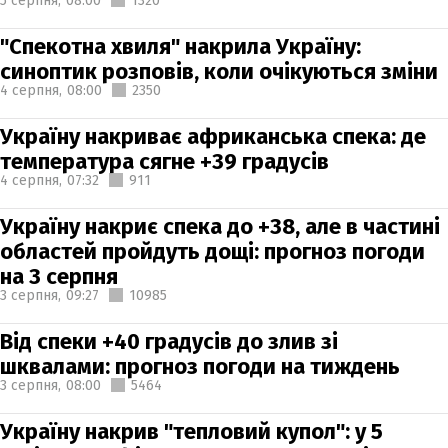
5 серпня,
08:00
1320
"Спекотна хвиля" накрила Україну:
синоптик розповів, коли очікуються зміни
4 серпня,
08:00
2350
Україну накриває африканська спека: де
температура сягне +39 градусів
4 серпня,
07:32
911
Україну накриє спека до +38, але в частині
областей пройдуть дощі: прогноз погоди
на 3 серпня
3 серпня,
09:27
10985
Від спеки +40 градусів до злив зі
шквалами: прогноз погоди на тиждень
3 серпня,
08:00
5464
Україну накрив "тепловий купол": у 5