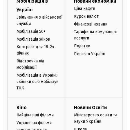
Мобілізація в
Новини економіки
Ціна нафти
Україні
Курси валют
Звільнення з військової
служби
Фінансові новини
Мобілізація 50+
Тарифи на комунальні
послуги
Мобілізація жінок
Податки
Контракт для 18-24-
річних
Пенсія в Україні
Відстрочка від
мобілізації
Мобілізація в Україні:
скільки осіб мобілізує
ТЦК
Кіно
Новини Освіти
Найцікавіші фільми
Міністерство освіти та
науки України
Українські фільми
Школа