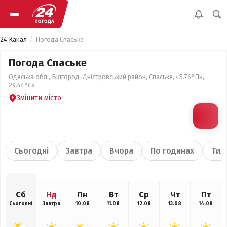
24 Канал
Погода Спаське
Погода Спаське
Одеська обл., Білгород-Дністровський район, Спаське, 45.76°Пн,
29.44°Сх
Змінити місто
Сьогодні
Завтра
Вчора
По годинах
Тиж
Сб
Нд
Пн
Вт
Ср
Чт
Пт
Сьогодні
Завтра
10.08
11.08
12.08
13.08
14.08