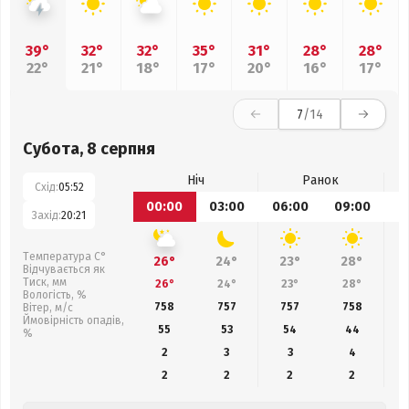
39°
32°
32°
35°
31°
28°
28°
22°
21°
18°
17°
20°
16°
17°
7
/14
Субота, 8 серпня
Ніч
Ранок
Схід:
05:52
00:00
03:00
06:00
09:00
1
Захід:
20:21
Температура С°
26°
24°
23°
28°
Відчувається як
Тиск, мм
26°
24°
23°
28°
Вологість, %
758
757
757
758
Вітер, м/с
Ймовірність опадів,
55
53
54
44
%
2
3
3
4
2
2
2
2