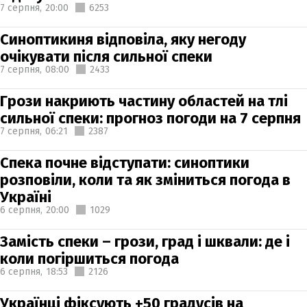
7 серпня,
20:00
6253
Синоптикиня відповіла, яку негоду
очікувати після сильної спеки
7 серпня,
08:00
2433
Грози накриють частину областей на тлі
сильної спеки: прогноз погоди на 7 серпня
7 серпня,
06:21
2387
Спека почне відступати: синоптики
розповіли, коли та як зміниться погода в
Україні
6 серпня,
20:00
1029
Замість спеки – грози, град і шквали: де і
коли погіршиться погода
6 серпня,
18:53
2126
Українці фіксують +50 градусів на