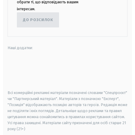
обрати ті, що відповідають вашим
інтересам.
ДО РОЗСИЛОК
Наші додатки:
android
apple
smart tv
samsung smart tv
Всі комерційні рекламні матеріали позначені словами "Спецпроєкт"
чи "Партнерський матеріал". Матеріали з позначкою "Експерт",
"Позиція" відображають позицію авторів та героїв. Редакція може
не поділяти їхніх поглядів. Детальніше щодо реклами та правил
цитування можна ознайомитись в правилах користування сайтом.
Усі права захищені.
Матеріали сайту призначені для осіб старше
21
року (21+)