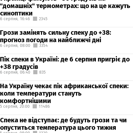
"домашніх" термометрах: що на це кажуть
синоптики
6 серпня,
16:46
2345
Грози замінять сильну спеку до +38:
прогноз погоди на найближчі дні
6 серпня,
08:00
3354
Пік спеки в Україні: де 6 серпня пригріє до
+38 градусів
6 серпня,
06:40
835
На Україну чекає пік африканської спеки:
коли температури стануть
комфортнішими
5 серпня,
20:00
11486
Спека не відступає: де будуть грози та чи
опуститься температура цього тижня