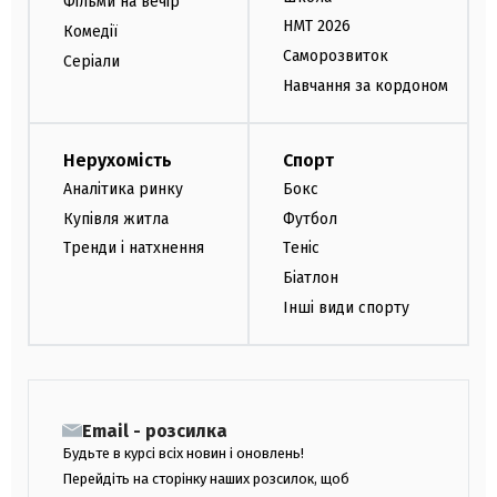
Фільми на вечір
НМТ 2026
Комедії
Саморозвиток
Серіали
Навчання за кордоном
Нерухомість
Спорт
Аналітика ринку
Бокс
Купівля житла
Футбол
Тренди і натхнення
Теніс
Біатлон
Інші види спорту
Email - розсилка
Будьте в курсі всіх новин і оновлень!
Перейдіть на сторінку наших розсилок, щоб