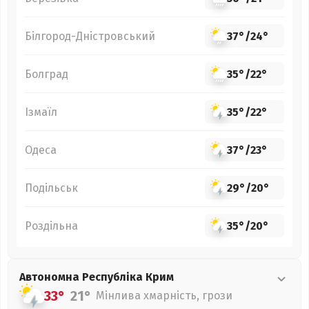
Білгород-Дністровський
37°
/
24°
Болград
35°
/
22°
Ізмаїл
35°
/
22°
Одеса
37°
/
23°
Подільськ
29°
/
20°
Роздільна
35°
/
20°
Автономна Республіка Крим
33°
21°
Мінлива хмарність, грози