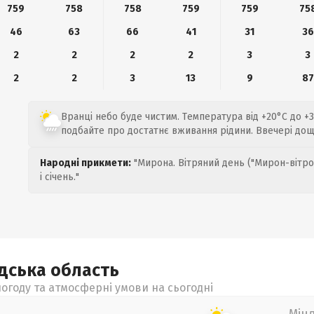
759
758
758
759
759
75
46
63
66
41
31
36
2
2
2
2
3
3
2
2
3
13
9
87
Вранці небо буде чистим. Температура від +20°C до +
подбайте про достатнє вживання рідини. Ввечері до
Народні прикмети:
"Мирона. Вітряний день ("Мирон-вітро
і січень."
адська
область
огоду та атмосферні умови на сьогодні