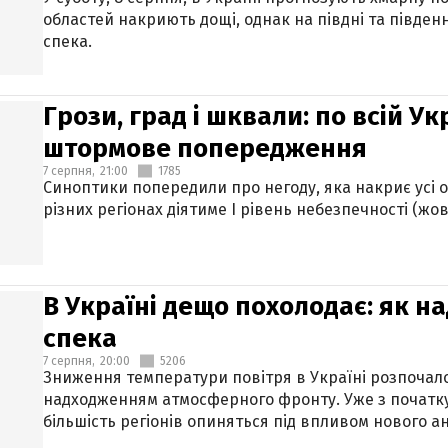
областей накриють дощі, однак на півдні та півден
спека.
Грози, град і шквали: по всій У
штормове попередження
7 серпня,
21:00
1785
Синоптики попередили про негоду, яка накриє усі об
різних регіонах діятиме І рівень небезпечності (жов
В Україні дещо похолодає: як н
спека
7 серпня,
20:00
5206
Зниження температури повітря в Україні розпочалос
надходженням атмосферного фронту. Уже з початку
більшість регіонів опиняться під впливом нового а