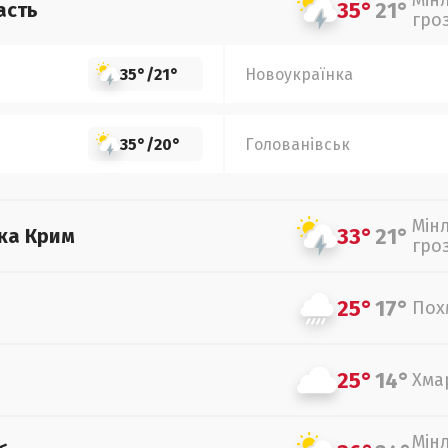
Мін
35°
21°
асть
гро
35°
/
21°
Новоукраїнка
35°
/
20°
Голованівськ
Мін
33°
21°
ка Крим
гро
25°
17°
Пох
25°
14°
Хма
Мін