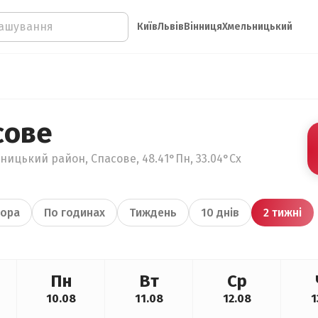
Київ
Львів
Вінниця
Хмельницький
сове
ницький район, Спасове, 48.41°Пн, 33.04°Сх
ора
По годинах
Тиждень
10 днів
2 тижні
Пн
Вт
Ср
10.08
11.08
12.08
1