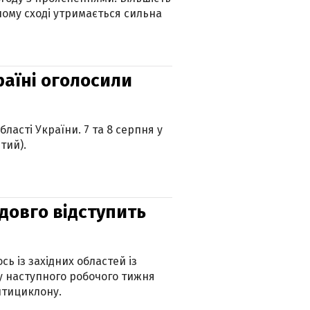
ному сході утримається сильна
країні оголосили
ласті України. 7 та 8 серпня у
тий).
адовго відступить
ь із західних областей із
 наступного робочого тижня
нтициклону.