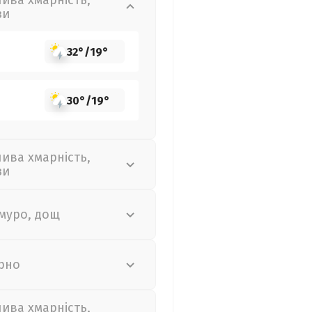
лива хмарність,
зи
32°
/
19°
30°
/
19°
лива хмарність,
зи
муро, дощ
рно
лива хмарність,