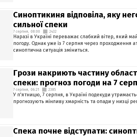
Синоптикиня відповіла, яку нег
сильної спеки
7 серпня,
08:00
2432
Наразі в Україні переважає слабкий вітер, який м
погоду. Однак уже із 7 серпня через проходження 
синоптична ситуація зміниться.
Грози накриють частину областе
спеки: прогноз погоди на 7 сер
7 серпня,
06:21
2385
У п'ятницю, 7 серпня, в Україні подекуди утримаєт
прогнозують мінливу хмарність та опади у низці рег
Спека почне відступати: синопт