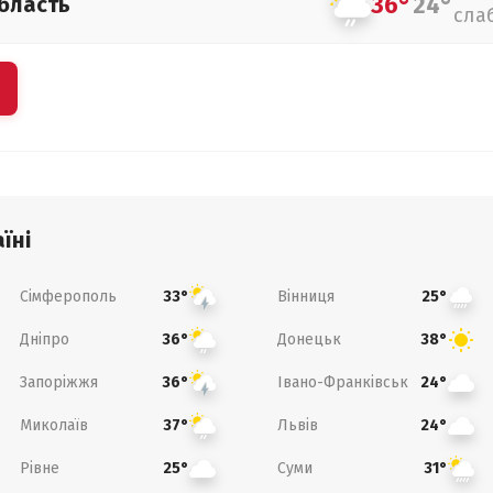
36°
24°
бласть
сла
їні
Сімферополь
Вінниця
33°
25°
Дніпро
Донецьк
36°
38°
Запоріжжя
Івано-Франківськ
36°
24°
Миколаїв
Львів
37°
24°
Рівне
Суми
25°
31°