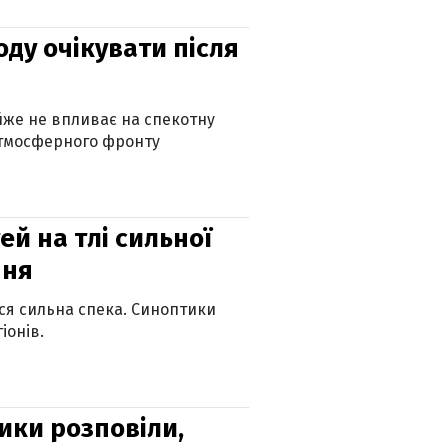
оду очікувати після
айже не впливає на спекотну
атмосферного фронту
й на тлі сильної
пня
ься сильна спека. Синоптики
іонів.
ики розповіли,