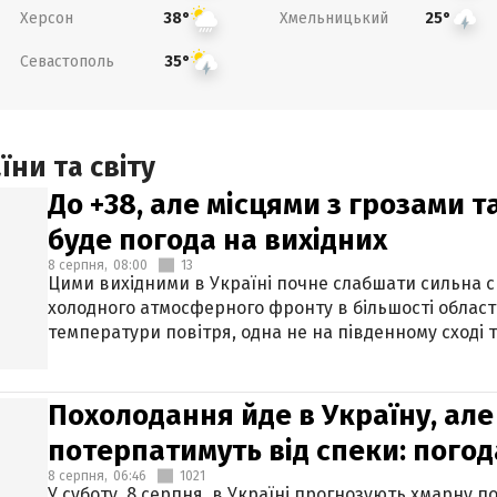
Херсон
Хмельницький
38°
25°
Севастополь
35°
ни та світу
До +38, але місцями з грозами 
буде погода на вихідних
8 серпня,
08:00
13
Цими вихідними в Україні почне слабшати сильна 
холодного атмосферного фронту в більшості област
температури повітря, одна не на південному сході т
Похолодання йде в Україну, але
потерпатимуть від спеки: погод
8 серпня,
06:46
1021
У суботу, 8 серпня, в Україні прогнозують хмарну п