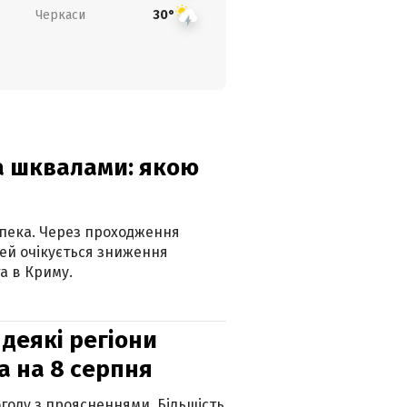
Черкаси
30°
та шквалами: якою
спека. Через проходження
ей очікується зниження
а в Криму.
 деякі регіони
а на 8 серпня
огоду з проясненнями. Більшість