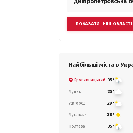
Дніпропетровська
о
ПОКАЗАТИ ІНШІ ОБЛАСТІ
Найбільші міста в Укра
Кропивницький
35°
Луцьк
25°
Ужгород
29°
Луганськ
38°
Полтава
35°