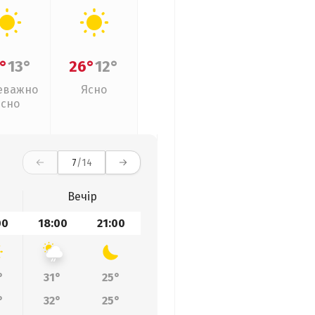
°
13°
26°
12°
еважно
Ясно
ясно
7
/14
Вечір
00
18:00
21:00
°
31°
25°
°
32°
25°