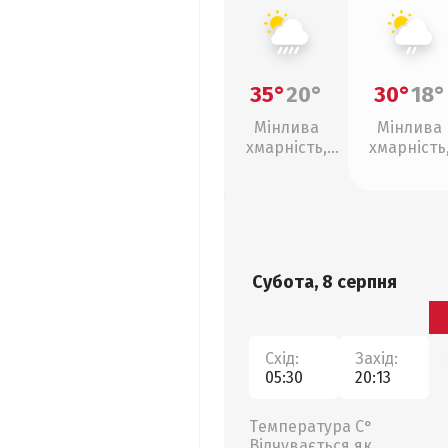
35°
20°
30°
18°
Мінлива
Мінлива
хмарність,
хмарність
зливи
слабкий д
Субота, 8 серпня
Схід:
Захід:
05:30
20:13
Температура С°
Відчувається як