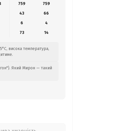
8
759
759
43
66
6
4
73
14
35°C, висока температура,
щитиме.
гон"). Який Мирон — такий