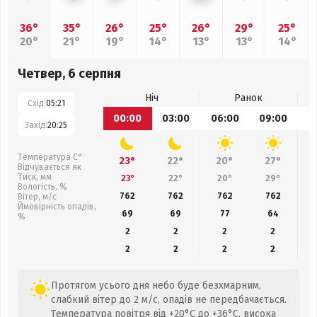
36°
35°
26°
25°
26°
29°
25°
20°
21°
19°
14°
13°
13°
14°
Четвер, 6 серпня
Ніч
Ранок
Схід:
05:21
00:00
03:00
06:00
09:00
1
Захід:
20:25
Температура С°
23°
22°
20°
27°
Відчувається як
Тиск, мм
23°
22°
20°
29°
Вологість, %
762
762
762
762
Вітер, м/с
Ймовірність опадів,
69
69
77
64
%
2
2
2
2
2
2
2
2
Протягом усього дня небо буде безхмарним,
слабкий вітер до 2 м/с, опадів не передбачається.
Температура повітря від +20°C до +36°C, висока