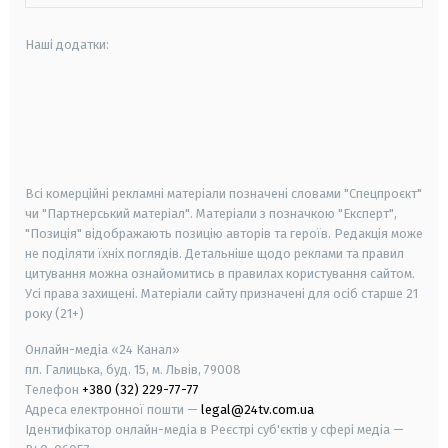
Наші додатки:
android
apple
smart tv
samsung smart tv
Всі комерційні рекламні матеріали позначені словами "Спецпроєкт"
чи "Партнерський матеріал". Матеріали з позначкою "Експерт",
"Позиція" відображають позицію авторів та героїв. Редакція може
не поділяти їхніх поглядів. Детальніше щодо реклами та правил
цитування можна ознайомитись в правилах користування сайтом.
Усі права захищені.
Матеріали сайту призначені для осіб старше
21
року (21+)
Онлайн-медіа «24 Канал»
пл. Галицька, буд. 15, м. Львів, 79008
Телефон
+380 (32) 229-77-77
Адреса електронної пошти —
legal@24tv.com.ua
Ідентифікатор онлайн-медіа в Реєстрі суб'єктів у сфері медіа —