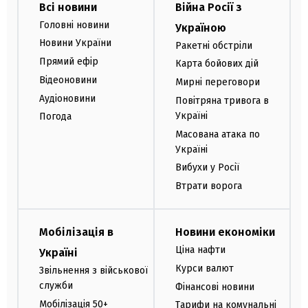
Всі новини
Війна Росії з
Головні новини
Україною
Новини України
Ракетні обстріли
Прямий ефір
Карта бойових дій
Відеоновини
Мирні переговори
Аудіоновини
Повітряна тривога в
Україні
Погода
Масована атака по
Україні
Вибухи у Росії
Втрати ворога
Мобілізація в
Новини економіки
Ціна нафти
Україні
Курси валют
Звільнення з військової
служби
Фінансові новини
Мобілізація 50+
Тарифи на комунальні