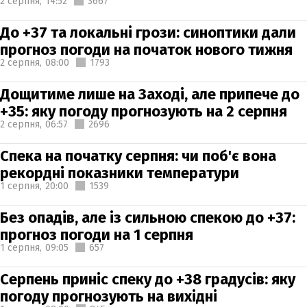
2 серпня,
14:52
3667
До +37 та локальні грози: синоптики дали
прогноз погоди на початок нового тижня
2 серпня,
08:00
1793
Дощитиме лише на Заході, але припече до
+35: яку погоду прогнозують на 2 серпня
2 серпня,
06:57
2696
Спека на початку серпня: чи поб'є вона
рекордні показники температури
1 серпня,
20:00
1539
Без опадів, але із сильною спекою до +37:
прогноз погоди на 1 серпня
1 серпня,
09:05
657
Серпень приніс спеку до +38 градусів: яку
погоду прогнозують на вихідні