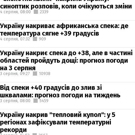
синоптик розповів, коли очікуються зміни
4 серпня,
08:00
2339
Україну накриває африканська спека: де
температура сягне +39 градусів
4 серпня,
07:32
909
Україну накриє спека до +38, але в частині
областей пройдуть дощі: прогноз погоди
на 3 серпня
3 серпня,
09:27
10938
Від спеки +40 градусів до злив зі
шквалами: прогноз погоди на тиждень
3 серпня,
08:00
5459
Україну накрив "тепловий купол": у 5
регіонах зафіксували температурні
рекорди