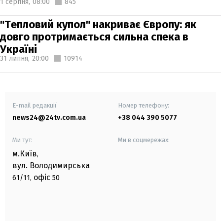
1 серпня,
08:00
845
"Тепловий купол" накриває Європу: як
довго протримається сильна спека в
Україні
31 липня,
20:00
10914
E-mail редакції
Номер телефону:
news24@24tv.com.ua
+38 044 390 5077
Ми тут:
Ми в соцмережах:
м.Київ
,
вул. Володимирська
офіс
61/11,
50