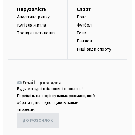
Нерухомість
Спорт
Аналітика ринку
Бокс
Купівля житла
Футбол
Тренди і натхнення
Теніс
Біатлон
Інші види спорту
Email - розсилка
Будьте в курсі всіх новин і оновлень!
Перейдіть на сторінку наших розсилок, щоб
обрати ті, що відповідають вашим
інтересам.
ДО РОЗСИЛОК