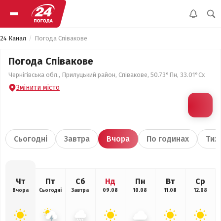
24 Канал
Погода Співакове
Погода Співакове
Чернігівська обл., Прилуцький район, Співакове, 50.73°Пн, 33.01°Сх
Змінити місто
Сьогодні
Завтра
Вчора
По годинах
Тиж
Чт
Пт
Сб
Нд
Пн
Вт
Ср
Вчора
Сьогодні
Завтра
09.08
10.08
11.08
12.08