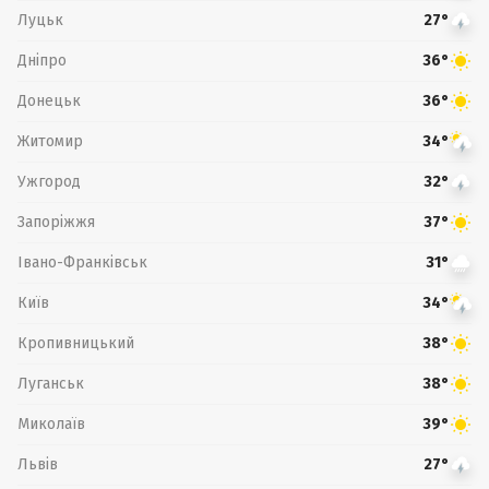
Луцьк
27°
Дніпро
36°
Донецьк
36°
Житомир
34°
Ужгород
32°
Запоріжжя
37°
Івано-Франківськ
31°
Київ
34°
Кропивницький
38°
Луганськ
38°
Миколаїв
39°
Львів
27°