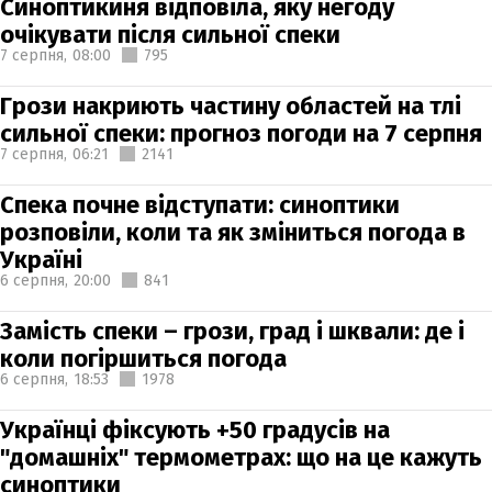
Синоптикиня відповіла, яку негоду
очікувати після сильної спеки
7 серпня,
08:00
795
Грози накриють частину областей на тлі
сильної спеки: прогноз погоди на 7 серпня
7 серпня,
06:21
2141
Спека почне відступати: синоптики
розповіли, коли та як зміниться погода в
Україні
6 серпня,
20:00
841
Замість спеки – грози, град і шквали: де і
коли погіршиться погода
6 серпня,
18:53
1978
Українці фіксують +50 градусів на
"домашніх" термометрах: що на це кажуть
синоптики