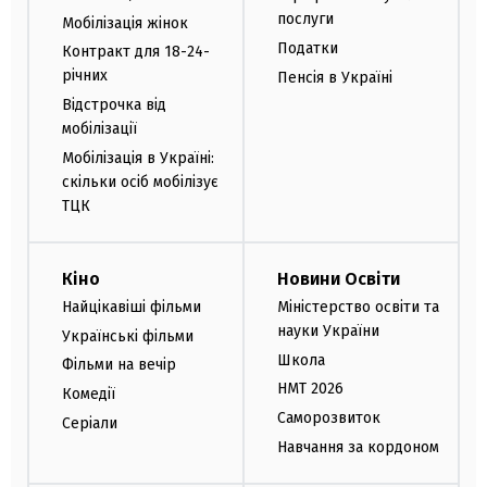
послуги
Мобілізація жінок
Податки
Контракт для 18-24-
річних
Пенсія в Україні
Відстрочка від
мобілізації
Мобілізація в Україні:
скільки осіб мобілізує
ТЦК
Кіно
Новини Освіти
Найцікавіші фільми
Міністерство освіти та
науки України
Українські фільми
Школа
Фільми на вечір
НМТ 2026
Комедії
Саморозвиток
Серіали
Навчання за кордоном