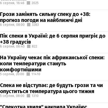
6 серпня,
16:46
2025
Грози замінять сильну спеку до +38:
прогноз погоди на найближчі дні
6 серпня,
08:00
3283
Пік спеки в Україні: де 6 серпня пригріє до
+38 градусів
6 серпня,
06:40
822
На Україну чекає пік африканської спеки:
коли температури стануть
комфортнішими
5 серпня,
20:00
11410
Спека не відступає: де будуть грози та чи
опуститься температура цього тижня
5 серпня,
08:00
1310
"Спекотна хвиля" накрила Україну: