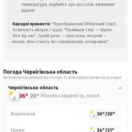
температура, подбайте про достатнє вживання
рідини.
Народні прикмети:
"Преображення (Яблучний Спас).
Освячують яблука і груші. "Прийшов Спас — пішло
літо від нас". Сухий день — суха осінь, мокрий —
мокра. Ночі стають по-справжньому холодними."
Погода Чернігівська
область
Актуальна інформація про погоду та атмосферні умови на сьогодні
Чернігівська
область
36°
20°
Мінлива хмарність, грози
Корюківка
36°
/
20°
Ніжин
34°
/
21°