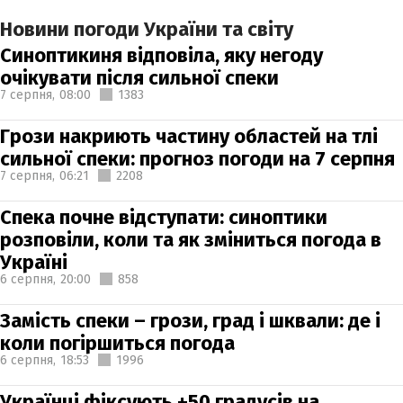
Новини погоди України та світу
Синоптикиня відповіла, яку негоду
очікувати після сильної спеки
7 серпня,
08:00
1383
Грози накриють частину областей на тлі
сильної спеки: прогноз погоди на 7 серпня
7 серпня,
06:21
2208
Спека почне відступати: синоптики
розповіли, коли та як зміниться погода в
Україні
6 серпня,
20:00
858
Замість спеки – грози, град і шквали: де і
коли погіршиться погода
6 серпня,
18:53
1996
Українці фіксують +50 градусів на