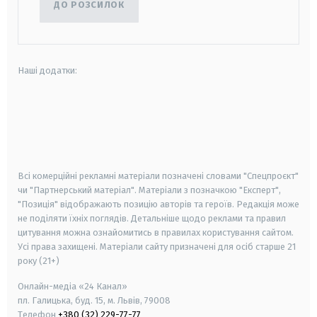
ДО РОЗСИЛОК
Наші додатки:
android
apple
smart tv
samsung smart tv
Всі комерційні рекламні матеріали позначені словами "Спецпроєкт"
чи "Партнерський матеріал". Матеріали з позначкою "Експерт",
"Позиція" відображають позицію авторів та героїв. Редакція може
не поділяти їхніх поглядів. Детальніше щодо реклами та правил
цитування можна ознайомитись в правилах користування сайтом.
Усі права захищені.
Матеріали сайту призначені для осіб старше
21
року (21+)
Онлайн-медіа «24 Канал»
пл. Галицька, буд. 15, м. Львів, 79008
Телефон
+380 (32) 229-77-77