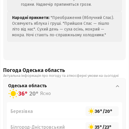
години. Надвечір припиняться грози.
Народні прикмети:
"Преображення (Яблучний Спас).
Освячують яблука і груші. "Прийшов Спас — пішло
літо від нас". Сухий день — суха осінь, мокрий —
мокра. Ночі стають по-справжньому холодними."
Погода Одеська
область
Актуальна інформація про погоду та атмосферні умови на сьогодні
Одеська
область
36°
20°
Ясно
Березівка
36°
/
20°
Білгород-Дністровський
35°
/
23°