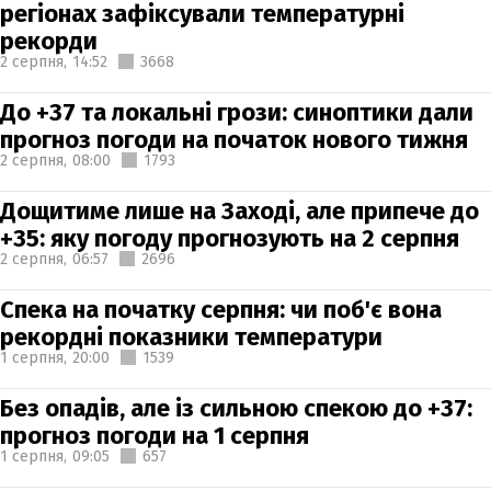
регіонах зафіксували температурні
рекорди
2 серпня,
14:52
3668
До +37 та локальні грози: синоптики дали
прогноз погоди на початок нового тижня
2 серпня,
08:00
1793
Дощитиме лише на Заході, але припече до
+35: яку погоду прогнозують на 2 серпня
2 серпня,
06:57
2696
Спека на початку серпня: чи поб'є вона
рекордні показники температури
1 серпня,
20:00
1539
Без опадів, але із сильною спекою до +37:
прогноз погоди на 1 серпня
1 серпня,
09:05
657