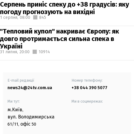
Серпень приніс спеку до +38 градусів: яку
погоду прогнозують на вихідні
1 серпня,
08:00
845
"Тепловий купол" накриває Європу: як
довго протримається сильна спека в
Україні
31 липня,
20:00
10914
E-mail редакції
Номер телефону:
news24@24tv.com.ua
+38 044 390 5077
Ми тут:
Ми в соцмережах:
м.Київ
,
вул. Володимирська
офіс
61/11,
50