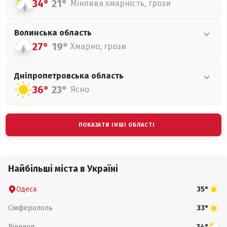
34°
21°
Мінлива хмарність, грози
Волинська
область
27°
19°
Хмарно, грози
Дніпропетровська
область
36°
23°
Ясно
ПОКАЗАТИ ІНШІ ОБЛАСТІ
Найбільші міста в Україні
Одеса
35°
Сімферополь
33°
Вінниця
34°