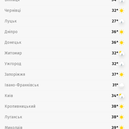
Чернівці
32°
Луцьк
27°
Дніпро
36°
Донецьк
36°
Житомир
32°
Ужгород
32°
Запоріжжя
37°
Івано-Франківськ
31°
Київ
34°
Кропивницький
38°
Луганськ
38°
Миколаїв
39°