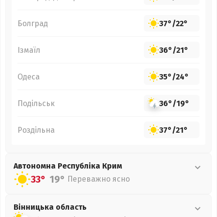
Болград
37°
/
22°
Ізмаїл
36°
/
21°
Одеса
35°
/
24°
Подільськ
36°
/
19°
Роздільна
37°
/
21°
Автономна Республіка Крим
33°
19°
Переважно ясно
Вінницька
область