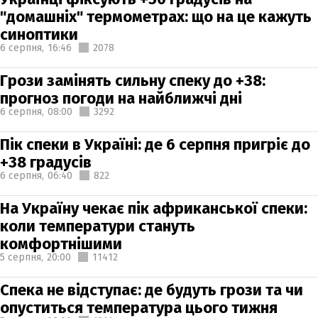
"домашніх" термометрах: що на це кажуть
синоптики
6 серпня,
16:46
2078
Грози замінять сильну спеку до +38:
прогноз погоди на найближчі дні
6 серпня,
08:00
3292
Пік спеки в Україні: де 6 серпня пригріє до
+38 градусів
6 серпня,
06:40
822
На Україну чекає пік африканської спеки:
коли температури стануть
комфортнішими
5 серпня,
20:00
11412
Спека не відступає: де будуть грози та чи
опуститься температура цього тижня