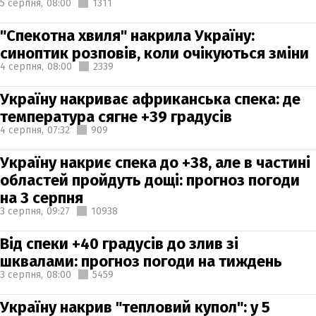
5 серпня,
08:00
1311
"Спекотна хвиля" накрила Україну:
синоптик розповів, коли очікуються зміни
4 серпня,
08:00
2339
Україну накриває африканська спека: де
температура сягне +39 градусів
4 серпня,
07:32
909
Україну накриє спека до +38, але в частині
областей пройдуть дощі: прогноз погоди
на 3 серпня
3 серпня,
09:27
10938
Від спеки +40 градусів до злив зі
шквалами: прогноз погоди на тиждень
3 серпня,
08:00
5459
Україну накрив "тепловий купол": у 5