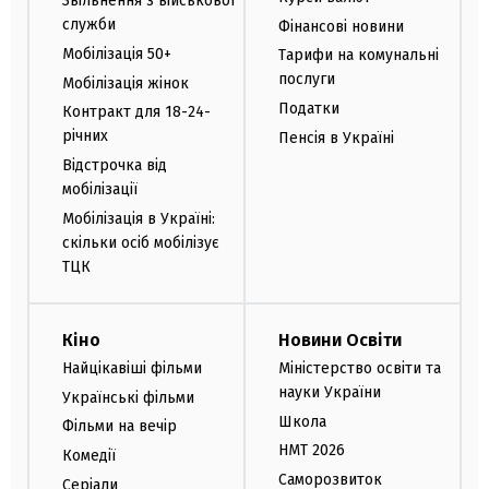
Звільнення з військової
служби
Фінансові новини
Мобілізація 50+
Тарифи на комунальні
послуги
Мобілізація жінок
Податки
Контракт для 18-24-
річних
Пенсія в Україні
Відстрочка від
мобілізації
Мобілізація в Україні:
скільки осіб мобілізує
ТЦК
Кіно
Новини Освіти
Найцікавіші фільми
Міністерство освіти та
науки України
Українські фільми
Школа
Фільми на вечір
НМТ 2026
Комедії
Саморозвиток
Серіали