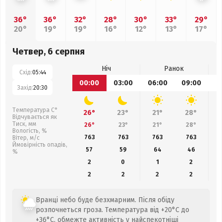
36°
36°
32°
28°
30°
33°
29°
20°
19°
19°
16°
12°
13°
17°
Четвер, 6 серпня
Ніч
Ранок
Схід:
05:44
00:00
03:00
06:00
09:00
1
Захід:
20:30
Температура С°
26°
23°
21°
28°
Відчувається як
Тиск, мм
26°
23°
21°
28°
Вологість, %
763
763
763
763
Вітер, м/с
Ймовірність опадів,
57
59
64
46
%
2
0
1
2
2
2
2
2
Вранці небо буде безхмарним. Після обіду
розпочнеться гроза. Температура від +20°C до
+36°C, обмежте активність у найспекотніші