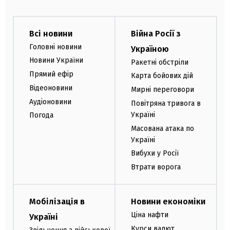
Всі новини
Війна Росії з
Головні новини
Україною
Новини України
Ракетні обстріли
Прямий ефір
Карта бойових дій
Відеоновини
Мирні переговори
Аудіоновини
Повітряна тривога в
Україні
Погода
Масована атака по
Україні
Вибухи у Росії
Втрати ворога
Мобілізація в
Новини економіки
Ціна нафти
Україні
Курси валют