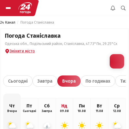
24 Канал
Погода Станіславка
Погода Станіславка
Одеська обл., Подільський район, Станіславка, 47.73°Пн, 29.25°Сх
Змінити місто
Сьогодні
Завтра
Вчора
По годинах
Тиж
Чт
Пт
Сб
Нд
Пн
Вт
Ср
Вчора
Сьогодні
Завтра
09.08
10.08
11.08
12.08