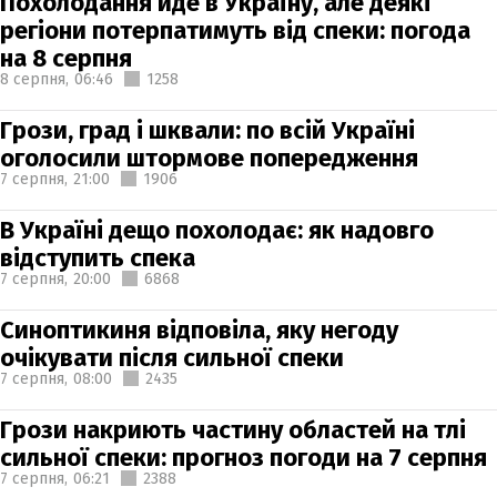
Похолодання йде в Україну, але деякі
регіони потерпатимуть від спеки: погода
на 8 серпня
8 серпня,
06:46
1258
Грози, град і шквали: по всій Україні
оголосили штормове попередження
7 серпня,
21:00
1906
В Україні дещо похолодає: як надовго
відступить спека
7 серпня,
20:00
6868
Синоптикиня відповіла, яку негоду
очікувати після сильної спеки
7 серпня,
08:00
2435
Грози накриють частину областей на тлі
сильної спеки: прогноз погоди на 7 серпня
7 серпня,
06:21
2388