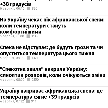
+38 градусів
6 серпня,
06:40
836
На Україну чекає пік африканської спеки:
коли температури стануть
комфортнішими
5 серпня,
20:00
11496
Спека не відступає: де будуть грози та чи
опуститься температура цього тижня
5 серпня,
08:00
1321
"Спекотна хвиля" накрила Україну:
синоптик розповів, коли очікуються зміни
4 серпня,
08:00
2350
Україну накриває африканська спека: де
температура сягне +39 градусів
4 серпня,
07:32
911