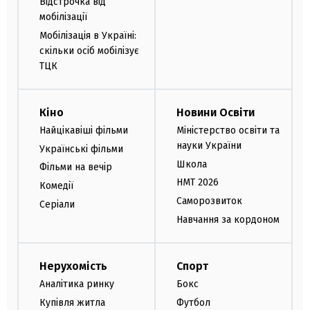
Відстрочка від
мобілізації
Мобілізація в Україні:
скільки осіб мобілізує
ТЦК
Кіно
Новини Освіти
Найцікавіші фільми
Міністерство освіти та
науки України
Українські фільми
Школа
Фільми на вечір
НМТ 2026
Комедії
Саморозвиток
Серіали
Навчання за кордоном
Нерухомість
Спорт
Аналітика ринку
Бокс
Купівля житла
Футбол