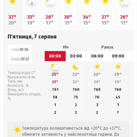
37°
33°
28°
30°
34°
27°
26°
20°
19°
17°
15°
15°
15°
11°
П'ятниця, 7 серпня
Ніч
Ранок
Схід:
05:36
00:00
03:00
06:00
09:00
1
Захід:
20:22
Температура С°
25°
22°
20°
29°
Відчувається як
Тиск, мм
25°
22°
20°
29°
Вологість, %
761
760
760
760
Вітер, м/с
Ймовірність опадів,
58
75
70
45
%
1
2
3
1
2
2
2
7
Температура коливатиметься від +20°C до +37°C,
обмежте активність у найспекотніші години. До