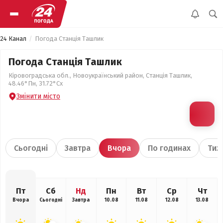
24 Канал
Погода Станція Ташлик
Погода Станція Ташлик
Кіровоградська обл., Новоукраїнський район, Станція Ташлик,
48.46°Пн, 31.72°Сх
Змінити місто
Сьогодні
Завтра
Вчора
По годинах
Тиж
Пт
Сб
Нд
Пн
Вт
Ср
Чт
Вчора
Сьогодні
Завтра
10.08
11.08
12.08
13.08