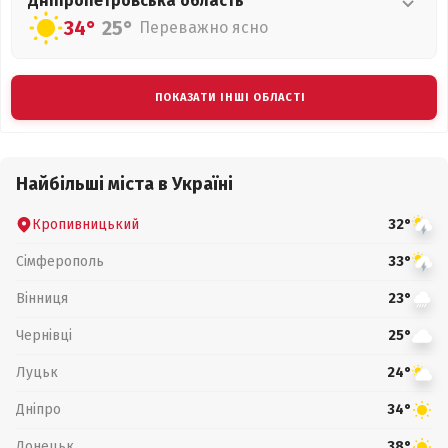
Дніпропетровська
область
34°
25°
Переважно ясно
ПОКАЗАТИ ІНШІ ОБЛАСТІ
Найбільші міста в Україні
Кропивницький
32°
Сімферополь
33°
Вінниця
23°
Чернівці
25°
Луцьк
24°
Дніпро
34°
Донецьк
38°