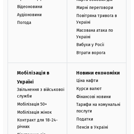
Відеоновини
Мирні переговори
Аудіоновини
Повітряна тривога в
Україні
Погода
Масована атака по
Україні
Вибухи у Росії
Втрати ворога
Мобілізація в
Новини економіки
Ціна нафти
Україні
Курси валют
Звільнення з військової
служби
Фінансові новини
Мобілізація 50+
Тарифи на комунальні
послуги
Мобілізація жінок
Податки
Контракт для 18-24-
річних
Пенсія в Україні