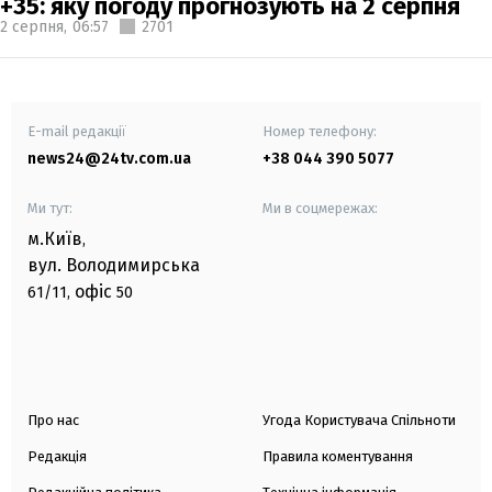
+35: яку погоду прогнозують на 2 серпня
2 серпня,
06:57
2701
E-mail редакції
Номер телефону:
news24@24tv.com.ua
+38 044 390 5077
Ми тут:
Ми в соцмережах:
м.Київ
,
вул. Володимирська
офіс
61/11,
50
Про нас
Угода Користувача Спільноти
Редакція
Правила коментування