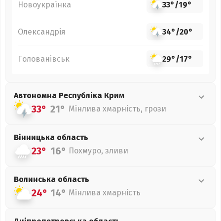
Новоукраїнка
33°
/
19°
Олександрія
34°
/
20°
Голованівськ
29°
/
17°
Автономна Республіка Крим
33°
21°
Мінлива хмарність, грози
Вінницька
область
23°
16°
Похмуро, зливи
Волинська
область
24°
14°
Мінлива хмарність