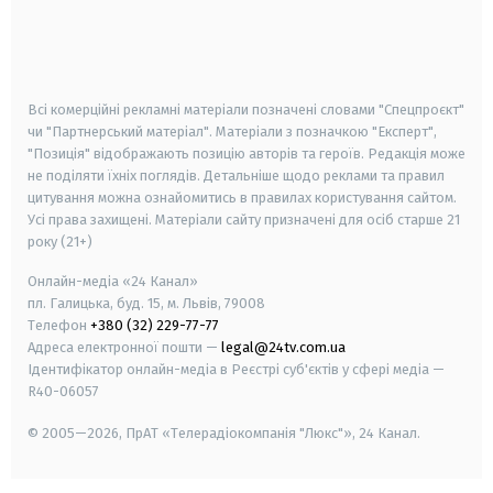
android
apple
smart tv
samsung smart tv
Всі комерційні рекламні матеріали позначені словами "Спецпроєкт"
чи "Партнерський матеріал". Матеріали з позначкою "Експерт",
"Позиція" відображають позицію авторів та героїв. Редакція може
не поділяти їхніх поглядів. Детальніше щодо реклами та правил
цитування можна ознайомитись в правилах користування сайтом.
Усі права захищені.
Матеріали сайту призначені для осіб старше
21
року (21+)
Онлайн-медіа «24 Канал»
пл. Галицька, буд. 15, м. Львів, 79008
Телефон
+380 (32) 229-77-77
Адреса електронної пошти —
legal@24tv.com.ua
Ідентифікатор онлайн-медіа в Реєстрі суб'єктів у сфері медіа —
R40-06057
© 2005—2026,
ПрАТ «Телерадіокомпанія "Люкс"», 24 Канал.