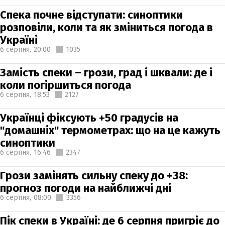
Спека почне відступати: синоптики
розповіли, коли та як зміниться погода в
Україні
6 серпня,
20:00
1035
Замість спеки – грози, град і шквали: де і
коли погіршиться погода
6 серпня,
18:53
2127
Українці фіксують +50 градусів на
"домашніх" термометрах: що на це кажуть
синоптики
6 серпня,
16:46
2347
Грози замінять сильну спеку до +38:
прогноз погоди на найближчі дні
6 серпня,
08:00
3356
Пік спеки в Україні: де 6 серпня пригріє до