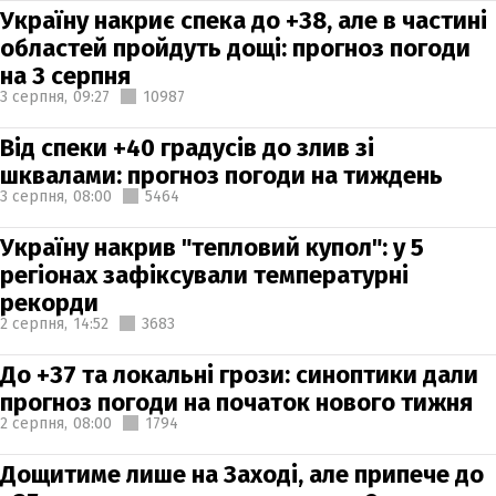
Україну накриє спека до +38, але в частині
областей пройдуть дощі: прогноз погоди
на 3 серпня
3 серпня,
09:27
10987
Від спеки +40 градусів до злив зі
шквалами: прогноз погоди на тиждень
3 серпня,
08:00
5464
Україну накрив "тепловий купол": у 5
регіонах зафіксували температурні
рекорди
2 серпня,
14:52
3683
До +37 та локальні грози: синоптики дали
прогноз погоди на початок нового тижня
2 серпня,
08:00
1794
Дощитиме лише на Заході, але припече до