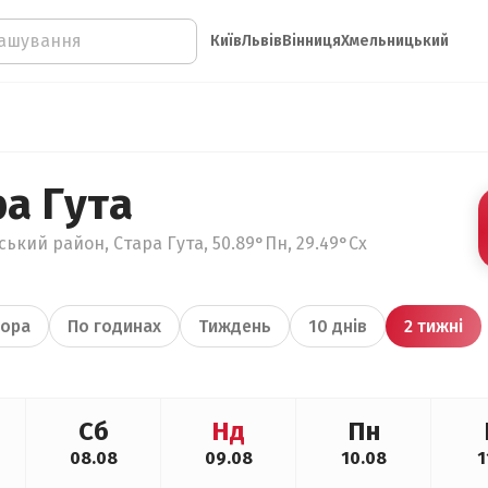
Київ
Львів
Вінниця
Хмельницький
а Гута
ький район, Стара Гута, 50.89°Пн, 29.49°Сх
ора
По годинах
Тиждень
10 днів
2 тижні
Сб
Нд
Пн
08.08
09.08
10.08
1