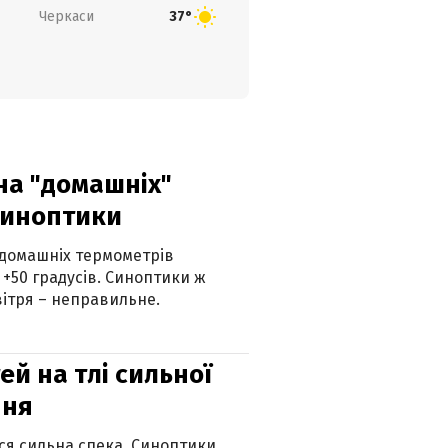
Черкаси
37°
 на "домашніх"
синоптики
 домашніх термометрів
 +50 градусів. Синоптики ж
ітря – неправильне.
й на тлі сильної
пня
ься сильна спека. Синоптики