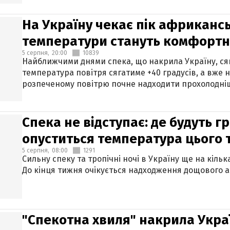
На Україну чекає пік африкансь
температури стануть комфорт
5 серпня,
20:00
10839
Найближчими днями спека, що накрила Україну, сяг
температура повітря сягатиме +40 градусів, а вже 
розпеченому повітрю почне надходити прохолодніш
Спека не відступає: де будуть г
опуститься температура цього
5 серпня,
08:00
1291
Сильну спеку та тропічні ночі в Україну ще на кіль
До кінця тижня очікується надходження дощового 
"Спекотна хвиля" накрила Укра