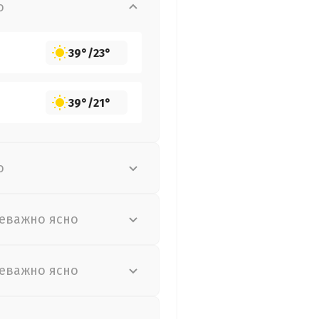
о
39°
/
23°
39°
/
21°
о
еважно ясно
еважно ясно