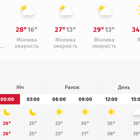
28°
16°
27°
13°
29°
13°
34
Мінлива
Мінлива
Мінлива
,
хмарність
хмарність
хмарність
Ніч
Ранок
День
00:00
03:00
06:00
09:00
12:00
15:
26°
25°
23°
30°
36°
39
26°
25°
23°
31°
38°
39