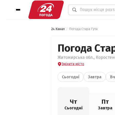
24 Канал
Погода Стара Гута
Погода Стар
Житомирська обл., Коростенс
Змінити місто
Сьогодні
Завтра
Вч
Чт
Пт
Сьогодні
Завтра