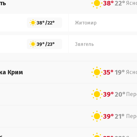
38°
22°
ть
Ясн
38°
/
22°
Житомир
39°
/
23°
Звягель
35°
19°
ка Крим
Ясн
39°
20°
Пер
39°
21°
Пер