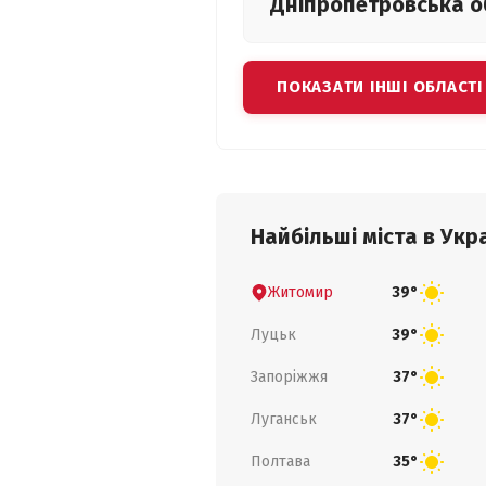
Дніпропетровська
о
ПОКАЗАТИ ІНШІ ОБЛАСТІ
Найбільші міста в Укра
Житомир
39°
Луцьк
39°
Запоріжжя
37°
Луганськ
37°
Полтава
35°