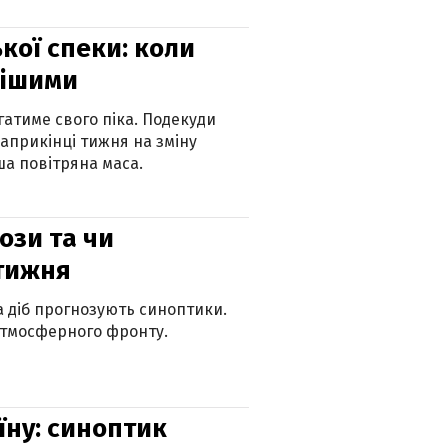
кої спеки: коли
нішими
атиме свого піка. Подекуди
наприкінці тижня на зміну
а повітряна маса.
рози та чи
 тижня
ка діб прогнозують синоптики.
атмосферного фронту.
їну: синоптик