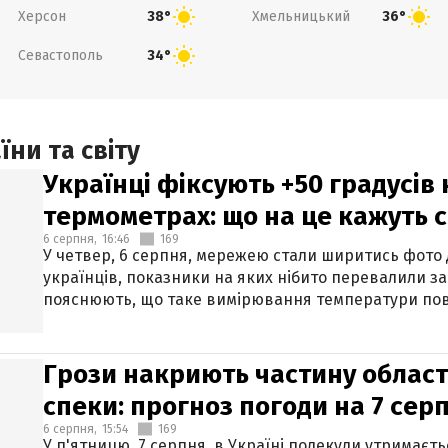
Херсон
Хмельницький
38°
36°
Севастополь
34°
ни та світу
Українці фіксують +50 градусів
термометрах: що на це кажуть 
6 серпня,
16:46
169
У четвер, 6 серпня, мережею стали ширитись фото
українців, показники на яких нібито перевалили за
пояснюють, що таке вимірювання температури пов
Грози накриють частину областе
спеки: прогноз погоди на 7 сер
6 серпня,
15:54
169
У п'ятницю, 7 серпня, в Україні подекуди утримаєт