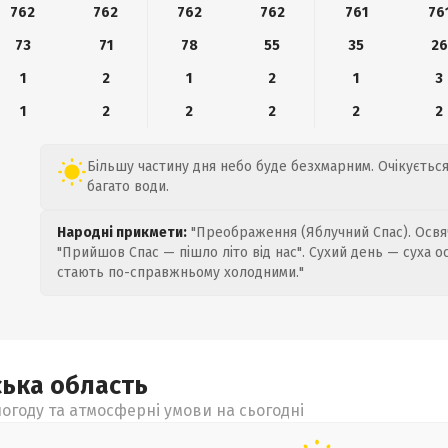
762
762
762
762
761
76
73
71
78
55
35
26
1
2
1
2
1
3
1
2
2
2
2
2
Більшу частину дня небо буде безхмарним. Очікується 
багато води.
Народні прикмети:
"Преображення (Яблучний Спас). Освяч
"Прийшов Спас — пішло літо від нас". Сухий день — суха о
стають по-справжньому холодними."
ська
область
огоду та атмосферні умови на сьогодні