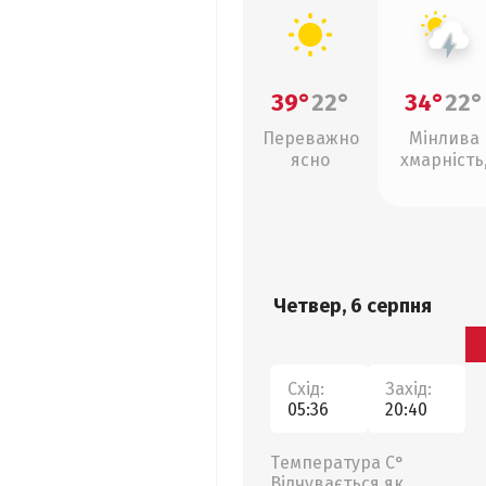
39°
22°
34°
22°
Переважно
Мінлива
ясно
хмарність
грози
Четвер, 6 серпня
Схід:
Захід:
05:36
20:40
Температура С°
Відчувається як