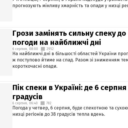
прогнозують мінливу хмарність та опади у низці рег
Грози замінять сильну спеку до 
погоди на найближчі дні
6 серпня,
08:00
2952
На найближчі дні в більшості областей України про
ж поступово йтиме на спад. Разом зі зниженням те
короткочасні опади.
Пік спеки в Україні: де 6 серпня
градусів
6 серпня,
06:40
782
Погода у четвер, 6 серпня, буде спекотною та сухо
низці регіонів до 38 градусів тепла вдень.