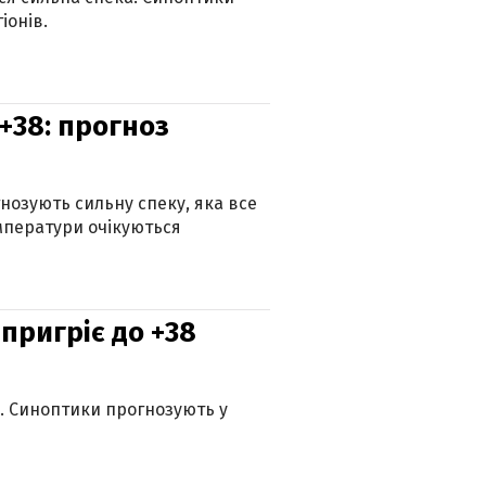
іонів.
+38: прогноз
гнозують сильну спеку, яка все
мператури очікуються
 пригріє до +38
ю. Синоптики прогнозують у