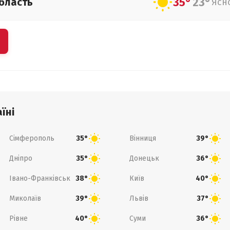
35°
23°
бласть
Ясн
їні
Сімферополь
Вінниця
35°
39°
Дніпро
Донецьк
35°
36°
Івано-Франківськ
Київ
38°
40°
Миколаїв
Львів
39°
37°
Рівне
Суми
40°
36°