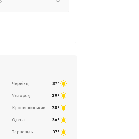
о
Чернівці
37°
Ужгород
39°
Кропивницький
38°
Одеса
34°
Тернопіль
37°