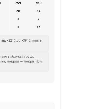
1
759
760
28
54
3
2
3
17
від +22°C до +39°C, пийте
ують яблука і груші.
сінь, мокрий — мокра. Ночі