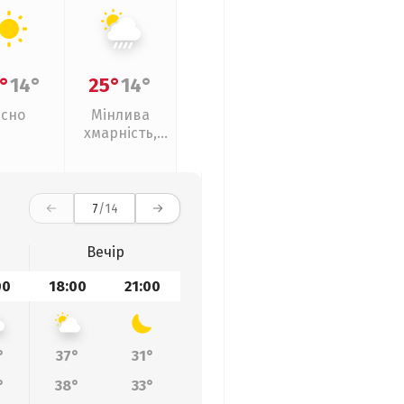
°
14°
25°
14°
Ясно
Мінлива
хмарність,
зливи
7
/14
Вечір
00
18:00
21:00
°
37°
31°
°
38°
33°