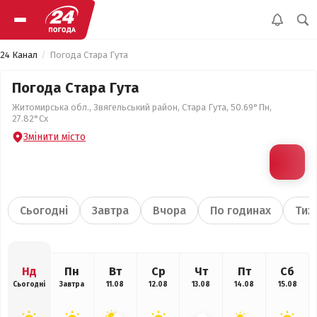
24 Канал
Погода Стара Гута
Погода Стара Гута
Житомирська обл., Звягельський район, Стара Гута, 50.69°Пн,
27.82°Сх
Змінити місто
Сьогодні
Завтра
Вчора
По годинах
Тиж
Нд
Пн
Вт
Ср
Чт
Пт
Сб
Сьогодні
Завтра
11.08
12.08
13.08
14.08
15.08