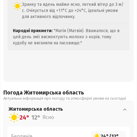
Зранку та вдень майже ясно, легкий вітер до 3 м/
с. Очікується від +11°C до +24°C, ідеальні умови
для активного відпочинку.
Народні прикмети:
"Матія (Матвія). Вважалося, що в
цей день змії висмоктують молоко з корів, тому
худобу не виганяли на пасовище."
Погода Житомирська
область
Актуальна інформація про погоду та атмосферні умови на сьогодні
Житомирська
область
24°
12°
Ясно
Бердичів
24°
/
12°