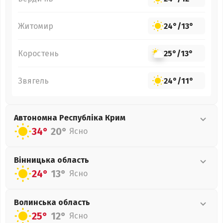
Житомир
24°
/
13°
Коростень
25°
/
13°
Звягель
24°
/
11°
Автономна Республіка Крим
34°
20°
Ясно
Вінницька
область
24°
13°
Ясно
Волинська
область
25°
12°
Ясно