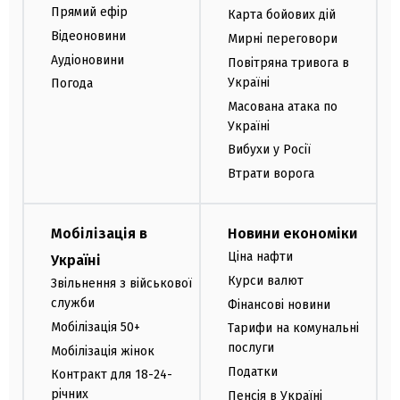
Прямий ефір
Карта бойових дій
Відеоновини
Мирні переговори
Аудіоновини
Повітряна тривога в
Україні
Погода
Масована атака по
Україні
Вибухи у Росії
Втрати ворога
Мобілізація в
Новини економіки
Ціна нафти
Україні
Курси валют
Звільнення з військової
служби
Фінансові новини
Мобілізація 50+
Тарифи на комунальні
послуги
Мобілізація жінок
Податки
Контракт для 18-24-
річних
Пенсія в Україні