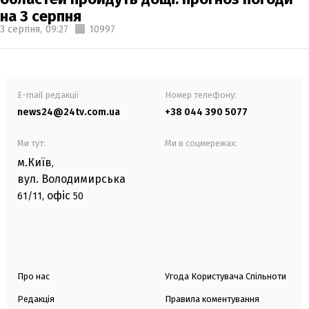
на 3 серпня
3 серпня,
09:27
10997
E-mail редакції
Номер телефону:
news24@24tv.com.ua
+38 044 390 5077
Ми тут:
Ми в соцмережах:
м.Київ
,
вул. Володимирська
офіс
61/11,
50
Про нас
Угода Користувача Спільноти
Редакція
Правила коментування