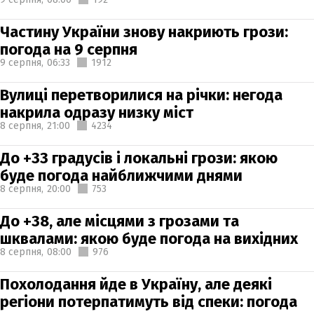
Частину України знову накриють грози:
погода на 9 серпня
9 серпня,
06:33
1912
Вулиці перетворилися на річки: негода
накрила одразу низку міст
8 серпня,
21:00
4234
До +33 градусів і локальні грози: якою
буде погода найближчими днями
8 серпня,
20:00
753
До +38, але місцями з грозами та
шквалами: якою буде погода на вихідних
8 серпня,
08:00
976
Похолодання йде в Україну, але деякі
регіони потерпатимуть від спеки: погода