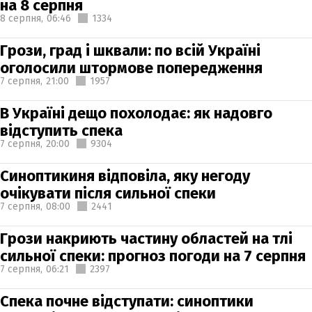
на 8 серпня
8 серпня,
06:46
1334
Грози, град і шквали: по всій Україні
оголосили штормове попередження
7 серпня,
21:00
1957
В Україні дещо похолодає: як надовго
відступить спека
7 серпня,
20:00
9304
Синоптикиня відповіла, яку негоду
очікувати після сильної спеки
7 серпня,
08:00
2441
Грози накриють частину областей на тлі
сильної спеки: прогноз погоди на 7 серпня
7 серпня,
06:21
2397
Спека почне відступати: синоптики