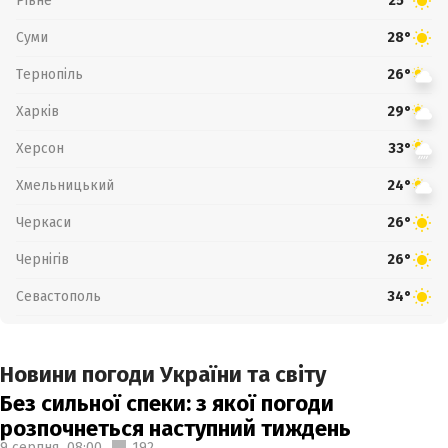
Рівне
25°
Суми
28°
Тернопіль
26°
Харків
29°
Херсон
33°
Хмельницький
24°
Черкаси
26°
Чернігів
26°
Севастополь
34°
Новини погоди України та світу
Без сильної спеки: з якої погоди
розпочнеться наступний тиждень
9 серпня,
08:00
192