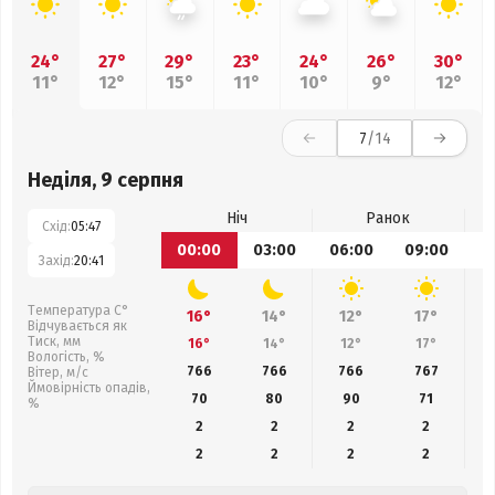
24°
27°
29°
23°
24°
26°
30°
11°
12°
15°
11°
10°
9°
12°
7
/14
Неділя, 9 серпня
Ніч
Ранок
Схід:
05:47
00:00
03:00
06:00
09:00
1
Захід:
20:41
Температура С°
16°
14°
12°
17°
Відчувається як
Тиск, мм
16°
14°
12°
17°
Вологість, %
766
766
766
767
Вітер, м/с
Ймовірність опадів,
70
80
90
71
%
2
2
2
2
2
2
2
2