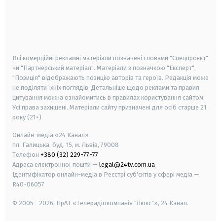
android
apple
smart tv
samsung smart tv
Всі комерційні рекламні матеріали позначені словами "Спецпроєкт"
чи "Партнерський матеріал". Матеріали з позначкою "Експерт",
"Позиція" відображають позицію авторів та героїв. Редакція може
не поділяти їхніх поглядів. Детальніше щодо реклами та правил
цитування можна ознайомитись в правилах користування сайтом.
Усі права захищені.
Матеріали сайту призначені для осіб старше
21
року (21+)
Онлайн-медіа «24 Канал»
пл. Галицька, буд. 15, м. Львів, 79008
Телефон
+380 (32) 229-77-77
Адреса електронної пошти —
legal@24tv.com.ua
Ідентифікатор онлайн-медіа в Реєстрі суб'єктів у сфері медіа —
R40-06057
© 2005—2026,
ПрАТ «Телерадіокомпанія "Люкс"», 24 Канал.