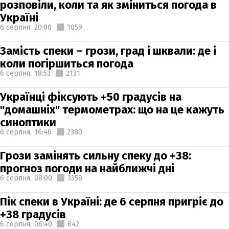
розповіли, коли та як зміниться погода в
Україні
6 серпня,
20:00
1059
Замість спеки – грози, град і шквали: де і
коли погіршиться погода
6 серпня,
18:53
2131
Українці фіксують +50 градусів на
"домашніх" термометрах: що на це кажуть
синоптики
6 серпня,
16:46
2380
Грози замінять сильну спеку до +38:
прогноз погоди на найближчі дні
6 серпня,
08:00
3358
Пік спеки в Україні: де 6 серпня пригріє до
+38 градусів
6 серпня,
06:40
842