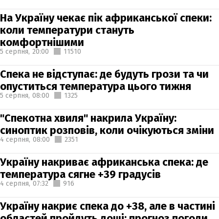
На Україну чекає пік африканської спеки:
коли температури стануть
комфортнішими
5 серпня,
20:00
11510
Спека не відступає: де будуть грози та чи
опуститься температура цього тижня
5 серпня,
08:00
1325
"Спекотна хвиля" накрила Україну:
синоптик розповів, коли очікуються зміни
4 серпня,
08:00
2351
Україну накриває африканська спека: де
температура сягне +39 градусів
4 серпня,
07:32
916
Україну накриє спека до +38, але в частині
областей пройдуть дощі: прогноз погоди