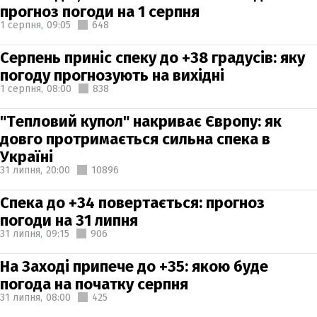
прогноз погоди на 1 серпня
1 серпня,
09:05
648
Серпень приніс спеку до +38 градусів: яку
погоду прогнозують на вихідні
1 серпня,
08:00
838
"Тепловий купол" накриває Європу: як
довго протримається сильна спека в
Україні
31 липня,
20:00
10896
Спека до +34 повертається: прогноз
погоди на 31 липня
31 липня,
09:15
906
На Заході припече до +35: якою буде
погода на початку серпня
31 липня,
08:00
425