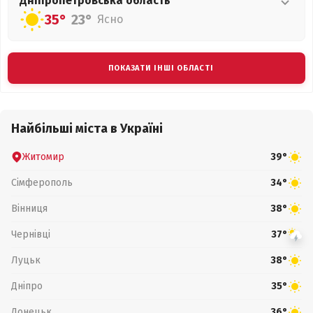
Дніпропетровська
область
35°
23°
Ясно
ПОКАЗАТИ ІНШІ ОБЛАСТІ
Найбільші міста в Україні
Житомир
39°
Сімферополь
34°
Вінниця
38°
Чернівці
37°
Луцьк
38°
Дніпро
35°
Донецьк
36°