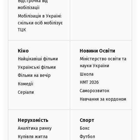
Відстрочка від
мобілізації
Мобілізація в Україні:
скільки осіб мобілізує
ТЦК
Кіно
Новини Освіти
Найцікавіші фільми
Міністерство освіти та
науки України
Українські фільми
Школа
Фільми на вечір
НМТ 2026
Комедії
Саморозвиток
Серіали
Навчання за кордоном
Нерухомість
Спорт
Аналітика ринку
Бокс
Купівля житла
Футбол