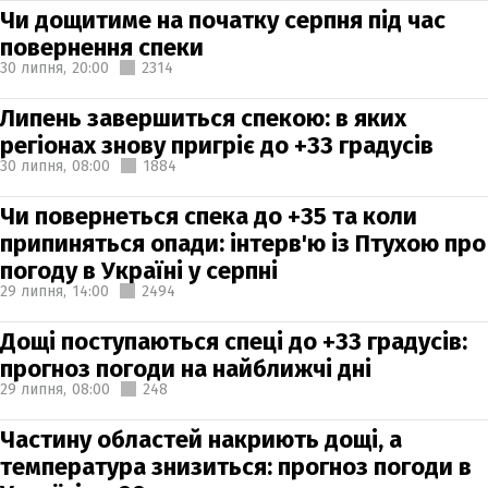
Чи дощитиме на початку серпня під час
повернення спеки
30 липня,
20:00
2314
Липень завершиться спекою: в яких
регіонах знову пригріє до +33 градусів
30 липня,
08:00
1884
Чи повернеться спека до +35 та коли
припиняться опади: інтерв'ю із Птухою про
погоду в Україні у серпні
29 липня,
14:00
2494
Дощі поступаються спеці до +33 градусів:
прогноз погоди на найближчі дні
29 липня,
08:00
248
Частину областей накриють дощі, а
температура знизиться: прогноз погоди в