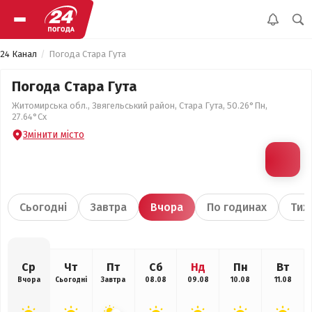
24 Канал
Погода Стара Гута
Погода Стара Гута
Житомирська обл., Звягельський район, Стара Гута, 50.26°Пн,
27.64°Сх
Змінити місто
Сьогодні
Завтра
Вчора
По годинах
Тиж
Ср
Чт
Пт
Сб
Нд
Пн
Вт
Вчора
Сьогодні
Завтра
08.08
09.08
10.08
11.08