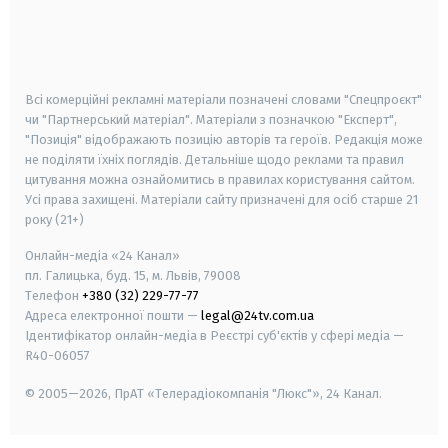
android
apple
smart tv
samsung smart tv
Всі комерційні рекламні матеріали позначені словами "Спецпроєкт"
чи "Партнерський матеріал". Матеріали з позначкою "Експерт",
"Позиція" відображають позицію авторів та героїв. Редакція може
не поділяти їхніх поглядів. Детальніше щодо реклами та правил
цитування можна ознайомитись в правилах користування сайтом.
Усі права захищені.
Матеріали сайту призначені для осіб старше
21
року (21+)
Онлайн-медіа «24 Канал»
пл. Галицька, буд. 15, м. Львів, 79008
Телефон
+380 (32) 229-77-77
Адреса електронної пошти —
legal@24tv.com.ua
Ідентифікатор онлайн-медіа в Реєстрі суб'єктів у сфері медіа —
R40-06057
© 2005—2026,
ПрАТ «Телерадіокомпанія "Люкс"», 24 Канал.