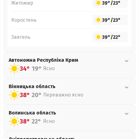
Житомир
39°
/
23°
Коростень
39°
/
23°
Звягель
39°
/
22°
Автономна Республіка Крим
34°
19°
Ясно
Вінницька
область
38°
20°
Переважно ясно
Волинська
область
38°
22°
Ясно