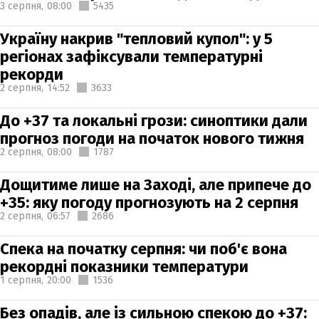
3 серпня,
08:00
5435
Україну накрив "тепловий купол": у 5
регіонах зафіксували температурні
рекорди
2 серпня,
14:52
3633
До +37 та локальні грози: синоптики дали
прогноз погоди на початок нового тижня
2 серпня,
08:00
1787
Дощитиме лише на Заході, але припече до
+35: яку погоду прогнозують на 2 серпня
2 серпня,
06:57
2686
Спека на початку серпня: чи поб'є вона
рекордні показники температури
1 серпня,
20:00
1536
Без опадів, але із сильною спекою до +37: