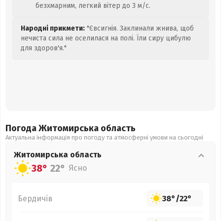
безхмарним, легкий вітер до 3 м/с.
Народні прикмети:
"Євсигнія. Заклинали жнива, щоб
нечиста сила не оселилася на полі. Їли сиру цибулю
для здоров'я."
Погода Житомирська
область
Актуальна інформація про погоду та атмосферні умови на сьогодні
Житомирська
область
38°
22°
Ясно
Бердичів
38°
/
22°