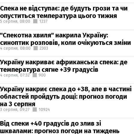
Спека не відступає: де будуть грози та чи
опуститься температура цього тижня
5 серпня,
08:00
1237
"Спекотна хвиля" накрила Україну:
синоптик розповів, коли очікуються зміни
4 серпня,
08:00
2303
Україну накриває африканська спека: де
температура сягне +39 градусів
4 серпня,
07:32
900
Україну накриє спека до +38, але в частині
областей пройдуть дощі: прогноз погоди
на 3 серпня
3 серпня,
09:27
10924
Від спеки +40 градусів до злив зі
шквалами: прогноз погоди на тиждень