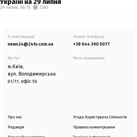
Україні на 29 липня
29 липня,
06:15
2383
E-mail редакції
Номер телефону:
news24@24tv.com.ua
+38 044 390 5077
Ми тут:
Ми в соцмережах:
м.Київ
,
вул. Володимирська
офіс
61/11,
50
Про нас
Угода Користувача Спільноти
Редакція
Правила коментування