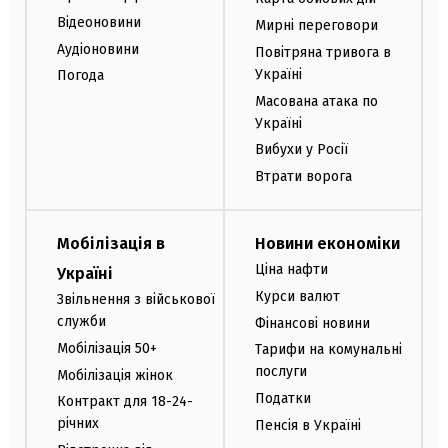
Відеоновини
Мирні переговори
Аудіоновини
Повітряна тривога в
Україні
Погода
Масована атака по
Україні
Вибухи у Росії
Втрати ворога
Мобілізація в
Новини економіки
Ціна нафти
Україні
Курси валют
Звільнення з військової
служби
Фінансові новини
Мобілізація 50+
Тарифи на комунальні
послуги
Мобілізація жінок
Податки
Контракт для 18-24-
річних
Пенсія в Україні