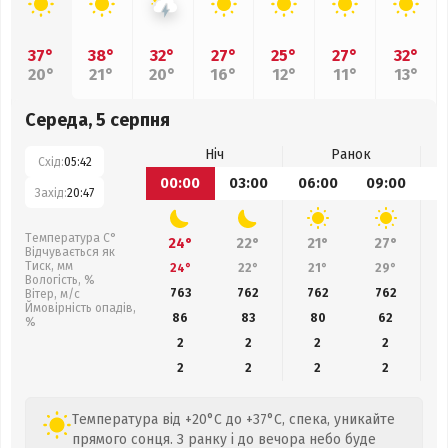
37°
38°
32°
27°
25°
27°
32°
20°
21°
20°
16°
12°
11°
13°
Середа, 5 серпня
Ніч
Ранок
Схід:
05:42
00:00
03:00
06:00
09:00
1
Захід:
20:47
Температура С°
24°
22°
21°
27°
Відчувається як
Тиск, мм
24°
22°
21°
29°
Вологість, %
763
762
762
762
Вітер, м/с
Ймовірність опадів,
86
83
80
62
%
2
2
2
2
2
2
2
2
Температура від +20°C до +37°C, спека, уникайте
прямого сонця. З ранку і до вечора небо буде