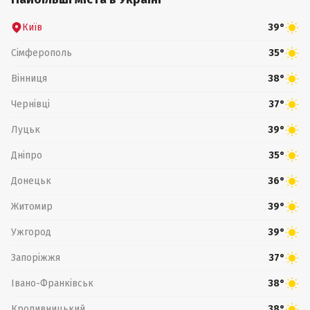
Київ
39°
Сімферополь
35°
Вінниця
38°
Чернівці
37°
Луцьк
39°
Дніпро
35°
Донецьк
36°
Житомир
39°
Ужгород
39°
Запоріжжя
37°
Івано-Франківськ
38°
Кропивницький
38°