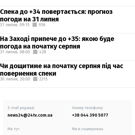
Спека до +34 повертається: прогноз
погоди на 31 липня
31 липня,
09:15
936
На Заході припече до +35: якою буде
погода на початку серпня
31 липня,
08:00
428
Чи дощитиме на початку серпня під час
повернення спеки
30 липня,
20:00
2315
E-mail редакції
Номер телефону:
news24@24tv.com.ua
+38 044 390 5077
Ми тут:
Ми в соцмережах: