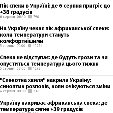
Пік спеки в Україні: де 6 серпня пригріє до
+38 градусів
6 серпня,
06:40
790
На Україну чекає пік африканської спеки:
коли температури стануть
комфортнішими
5 серпня,
20:00
10974
Спека не відступає: де будуть грози та чи
опуститься температура цього тижня
5 серпня,
08:00
1292
"Спекотна хвиля" накрила Україну:
синоптик розповів, коли очікуються зміни
4 серпня,
08:00
2328
Україну накриває африканська спека: де
температура сягне +39 градусів