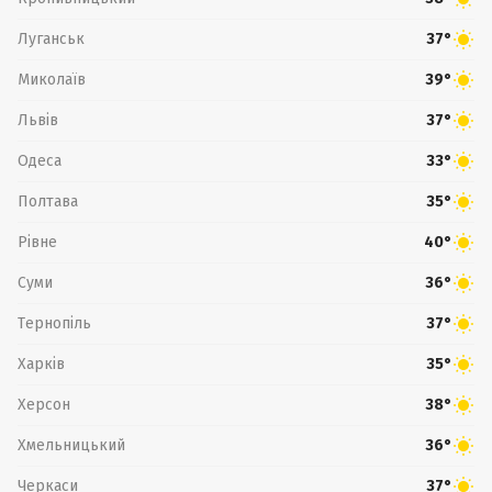
Луганськ
37°
Миколаїв
39°
Львів
37°
Одеса
33°
Полтава
35°
Рівне
40°
Суми
36°
Тернопіль
37°
Харків
35°
Херсон
38°
Хмельницький
36°
Черкаси
37°