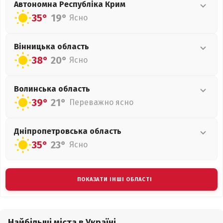
Автономна Республіка Крим
35°
19°
Ясно
Вінницька
область
38°
20°
Ясно
Волинська
область
39°
21°
Переважно ясно
Дніпропетровська
область
35°
23°
Ясно
ПОКАЗАТИ ІНШІ ОБЛАСТІ
Найбільші міста в Україні