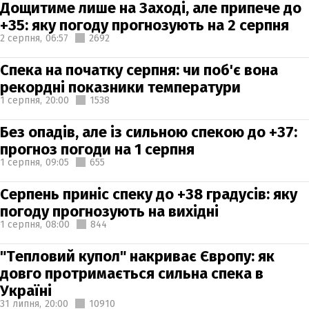
Дощитиме лише на Заході, але припече до
+35: яку погоду прогнозують на 2 серпня
2 серпня,
06:57
2692
Спека на початку серпня: чи поб'є вона
рекордні показники температури
1 серпня,
20:00
1538
Без опадів, але із сильною спекою до +37:
прогноз погоди на 1 серпня
1 серпня,
09:05
655
Серпень приніс спеку до +38 градусів: яку
погоду прогнозують на вихідні
1 серпня,
08:00
844
"Тепловий купол" накриває Європу: як
довго протримається сильна спека в
Україні
31 липня,
20:00
10910