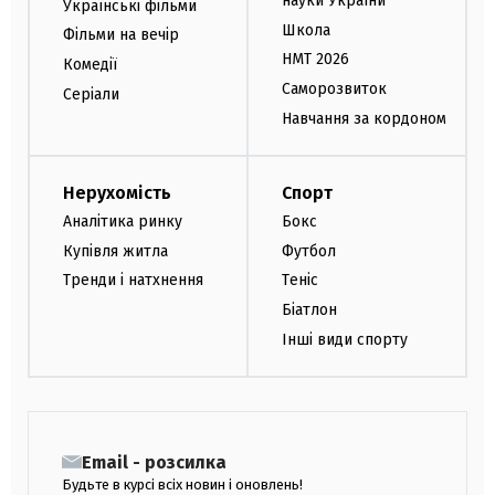
науки України
Українські фільми
Школа
Фільми на вечір
НМТ 2026
Комедії
Саморозвиток
Серіали
Навчання за кордоном
Нерухомість
Спорт
Аналітика ринку
Бокс
Купівля житла
Футбол
Тренди і натхнення
Теніс
Біатлон
Інші види спорту
Email - розсилка
Будьте в курсі всіх новин і оновлень!