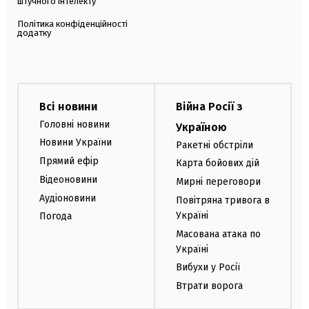
штучного інтелекту
Політика конфіденційності
додатку
Всі новини
Війна Росії з
Головні новини
Україною
Новини України
Ракетні обстріли
Прямий ефір
Карта бойових дій
Відеоновини
Мирні переговори
Аудіоновини
Повітряна тривога в
Україні
Погода
Масована атака по
Україні
Вибухи у Росії
Втрати ворога