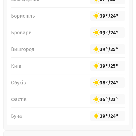
Бориспіль
39°
/
24°
Бровари
39°
/
24°
Вишгород
39°
/
25°
Київ
39°
/
25°
Обухів
38°
/
24°
Фастів
36°
/
23°
Буча
39°
/
24°