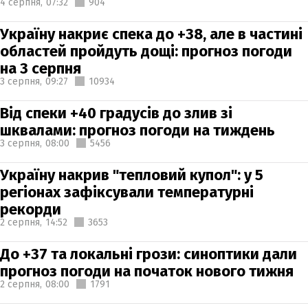
4 серпня,
07:32
904
Україну накриє спека до +38, але в частині
областей пройдуть дощі: прогноз погоди
на 3 серпня
3 серпня,
09:27
10934
Від спеки +40 градусів до злив зі
шквалами: прогноз погоди на тиждень
3 серпня,
08:00
5456
Україну накрив "тепловий купол": у 5
регіонах зафіксували температурні
рекорди
2 серпня,
14:52
3653
До +37 та локальні грози: синоптики дали
прогноз погоди на початок нового тижня
2 серпня,
08:00
1791