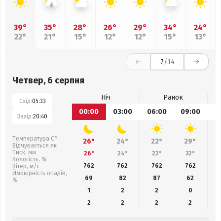
39°
35°
28°
26°
29°
34°
24°
22°
21°
15°
12°
12°
15°
13°
7
/14
Четвер, 6 серпня
Ніч
Ранок
Схід:
05:33
00:00
03:00
06:00
09:00
1
Захід:
20:40
Температура С°
26°
24°
22°
29°
Відчувається як
Тиск, мм
26°
24°
22°
32°
Вологість, %
762
762
762
762
Вітер, м/с
Ймовірність опадів,
69
82
87
62
%
1
2
2
0
2
2
2
2