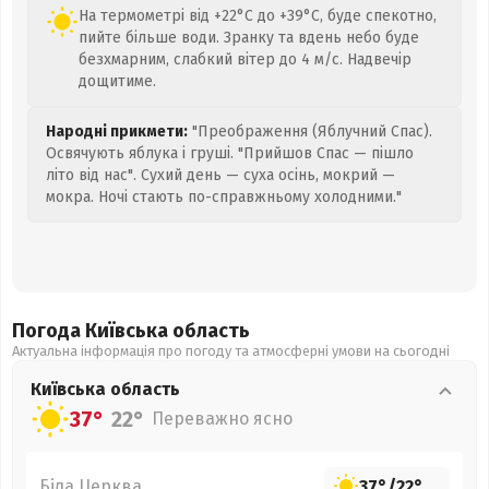
На термометрі від +22°C до +39°C, буде спекотно,
пийте більше води. Зранку та вдень небо буде
безхмарним, слабкий вітер до 4 м/с. Надвечір
дощитиме.
Народні прикмети:
"Преображення (Яблучний Спас).
Освячують яблука і груші. "Прийшов Спас — пішло
літо від нас". Сухий день — суха осінь, мокрий —
мокра. Ночі стають по-справжньому холодними."
Погода Київська
область
Актуальна інформація про погоду та атмосферні умови на сьогодні
Київська
область
37°
22°
Переважно ясно
Біла Церква
37°
/
22°