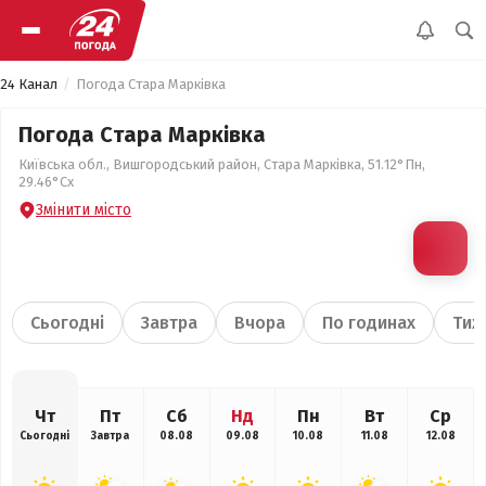
24 Канал
Погода Стара Марківка
Погода Стара Марківка
Київська обл., Вишгородський район, Стара Марківка, 51.12°Пн,
29.46°Сх
Змінити місто
Сьогодні
Завтра
Вчора
По годинах
Тиж
Чт
Пт
Сб
Нд
Пн
Вт
Ср
Сьогодні
Завтра
08.08
09.08
10.08
11.08
12.08