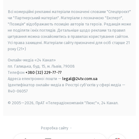
smart tv
samsung smart tv
Всі комерційні рекламні матеріали позначені словами "Спецпроєкт"
чи "Партнерський матеріал". Матеріали з позначкою "Експерт",
"Позиція" відображають позицію авторів та героїв. Редакція може
не поділяти їхніх поглядів. Детальніше щодо реклами та правил
цитування можна ознайомитись в правилах користування сайтом.
Усі права захищені.
Матеріали сайту призначені для осіб старше
21
року (21+)
Онлайн-медіа «24 Канал»
пл. Галицька, буд. 15, м. Львів, 79008
Телефон
+380 (32) 229-77-77
Адреса електронної пошти —
legal@24tv.com.ua
Ідентифікатор онлайн-медіа в Реєстрі суб'єктів у сфері медіа —
R40-06057
© 2005—2026,
ПрАТ «Телерадіокомпанія "Люкс"», 24 Канал.
Розробка сайту
-