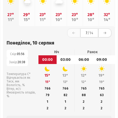
27°
29°
23°
23°
23°
28°
32°
11°
15°
11°
10°
10°
10°
14°
7
/14
Понеділок, 10 серпня
Ніч
Ранок
Схід:
05:56
00:00
03:00
06:00
09:00
1
Захід:
20:38
Температура С°
15°
13°
12°
19°
Відчувається як
Тиск, мм
15°
13°
12°
19°
Вологість, %
766
766
765
765
Вітер, м/с
Ймовірність опадів,
79
82
88
63
%
1
1
2
2
2
2
2
2