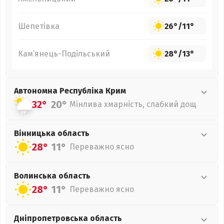
Шепетівка
26°
/
11°
Кам’янець-Подільський
28°
/
13°
Автономна Республіка Крим
32°
20°
Мінлива хмарність, слабкий дощ
Вінницька
область
28°
11°
Переважно ясно
Волинська
область
28°
11°
Переважно ясно
Дніпропетровська
область