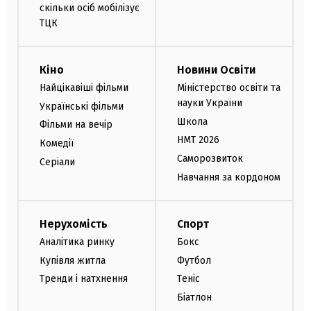
скільки осіб мобілізує
ТЦК
Кіно
Новини Освіти
Найцікавіші фільми
Міністерство освіти та
науки України
Українські фільми
Школа
Фільми на вечір
НМТ 2026
Комедії
Саморозвиток
Серіали
Навчання за кордоном
Нерухомість
Спорт
Аналітика ринку
Бокс
Купівля житла
Футбол
Тренди і натхнення
Теніс
Біатлон