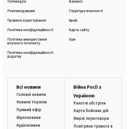
Телеведучі
Вакансії
Рекламодавцям
Структура власності
Правила користування
Архів
Політика конфіденційності
Карта сайту
Політика використання
Ігри
штучного інтелекту
Політика конфіденційності
додатку
Всі новини
Війна Росії з
Головні новини
Україною
Новини України
Ракетні обстріли
Прямий ефір
Карта бойових дій
Відеоновини
Мирні переговори
Аудіоновини
Повітряна тривога в