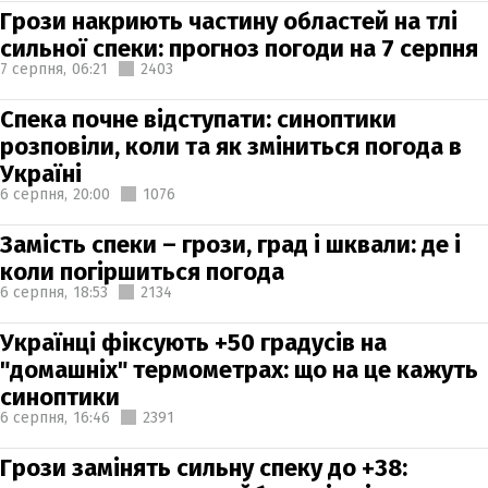
Грози накриють частину областей на тлі
сильної спеки: прогноз погоди на 7 серпня
7 серпня,
06:21
2403
Спека почне відступати: синоптики
розповіли, коли та як зміниться погода в
Україні
6 серпня,
20:00
1076
Замість спеки – грози, град і шквали: де і
коли погіршиться погода
6 серпня,
18:53
2134
Українці фіксують +50 градусів на
"домашніх" термометрах: що на це кажуть
синоптики
6 серпня,
16:46
2391
Грози замінять сильну спеку до +38: