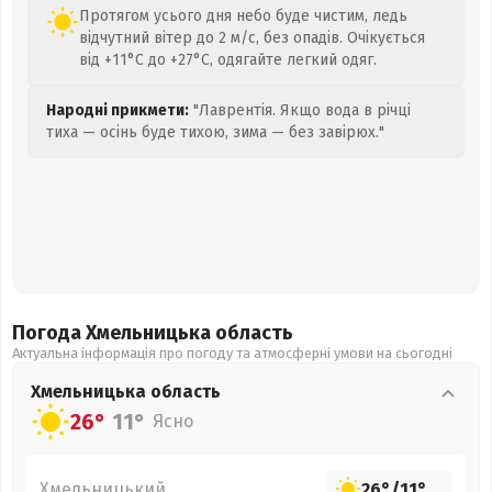
Протягом усього дня небо буде чистим, ледь
відчутний вітер до 2 м/с, без опадів. Очікується
від +11°C до +27°C, одягайте легкий одяг.
Народні прикмети:
"Лаврентія. Якщо вода в річці
тиха — осінь буде тихою, зима — без завірюх."
Погода Хмельницька
область
Актуальна інформація про погоду та атмосферні умови на сьогодні
Хмельницька
область
26°
11°
Ясно
Хмельницький
26°
/
11°