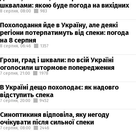
шквалами: якою буде погода на вихідних
8 серпня,
08:00
983
Похолодання йде в Україну, але деякі
регіони потерпатимуть від спеки: погода
на 8 серпня
8 серпня,
06:46
1357
Грози, град і шквали: по всій Україні
оголосили штормове попередження
7 серпня,
21:00
1978
В Україні дещо похолодає: як надовго
відступить спека
7 серпня,
20:00
9452
Синоптикиня відповіла, яку негоду
очікувати після сильної спеки
7 серпня,
08:00
2446