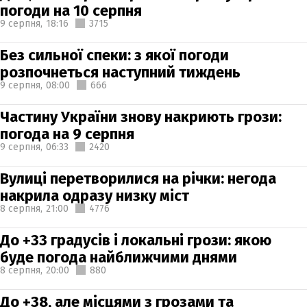
погоди на 10 серпня
9 серпня,
18:16
3715
Без сильної спеки: з якої погоди
розпочнеться наступний тиждень
9 серпня,
08:00
666
Частину України знову накриють грози:
погода на 9 серпня
9 серпня,
06:33
2420
Вулиці перетворилися на річки: негода
накрила одразу низку міст
8 серпня,
21:00
4776
До +33 градусів і локальні грози: якою
буде погода найближчими днями
8 серпня,
20:00
880
До +38, але місцями з грозами та