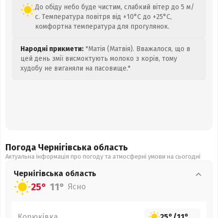
До обіду небо буде чистим, слабкий вітер до 5 м/
с. Температура повітря від +10°C до +25°C,
комфортна температура для прогулянок.
Народні прикмети:
"Матія (Матвія). Вважалося, що в
цей день змії висмоктують молоко з корів, тому
худобу не виганяли на пасовище."
Погода Чернігівська
область
Актуальна інформація про погоду та атмосферні умови на сьогодні
Чернігівська
область
25°
11°
Ясно
Корюківка
25°
/
11°