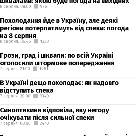
шквалами: якою буде погода на вихідних
8 серпня,
08:00
976
Похолодання йде в Україну, але деякі
регіони потерпатимуть від спеки: погода
на 8 серпня
8 серпня,
06:46
1338
Грози, град і шквали: по всій Україні
оголосили штормове попередження
7 серпня,
21:00
1961
В Україні дещо похолодає: як надовго
відступить спека
7 серпня,
20:00
9340
Синоптикиня відповіла, яку негоду
очікувати після сильної спеки
7 серпня,
08:00
2443