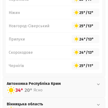
Ніжин
25°
/
12°
Новгород-Сіверський
25°
/
13°
Прилуки
24°
/
13°
Скороходове
24°
/
13°
Чернігів
25°
/
11°
Автономна Республіка Крим
34°
20°
Ясно
Вінницька
область