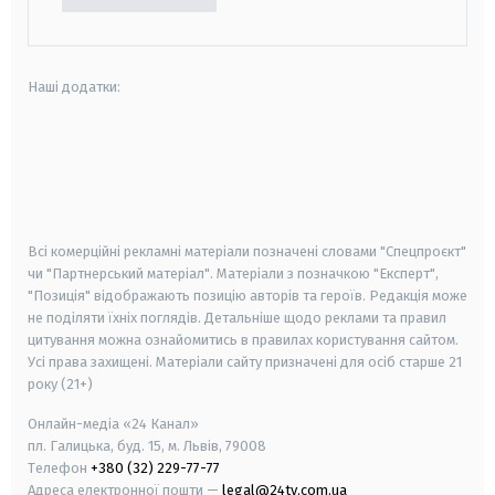
Наші додатки:
android
apple
smart tv
samsung smart tv
Всі комерційні рекламні матеріали позначені словами "Спецпроєкт"
чи "Партнерський матеріал". Матеріали з позначкою "Експерт",
"Позиція" відображають позицію авторів та героїв. Редакція може
не поділяти їхніх поглядів. Детальніше щодо реклами та правил
цитування можна ознайомитись в правилах користування сайтом.
Усі права захищені.
Матеріали сайту призначені для осіб старше
21
року (21+)
Онлайн-медіа «24 Канал»
пл. Галицька, буд. 15, м. Львів, 79008
Телефон
+380 (32) 229-77-77
Адреса електронної пошти —
legal@24tv.com.ua