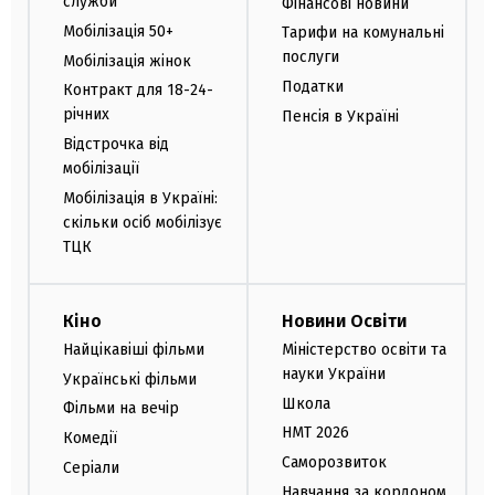
служби
Фінансові новини
Мобілізація 50+
Тарифи на комунальні
послуги
Мобілізація жінок
Податки
Контракт для 18-24-
річних
Пенсія в Україні
Відстрочка від
мобілізації
Мобілізація в Україні:
скільки осіб мобілізує
ТЦК
Кіно
Новини Освіти
Найцікавіші фільми
Міністерство освіти та
науки України
Українські фільми
Школа
Фільми на вечір
НМТ 2026
Комедії
Саморозвиток
Серіали
Навчання за кордоном