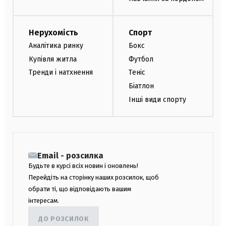
Нерухомість
Спорт
Аналітика ринку
Бокс
Купівля житла
Футбол
Тренди і натхнення
Теніс
Біатлон
Інші види спорту
Email - розсилка
Будьте в курсі всіх новин і оновлень!
Перейдіть на сторінку наших розсилок, щоб
обрати ті, що відповідають вашим
інтересам.
ДО РОЗСИЛОК