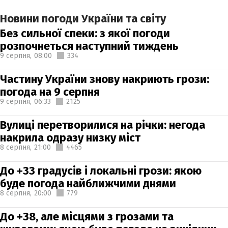
Новини погоди України та світу
Без сильної спеки: з якої погоди
розпочнеться наступний тиждень
9 серпня,
08:00
334
Частину України знову накриють грози:
погода на 9 серпня
9 серпня,
06:33
2125
Вулиці перетворилися на річки: негода
накрила одразу низку міст
8 серпня,
21:00
4465
До +33 градусів і локальні грози: якою
буде погода найближчими днями
8 серпня,
20:00
779
До +38, але місцями з грозами та