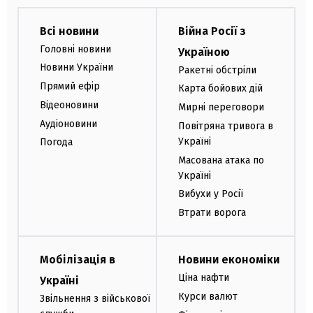
Всі новини
Війна Росії з
Головні новини
Україною
Новини України
Ракетні обстріли
Прямий ефір
Карта бойових дій
Відеоновини
Мирні переговори
Аудіоновини
Повітряна тривога в
Україні
Погода
Масована атака по
Україні
Вибухи у Росії
Втрати ворога
Мобілізація в
Новини економіки
Ціна нафти
Україні
Курси валют
Звільнення з військової