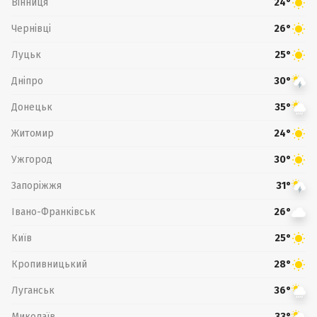
Вінниця
24°
Чернівці
26°
Луцьк
25°
Дніпро
30°
Донецьк
35°
Житомир
24°
Ужгород
30°
Запоріжжя
31°
Івано-Франківськ
26°
Київ
25°
Кропивницький
28°
Луганськ
36°
Миколаїв
33°