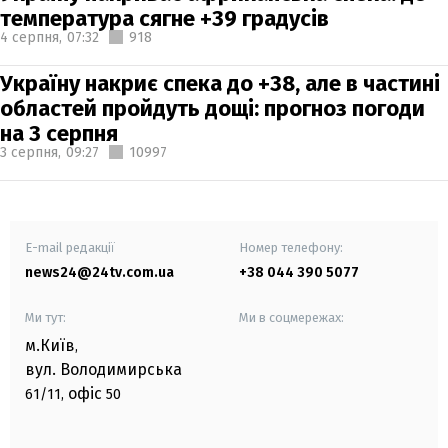
температура сягне +39 градусів
4 серпня,
07:32
918
Україну накриє спека до +38, але в частині
областей пройдуть дощі: прогноз погоди
на 3 серпня
3 серпня,
09:27
10997
E-mail редакції
Номер телефону:
news24@24tv.com.ua
+38 044 390 5077
Ми тут:
Ми в соцмережах:
м.Київ
,
вул. Володимирська
офіс
61/11,
50