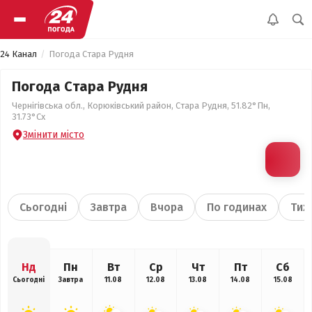
24 Канал
Погода Стара Рудня
Погода Стара Рудня
Чернігівська обл., Корюківський район, Стара Рудня, 51.82°Пн,
31.73°Сх
Змінити місто
Сьогодні
Завтра
Вчора
По годинах
Тиж
Нд
Пн
Вт
Ср
Чт
Пт
Сб
Сьогодні
Завтра
11.08
12.08
13.08
14.08
15.08