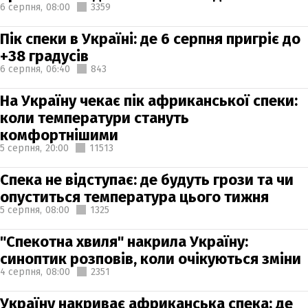
6 серпня,
08:00
3359
Пік спеки в Україні: де 6 серпня пригріє до
+38 градусів
6 серпня,
06:40
843
На Україну чекає пік африканської спеки:
коли температури стануть
комфортнішими
5 серпня,
20:00
11513
Спека не відступає: де будуть грози та чи
опуститься температура цього тижня
5 серпня,
08:00
1325
"Спекотна хвиля" накрила Україну:
синоптик розповів, коли очікуються зміни
4 серпня,
08:00
2351
Україну накриває африканська спека: де