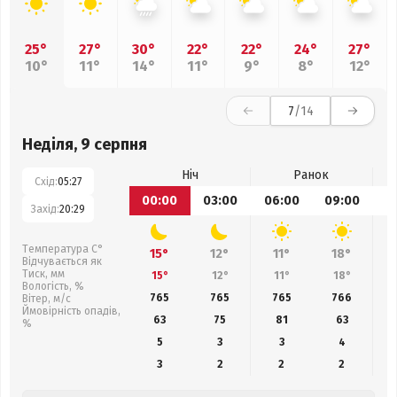
25°
27°
30°
22°
22°
24°
27°
10°
11°
14°
11°
9°
8°
12°
7
/14
Неділя, 9 серпня
Ніч
Ранок
Схід:
05:27
00:00
03:00
06:00
09:00
1
Захід:
20:29
Температура С°
15°
12°
11°
18°
Відчувається як
Тиск, мм
15°
12°
11°
18°
Вологість, %
765
765
765
766
Вітер, м/с
Ймовірність опадів,
63
75
81
63
%
5
3
3
4
3
2
2
2