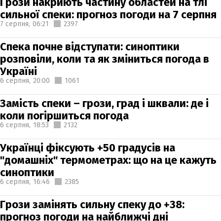
Грози накриють частину областей на тлі
сильної спеки: прогноз погоди на 7 серпня
7 серпня,
06:21
2397
Спека почне відступати: синоптики
розповіли, коли та як зміниться погода в
Україні
6 серпня,
20:00
1061
Замість спеки – грози, град і шквали: де і
коли погіршиться погода
6 серпня,
18:53
2132
Українці фіксують +50 градусів на
"домашніх" термометрах: що на це кажуть
синоптики
6 серпня,
16:46
2385
Грози замінять сильну спеку до +38:
прогноз погоди на найближчі дні