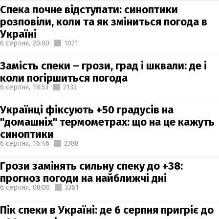
Спека почне відступати: синоптики
розповіли, коли та як зміниться погода в
Україні
6 серпня,
20:00
1071
Замість спеки – грози, град і шквали: де і
коли погіршиться погода
6 серпня,
18:53
2133
Українці фіксують +50 градусів на
"домашніх" термометрах: що на це кажуть
синоптики
6 серпня,
16:46
2388
Грози замінять сильну спеку до +38:
прогноз погоди на найближчі дні
6 серпня,
08:00
3361
Пік спеки в Україні: де 6 серпня пригріє до