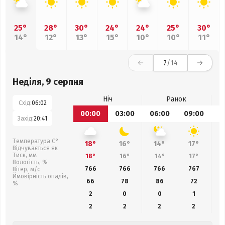
25°
28°
30°
24°
24°
25°
30°
14°
12°
13°
15°
10°
10°
11°
7
/14
Неділя, 9 серпня
Ніч
Ранок
Схід:
06:02
00:00
03:00
06:00
09:00
1
Захід:
20:41
Температура С°
18°
16°
14°
17°
Відчувається як
Тиск, мм
18°
16°
14°
17°
Вологість, %
766
766
766
767
Вітер, м/с
Ймовірність опадів,
66
78
86
72
%
2
0
0
1
2
2
2
2