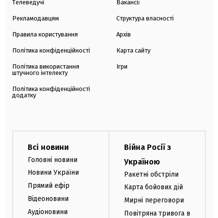
Телеведучі
Вакансії
Рекламодавцям
Структура власності
Правила користування
Архів
Політика конфіденційності
Карта сайту
Політика використання
Ігри
штучного інтелекту
Політика конфіденційності
додатку
Всі новини
Війна Росії з
Головні новини
Україною
Новини України
Ракетні обстріли
Прямий ефір
Карта бойових дій
Відеоновини
Мирні переговори
Аудіоновини
Повітряна тривога в