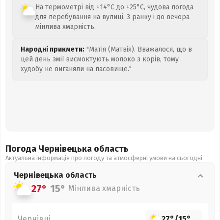
На термометрі від +14°C до +25°C, чудова погода
для перебування на вулиці. З ранку і до вечора
мінлива хмарність.
Народні прикмети:
"Матія (Матвія). Вважалося, що в
цей день змії висмоктують молоко з корів, тому
худобу не виганяли на пасовище."
Погода Чернівецька
область
Актуальна інформація про погоду та атмосферні умови на сьогодні
Чернівецька
область
27°
15°
Мінлива хмарність
Чернівці
27°
/
15°