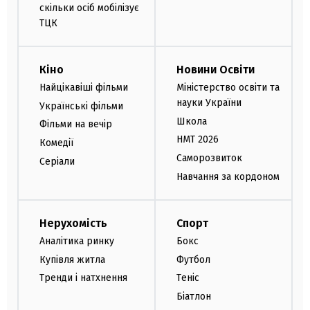
скільки осіб мобілізує
ТЦК
Кіно
Новини Освіти
Найцікавіші фільми
Міністерство освіти та
науки України
Українські фільми
Школа
Фільми на вечір
НМТ 2026
Комедії
Саморозвиток
Серіали
Навчання за кордоном
Нерухомість
Спорт
Аналітика ринку
Бокс
Купівля житла
Футбол
Тренди і натхнення
Теніс
Біатлон