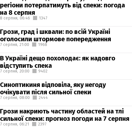
регіони потерпатимуть від спеки: погода
на 8 серпня
8 серпня,
06:46
1347
Грози, град і шквали: по всій Україні
оголосили штормове попередження
7 серпня,
21:00
1968
В Україні дещо похолодає: як надовго
відступить спека
7 серпня,
20:00
9402
Синоптикиня відповіла, яку негоду
очікувати після сильної спеки
7 серпня,
08:00
2444
Грози накриють частину областей на тлі
сильної спеки: прогноз погоди на 7 серпня
7 серпня,
06:21
2397