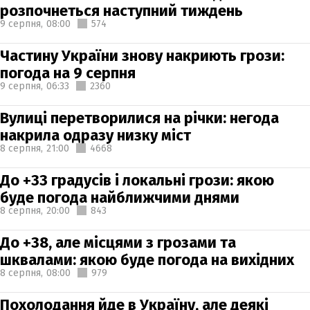
розпочнеться наступний тиждень
9 серпня,
08:00
574
Частину України знову накриють грози:
погода на 9 серпня
9 серпня,
06:33
2360
Вулиці перетворилися на річки: негода
накрила одразу низку міст
8 серпня,
21:00
4668
До +33 градусів і локальні грози: якою
буде погода найближчими днями
8 серпня,
20:00
843
До +38, але місцями з грозами та
шквалами: якою буде погода на вихідних
8 серпня,
08:00
979
Похолодання йде в Україну, але деякі