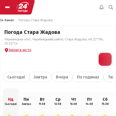
24 Канал
Погода Стара Жадова
Погода Стара Жадова
Чернівецька обл., Чернівецький район, Стара Жадова, 48.22°Пн,
25.52°Сх
Змінити місто
Сьогодні
Завтра
Вчора
По годинах
Тиж
Нд
Пн
Вт
Ср
Чт
Пт
Сб
Сьогодні
Завтра
11.08
12.08
13.08
14.08
15.08