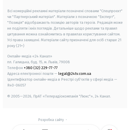
smart tv
samsung smart tv
Всі комерційні рекламні матеріали позначені словами "Спецпроєкт"
чи "Партнерський матеріал". Матеріали з позначкою "Експерт",
"Позиція" відображають позицію авторів та героїв. Редакція може
не поділяти їхніх поглядів. Детальніше щодо реклами та правил
цитування можна ознайомитись в правилах користування сайтом.
Усі права захищені.
Матеріали сайту призначені для осіб старше
21
року (21+)
Онлайн-медіа «24 Канал»
пл. Галицька, буд. 15, м. Львів, 79008
Телефон
+380 (32) 229-77-77
Адреса електронної пошти —
legal@24tv.com.ua
Ідентифікатор онлайн-медіа в Реєстрі суб'єктів у сфері медіа —
R40-06057
© 2005—2026,
ПрАТ «Телерадіокомпанія "Люкс"», 24 Канал.
Розробка сайту
-