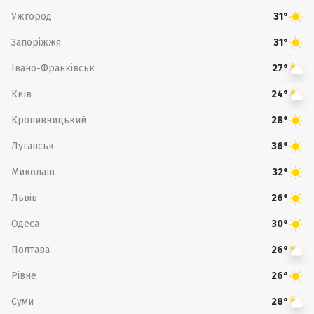
Ужгород
31°
Запоріжжя
31°
Івано-Франківськ
27°
Київ
24°
Кропивницький
28°
Луганськ
36°
Миколаїв
32°
Львів
26°
Одеса
30°
Полтава
26°
Рівне
26°
Суми
28°