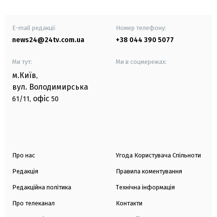
E-mail редакції
Номер телефону:
news24@24tv.com.ua
+38 044 390 5077
Ми тут:
Ми в соцмережах:
м.Київ
,
вул. Володимирська
офіс
61/11,
50
Про нас
Угода Користувача Спільноти
Редакція
Правила коментування
Редакційна політика
Технічна інформація
Про телеканал
Контакти