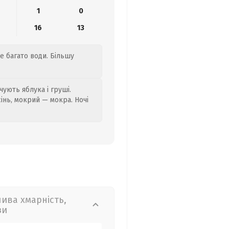
1
0
16
13
е багато води. Більшу
ують яблука і груші.
сінь, мокрий — мокра. Ночі
лива хмарність,
зи