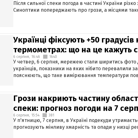
Після сильної спеки погода в частині України різко
Синоптики попереджають про грози, а місцями тако
Українці фіксують +50 градусів
термометрах: що на це кажуть 
6 серпня,
16:46
1640
У четвер, 6 серпня, мережею стали ширитись фото
українців, показники на яких нібито перевалили за
пояснюють, що таке вимірювання температури пов
Грози накриють частину областе
спеки: прогноз погоди на 7 сер
6 серпня,
15:54
381
У п'ятницю, 7 серпня, в Україні подекуди утримаєт
прогнозують мінливу хмарність та опади у низці рег