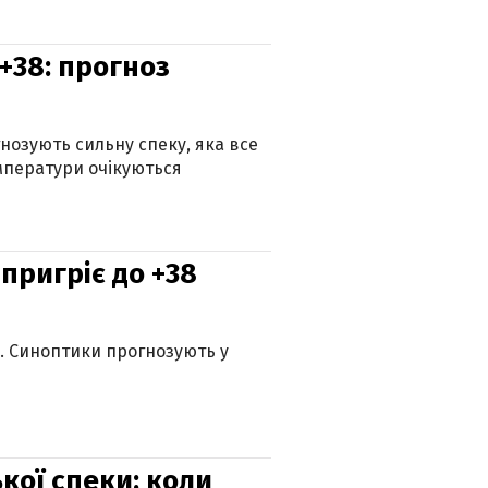
+38: прогноз
гнозують сильну спеку, яка все
мператури очікуються
 пригріє до +38
ю. Синоптики прогнозують у
кої спеки: коли