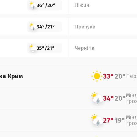
36°
/
20°
Ніжин
34°
/
21°
Прилуки
35°
/
21°
Чернігів
33°
20°
ка Крим
Пер
Мін
34°
20°
гро
Мін
27°
19°
гро