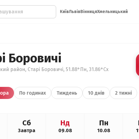
Київ
Львів
Вінниця
Хмельницький
і Боровичі
кий район, Старі Боровичі, 51.88°Пн, 31.86°Сх
ора
По годинах
Тиждень
10 днів
2 тижні
Сб
Нд
Пн
Завтра
09.08
10.08
1