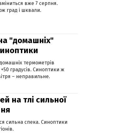
 зміниться вже 7 серпня.
ж град і шквали.
 на "домашніх"
синоптики
 домашніх термометрів
 +50 градусів. Синоптики ж
ітря – неправильне.
й на тлі сильної
пня
ься сильна спека. Синоптики
іонів.