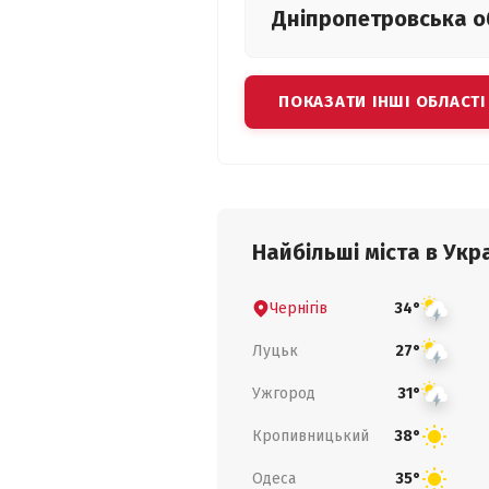
Дніпропетровська
о
ПОКАЗАТИ ІНШІ ОБЛАСТІ
Найбільші міста в Укра
Чернігів
34°
Луцьк
27°
Ужгород
31°
Кропивницький
38°
Одеса
35°