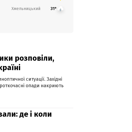
Хмельницький
31°
ики розповіли,
країні
оптичної ситуації. Західні
ороткочасні опади накриють
вали: де і коли