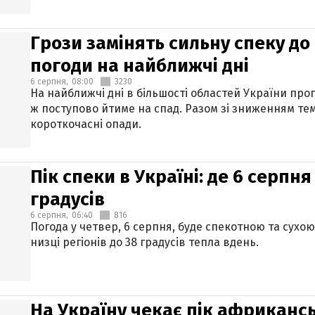
Грози замінять сильну спеку до 
погоди на найближчі дні
6 серпня,
08:00
3230
На найближчі дні в більшості областей України про
ж поступово йтиме на спад. Разом зі зниженням те
короткочасні опади.
Пік спеки в Україні: де 6 серпня
градусів
6 серпня,
06:40
816
Погода у четвер, 6 серпня, буде спекотною та сухо
низці регіонів до 38 градусів тепла вдень.
На Україну чекає пік африкансь