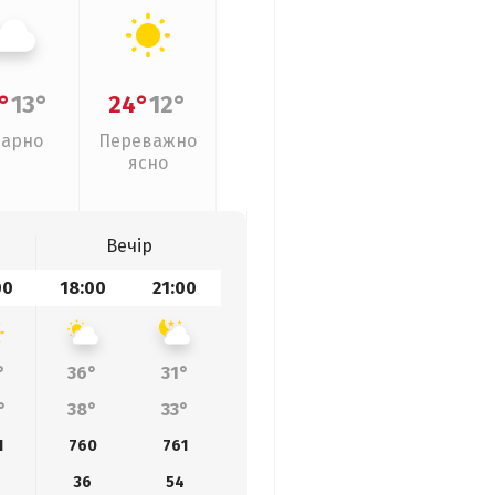
°
13°
24°
12°
арно
Переважно
ясно
Вечір
00
18:00
21:00
°
36°
31°
°
38°
33°
1
760
761
36
54