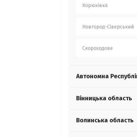
Корюківка
Новгород-Сіверський
Скороходове
Автономна Республі
Вінницька
область
Волинська
область