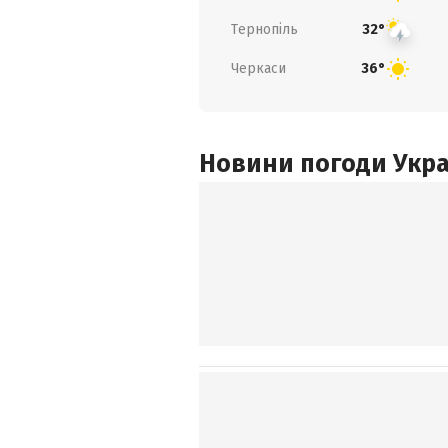
Тернопіль
32°
Черкаси
36°
Новини погоди Украї