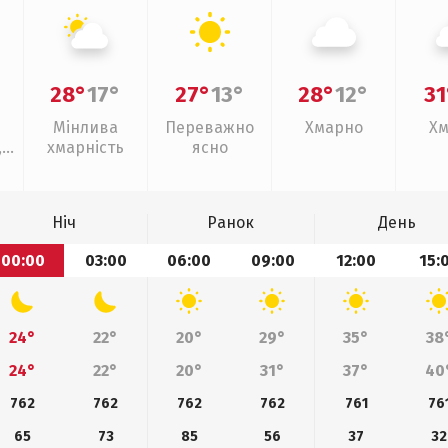
28°
17°
27°
13°
28°
12°
31
Мінлива
Переважно
Хмарно
Хм
,
хмарність
ясно
Ніч
Ранок
День
00:00
03:00
06:00
09:00
12:00
15:
24°
22°
20°
29°
35°
38
24°
22°
20°
31°
37°
40
762
762
762
762
761
76
65
73
85
56
37
32