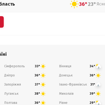
36°
23°
бласть
Ясн
їні
Сімферополь
Вінниця
33°
34°
Дніпро
Донецьк
36°
36°
Запоріжжя
Івано-Франківськ
37°
31°
Луганськ
Миколаїв
38°
39°
Полтава
Рівне
36°
29°