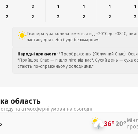
2
2
1
1
1
1
2
2
2
2
2
2
Температура коливатиметься від +20°C до +38°C, пийт
частину дня небо буде безхмарним.
Народні прикмети:
"Преображення (Яблучний Спас). Освяч
"Прийшов Спас — пішло літо від нас". Сухий день — суха о
стають по-справжньому холодними."
ька
область
огоду та атмосферні умови на сьогодні
Мін
36°
20°
ь
гро