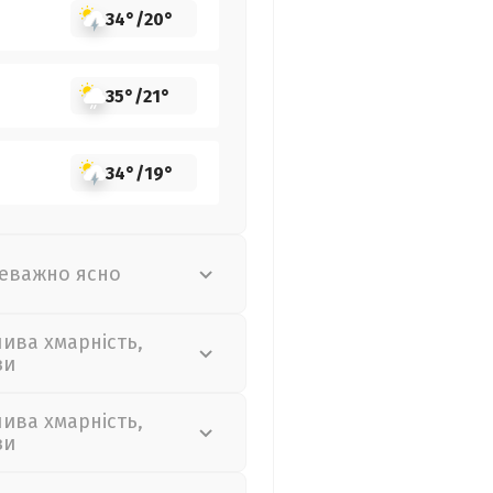
34°
/
20°
35°
/
21°
34°
/
19°
еважно ясно
лива хмарність,
зи
лива хмарність,
зи