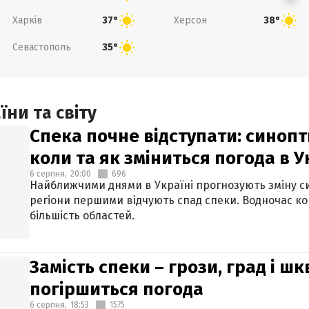
Харків
Херсон
37°
38°
Севастополь
35°
ни та світу
Спека почне відступати: синопт
коли та як зміниться погода в У
6 серпня,
20:00
696
Найближчими днями в Україні прогнозують зміну син
регіони першими відчують спад спеки. Водночас к
більшість областей.
Замість спеки – грози, град і шк
погіршиться погода
6 серпня,
18:53
1575