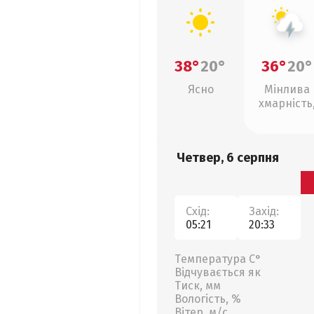
38°
20°
36°
20°
Ясно
Мінлива
хмарність
грози
Четвер, 6 серпня
Схід:
Захід:
05:21
20:33
Температура С°
Відчувається як
Тиск, мм
Вологість, %
Вітер, м/с