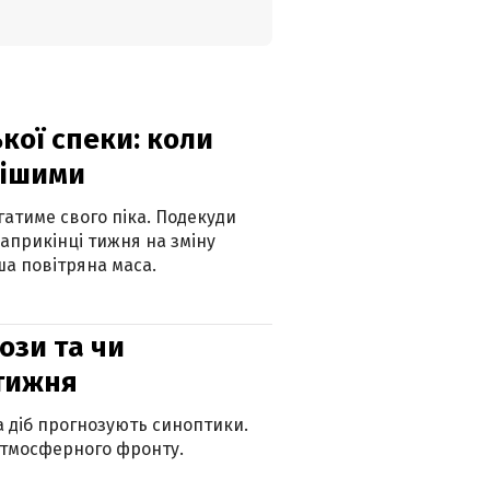
кої спеки: коли
нішими
атиме свого піка. Подекуди
наприкінці тижня на зміну
а повітряна маса.
рози та чи
 тижня
ка діб прогнозують синоптики.
атмосферного фронту.