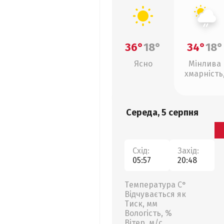
36°
18°
34°
18°
Ясно
Мінлива
хмарність
слабкий д
Середа, 5 серпня
Схід:
Захід:
05:57
20:48
Температура С°
Відчувається як
Тиск, мм
Вологість, %
Вітер, м/с