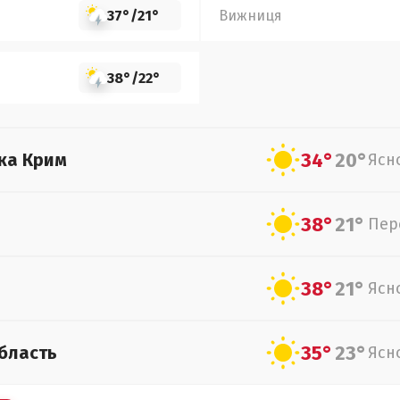
37°
/
21°
Вижниця
38°
/
22°
34°
20°
ка Крим
Ясн
38°
21°
Пер
38°
21°
Ясн
35°
23°
бласть
Ясн