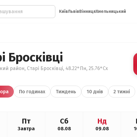
Київ
Львів
Вінниця
Хмельницький
і Бросківці
ий район, Старі Бросківці, 48.22°Пн, 25.76°Сх
ора
По годинах
Тиждень
10 днів
2 тижні
Пт
Сб
Нд
Завтра
08.08
09.08
1