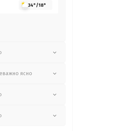
34°
/
18°
о
еважно ясно
о
о