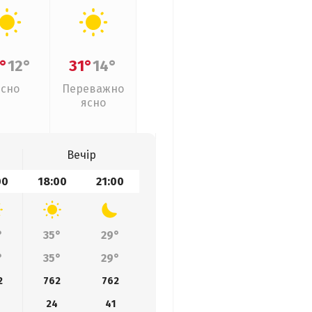
°
12°
31°
14°
Ясно
Переважно
ясно
Вечір
00
18:00
21:00
°
35°
29°
°
35°
29°
2
762
762
24
41