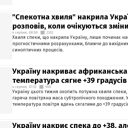
"Спекотна хвиля" накрила Укра
розповів, коли очікуються змін
4 серпня,
08:00
2302
Хвиля спеки, що накрила Україну, лише починає на
прогностичними розрахунками, ближче до вихідни
синоптичних процесів.
Україну накриває африканська 
температура сягне +39 градусів
4 серпня,
07:32
900
Україну цього тижня охопить потужна хвиля спеки,
гаряча повітряна маса субтропічного походження. У
температура повітря вдень сягатиме до +39 градусі
Україну накриє спека до +38, ал