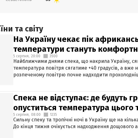
ни та світу
На Україну чекає пік африкансь
температури стануть комфорт
5 серпня,
20:00
3500
Найближчими днями спека, що накрила Україну, сяг
температура повітря сягатиме +40 градусів, а вже 
розпеченому повітрю почне надходити прохолодніш
Спека не відступає: де будуть г
опуститься температура цього
5 серпня,
08:00
1235
Сильну спеку та тропічні ночі в Україну ще на кіль
До кінця тижня очікується надходження дощового 