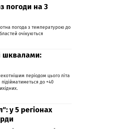
з погоди на 3
котна погода з температурою до
 областей очікуються
зі шквалами:
екотнішим періодом цього літа
 підійматиметься до +40
ихідних.
: у 5 регіонах
орди