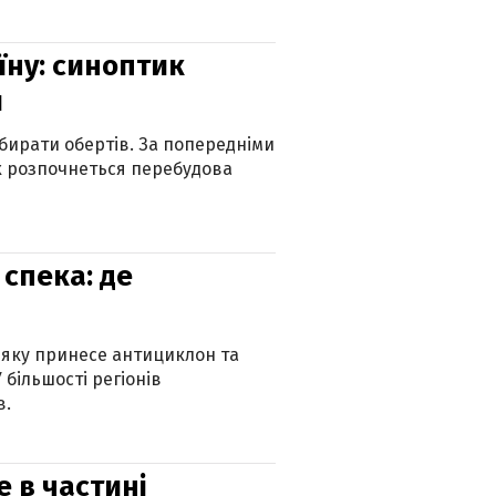
їну: синоптик
и
бирати обертів. За попередніми
х розпочнеться перебудова
спека: де
 яку принесе антициклон та
 більшості регіонів
в.
е в частині