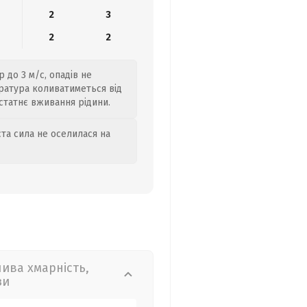
2
3
2
2
 до 3 м/с, опадів не
ратура коливатиметься від
статнє вживання рідини.
та сила не оселилася на
лива хмарність,
зи