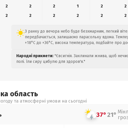
2
2
2
1
2
2
2
2
2
2
2
2
З ранку до вечора небо буде безхмарним, легкий вітер
передбачається, залишаємо парасольку вдома. Темпе
+18°C до +36°C, висока температура, подбайте про до
Народні прикмети:
"Євсигнія. Заклинали жнива, щоб нечис
полі. Їли сиру цибулю для здоров'я."
ька
область
огоду та атмосферні умови на сьогодні
Мін
37°
21°
ь
гро