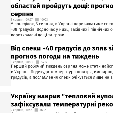
областей пройдуть дощі: прогно
серпня
3 серпня,
09:27
10923
У понеділок, 3 серпня, в Україні переважатиме спе
+38 градусів. Водночас у низці західних і північних
короткочасні дощі та грози.
Від спеки +40 градусів до злив 
прогноз погоди на тиждень
3 серпня,
08:00
5435
Перший робочий тиждень серпня може стати найсп
в Україні. Подекуди температура повітря, ймовірно,
градусів, а послаблення спеки очікується лише на в
Україну накрив "тепловий купол"
зафіксували температурні рек
2 серпня,
14:52
3632