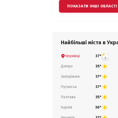
ПОКАЗАТИ ІНШІ ОБЛАСТІ
Найбільші міста в Укра
Чернівці
37°
Дніпро
35°
Запоріжжя
37°
Луганськ
37°
Полтава
35°
Харків
36°
Чернігів
37°