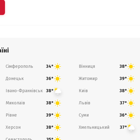
їні
Сімферополь
Вінниця
34°
38°
Донецьк
Житомир
36°
39°
Івано-Франківськ
Київ
38°
38°
Миколаїв
Львів
38°
37°
Рівне
Суми
39°
36°
Херсон
Хмельницький
38°
37°
Севастополь
35°