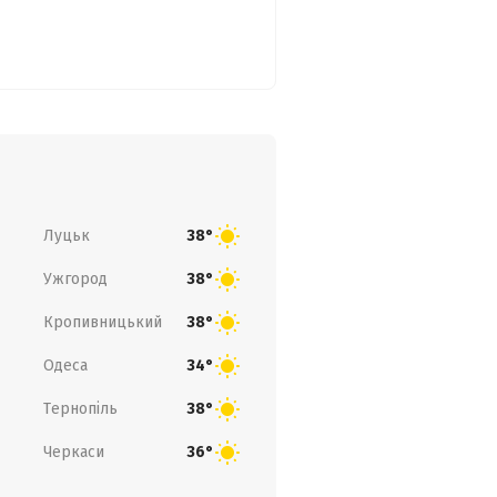
Луцьк
38°
Ужгород
38°
Кропивницький
38°
Одеса
34°
Тернопіль
38°
Черкаси
36°