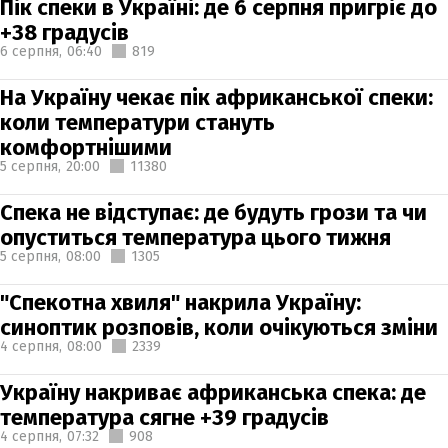
Пік спеки в Україні: де 6 серпня пригріє до
+38 градусів
6 серпня,
06:40
819
На Україну чекає пік африканської спеки:
коли температури стануть
комфортнішими
5 серпня,
20:00
11380
Спека не відступає: де будуть грози та чи
опуститься температура цього тижня
5 серпня,
08:00
1305
"Спекотна хвиля" накрила Україну:
синоптик розповів, коли очікуються зміни
4 серпня,
08:00
2339
Україну накриває африканська спека: де
температура сягне +39 градусів
4 серпня,
07:32
908