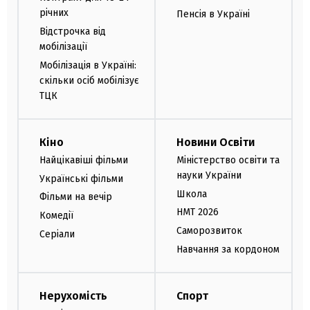
річних
Пенсія в Україні
Відстрочка від
мобілізації
Мобілізація в Україні:
скільки осіб мобілізує
ТЦК
Кіно
Новини Освіти
Найцікавіші фільми
Міністерство освіти та
науки України
Українські фільми
Школа
Фільми на вечір
НМТ 2026
Комедії
Саморозвиток
Серіали
Навчання за кордоном
Нерухомість
Спорт