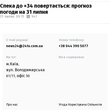
Спека до +34 повертається: прогноз
погоди на 31 липня
31 липня,
09:15
941
E-mail редакції
Номер телефону:
news24@24tv.com.ua
+38 044 390 5077
Ми тут:
Ми в соцмережах:
м.Київ
,
вул. Володимирська
офіс
61/11,
50
Про нас
Угода Користувача Спільноти