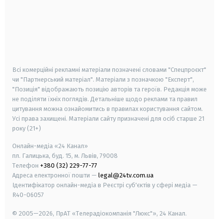
android
apple
smart tv
samsung smart tv
Всі комерційні рекламні матеріали позначені словами "Спецпроєкт"
чи "Партнерський матеріал". Матеріали з позначкою "Експерт",
"Позиція" відображають позицію авторів та героїв. Редакція може
не поділяти їхніх поглядів. Детальніше щодо реклами та правил
цитування можна ознайомитись в правилах користування сайтом.
Усі права захищені.
Матеріали сайту призначені для осіб старше
21
року (21+)
Онлайн-медіа «24 Канал»
пл. Галицька, буд. 15, м. Львів, 79008
Телефон
+380 (32) 229-77-77
Адреса електронної пошти —
legal@24tv.com.ua
Ідентифікатор онлайн-медіа в Реєстрі суб'єктів у сфері медіа —
R40-06057
© 2005—2026,
ПрАТ «Телерадіокомпанія "Люкс"», 24 Канал.