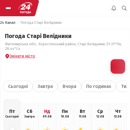
24 Канал
Погода Старі Велідники
Погода Старі Велідники
Житомирська обл., Коростенський район, Старі Велідники, 51.31°Пн,
28.44°Сх
Змінити місто
Сьогодні
Завтра
Вчора
По годинах
Тиж
Пт
Сб
Нд
Пн
Вт
Ср
Чт
Сьогодні
Завтра
09.08
10.08
11.08
12.08
13.08