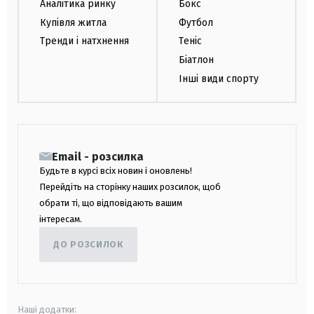
Аналітика ринку
Бокс
Купівля житла
Футбол
Тренди і натхнення
Теніс
Біатлон
Інші види спорту
Email - розсилка
Будьте в курсі всіх новин і оновлень!
Перейдіть на сторінку наших розсилок, щоб
обрати ті, що відповідають вашим
інтересам.
ДО РОЗСИЛОК
Наші додатки: