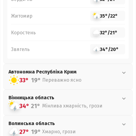
Житомир
35°
/
22°
Коростень
32°
/
21°
Звягель
34°
/
20°
Автономна Республіка Крим
33°
19°
Переважно ясно
Вінницька
область
34°
21°
Мінлива хмарність, грози
Волинська
область
27°
19°
Хмарно, грози