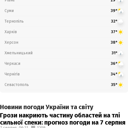
Рівне
29°
Суми
39°
Тернопіль
32°
Харків
37°
Херсон
38°
Хмельницький
31°
Черкаси
36°
Чернігів
34°
Севастополь
35°
Новини погоди України та світу
Грози накриють частину областей на тлі
сильної спеки: прогноз погоди на 7 серпня
7 серпня,
06:21
1209