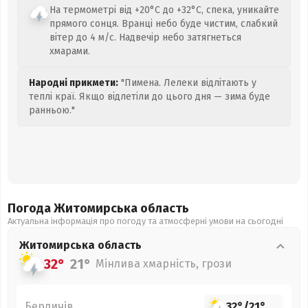
На термометрі від +20°C до +32°C, спека, уникайте
прямого сонця. Вранці небо буде чистим, слабкий
вітер до 4 м/с. Надвечір небо затягнеться
хмарами.
Народні прикмети:
"Пимена. Лелеки відлітають у
теплі краї. Якщо відлетіли до цього дня — зима буде
ранньою."
Погода Житомирська
область
Актуальна інформація про погоду та атмосферні умови на сьогодні
Житомирська
область
32°
21°
Мінлива хмарність, грози
Бердичів
32°
/
21°