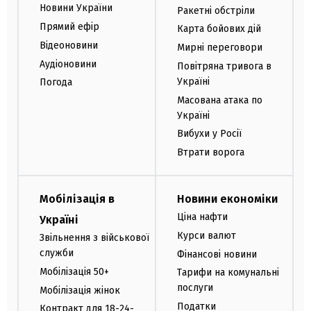
Новини України
Ракетні обстріли
Прямий ефір
Карта бойових дій
Відеоновини
Мирні переговори
Аудіоновини
Повітряна тривога в
Україні
Погода
Масована атака по
Україні
Вибухи у Росії
Втрати ворога
Мобілізація в
Новини економіки
Ціна нафти
Україні
Курси валют
Звільнення з військової
служби
Фінансові новини
Мобілізація 50+
Тарифи на комунальні
послуги
Мобілізація жінок
Податки
Контракт для 18-24-