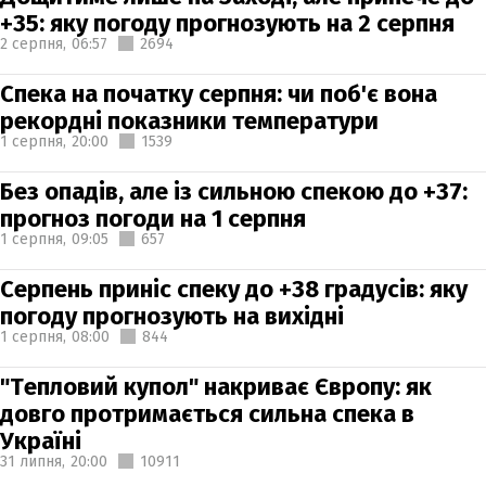
+35: яку погоду прогнозують на 2 серпня
2 серпня,
06:57
2694
Спека на початку серпня: чи поб'є вона
рекордні показники температури
1 серпня,
20:00
1539
Без опадів, але із сильною спекою до +37:
прогноз погоди на 1 серпня
1 серпня,
09:05
657
Серпень приніс спеку до +38 градусів: яку
погоду прогнозують на вихідні
1 серпня,
08:00
844
"Тепловий купол" накриває Європу: як
довго протримається сильна спека в
Україні
31 липня,
20:00
10911