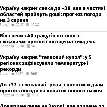
Україну накриє спека до +38, але в частині
областей пройдуть дощі: прогноз погоди
на 3 серпня
3 серпня,
09:27
10937
Від спеки +40 градусів до злив зі
шквалами: прогноз погоди на тиждень
3 серпня,
08:00
5459
Україну накрив "тепловий купол": у 5
регіонах зафіксували температурні
рекорди
2 серпня,
14:52
3665
До +37 та локальні грози: синоптики дали
прогноз погоди на початок нового тижня
2 серпня,
08:00
1793
Дощитиме лише на Заході, але припече до