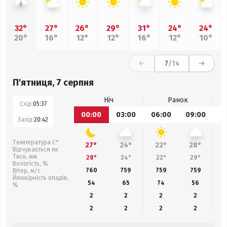
32°
27°
26°
29°
31°
24°
24°
20°
16°
12°
12°
16°
12°
10°
7
/14
П'ятниця, 7 серпня
Ніч
Ранок
Схід:
05:37
00:00
03:00
06:00
09:00
1
Захід:
20:42
Температура С°
27°
24°
22°
28°
Відчувається як
Тиск, мм
28°
24°
22°
29°
Вологість, %
760
759
759
759
Вітер, м/с
Ймовірність опадів,
54
65
74
56
%
2
2
2
2
2
2
2
2