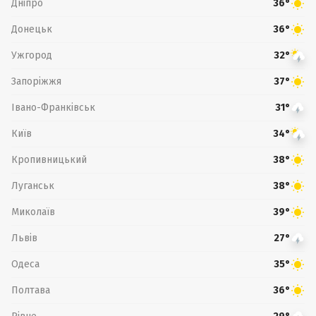
Дніпро
36°
Донецьк
36°
Ужгород
32°
Запоріжжя
37°
Івано-Франківськ
31°
Київ
34°
Кропивницький
38°
Луганськ
38°
Миколаїв
39°
Львів
27°
Одеса
35°
Полтава
36°