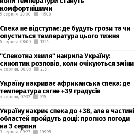
коли температури стануть
комфортнішими
5 серпня,
20:00
11508
Спека не відступає: де будуть грози та чи
опуститься температура цього тижня
5 серпня,
08:00
1324
"Спекотна хвиля" накрила Україну:
синоптик розповів, коли очікуються зміни
4 серпня,
08:00
2351
Україну накриває африканська спека: де
температура сягне +39 градусів
4 серпня,
07:32
915
Україну накриє спека до +38, але в частині
областей пройдуть дощі: прогноз погоди
на 3 серпня
3 серпня,
09:27
10995