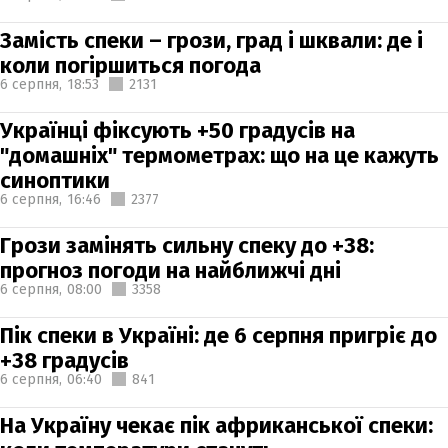
Замість спеки – грози, град і шквали: де і
коли погіршиться погода
6 серпня,
18:53
2131
Українці фіксують +50 градусів на
"домашніх" термометрах: що на це кажуть
синоптики
6 серпня,
16:46
2377
Грози замінять сильну спеку до +38:
прогноз погоди на найближчі дні
6 серпня,
08:00
3358
Пік спеки в Україні: де 6 серпня пригріє до
+38 градусів
6 серпня,
06:40
841
На Україну чекає пік африканської спеки: