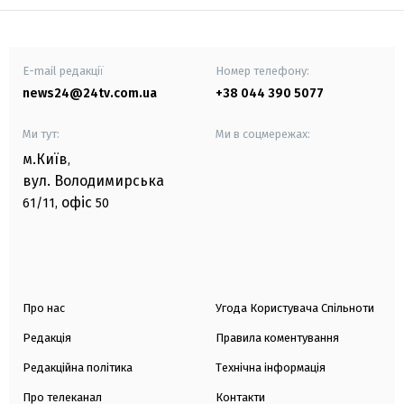
E-mail редакції
Номер телефону:
news24@24tv.com.ua
+38 044 390 5077
Ми тут:
Ми в соцмережах:
м.Київ
,
вул. Володимирська
офіс
61/11,
50
Про нас
Угода Користувача Спільноти
Редакція
Правила коментування
Редакційна політика
Технічна інформація
Про телеканал
Контакти