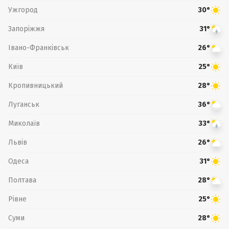
Ужгород
30°
Запоріжжя
31°
Івано-Франківськ
26°
Київ
25°
Кропивницький
28°
Луганськ
36°
Миколаїв
33°
Львів
26°
Одеса
31°
Полтава
28°
Рівне
25°
Суми
28°