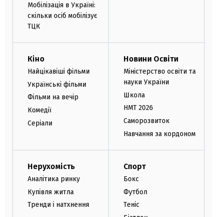
Мобілізація в Україні:
скільки осіб мобілізує
ТЦК
Кіно
Новини Освіти
Найцікавіші фільми
Міністерство освіти та
науки України
Українські фільми
Школа
Фільми на вечір
НМТ 2026
Комедії
Саморозвиток
Серіали
Навчання за кордоном
Нерухомість
Спорт
Аналітика ринку
Бокс
Купівля житла
Футбол
Тренди і натхнення
Теніс