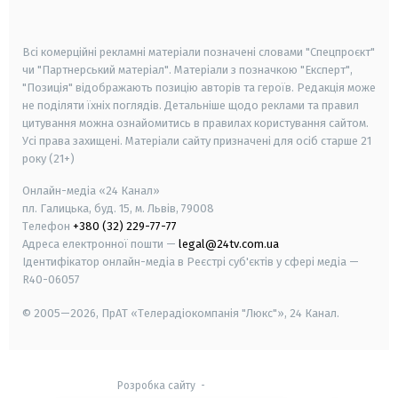
smart tv
samsung smart tv
Всі комерційні рекламні матеріали позначені словами "Спецпроєкт"
чи "Партнерський матеріал". Матеріали з позначкою "Експерт",
"Позиція" відображають позицію авторів та героїв. Редакція може
не поділяти їхніх поглядів. Детальніше щодо реклами та правил
цитування можна ознайомитись в правилах користування сайтом.
Усі права захищені.
Матеріали сайту призначені для осіб старше
21
року (21+)
Онлайн-медіа «24 Канал»
пл. Галицька, буд. 15, м. Львів, 79008
Телефон
+380 (32) 229-77-77
Адреса електронної пошти —
legal@24tv.com.ua
Ідентифікатор онлайн-медіа в Реєстрі суб'єктів у сфері медіа —
R40-06057
© 2005—2026,
ПрАТ «Телерадіокомпанія "Люкс"», 24 Канал.
Розробка сайту
-