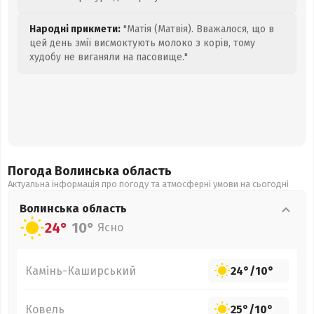
Народні прикмети:
"Матія (Матвія). Вважалося, що в
цей день змії висмоктують молоко з корів, тому
худобу не виганяли на пасовище."
Погода Волинська
область
Актуальна інформація про погоду та атмосферні умови на сьогодні
Волинська
область
24°
10°
Ясно
Камінь-Каширський
24°
/
10°
Ковель
25°
/
10°