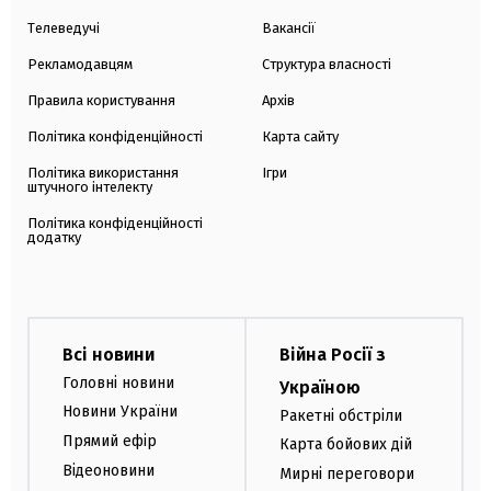
Телеведучі
Вакансії
Рекламодавцям
Структура власності
Правила користування
Архів
Політика конфіденційності
Карта сайту
Політика використання
Ігри
штучного інтелекту
Політика конфіденційності
додатку
Всі новини
Війна Росії з
Головні новини
Україною
Новини України
Ракетні обстріли
Прямий ефір
Карта бойових дій
Відеоновини
Мирні переговори