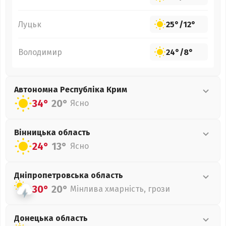
Луцьк
25°
/
12°
Володимир
24°
/
8°
Автономна Республіка Крим
34°
20°
Ясно
Вінницька
область
24°
13°
Ясно
Дніпропетровська
область
30°
20°
Мінлива хмарність, грози
Донецька
область