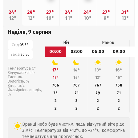
24°
29°
27°
24°
24°
27°
31°
12°
12°
16°
11°
10°
9°
13°
Неділя, 9 серпня
Ніч
Ранок
Схід:
05:58
00:00
03:00
06:00
09:00
1
Захід:
20:50
Температура С°
17°
14°
13°
16°
Відчувається як
Тиск, мм
17°
14°
13°
16°
Вологість, %
766
767
767
768
Вітер, м/с
Ймовірність опадів,
75
71
79
71
%
2
3
2
2
2
2
2
2
Вранці небо буде чистим, ледь відчутний вітер до
3 м/с. Температура від +12°C до +24°C, комфортна
температура для прогулянок.