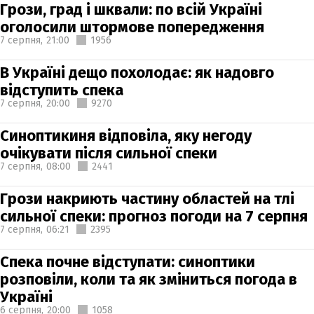
Грози, град і шквали: по всій Україні
оголосили штормове попередження
7 серпня,
21:00
1956
В Україні дещо похолодає: як надовго
відступить спека
7 серпня,
20:00
9270
Синоптикиня відповіла, яку негоду
очікувати після сильної спеки
7 серпня,
08:00
2441
Грози накриють частину областей на тлі
сильної спеки: прогноз погоди на 7 серпня
7 серпня,
06:21
2395
Спека почне відступати: синоптики
розповіли, коли та як зміниться погода в
Україні
6 серпня,
20:00
1058