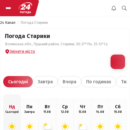
24 Канал
Погода Старики
Погода Старики
Волинська обл., Луцький район, Старики, 50.37°Пн, 25.13°Сх
Змінити місто
Сьогодні
Завтра
Вчора
По годинах
Тиж
Нд
Пн
Вт
Ср
Чт
Пт
Сб
Сьогодні
Завтра
11.08
12.08
13.08
14.08
15.08