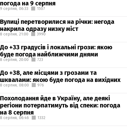
погода на 9 серпня
9 серпня,
06:33
1507
Вулиці перетворилися на річки: негода
накрила одразу низку міст
8 серпня,
21:00
3990
До +33 градусів і локальні грози: якою
буде погода найближчими днями
8 серпня,
20:00
723
До +38, але місцями з грозами та
шквалами: якою буде погода на вихідних
8 серпня,
08:00
976
Похолодання йде в Україну, але деякі
регіони потерпатимуть від спеки: погода
на 8 серпня
8 серпня,
06:46
1332