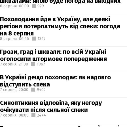
шквалами: якою буде погода на вихідних
8 серпня,
08:00
979
Похолодання йде в Україну, але деякі
регіони потерпатимуть від спеки: погода
на 8 серпня
8 серпня,
06:46
1347
Грози, град і шквали: по всій Україні
оголосили штормове попередження
7 серпня,
21:00
1967
В Україні дещо похолодає: як надовго
відступить спека
7 серпня,
20:00
9402
Синоптикиня відповіла, яку негоду
очікувати після сильної спеки
7 серпня,
08:00
2444