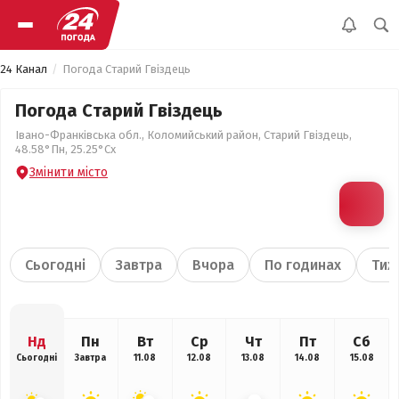
24 Канал
Погода Старий Гвіздець
Погода Старий Гвіздець
Івано-Франківська обл., Коломийський район, Старий Гвіздець,
48.58°Пн, 25.25°Сх
Змінити місто
Сьогодні
Завтра
Вчора
По годинах
Тиж
Нд
Пн
Вт
Ср
Чт
Пт
Сб
Сьогодні
Завтра
11.08
12.08
13.08
14.08
15.08