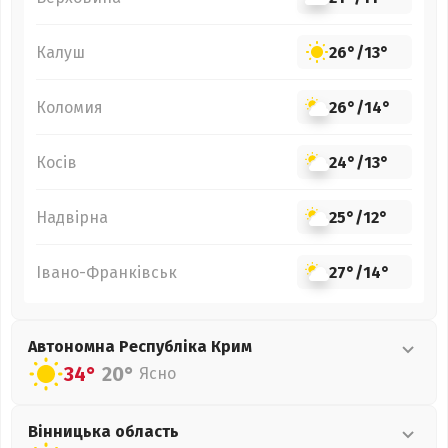
Калуш
26°
/
13°
Коломия
26°
/
14°
Косів
24°
/
13°
Надвірна
25°
/
12°
Івано-Франківськ
27°
/
14°
Автономна Республіка Крим
34°
20°
Ясно
Вінницька
область