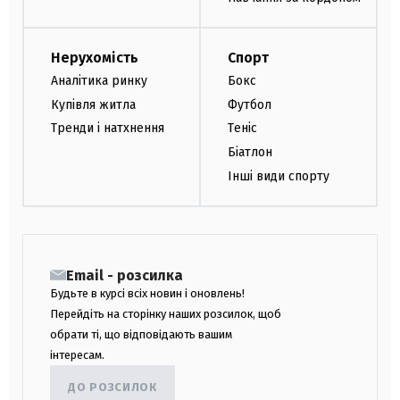
Нерухомість
Спорт
Аналітика ринку
Бокс
Купівля житла
Футбол
Тренди і натхнення
Теніс
Біатлон
Інші види спорту
Email - розсилка
Будьте в курсі всіх новин і оновлень!
Перейдіть на сторінку наших розсилок, щоб
обрати ті, що відповідають вашим
інтересам.
ДО РОЗСИЛОК