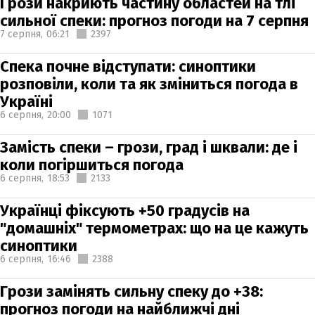
Грози накриють частину областей на тлі
сильної спеки: прогноз погоди на 7 серпня
7 серпня,
06:21
2397
Спека почне відступати: синоптики
розповіли, коли та як зміниться погода в
Україні
6 серпня,
20:00
1071
Замість спеки – грози, град і шквали: де і
коли погіршиться погода
6 серпня,
18:53
2133
Українці фіксують +50 градусів на
"домашніх" термометрах: що на це кажуть
синоптики
6 серпня,
16:46
2388
Грози замінять сильну спеку до +38:
прогноз погоди на найближчі дні