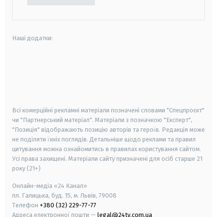
Наші додатки:
android
apple
smart tv
samsung smart tv
Всі комерційні рекламні матеріали позначені словами "Спецпроєкт"
чи "Партнерський матеріал". Матеріали з позначкою "Експерт",
"Позиція" відображають позицію авторів та героїв. Редакція може
не поділяти їхніх поглядів. Детальніше щодо реклами та правил
цитування можна ознайомитись в правилах користування сайтом.
Усі права захищені.
Матеріали сайту призначені для осіб старше
21
року (21+)
Онлайн-медіа «24 Канал»
пл. Галицька, буд. 15, м. Львів, 79008
Телефон
+380 (32) 229-77-77
Адреса електронної пошти —
legal@24tv.com.ua