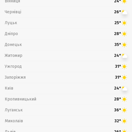
Вінниця
24°
Чернівці
26°
Луцьк
25°
Дніпро
28°
Донецьк
35°
Житомир
24°
Ужгород
31°
Запоріжжя
31°
Київ
24°
Кропивницький
28°
Луганськ
36°
Миколаїв
32°
Львів
26°