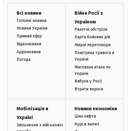
Всі новини
Війна Росії з
Головні новини
Україною
Новини України
Ракетні обстріли
Прямий ефір
Карта бойових дій
Відеоновини
Мирні переговори
Аудіоновини
Повітряна тривога в
Україні
Погода
Масована атака по
Україні
Вибухи у Росії
Втрати ворога
Мобілізація в
Новини економіки
Ціна нафти
Україні
Курси валют
Звільнення з військової