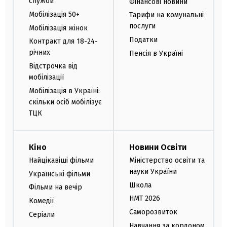
служби
Фінансові новини
Мобілізація 50+
Тарифи на комунальні
послуги
Мобілізація жінок
Податки
Контракт для 18-24-
річних
Пенсія в Україні
Відстрочка від
мобілізації
Мобілізація в Україні:
скільки осіб мобілізує
ТЦК
Кіно
Новини Освіти
Найцікавіші фільми
Міністерство освіти та
науки України
Українські фільми
Школа
Фільми на вечір
НМТ 2026
Комедії
Саморозвиток
Серіали
Навчання за кордоном