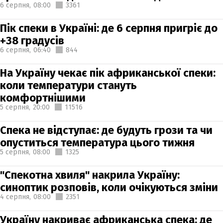
6 серпня,
08:00
3361
Пік спеки в Україні: де 6 серпня пригріє до
+38 градусів
6 серпня,
06:40
844
На Україну чекає пік африканської спеки:
коли температури стануть
комфортнішими
5 серпня,
20:00
11516
Спека не відступає: де будуть грози та чи
опуститься температура цього тижня
5 серпня,
08:00
1325
"Спекотна хвиля" накрила Україну:
синоптик розповів, коли очікуються зміни
4 серпня,
08:00
2351
Україну накриває африканська спека: де