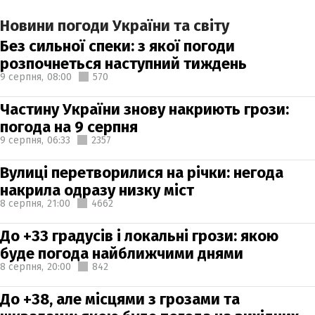
Новини погоди України та світу
Без сильної спеки: з якої погоди
розпочнеться наступний тиждень
9 серпня,
08:00
570
Частину України знову накриють грози:
погода на 9 серпня
9 серпня,
06:33
2357
Вулиці перетворилися на річки: негода
накрила одразу низку міст
8 серпня,
21:00
4662
До +33 градусів і локальні грози: якою
буде погода найближчими днями
8 серпня,
20:00
842
До +38, але місцями з грозами та