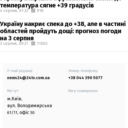
температура сягне +39 градусів
4 серпня,
07:32
918
Україну накриє спека до +38, але в частині
областей пройдуть дощі: прогноз погоди
на 3 серпня
3 серпня,
09:27
11003
E-mail редакції
Номер телефону:
news24@24tv.com.ua
+38 044 390 5077
Ми тут:
Ми в соцмережах:
м.Київ
,
вул. Володимирська
офіс
61/11,
50