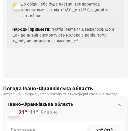
До обіду небо буде чистим. Температура
коливатиметься від +14°C до +26°C, одягайте
легкий одяг.
Народні прикмети:
"Матія (Матвія). Вважалося, що в
цей день змії висмоктують молоко з корів, тому
худобу не виганяли на пасовище."
Погода Івано-Франківська
область
Актуальна інформація про погоду та атмосферні умови на сьогодні
Івано-Франківська
область
21°
11°
Хмарно
Верховина
21°
/
11°