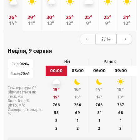
26°
29°
30°
25°
25°
25°
31°
14°
11°
13°
12°
9°
9°
12°
7
/14
Неділя, 9 серпня
Ніч
Ранок
Схід:
06:04
00:00
03:00
06:00
09:00
1
Захід:
20:45
Температура С°
19°
16°
14°
18°
Відчувається як
Тиск, мм
19°
16°
14°
18°
Вологість, %
766
766
766
767
Вітер, м/с
Ймовірність опадів,
58
69
81
68
%
2
1
1
1
2
2
2
2