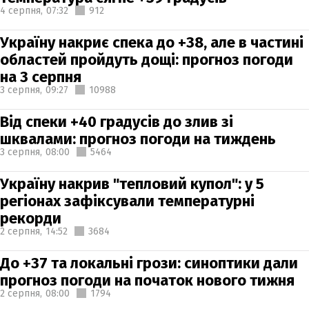
4 серпня,
07:32
912
Україну накриє спека до +38, але в частині
областей пройдуть дощі: прогноз погоди
на 3 серпня
3 серпня,
09:27
10988
Від спеки +40 градусів до злив зі
шквалами: прогноз погоди на тиждень
3 серпня,
08:00
5464
Україну накрив "тепловий купол": у 5
регіонах зафіксували температурні
рекорди
2 серпня,
14:52
3684
До +37 та локальні грози: синоптики дали
прогноз погоди на початок нового тижня
2 серпня,
08:00
1794