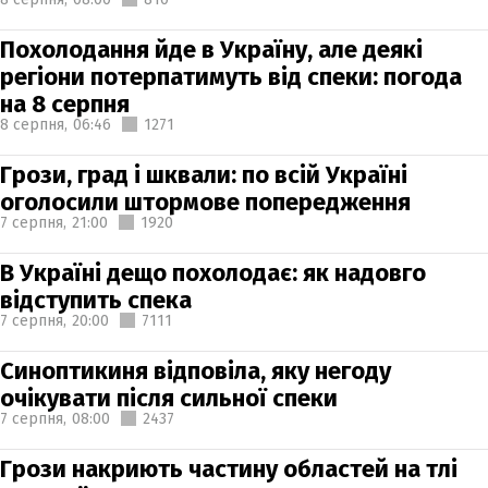
Похолодання йде в Україну, але деякі
регіони потерпатимуть від спеки: погода
на 8 серпня
8 серпня,
06:46
1271
Грози, град і шквали: по всій Україні
оголосили штормове попередження
7 серпня,
21:00
1920
В Україні дещо похолодає: як надовго
відступить спека
7 серпня,
20:00
7111
Синоптикиня відповіла, яку негоду
очікувати після сильної спеки
7 серпня,
08:00
2437
Грози накриють частину областей на тлі