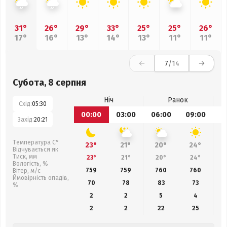
31°
26°
29°
33°
25°
25°
26°
17°
16°
13°
14°
13°
11°
11°
7
/14
Субота, 8 серпня
Ніч
Ранок
Схід:
05:30
00:00
03:00
06:00
09:00
1
Захід:
20:21
Температура С°
23°
21°
20°
24°
Відчувається як
Тиск, мм
23°
21°
20°
24°
Вологість, %
759
759
760
760
Вітер, м/с
Ймовірність опадів,
70
78
83
73
%
2
2
5
4
2
2
22
25