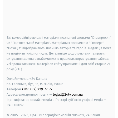
android
apple
smart tv
samsung smart tv
Всі комерційні рекламні матеріали позначені словами "Спецпроєкт"
чи "Партнерський матеріал". Матеріали з позначкою "Експерт",
"Позиція" відображають позицію авторів та героїв. Редакція може
не поділяти їхніх поглядів. Детальніше щодо реклами та правил
цитування можна ознайомитись в правилах користування сайтом.
Усі права захищені.
Матеріали сайту призначені для осіб старше
21
року (21+)
Онлайн-медіа «24 Канал»
пл. Галицька, буд. 15, м. Львів, 79008
Телефон
+380 (32) 229-77-77
Адреса електронної пошти —
legal@24tv.com.ua
Ідентифікатор онлайн-медіа в Реєстрі суб'єктів у сфері медіа —
R40-06057
© 2005—2026,
ПрАТ «Телерадіокомпанія "Люкс"», 24 Канал.