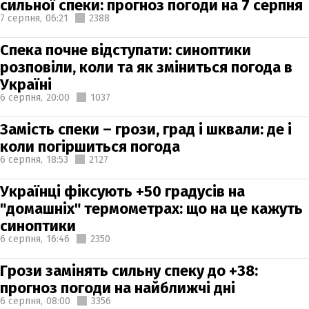
сильної спеки: прогноз погоди на 7 серпня
7 серпня,
06:21
2388
Спека почне відступати: синоптики
розповіли, коли та як зміниться погода в
Україні
6 серпня,
20:00
1037
Замість спеки – грози, град і шквали: де і
коли погіршиться погода
6 серпня,
18:53
2127
Українці фіксують +50 градусів на
"домашніх" термометрах: що на це кажуть
синоптики
6 серпня,
16:46
2350
Грози замінять сильну спеку до +38:
прогноз погоди на найближчі дні
6 серпня,
08:00
3356