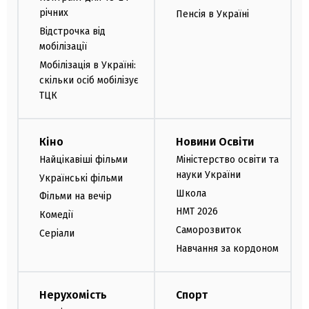
річних
Пенсія в Україні
Відстрочка від
мобілізації
Мобілізація в Україні:
скільки осіб мобілізує
ТЦК
Кіно
Новини Освіти
Найцікавіші фільми
Міністерство освіти та
науки України
Українські фільми
Школа
Фільми на вечір
НМТ 2026
Комедії
Саморозвиток
Серіали
Навчання за кордоном
Нерухомість
Спорт