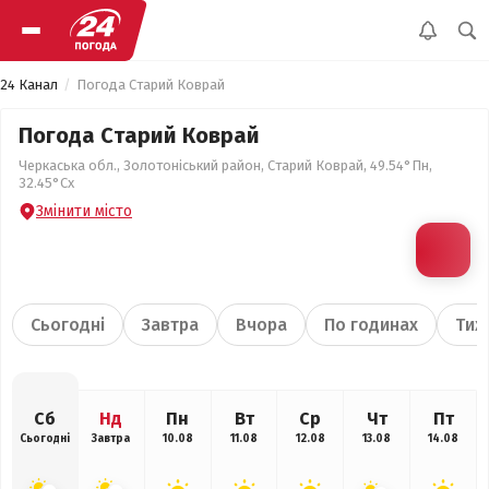
24 Канал
Погода Старий Коврай
Погода Старий Коврай
Черкаська обл., Золотоніський район, Старий Коврай, 49.54°Пн,
32.45°Сх
Змінити місто
Сьогодні
Завтра
Вчора
По годинах
Тиж
Сб
Нд
Пн
Вт
Ср
Чт
Пт
Сьогодні
Завтра
10.08
11.08
12.08
13.08
14.08