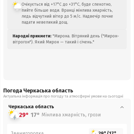
Очікується від +17°C до +31°C, буде спекотно,
пийте більше води. Вранці мінлива хмарність,
ледь відчутний вітер до 5 м/с. Надвечір почне
падати невеликий дощ.
Народні прикмети:
"Мирона. Вітряний день ("Мирон-
вітрогон"). Який Мирон — такий і січень."
Погода Черкаська
область
Актуальна інформація про погоду та атмосферні умови на сьогодні
Черкаська
область
29°
17°
Мінлива хмарність, грози
Звенигородка
29°
/
17°