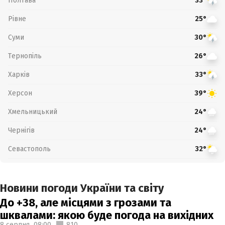
Полтава
33°
Рівне
25°
Суми
30°
Тернопіль
26°
Харків
33°
Херсон
39°
Хмельницький
24°
Чернігів
24°
Севастополь
32°
Новини погоди України та світу
До +38, але місцями з грозами та
шквалами: якою буде погода на вихідних
8 серпня,
08:00
810