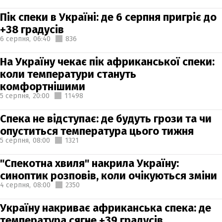
Пік спеки в Україні: де 6 серпня пригріє до
+38 градусів
6 серпня,
06:40
836
На Україну чекає пік африканської спеки:
коли температури стануть
комфортнішими
5 серпня,
20:00
11498
Спека не відступає: де будуть грози та чи
опуститься температура цього тижня
5 серпня,
08:00
1321
"Спекотна хвиля" накрила Україну:
синоптик розповів, коли очікуються зміни
4 серпня,
08:00
2350
Україну накриває африканська спека: де
температура сягне +39 градусів