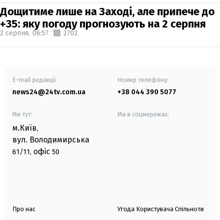
Дощитиме лише на Заході, але припече до
+35: яку погоду прогнозують на 2 серпня
2 серпня,
06:57
2702
E-mail редакції
Номер телефону:
news24@24tv.com.ua
+38 044 390 5077
Ми тут:
Ми в соцмережах:
м.Київ
,
вул. Володимирська
офіс
61/11,
50
Про нас
Угода Користувача Спільноти