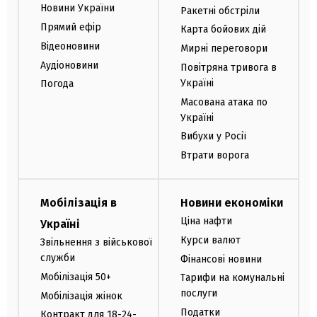
Новини України
Ракетні обстріли
Прямий ефір
Карта бойових дій
Відеоновини
Мирні переговори
Аудіоновини
Повітряна тривога в
Україні
Погода
Масована атака по
Україні
Вибухи у Росії
Втрати ворога
Мобілізація в
Новини економіки
Ціна нафти
Україні
Курси валют
Звільнення з військової
служби
Фінансові новини
Мобілізація 50+
Тарифи на комунальні
послуги
Мобілізація жінок
Податки
Контракт для 18-24-