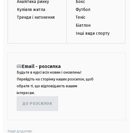
Аналітика ринку
Бокс
Купівля житла
Футбол
Тренди і натхнення
Теніс
Біатлон
Інші види спорту
Email - розсилка
Будьте в курсі всіх новин і оновлень!
Перейдіть на сторінку наших розсилок, щоб
обрати ті, що відповідають вашим
інтересам.
ДО РОЗСИЛОК
Наші додатки: