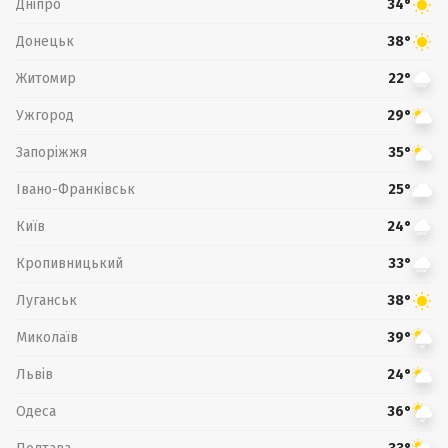
Дніпро
34°
Донецьк
38°
Житомир
22°
Ужгород
29°
Запоріжжя
35°
Івано-Франківськ
25°
Київ
24°
Кропивницький
33°
Луганськ
38°
Миколаїв
39°
Львів
24°
Одеса
36°