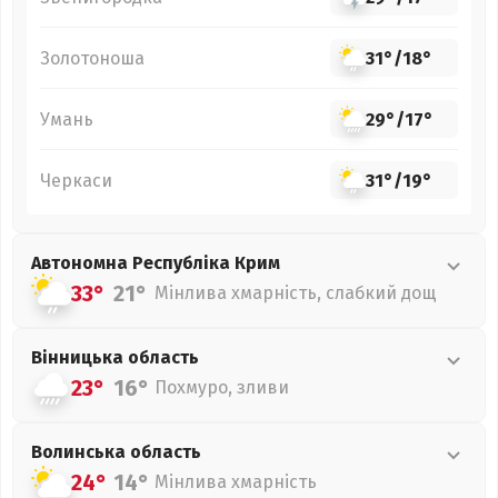
Золотоноша
31°
/
18°
Умань
29°
/
17°
Черкаси
31°
/
19°
Автономна Республіка Крим
33°
21°
Мінлива хмарність, слабкий дощ
Вінницька
область
23°
16°
Похмуро, зливи
Волинська
область
24°
14°
Мінлива хмарність