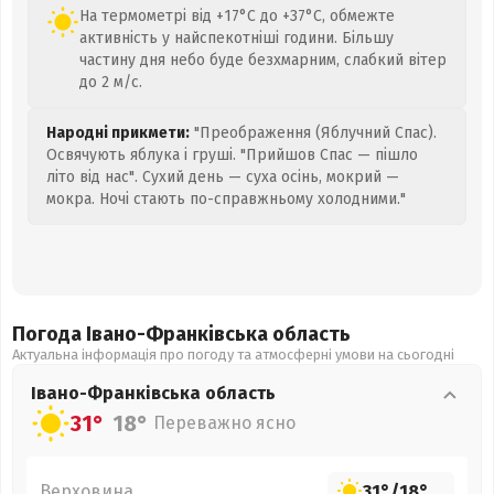
На термометрі від +17°C до +37°C, обмежте
активність у найспекотніші години. Більшу
частину дня небо буде безхмарним, слабкий вітер
до 2 м/с.
Народні прикмети:
"Преображення (Яблучний Спас).
Освячують яблука і груші. "Прийшов Спас — пішло
літо від нас". Сухий день — суха осінь, мокрий —
мокра. Ночі стають по-справжньому холодними."
Погода Івано-Франківська
область
Актуальна інформація про погоду та атмосферні умови на сьогодні
Івано-Франківська
область
31°
18°
Переважно ясно
Верховина
31°
/
18°