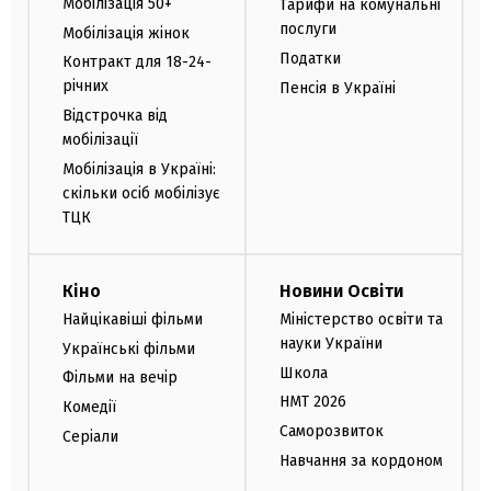
Мобілізація 50+
Тарифи на комунальні
послуги
Мобілізація жінок
Податки
Контракт для 18-24-
річних
Пенсія в Україні
Відстрочка від
мобілізації
Мобілізація в Україні:
скільки осіб мобілізує
ТЦК
Кіно
Новини Освіти
Найцікавіші фільми
Міністерство освіти та
науки України
Українські фільми
Школа
Фільми на вечір
НМТ 2026
Комедії
Саморозвиток
Серіали
Навчання за кордоном