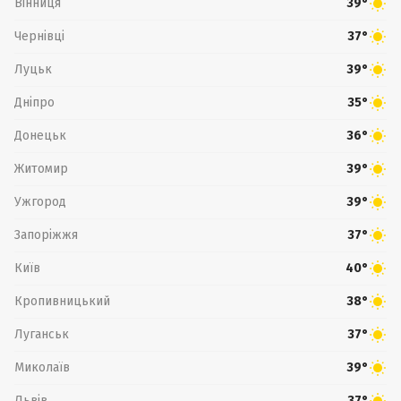
Вінниця
39°
Чернівці
37°
Луцьк
39°
Дніпро
35°
Донецьк
36°
Житомир
39°
Ужгород
39°
Запоріжжя
37°
Київ
40°
Кропивницький
38°
Луганськ
37°
Миколаїв
39°
Львів
37°