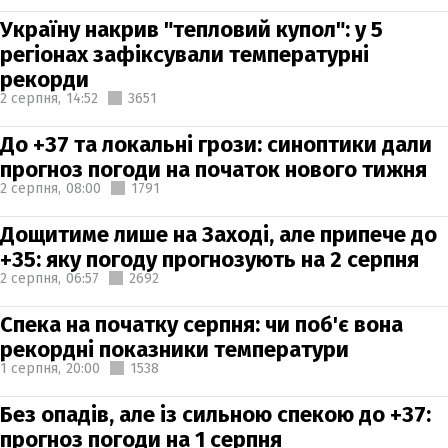
Україну накрив "тепловий купол": у 5
регіонах зафіксували температурні
рекорди
2 серпня,
14:52
3651
До +37 та локальні грози: синоптики дали
прогноз погоди на початок нового тижня
2 серпня,
08:00
1791
Дощитиме лише на Заході, але припече до
+35: яку погоду прогнозують на 2 серпня
2 серпня,
06:57
2692
Спека на початку серпня: чи поб'є вона
рекордні показники температури
1 серпня,
20:00
1538
Без опадів, але із сильною спекою до +37:
прогноз погоди на 1 серпня