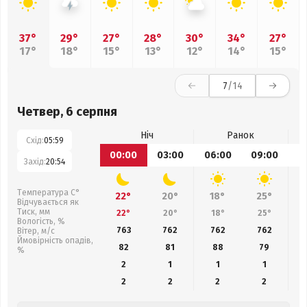
37°
29°
27°
28°
30°
34°
27°
17°
18°
15°
13°
12°
14°
15°
7
/14
Четвер, 6 серпня
Ніч
Ранок
Схід:
05:59
00:00
03:00
06:00
09:00
1
Захід:
20:54
Температура С°
22°
20°
18°
25°
Відчувається як
Тиск, мм
22°
20°
18°
25°
Вологість, %
763
762
762
762
Вітер, м/с
Ймовірність опадів,
82
81
88
79
%
2
1
1
1
2
2
2
2