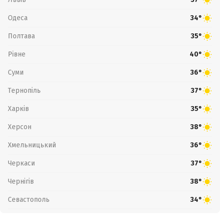
Одеса
34°
Полтава
35°
Рівне
40°
Суми
36°
Тернопіль
37°
Харків
35°
Херсон
38°
Хмельницький
36°
Черкаси
37°
Чернігів
38°
Севастополь
34°