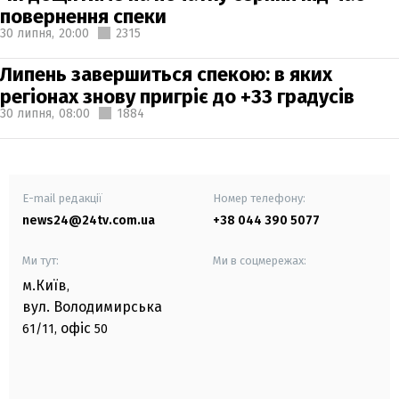
повернення спеки
30 липня,
20:00
2315
Липень завершиться спекою: в яких
регіонах знову пригріє до +33 градусів
30 липня,
08:00
1884
E-mail редакції
Номер телефону:
news24@24tv.com.ua
+38 044 390 5077
Ми тут:
Ми в соцмережах:
м.Київ
,
вул. Володимирська
офіс
61/11,
50