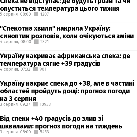
Спека не відступає: де будуть грози та чи
опуститься температура цього тижня
5 серпня,
08:00
1287
"Спекотна хвиля" накрила Україну:
синоптик розповів, коли очікуються зміни
4 серпня,
08:00
2321
Україну накриває африканська спека: де
температура сягне +39 градусів
4 серпня,
07:32
901
Україну накриє спека до +38, але в частині
областей пройдуть дощі: прогноз погоди
на 3 серпня
3 серпня,
09:27
10933
Від спеки +40 градусів до злив зі
шквалами: прогноз погоди на тиждень
3 серпня,
08:00
5453