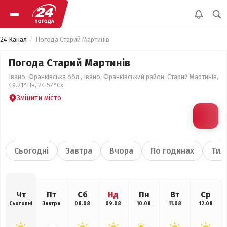
24 Канал
Погода Старий Мартинів
Погода Старий Мартинів
Івано-Франківська обл., Івано-Франківський район, Старий Мартинів,
49.21°Пн, 24.57°Сх
Змінити місто
Сьогодні
Завтра
Вчора
По годинах
Тиж
Чт
Пт
Сб
Нд
Пн
Вт
Ср
Сьогодні
Завтра
08.08
09.08
10.08
11.08
12.08