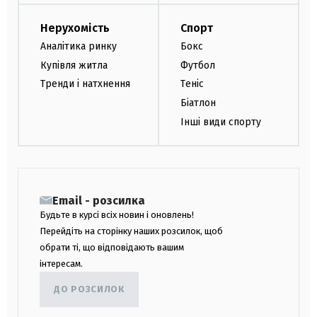
Нерухомість
Спорт
Аналітика ринку
Бокс
Купівля житла
Футбол
Тренди і натхнення
Теніс
Біатлон
Інші види спорту
Email - розсилка
Будьте в курсі всіх новин і оновлень!
Перейдіть на сторінку наших розсилок, щоб
обрати ті, що відповідають вашим
інтересам.
ДО РОЗСИЛОК