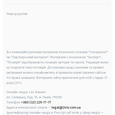
Наші додатки:
android
apple
smart tv
samsung smart tv
Всі комерційні рекламні матеріали позначені словами "Спецпроєкт"
чи "Партнерський матеріал". Матеріали з позначкою "Експерт",
"Позиція" відображають позицію авторів та героїв. Редакція може
не поділяти їхніх поглядів. Детальніше щодо реклами та правил
цитування можна ознайомитись в правилах користування сайтом.
Усі права захищені.
Матеріали сайту призначені для осіб старше
21
року (21+)
Онлайн-медіа «24 Канал»
пл. Галицька, буд. 15, м. Львів, 79008
Телефон
+380 (32) 229-77-77
Адреса електронної пошти —
legal@24tv.com.ua
Ідентифікатор онлайн-медіа в Реєстрі суб'єктів у сфері медіа —