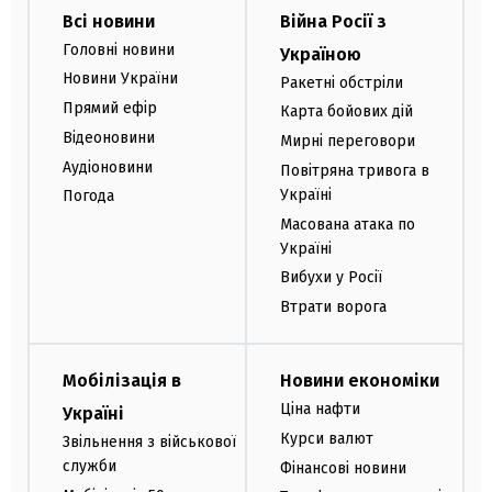
Всі новини
Війна Росії з
Головні новини
Україною
Новини України
Ракетні обстріли
Прямий ефір
Карта бойових дій
Відеоновини
Мирні переговори
Аудіоновини
Повітряна тривога в
Україні
Погода
Масована атака по
Україні
Вибухи у Росії
Втрати ворога
Мобілізація в
Новини економіки
Ціна нафти
Україні
Курси валют
Звільнення з військової
служби
Фінансові новини