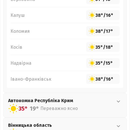
Калуш
38°
/
16°
Коломия
38°
/
17°
Косів
35°
/
18°
Надвірна
35°
/
15°
Івано-Франківськ
38°
/
16°
Автономна Республіка Крим
35°
19°
Переважно ясно
Вінницька
область