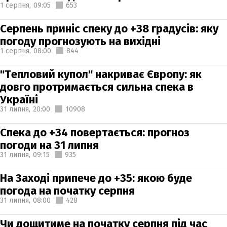
1 серпня,
09:05
653
Серпень приніс спеку до +38 градусів: яку
погоду прогнозують на вихідні
1 серпня,
08:00
844
"Тепловий купол" накриває Європу: як
довго протримається сильна спека в
Україні
31 липня,
20:00
10908
Спека до +34 повертається: прогноз
погоди на 31 липня
31 липня,
09:15
935
На Заході припече до +35: якою буде
погода на початку серпня
31 липня,
08:00
428
Чи дощитиме на початку серпня під час