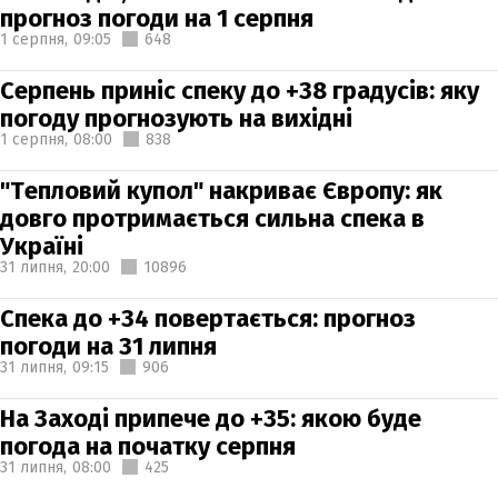
прогноз погоди на 1 серпня
1 серпня,
09:05
648
Серпень приніс спеку до +38 градусів: яку
погоду прогнозують на вихідні
1 серпня,
08:00
838
"Тепловий купол" накриває Європу: як
довго протримається сильна спека в
Україні
31 липня,
20:00
10896
Спека до +34 повертається: прогноз
погоди на 31 липня
31 липня,
09:15
906
На Заході припече до +35: якою буде
погода на початку серпня
31 липня,
08:00
425