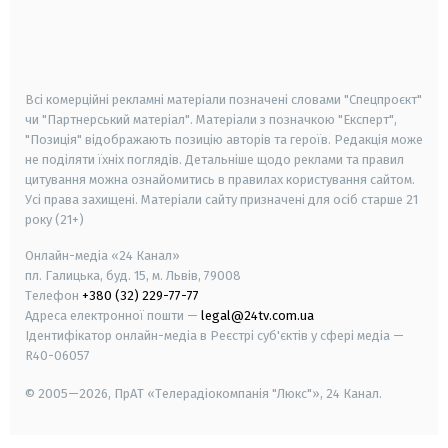
android
apple
smart tv
samsung smart tv
Всі комерційні рекламні матеріали позначені словами "Спецпроєкт"
чи "Партнерський матеріал". Матеріали з позначкою "Експерт",
"Позиція" відображають позицію авторів та героїв. Редакція може
не поділяти їхніх поглядів. Детальніше щодо реклами та правил
цитування можна ознайомитись в правилах користування сайтом.
Усі права захищені.
Матеріали сайту призначені для осіб старше
21
року (21+)
Онлайн-медіа «24 Канал»
пл. Галицька, буд. 15, м. Львів, 79008
Телефон
+380 (32) 229-77-77
Адреса електронної пошти —
legal@24tv.com.ua
Ідентифікатор онлайн-медіа в Реєстрі суб'єктів у сфері медіа —
R40-06057
© 2005—2026,
ПрАТ «Телерадіокомпанія "Люкс"», 24 Канал.