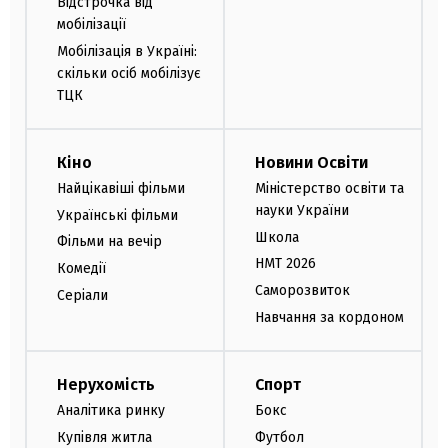
Відстрочка від
мобілізації
Мобілізація в Україні:
скільки осіб мобілізує
ТЦК
Кіно
Новини Освіти
Найцікавіші фільми
Міністерство освіти та
науки України
Українські фільми
Школа
Фільми на вечір
НМТ 2026
Комедії
Саморозвиток
Серіали
Навчання за кордоном
Нерухомість
Спорт
Аналітика ринку
Бокс
Купівля житла
Футбол