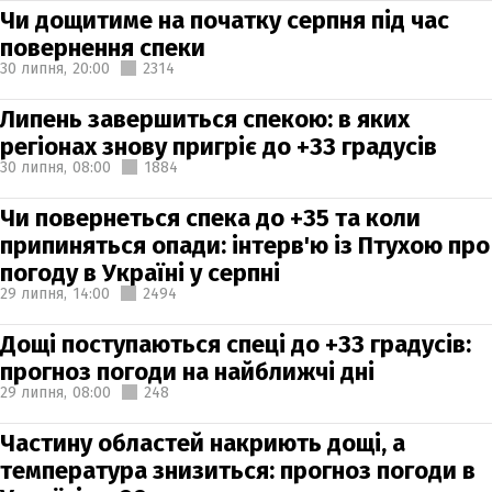
Чи дощитиме на початку серпня під час
повернення спеки
30 липня,
20:00
2314
Липень завершиться спекою: в яких
регіонах знову пригріє до +33 градусів
30 липня,
08:00
1884
Чи повернеться спека до +35 та коли
припиняться опади: інтерв'ю із Птухою про
погоду в Україні у серпні
29 липня,
14:00
2494
Дощі поступаються спеці до +33 градусів:
прогноз погоди на найближчі дні
29 липня,
08:00
248
Частину областей накриють дощі, а
температура знизиться: прогноз погоди в