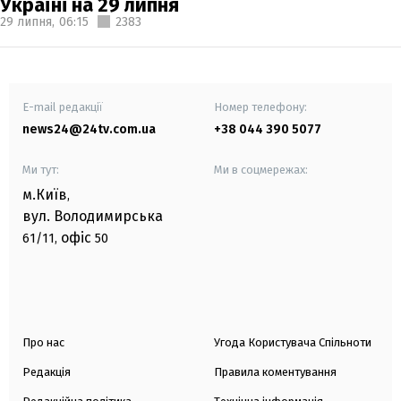
Україні на 29 липня
29 липня,
06:15
2383
E-mail редакції
Номер телефону:
news24@24tv.com.ua
+38 044 390 5077
Ми тут:
Ми в соцмережах:
м.Київ
,
вул. Володимирська
офіс
61/11,
50
Про нас
Угода Користувача Спільноти
Редакція
Правила коментування