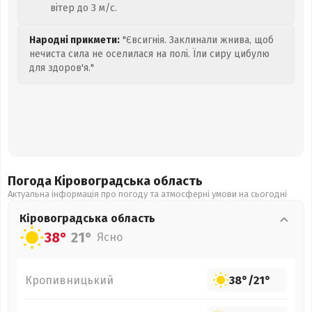
вітер до 3 м/с.
Народні прикмети:
"Євсигнія. Заклинали жнива, щоб
нечиста сила не оселилася на полі. Їли сиру цибулю
для здоров'я."
Погода Кіровоградська
область
Актуальна інформація про погоду та атмосферні умови на сьогодні
Кіровоградська
область
38°
21°
Ясно
Кропивницький
38°
/
21°