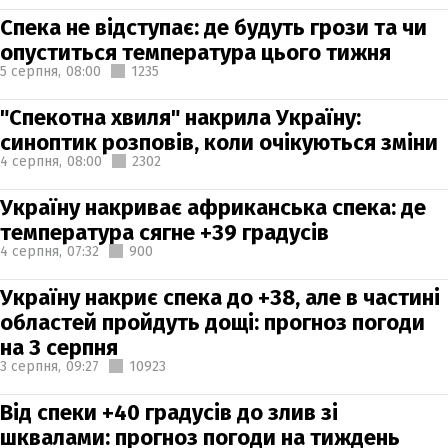
Спека не відступає: де будуть грози та чи
опуститься температура цього тижня
5 серпня,
08:00
1235
"Спекотна хвиля" накрила Україну:
синоптик розповів, коли очікуються зміни
4 серпня,
08:00
2302
Україну накриває африканська спека: де
температура сягне +39 градусів
4 серпня,
07:32
900
Україну накриє спека до +38, але в частині
областей пройдуть дощі: прогноз погоди
на 3 серпня
3 серпня,
09:27
10923
Від спеки +40 градусів до злив зі
шквалами: прогноз погоди на тиждень