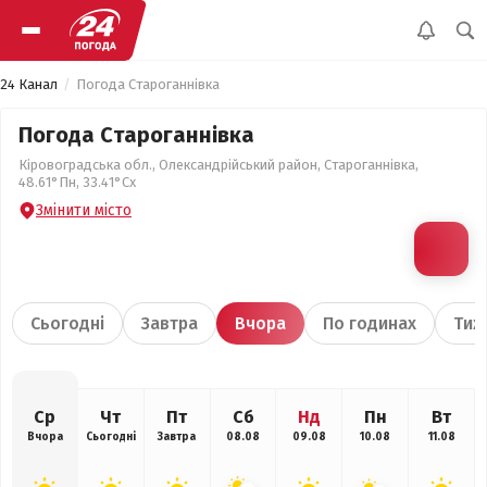
24 Канал
Погода Староганнівка
Погода Староганнівка
Кіровоградська обл., Олександрійський район, Староганнівка,
48.61°Пн, 33.41°Сх
Змінити місто
Сьогодні
Завтра
Вчора
По годинах
Тиж
Ср
Чт
Пт
Сб
Нд
Пн
Вт
Вчора
Сьогодні
Завтра
08.08
09.08
10.08
11.08