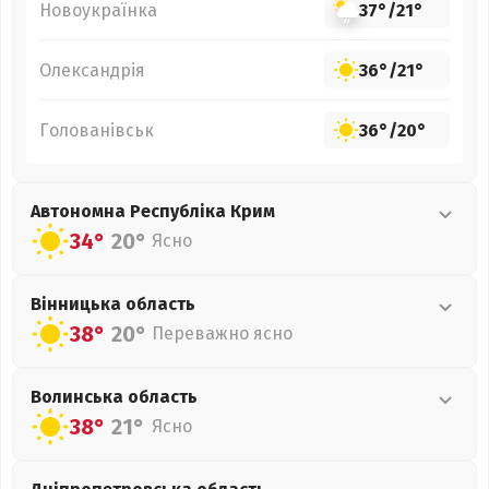
Новоукраїнка
37°
/
21°
Олександрія
36°
/
21°
Голованівськ
36°
/
20°
Автономна Республіка Крим
34°
20°
Ясно
Вінницька
область
38°
20°
Переважно ясно
Волинська
область
38°
21°
Ясно