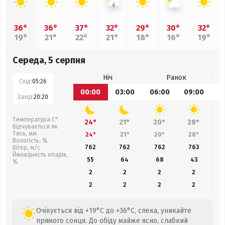
36°
36°
37°
32°
29°
30°
32°
19°
21°
22°
21°
18°
16°
19°
Середа, 5 серпня
Ніч
Ранок
Схід:
05:26
00:00
03:00
06:00
09:00
1
Захід:
20:20
Температура С°
24°
21°
20°
28°
Відчувається як
Тиск, мм
24°
21°
20°
28°
Вологість, %
762
762
762
763
Вітер, м/с
Ймовірність опадів,
55
64
68
43
%
2
2
2
2
2
2
2
2
Очікується від +19°C до +36°C, спека, уникайте
прямого сонця. До обіду майже ясно, слабкий