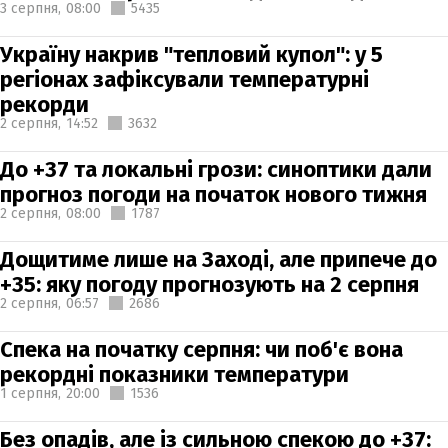
3 серпня,
08:00
5435
Україну накрив "тепловий купол": у 5
регіонах зафіксували температурні
рекорди
2 серпня,
14:52
3632
До +37 та локальні грози: синоптики дали
прогноз погоди на початок нового тижня
2 серпня,
08:00
1787
Дощитиме лише на Заході, але припече до
+35: яку погоду прогнозують на 2 серпня
2 серпня,
06:57
2686
Спека на початку серпня: чи поб'є вона
рекордні показники температури
1 серпня,
20:00
1536
Без опадів, але із сильною спекою до +37: