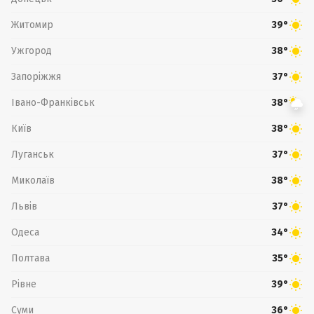
Житомир
39°
Ужгород
38°
Запоріжжя
37°
Івано-Франківськ
38°
Київ
38°
Луганськ
37°
Миколаїв
38°
Львів
37°
Одеса
34°
Полтава
35°
Рівне
39°
Суми
36°