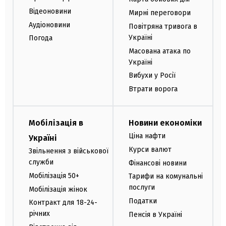
Відеоновини
Мирні переговори
Аудіоновини
Повітряна тривога в
Україні
Погода
Масована атака по
Україні
Вибухи у Росії
Втрати ворога
Мобілізація в
Новини економіки
Ціна нафти
Україні
Курси валют
Звільнення з військової
служби
Фінансові новини
Мобілізація 50+
Тарифи на комунальні
послуги
Мобілізація жінок
Податки
Контракт для 18-24-
річних
Пенсія в Україні