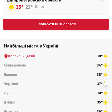
Дніпропетровська
область
35°
23°
Ясно
ПОКАЗАТИ ІНШІ ОБЛАСТІ
Найбільші міста в Україні
Кропивницький
38°
Сімферополь
34°
Вінниця
38°
Чернівці
37°
Луцьк
38°
Дніпро
35°
Донецьк
36°