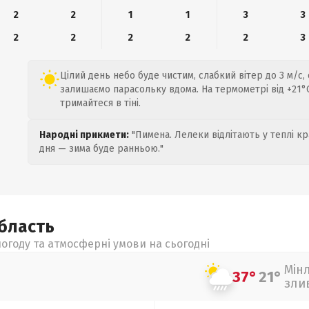
2
2
1
1
3
3
2
2
2
2
2
3
Цілий день небо буде чистим, слабкий вітер до 3 м/с,
залишаємо парасольку вдома. На термометрі від +21°C
тримайтеся в тіні.
Народні прикмети:
"Пимена. Лелеки відлітають у теплі кр
дня — зима буде ранньою."
бласть
огоду та атмосферні умови на сьогодні
Мін
37°
21°
зли