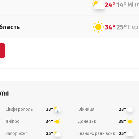
24°
14°
Мін
34°
25°
бласть
Пер
їні
Сімферополь
Вінниця
33°
23°
Дніпро
Донецьк
34°
38°
Запоріжжя
Івано-Франківськ
35°
25°