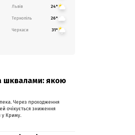
Львів
24°
Тернопіль
26°
Черкаси
31°
та шквалами: якою
спека. Через проходження
ей очікується зниження
 у Криму.