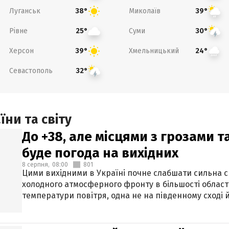
Луганськ
Миколаїв
38°
39°
Рівне
Суми
25°
30°
Херсон
Хмельницький
39°
24°
Севастополь
32°
ни та світу
До +38, але місцями з грозами 
буде погода на вихідних
8 серпня,
08:00
801
Цими вихідними в Україні почне слабшати сильна 
холодного атмосферного фронту в більшості област
температури повітря, одна не на південному сході й