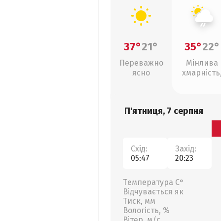
37°
21°
35°
22°
Переважно
Мінлива
ясно
хмарність
слабкий д
П'ятниця, 7 серпня
Схід:
Захід:
05:47
20:23
Температура С°
Відчувається як
Тиск, мм
Вологість, %
Вітер, м/с