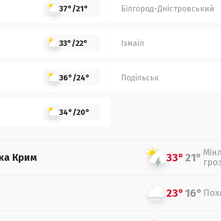
37°
/
21°
Білгород-Дністровський
33°
/
22°
Ізмаїл
36°
/
24°
Подільськ
34°
/
20°
Мін
33°
21°
ка Крим
гро
23°
16°
Пох