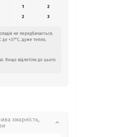
1
2
2
3
 опадів не передбачається,
 до +37°C, дуже тепло,
аї. Якщо відлетіли до цього
лива хмарність,
ви