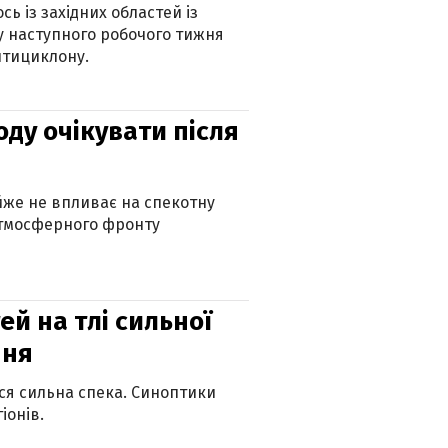
ь із західних областей із
 наступного робочого тижня
нтициклону.
оду очікувати після
айже не впливає на спекотну
атмосферного фронту
й на тлі сильної
пня
ься сильна спека. Синоптики
іонів.