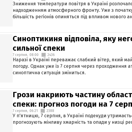
Зниження температури повітря в Україні розпочалос
надходженням атмосферного фронту. Уже з початку
більшість регіонів опиняться під впливом нового а
Синоптикиня відповіла, яку нег
сильної спеки
7 серпня,
08:00
2436
Наразі в Україні переважає слабкий вітер, який м
погоду. Однак уже із 7 серпня через проходження 
синоптична ситуація зміниться.
Грози накриють частину областе
спеки: прогноз погоди на 7 сер
7 серпня,
06:21
2388
У п'ятницю, 7 серпня, в Україні подекуди утримаєт
прогнозують мінливу хмарність та опади у низці рег