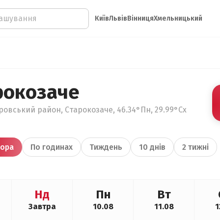
Київ
Львів
Вінниця
Хмельницький
рокозаче
тровський район, Старокозаче, 46.34°Пн, 29.99°Сх
ора
По годинах
Тиждень
10 днів
2 тижні
Нд
Пн
Вт
Завтра
10.08
11.08
1