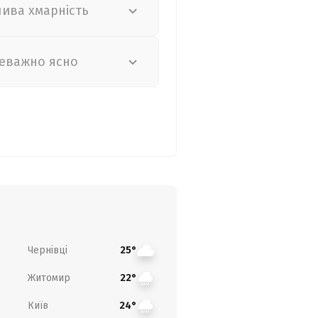
лива хмарність
еважно ясно
Чернівці
25°
Житомир
22°
Київ
24°