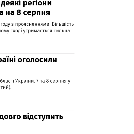
 деякі регіони
а на 8 серпня
огоду з проясненнями. Більшість
ному сході утримається сильна
країні оголосили
ласті України. 7 та 8 серпня у
тий).
адовго відступить