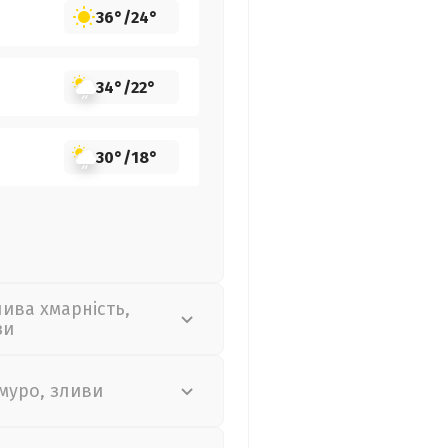
36°
/
24°
34°
/
22°
30°
/
18°
лива хмарність,
зи
муро, зливи