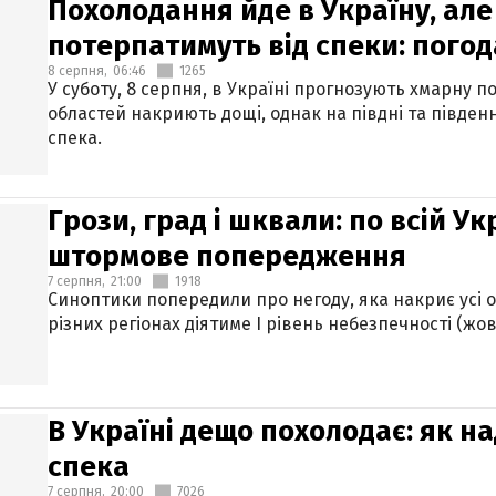
Похолодання йде в Україну, але
потерпатимуть від спеки: погод
8 серпня,
06:46
1265
У суботу, 8 серпня, в Україні прогнозують хмарну п
областей накриють дощі, однак на півдні та півден
спека.
Грози, град і шквали: по всій У
штормове попередження
7 серпня,
21:00
1918
Синоптики попередили про негоду, яка накриє усі об
різних регіонах діятиме І рівень небезпечності (жов
В Україні дещо похолодає: як н
спека
7 серпня,
20:00
7026