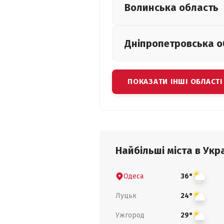
Волинська
область
Дніпропетровська
о
ПОКАЗАТИ ІНШІ ОБЛАСТІ
Найбільші міста в Укра
Одеса
36°
Луцьк
24°
Ужгород
29°