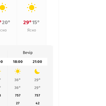
°
20°
29°
15°
Ясно
Ясно
Вечір
00
18:00
21:00
°
36°
29°
°
36°
29°
8
757
757
27
42