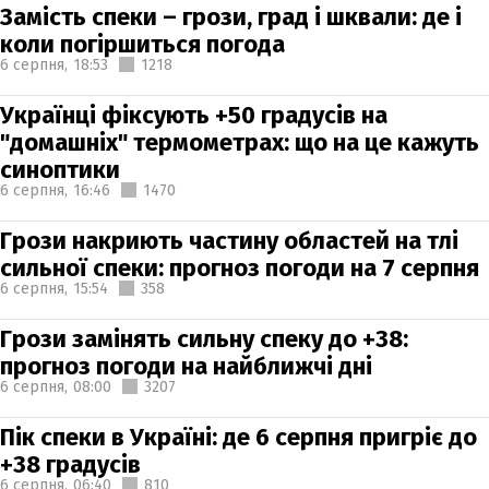
Замість спеки – грози, град і шквали: де і
коли погіршиться погода
6 серпня,
18:53
1218
Українці фіксують +50 градусів на
"домашніх" термометрах: що на це кажуть
синоптики
6 серпня,
16:46
1470
Грози накриють частину областей на тлі
сильної спеки: прогноз погоди на 7 серпня
6 серпня,
15:54
358
Грози замінять сильну спеку до +38:
прогноз погоди на найближчі дні
6 серпня,
08:00
3207
Пік спеки в Україні: де 6 серпня пригріє до
+38 градусів
6 серпня,
06:40
810