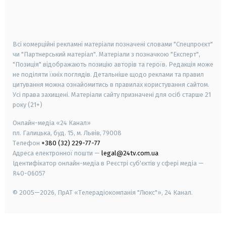
android
apple
smart tv
samsung smart tv
Всі комерційні рекламні матеріали позначені словами "Спецпроєкт"
чи "Партнерський матеріал". Матеріали з позначкою "Експерт",
"Позиція" відображають позицію авторів та героїв. Редакція може
не поділяти їхніх поглядів. Детальніше щодо реклами та правил
цитування можна ознайомитись в правилах користування сайтом.
Усі права захищені.
Матеріали сайту призначені для осіб старше
21
року (21+)
Онлайн-медіа «24 Канал»
пл. Галицька, буд. 15, м. Львів, 79008
Телефон
+380 (32) 229-77-77
Адреса електронної пошти —
legal@24tv.com.ua
Ідентифікатор онлайн-медіа в Реєстрі суб'єктів у сфері медіа —
R40-06057
© 2005—2026,
ПрАТ «Телерадіокомпанія "Люкс"», 24 Канал.