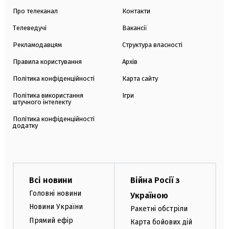
Про телеканал
Контакти
Телеведучі
Вакансії
Рекламодавцям
Структура власності
Правила користування
Архів
Політика конфіденційності
Карта сайту
Політика використання
Ігри
штучного інтелекту
Політика конфіденційності
додатку
Всі новини
Війна Росії з
Головні новини
Україною
Новини України
Ракетні обстріли
Прямий ефір
Карта бойових дій