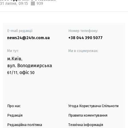
31 липня,
09:15
939
E-mail редакції
Номер телефону:
news24@24tv.com.ua
+38 044 390 5077
Ми тут:
Ми в соцмережах:
м.Київ
,
вул. Володимирська
офіс
61/11,
50
Про нас
Угода Користувача Спільноти
Редакція
Правила коментування
Редакційна політика
Технічна інформація