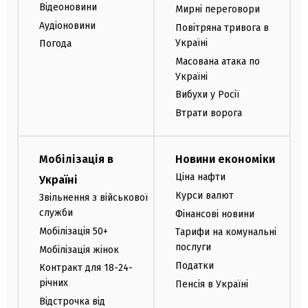
Відеоновини
Мирні переговори
Аудіоновини
Повітряна тривога в
Україні
Погода
Масована атака по
Україні
Вибухи у Росії
Втрати ворога
Мобілізація в
Новини економіки
Ціна нафти
Україні
Курси валют
Звільнення з військової
служби
Фінансові новини
Мобілізація 50+
Тарифи на комунальні
послуги
Мобілізація жінок
Податки
Контракт для 18-24-
річних
Пенсія в Україні
Відстрочка від