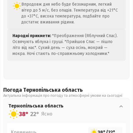
Впродовж дня небо буде безхмарним, легкий
вітер до 5 м/с, без опадів. Температура від +21°C
до +37°C, висока температура, подбайте про
достатнє вживання рідини.
Народні прикмети:
"Преображення (Яблучний Спас).
Освячують яблука і груші. "Прийшов Спас — пішло
літо від нас". Сухий день — суха осінь, мокрий —
мокра. Ночі стають по-справжньому холодними."
Погода Тернопільська
область
Актуальна інформація про погоду та атмосферні умови на сьогодні
Тернопільська
область
38°
22°
Ясно
Кременець
38°
/
22°