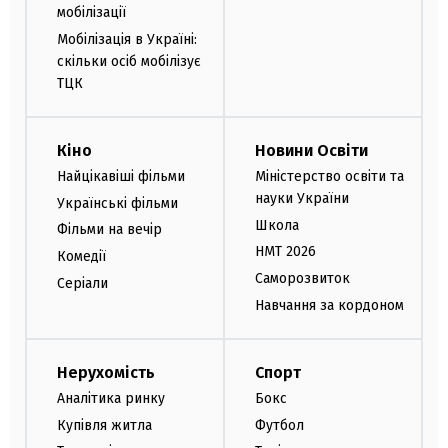
мобілізації
Мобілізація в Україні:
скільки осіб мобілізує
ТЦК
Кіно
Новини Освіти
Найцікавіші фільми
Міністерство освіти та
науки України
Українські фільми
Школа
Фільми на вечір
НМТ 2026
Комедії
Саморозвиток
Серіали
Навчання за кордоном
Нерухомість
Спорт
Аналітика ринку
Бокс
Купівля житла
Футбол