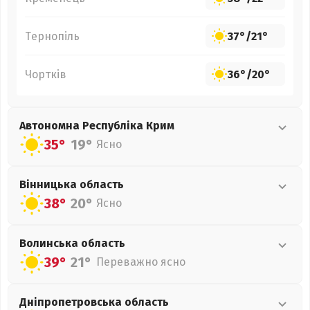
Тернопіль
37°
/
21°
Чортків
36°
/
20°
Автономна Республіка Крим
35°
19°
Ясно
Вінницька
область
38°
20°
Ясно
Волинська
область
39°
21°
Переважно ясно
Дніпропетровська
область