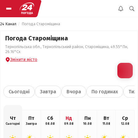
24 Канал
Погода Староміщина
Погода Староміщина
Тернопільська обл., Тернопільський район, Староміщина, 49.55°Пн,
26.16°Сх
Змінити місто
Сьогодні
Завтра
Вчора
По годинах
Тиж
Чт
Пт
Сб
Нд
Пн
Вт
Ср
Сьогодні
Завтра
08.08
09.08
10.08
11.08
12.08