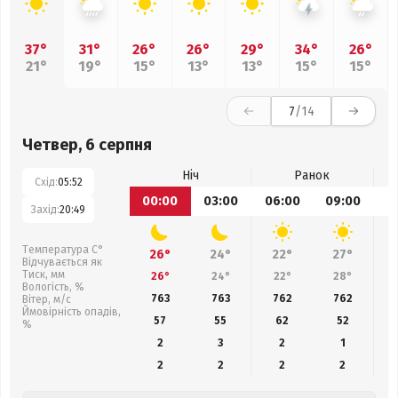
37°
31°
26°
26°
29°
34°
26°
21°
19°
15°
13°
13°
15°
15°
7
/14
Четвер, 6 серпня
Ніч
Ранок
Схід:
05:52
00:00
03:00
06:00
09:00
1
Захід:
20:49
Температура С°
26°
24°
22°
27°
Відчувається як
Тиск, мм
26°
24°
22°
28°
Вологість, %
763
763
762
762
Вітер, м/с
Ймовірність опадів,
57
55
62
52
%
2
3
2
1
2
2
2
2