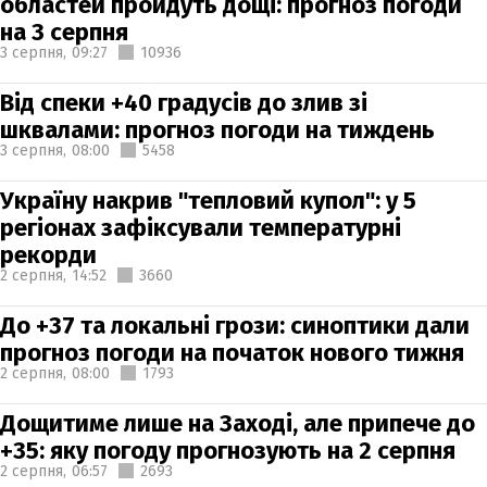
областей пройдуть дощі: прогноз погоди
на 3 серпня
3 серпня,
09:27
10936
Від спеки +40 градусів до злив зі
шквалами: прогноз погоди на тиждень
3 серпня,
08:00
5458
Україну накрив "тепловий купол": у 5
регіонах зафіксували температурні
рекорди
2 серпня,
14:52
3660
До +37 та локальні грози: синоптики дали
прогноз погоди на початок нового тижня
2 серпня,
08:00
1793
Дощитиме лише на Заході, але припече до
+35: яку погоду прогнозують на 2 серпня
2 серпня,
06:57
2693