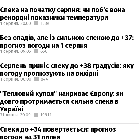
Спека на початку серпня: чи поб'є вона
рекордні показники температури
1 серпня,
20:00
1539
Без опадів, але із сильною спекою до +37:
прогноз погоди на 1 серпня
1 серпня,
09:05
656
Серпень приніс спеку до +38 градусів: яку
погоду прогнозують на вихідні
1 серпня,
08:00
844
"Тепловий купол" накриває Європу: як
довго протримається сильна спека в
Україні
31 липня,
20:00
10911
Спека до +34 повертається: прогноз
погоди на 31 липня