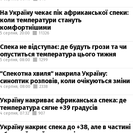
На Україну чекає пік африканської спеки:
коли температури стануть
комфортнішими
5 серпня,
20:00
11326
Спека не відступає: де будуть грози та чи
опуститься температура цього тижня
5 серпня,
08:00
1299
"Спекотна хвиля" накрила Україну:
синоптик розповів, коли очікуються зміни
4 серпня,
08:00
2338
Україну накриває африканська спека: де
температура сягне +39 градусів
4 серпня,
07:32
907
Україну накриє спека до +38, але в частині