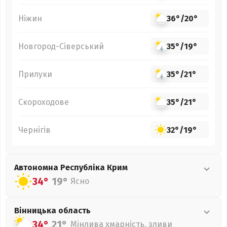
Ніжин
36°
/
20°
Новгород-Сіверський
35°
/
19°
Прилуки
35°
/
21°
Скороходове
35°
/
21°
Чернігів
32°
/
19°
Автономна Республіка Крим
34°
19°
Ясно
Вінницька
область
34°
21°
Мінлива хмарність, зливи