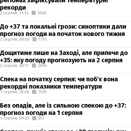
регіонах зафіксували температурні
рекорди
2 серпня,
14:52
3668
До +37 та локальні грози: синоптики дали
прогноз погоди на початок нового тижня
2 серпня,
08:00
1793
Дощитиме лише на Заході, але припече до
+35: яку погоду прогнозують на 2 серпня
2 серпня,
06:57
2696
Спека на початку серпня: чи поб'є вона
рекордні показники температури
1 серпня,
20:00
1539
Без опадів, але із сильною спекою до +37:
прогноз погоди на 1 серпня
1 серпня,
09:05
657