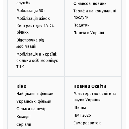
служби
Фінансові новини
Мобілізація 50+
Тарифи на комунальні
послуги
Мобілізація жінок
Податки
Контракт для 18-24-
річних
Пенсія в Україні
Відстрочка від
мобілізації
Мобілізація в Україні:
скільки осіб мобілізує
ТЦК
Кіно
Новини Освіти
Найцікавіші фільми
Міністерство освіти та
науки України
Українські фільми
Школа
Фільми на вечір
НМТ 2026
Комедії
Саморозвиток
Серіали