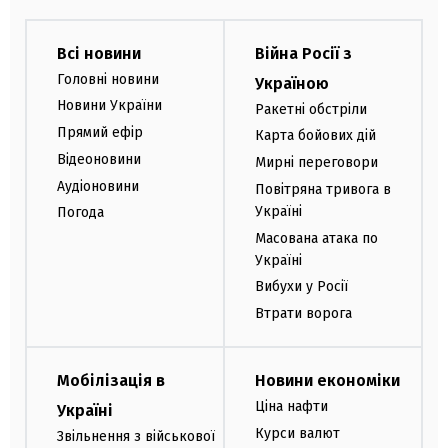
Всі новини
Війна Росії з
Головні новини
Україною
Новини України
Ракетні обстріли
Прямий ефір
Карта бойових дій
Відеоновини
Мирні переговори
Аудіоновини
Повітряна тривога в
Україні
Погода
Масована атака по
Україні
Вибухи у Росії
Втрати ворога
Мобілізація в
Новини економіки
Ціна нафти
Україні
Курси валют
Звільнення з військової