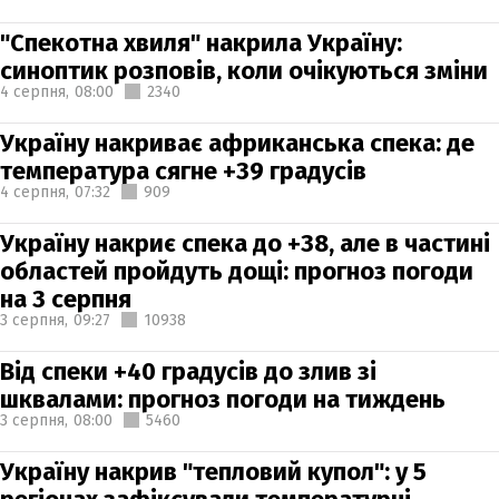
"Спекотна хвиля" накрила Україну:
синоптик розповів, коли очікуються зміни
4 серпня,
08:00
2340
Україну накриває африканська спека: де
температура сягне +39 градусів
4 серпня,
07:32
909
Україну накриє спека до +38, але в частині
областей пройдуть дощі: прогноз погоди
на 3 серпня
3 серпня,
09:27
10938
Від спеки +40 градусів до злив зі
шквалами: прогноз погоди на тиждень
3 серпня,
08:00
5460
Україну накрив "тепловий купол": у 5