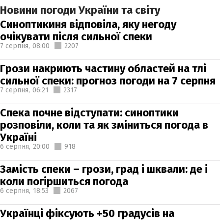
Новини погоди України та світу
Синоптикиня відповіла, яку негоду
очікувати після сильної спеки
7 серпня,
08:00
2207
Грози накриють частину областей на тлі
сильної спеки: прогноз погоди на 7 серпня
7 серпня,
06:21
2317
Спека почне відступати: синоптики
розповіли, коли та як зміниться погода в
Україні
6 серпня,
20:00
918
Замість спеки – грози, град і шквали: де і
коли погіршиться погода
6 серпня,
18:53
2067
Українці фіксують +50 градусів на