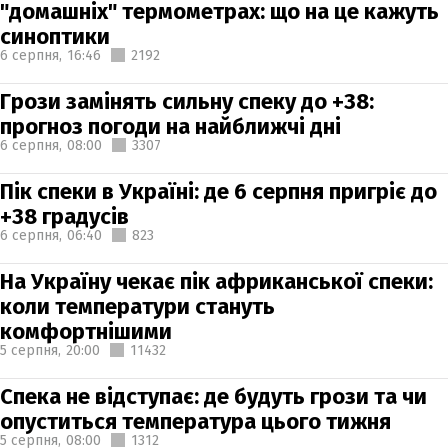
"домашніх" термометрах: що на це кажуть
синоптики
6 серпня,
16:46
2192
Грози замінять сильну спеку до +38:
прогноз погоди на найближчі дні
6 серпня,
08:00
3307
Пік спеки в Україні: де 6 серпня пригріє до
+38 градусів
6 серпня,
06:40
823
На Україну чекає пік африканської спеки:
коли температури стануть
комфортнішими
5 серпня,
20:00
11432
Спека не відступає: де будуть грози та чи
опуститься температура цього тижня
5 серпня,
08:00
1312