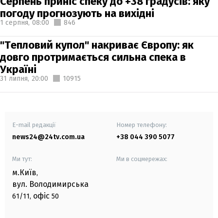
Серпень приніс спеку до +38 градусів: яку
погоду прогнозують на вихідні
1 серпня,
08:00
846
"Тепловий купол" накриває Європу: як
довго протримається сильна спека в
Україні
31 липня,
20:00
10915
E-mail редакції
Номер телефону:
news24@24tv.com.ua
+38 044 390 5077
Ми тут:
Ми в соцмережах:
м.Київ
,
вул. Володимирська
офіс
61/11,
50