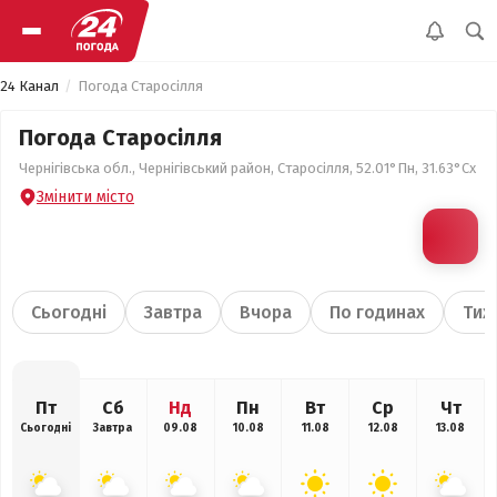
24 Канал
Погода Старосілля
Погода Старосілля
Чернігівська обл., Чернігівський район, Старосілля, 52.01°Пн, 31.63°Сх
Змінити місто
Сьогодні
Завтра
Вчора
По годинах
Тиж
Пт
Сб
Нд
Пн
Вт
Ср
Чт
Сьогодні
Завтра
09.08
10.08
11.08
12.08
13.08