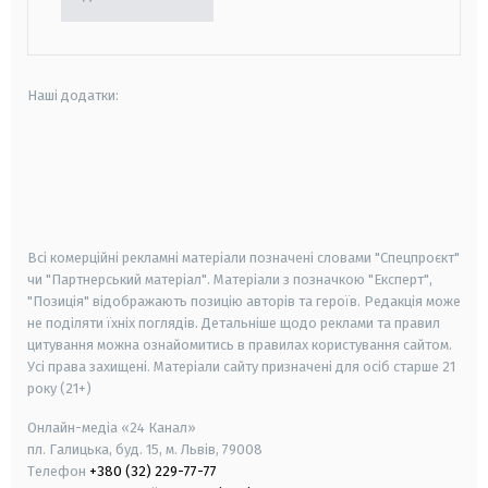
Наші додатки:
android
apple
smart tv
samsung smart tv
Всі комерційні рекламні матеріали позначені словами "Спецпроєкт"
чи "Партнерський матеріал". Матеріали з позначкою "Експерт",
"Позиція" відображають позицію авторів та героїв. Редакція може
не поділяти їхніх поглядів. Детальніше щодо реклами та правил
цитування можна ознайомитись в правилах користування сайтом.
Усі права захищені.
Матеріали сайту призначені для осіб старше
21
року (21+)
Онлайн-медіа «24 Канал»
пл. Галицька, буд. 15, м. Львів, 79008
Телефон
+380 (32) 229-77-77