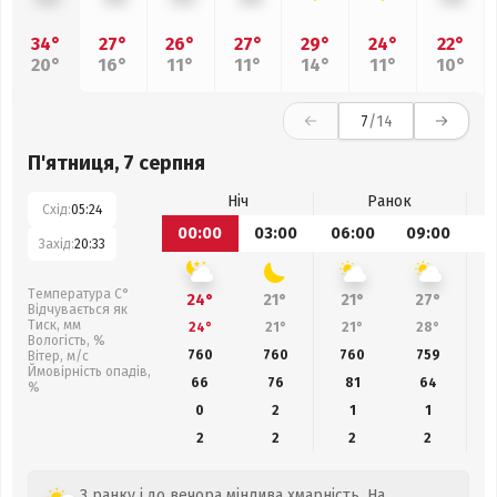
34°
27°
26°
27°
29°
24°
22°
20°
16°
11°
11°
14°
11°
10°
7
/14
П'ятниця, 7 серпня
Ніч
Ранок
Схід:
05:24
00:00
03:00
06:00
09:00
1
Захід:
20:33
Температура С°
24°
21°
21°
27°
Відчувається як
Тиск, мм
24°
21°
21°
28°
Вологість, %
760
760
760
759
Вітер, м/с
Ймовірність опадів,
66
76
81
64
%
0
2
1
1
2
2
2
2
З ранку і до вечора мінлива хмарність. На