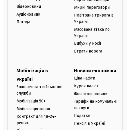
Відеоновини
Мирні переговори
Аудіоновини
Повітряна тривога в
Україні
Погода
Масована атака по
Україні
Вибухи у Росії
Втрати ворога
Мобілізація в
Новини економіки
Ціна нафти
Україні
Курси валют
Звільнення з військової
служби
Фінансові новини
Мобілізація 50+
Тарифи на комунальні
послуги
Мобілізація жінок
Податки
Контракт для 18-24-
річних
Пенсія в Україні