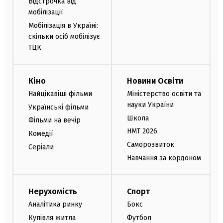
Відстрочка від
мобілізації
Мобілізація в Україні:
скільки осіб мобілізує
ТЦК
Кіно
Новини Освіти
Найцікавіші фільми
Міністерство освіти та
науки України
Українські фільми
Школа
Фільми на вечір
НМТ 2026
Комедії
Саморозвиток
Серіали
Навчання за кордоном
Нерухомість
Спорт
Аналітика ринку
Бокс
Купівля житла
Футбол