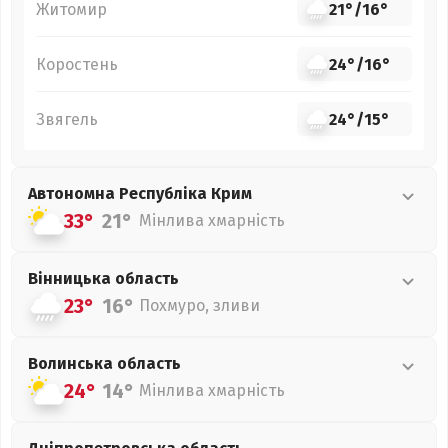
Житомир
21°
/
16°
Коростень
24°
/
16°
Звягель
24°
/
15°
Автономна Республіка Крим
33°
21°
Мінлива хмарність
Вінницька
область
23°
16°
Похмуро, зливи
Волинська
область
24°
14°
Мінлива хмарність