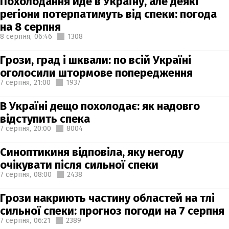
Похолодання йде в Україну, але деякі
регіони потерпатимуть від спеки: погода
на 8 серпня
8 серпня,
06:46
1308
Грози, град і шквали: по всій Україні
оголосили штормове попередження
7 серпня,
21:00
1937
В Україні дещо похолодає: як надовго
відступить спека
7 серпня,
20:00
8004
Синоптикиня відповіла, яку негоду
очікувати після сильної спеки
7 серпня,
08:00
2438
Грози накриють частину областей на тлі
сильної спеки: прогноз погоди на 7 серпня
7 серпня,
06:21
2389