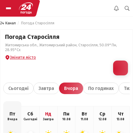
24 Канал
Погода Старосілля
Погода Старосілля
Житомирська обл., Житомирський район, Старосілля, 50.09°Пн,
28.95°Сх
Змінити місто
Сьогодні
Завтра
Вчора
По годинах
Тиж
Пт
Сб
Нд
Пн
Вт
Ср
Чт
Вчора
Сьогодні
Завтра
10.08
11.08
12.08
13.08