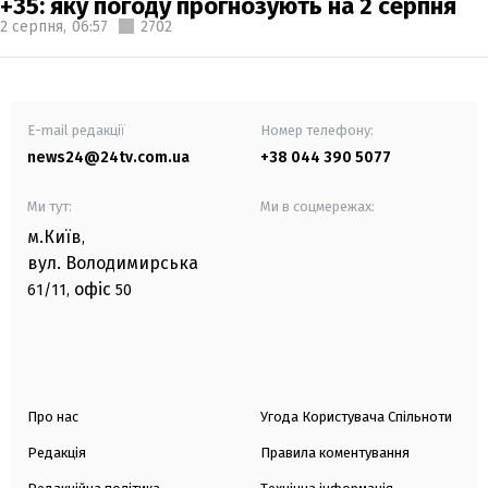
+35: яку погоду прогнозують на 2 серпня
2 серпня,
06:57
2702
E-mail редакції
Номер телефону:
news24@24tv.com.ua
+38 044 390 5077
Ми тут:
Ми в соцмережах:
м.Київ
,
вул. Володимирська
офіс
61/11,
50
Про нас
Угода Користувача Спільноти
Редакція
Правила коментування