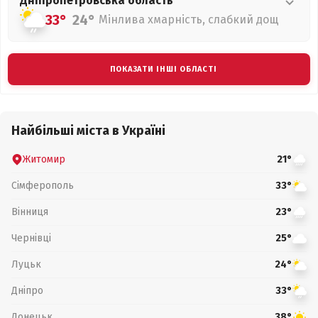
Дніпропетровська
область
33°
24°
Мінлива хмарність, слабкий дощ
ПОКАЗАТИ ІНШІ ОБЛАСТІ
Найбільші міста в Україні
Житомир
21°
Сімферополь
33°
Вінниця
23°
Чернівці
25°
Луцьк
24°
Дніпро
33°
Донецьк
38°