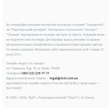
android
apple
smart tv
samsung smart tv
Всі комерційні рекламні матеріали позначені словами "Спецпроєкт"
чи "Партнерський матеріал". Матеріали з позначкою "Експерт",
"Позиція" відображають позицію авторів та героїв. Редакція може
не поділяти їхніх поглядів. Детальніше щодо реклами та правил
цитування можна ознайомитись в правилах користування сайтом.
Усі права захищені.
Матеріали сайту призначені для осіб старше
21
року (21+)
Онлайн-медіа «24 Канал»
пл. Галицька, буд. 15, м. Львів, 79008
Телефон
+380 (32) 229-77-77
Адреса електронної пошти —
legal@24tv.com.ua
Ідентифікатор онлайн-медіа в Реєстрі суб'єктів у сфері медіа —
R40-06057
© 2005—2026,
ПрАТ «Телерадіокомпанія "Люкс"», 24 Канал.