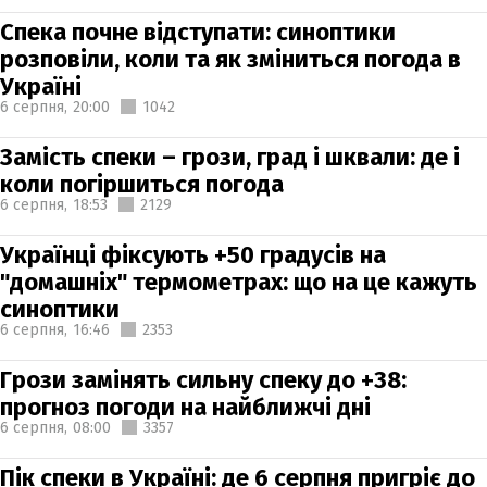
Спека почне відступати: синоптики
розповіли, коли та як зміниться погода в
Україні
6 серпня,
20:00
1042
Замість спеки – грози, град і шквали: де і
коли погіршиться погода
6 серпня,
18:53
2129
Українці фіксують +50 градусів на
"домашніх" термометрах: що на це кажуть
синоптики
6 серпня,
16:46
2353
Грози замінять сильну спеку до +38:
прогноз погоди на найближчі дні
6 серпня,
08:00
3357
Пік спеки в Україні: де 6 серпня пригріє до