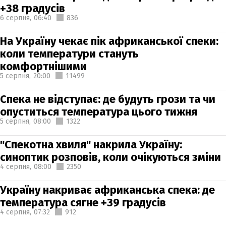
+38 градусів
6 серпня,
06:40
836
На Україну чекає пік африканської спеки:
коли температури стануть
комфортнішими
5 серпня,
20:00
11499
Спека не відступає: де будуть грози та чи
опуститься температура цього тижня
5 серпня,
08:00
1322
"Спекотна хвиля" накрила Україну:
синоптик розповів, коли очікуються зміни
4 серпня,
08:00
2350
Україну накриває африканська спека: де
температура сягне +39 градусів
4 серпня,
07:32
912