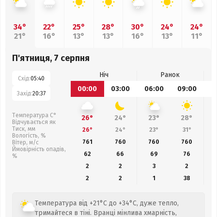
34°
22°
25°
28°
30°
24°
24°
21°
16°
13°
13°
16°
13°
11°
П'ятниця, 7 серпня
Ніч
Ранок
Схід:
05:40
00:00
03:00
06:00
09:00
1
Захід:
20:37
Температура С°
26°
24°
23°
28°
Відчувається як
Тиск, мм
26°
24°
23°
31°
Вологість, %
761
760
760
760
Вітер, м/с
Ймовірність опадів,
62
66
69
76
%
2
2
3
2
2
2
1
38
Температура від +21°C до +34°C, дуже тепло,
тримайтеся в тіні. Вранці мінлива хмарність,