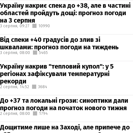
Україну накриє спека до +38, але в частині
областей пройдуть дощі: прогноз погоди
на 3 серпня
3 серпня,
09:27
10990
Від спеки +40 градусів до злив зі
шквалами: прогноз погоди на тиждень
3 серпня,
08:00
5465
Україну накрив "тепловий купол": у 5
регіонах зафіксували температурні
рекорди
2 серпня,
14:52
3684
До +37 та локальні грози: синоптики дали
прогноз погоди на початок нового тижня
2 серпня,
08:00
1794
Дощитиме лише на Заході, але припече до