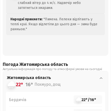
слабкий вітер до 4 м/с. Надвечір небо
затягнеться хмарами.
Народні прикмети:
"Пимена. Лелеки відлітають у
теплі краї. Якщо відлетіли до цього дня — зима буде
ранньою."
Погода Житомирська
область
Актуальна інформація про погоду та атмосферні умови на сьогодні
Житомирська
область
22°
16°
Похмуро, дощ
Бердичів
22°
/
16°