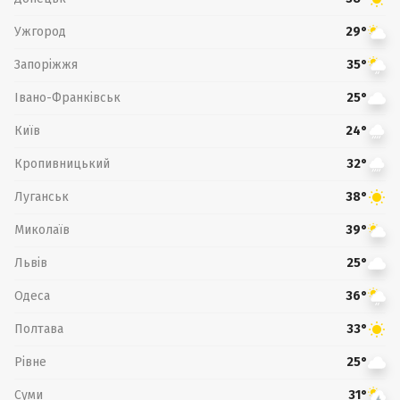
Ужгород
29°
Запоріжжя
35°
Івано-Франківськ
25°
Київ
24°
Кропивницький
32°
Луганськ
38°
Миколаїв
39°
Львів
25°
Одеса
36°
Полтава
33°
Рівне
25°
Суми
31°