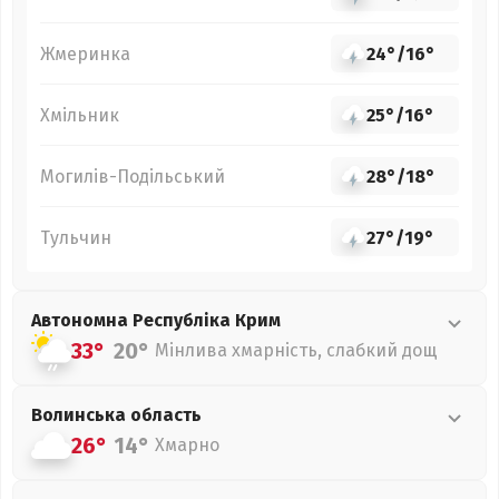
Жмеринка
24°
/
16°
Хмільник
25°
/
16°
Могилів-Подільський
28°
/
18°
Тульчин
27°
/
19°
Автономна Республіка Крим
33°
20°
Мінлива хмарність, слабкий дощ
Волинська
область
26°
14°
Хмарно