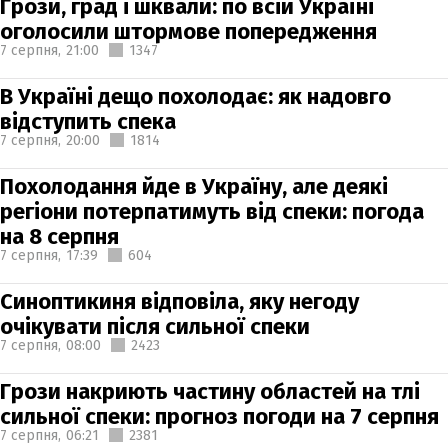
Грози, град і шквали: по всій Україні
оголосили штормове попередження
7 серпня,
21:00
1347
В Україні дещо похолодає: як надовго
відступить спека
7 серпня,
20:00
1814
Похолодання йде в Україну, але деякі
регіони потерпатимуть від спеки: погода
на 8 серпня
7 серпня,
17:39
604
Синоптикиня відповіла, яку негоду
очікувати після сильної спеки
7 серпня,
08:00
2423
Грози накриють частину областей на тлі
сильної спеки: прогноз погоди на 7 серпня
7 серпня,
06:21
2381