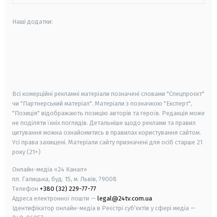
Наші додатки:
android
apple
smart tv
samsung smart tv
Всі комерційні рекламні матеріали позначені словами "Спецпроєкт"
чи "Партнерський матеріал". Матеріали з позначкою "Експерт",
"Позиція" відображають позицію авторів та героїв. Редакція може
не поділяти їхніх поглядів. Детальніше щодо реклами та правил
цитування можна ознайомитись в правилах користування сайтом.
Усі права захищені.
Матеріали сайту призначені для осіб старше
21
року (21+)
Онлайн-медіа «24 Канал»
пл. Галицька, буд. 15, м. Львів, 79008
Телефон
+380 (32) 229-77-77
Адреса електронної пошти —
legal@24tv.com.ua
Ідентифікатор онлайн-медіа в Реєстрі суб'єктів у сфері медіа —