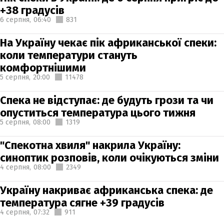
+38 градусів
6 серпня,
06:40
831
На Україну чекає пік африканської спеки:
коли температури стануть
комфортнішими
5 серпня,
20:00
11478
Спека не відступає: де будуть грози та чи
опуститься температура цього тижня
5 серпня,
08:00
1319
"Спекотна хвиля" накрила Україну:
синоптик розповів, коли очікуються зміни
4 серпня,
08:00
2349
Україну накриває африканська спека: де
температура сягне +39 градусів
4 серпня,
07:32
911