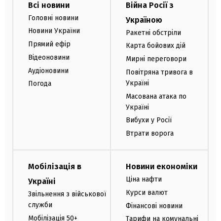
Всі новини
Війна Росії з
Головні новини
Україною
Новини України
Ракетні обстріли
Прямий ефір
Карта бойових дій
Відеоновини
Мирні переговори
Аудіоновини
Повітряна тривога в
Україні
Погода
Масована атака по
Україні
Вибухи у Росії
Втрати ворога
Мобілізація в
Новини економіки
Ціна нафти
Україні
Курси валют
Звільнення з військової
служби
Фінансові новини
Мобілізація 50+
Тарифи на комунальні