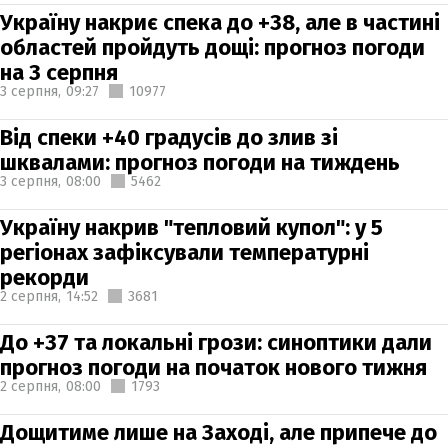
Україну накриє спека до +38, але в частині
областей пройдуть дощі: прогноз погоди
на 3 серпня
3 серпня,
09:27
10977
Від спеки +40 градусів до злив зі
шквалами: прогноз погоди на тиждень
3 серпня,
08:00
5462
Україну накрив "тепловий купол": у 5
регіонах зафіксували температурні
рекорди
2 серпня,
14:52
3681
До +37 та локальні грози: синоптики дали
прогноз погоди на початок нового тижня
2 серпня,
08:00
1793
Дощитиме лише на Заході, але припече до