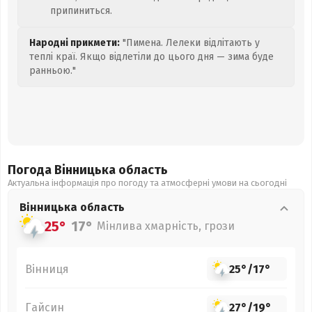
припиниться.
Народні прикмети:
"Пимена. Лелеки відлітають у
теплі краї. Якщо відлетіли до цього дня — зима буде
ранньою."
Погода Вінницька
область
Актуальна інформація про погоду та атмосферні умови на сьогодні
Вінницька
область
25°
17°
Мінлива хмарність, грози
Вінниця
25°
/
17°
Гайсин
27°
/
19°