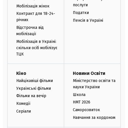
послуги
Мобілізація жінок
Податки
Контракт для 18-24-
річних
Пенсія в Україні
Відстрочка від
мобілізації
Мобілізація в Україні:
скільки осіб мобілізує
ТЦК
Кіно
Новини Освіти
Найцікавіші фільми
Міністерство освіти та
науки України
Українські фільми
Школа
Фільми на вечір
НМТ 2026
Комедії
Саморозвиток
Серіали
Навчання за кордоном