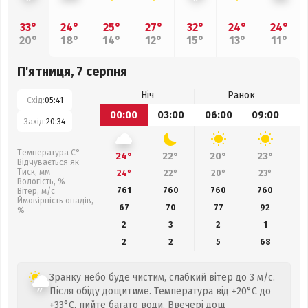
33°
24°
25°
27°
32°
24°
24°
20°
18°
14°
12°
15°
13°
11°
П'ятниця, 7 серпня
Ніч
Ранок
Схід:
05:41
00:00
03:00
06:00
09:00
1
Захід:
20:34
Температура С°
24°
22°
20°
23°
Відчувається як
Тиск, мм
24°
22°
20°
23°
Вологість, %
761
760
760
760
Вітер, м/с
Ймовірність опадів,
67
70
77
92
%
2
3
2
1
2
2
5
68
Зранку небо буде чистим, слабкий вітер до 3 м/с.
Після обіду дощитиме. Температура від +20°C до
+33°C, пийте багато води. Ввечері дощ