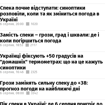
Спека почне відступати: синоптики
розповіли, коли та як зміниться погода в
Україні
6 серпня,
20:00
1020
Замість спеки – грози, град і шквали: де і
коли погіршиться погода
6 серпня,
18:53
2117
Українці фіксують +50 градусів на
"домашніх" термометрах: що на це кажуть
синоптики
6 серпня,
16:46
2325
Грози замінять сильну спеку до +38:
прогноз погоди на найближчі дні
6 серпня,
08:00
3342
Пік спеки в Україні: де 6 серпня пригріє до