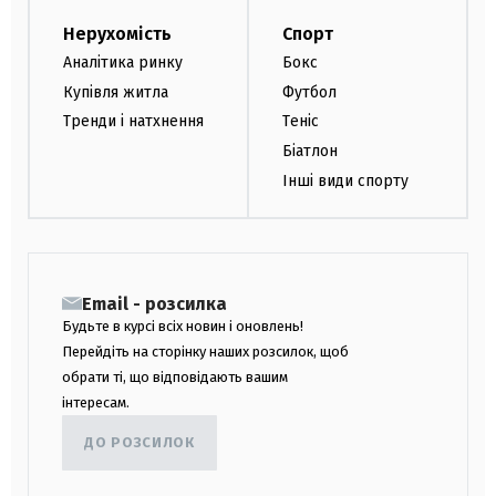
Нерухомість
Спорт
Аналітика ринку
Бокс
Купівля житла
Футбол
Тренди і натхнення
Теніс
Біатлон
Інші види спорту
Email - розсилка
Будьте в курсі всіх новин і оновлень!
Перейдіть на сторінку наших розсилок, щоб
обрати ті, що відповідають вашим
інтересам.
ДО РОЗСИЛОК