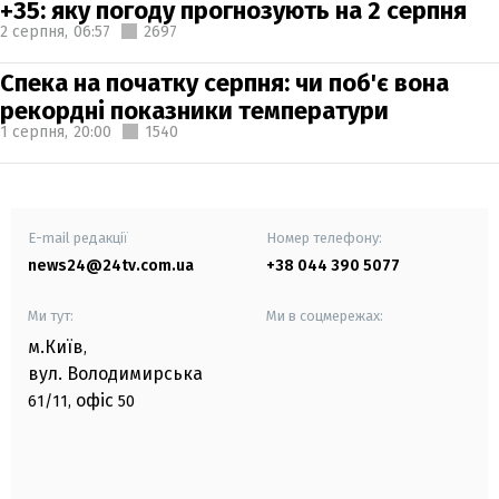
+35: яку погоду прогнозують на 2 серпня
2 серпня,
06:57
2697
Спека на початку серпня: чи поб'є вона
рекордні показники температури
1 серпня,
20:00
1540
E-mail редакції
Номер телефону:
news24@24tv.com.ua
+38 044 390 5077
Ми тут:
Ми в соцмережах:
м.Київ
,
вул. Володимирська
офіс
61/11,
50