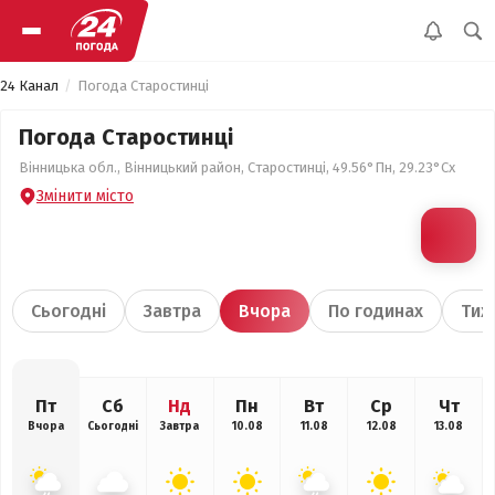
24 Канал
Погода Старостинці
Погода Старостинці
Вінницька обл., Вінницький район, Старостинці, 49.56°Пн, 29.23°Сх
Змінити місто
Сьогодні
Завтра
Вчора
По годинах
Тиж
Пт
Сб
Нд
Пн
Вт
Ср
Чт
Вчора
Сьогодні
Завтра
10.08
11.08
12.08
13.08