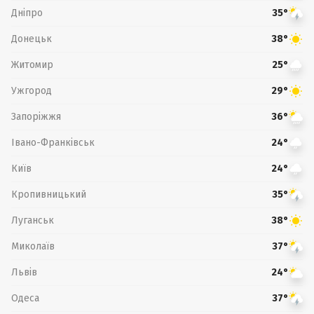
Дніпро
35°
Донецьк
38°
Житомир
25°
Ужгород
29°
Запоріжжя
36°
Івано-Франківськ
24°
Київ
24°
Кропивницький
35°
Луганськ
38°
Миколаїв
37°
Львів
24°
Одеса
37°