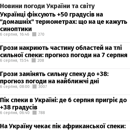
Новини погоди України та світу
Українці фіксують +50 градусів на
"домашніх" термометрах: що на це кажуть
синоптики
6 серпня,
16:46
270
Грози накриють частину областей на тлі
сильної спеки: прогноз погоди на 7 серпня
6 серпня,
15:54
208
Грози замінять сильну спеку до +38:
прогноз погоди на найближчі дні
6 серпня,
08:00
3007
Пік спеки в Україні: де 6 серпня пригріє до
+38 градусів
6 серпня,
06:40
788
На Україну чекає пік африканської спеки: