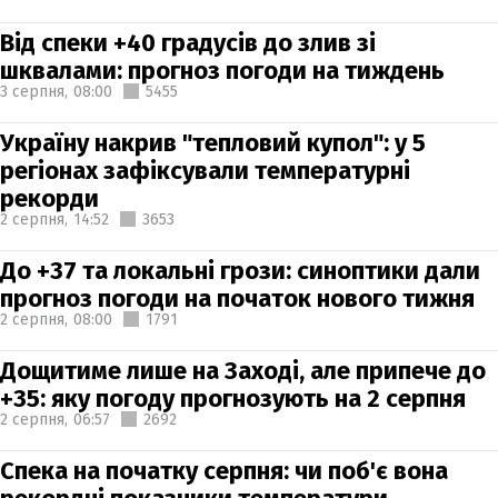
Від спеки +40 градусів до злив зі
шквалами: прогноз погоди на тиждень
3 серпня,
08:00
5455
Україну накрив "тепловий купол": у 5
регіонах зафіксували температурні
рекорди
2 серпня,
14:52
3653
До +37 та локальні грози: синоптики дали
прогноз погоди на початок нового тижня
2 серпня,
08:00
1791
Дощитиме лише на Заході, але припече до
+35: яку погоду прогнозують на 2 серпня
2 серпня,
06:57
2692
Спека на початку серпня: чи поб'є вона