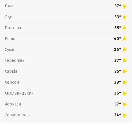
Львів
37°
Одеса
33°
Полтава
35°
Рівне
40°
Суми
36°
Тернопіль
37°
Харків
35°
Херсон
38°
Хмельницький
36°
Черкаси
37°
Севастополь
34°