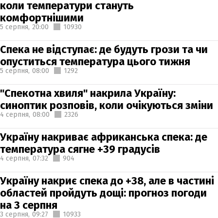
коли температури стануть
комфортнішими
5 серпня,
20:00
10930
Спека не відступає: де будуть грози та чи
опуститься температура цього тижня
5 серпня,
08:00
1292
"Спекотна хвиля" накрила Україну:
синоптик розповів, коли очікуються зміни
4 серпня,
08:00
2326
Україну накриває африканська спека: де
температура сягне +39 градусів
4 серпня,
07:32
904
Україну накриє спека до +38, але в частині
областей пройдуть дощі: прогноз погоди
на 3 серпня
3 серпня,
09:27
10933