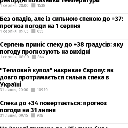
рекордні показники температури
1 серпня,
20:00
1538
Без опадів, але із сильною спекою до +37:
прогноз погоди на 1 серпня
1 серпня,
09:05
655
Серпень приніс спеку до +38 градусів: яку
погоду прогнозують на вихідні
1 серпня,
08:00
844
"Тепловий купол" накриває Європу: як
довго протримається сильна спека в
Україні
31 липня,
20:00
10910
Спека до +34 повертається: прогноз
погоди на 31 липня
31 липня,
09:15
936