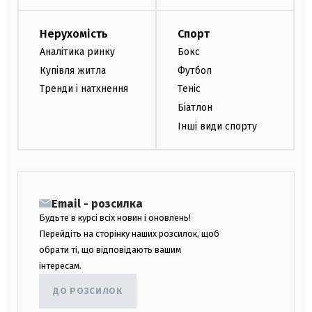
Нерухомість
Спорт
Аналітика ринку
Бокс
Купівля житла
Футбол
Тренди і натхнення
Теніс
Біатлон
Інші види спорту
Email - розсилка
Будьте в курсі всіх новин і оновлень!
Перейдіть на сторінку наших розсилок, щоб
обрати ті, що відповідають вашим
інтересам.
ДО РОЗСИЛОК