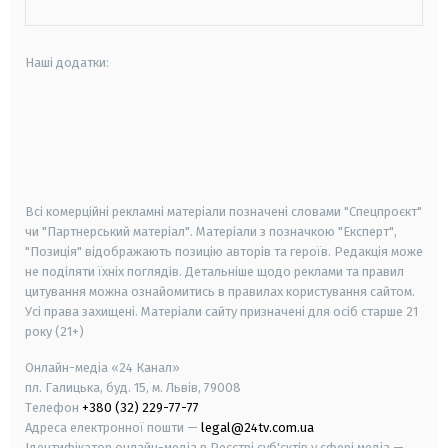
Наші додатки:
android
apple
smart tv
samsung smart tv
Всі комерційні рекламні матеріали позначені словами "Спецпроєкт"
чи "Партнерський матеріал". Матеріали з позначкою "Експерт",
"Позиція" відображають позицію авторів та героїв. Редакція може
не поділяти їхніх поглядів. Детальніше щодо реклами та правил
цитування можна ознайомитись в правилах користування сайтом.
Усі права захищені.
Матеріали сайту призначені для осіб старше
21
року (21+)
Онлайн-медіа «24 Канал»
пл. Галицька, буд. 15, м. Львів, 79008
Телефон
+380 (32) 229-77-77
Адреса електронної пошти —
legal@24tv.com.ua
Ідентифікатор онлайн-медіа в Реєстрі суб'єктів у сфері медіа —