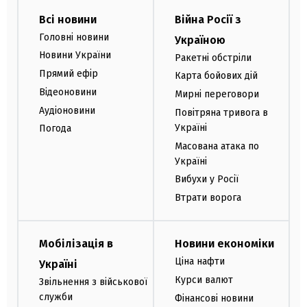
Всі новини
Війна Росії з
Головні новини
Україною
Новини України
Ракетні обстріли
Прямий ефір
Карта бойових дій
Відеоновини
Мирні переговори
Аудіоновини
Повітряна тривога в
Україні
Погода
Масована атака по
Україні
Вибухи у Росії
Втрати ворога
Мобілізація в
Новини економіки
Ціна нафти
Україні
Курси валют
Звільнення з військової
служби
Фінансові новини