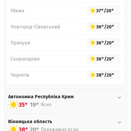
Ніжин
37°
/
20°
Новгород-Сіверський
36°
/
20°
Прилуки
36°
/
20°
Скороходове
36°
/
20°
Чернігів
38°
/
20°
Автономна Республіка Крим
35°
19°
Ясно
Вінницька
область
38°
20°
Переважно ясно