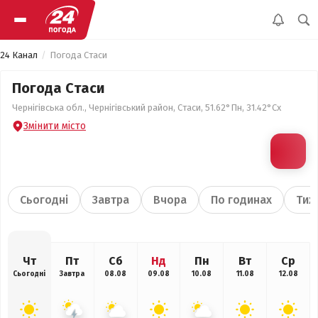
24 Канал
Погода Стаси
Погода Стаси
Чернігівська обл., Чернігівський район, Стаси, 51.62°Пн, 31.42°Сх
Змінити місто
Сьогодні
Завтра
Вчора
По годинах
Тиж
Чт
Пт
Сб
Нд
Пн
Вт
Ср
Сьогодні
Завтра
08.08
09.08
10.08
11.08
12.08