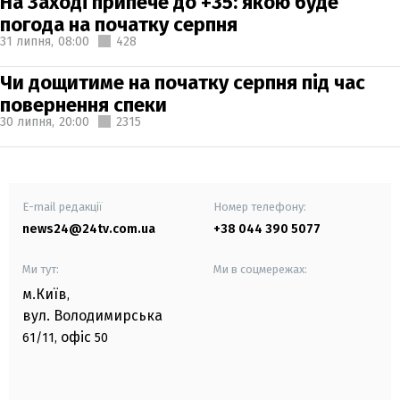
На Заході припече до +35: якою буде
погода на початку серпня
31 липня,
08:00
428
Чи дощитиме на початку серпня під час
повернення спеки
30 липня,
20:00
2315
E-mail редакції
Номер телефону:
news24@24tv.com.ua
+38 044 390 5077
Ми тут:
Ми в соцмережах:
м.Київ
,
вул. Володимирська
офіс
61/11,
50