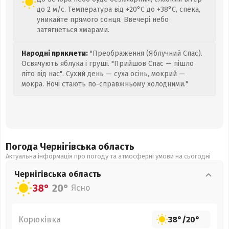
до 2 м/с. Температура від +20°C до +38°C, спека,
уникайте прямого сонця. Ввечері небо
затягнеться хмарами.
Народні прикмети:
"Преображення (Яблучний Спас).
Освячують яблука і груші. "Прийшов Спас — пішло
літо від нас". Сухий день — суха осінь, мокрий —
мокра. Ночі стають по-справжньому холодними."
Погода Чернігівська
область
Актуальна інформація про погоду та атмосферні умови на сьогодні
Чернігівська
область
38°
20°
Ясно
Корюківка
38°
/
20°