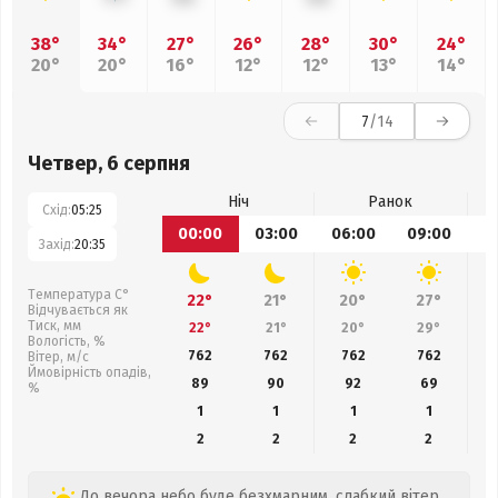
38°
34°
27°
26°
28°
30°
24°
20°
20°
16°
12°
12°
13°
14°
7
/14
Четвер, 6 серпня
Ніч
Ранок
Схід:
05:25
00:00
03:00
06:00
09:00
1
Захід:
20:35
Температура С°
22°
21°
20°
27°
Відчувається як
Тиск, мм
22°
21°
20°
29°
Вологість, %
762
762
762
762
Вітер, м/с
Ймовірність опадів,
89
90
92
69
%
1
1
1
1
2
2
2
2
До вечора небо буде безхмарним, слабкий вітер