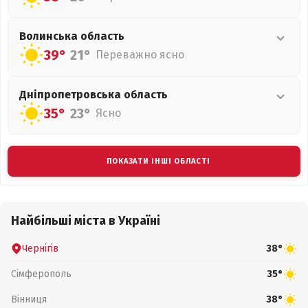
Волинська
область
39°
21°
Переважно ясно
Дніпропетровська
область
35°
23°
Ясно
ПОКАЗАТИ ІНШІ ОБЛАСТІ
Найбільші міста в Україні
Чернігів
38°
Сімферополь
35°
Вінниця
38°