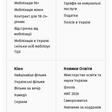
Мобілізація 50+
Тарифи на комунальні
послуги
Мобілізація жінок
Податки
Контракт для 18-24-
річних
Пенсія в Україні
Відстрочка від
мобілізації
Мобілізація в Україні:
скільки осіб мобілізує
ТЦК
Кіно
Новини Освіти
Найцікавіші фільми
Міністерство освіти та
науки України
Українські фільми
Школа
Фільми на вечір
НМТ 2026
Комедії
Саморозвиток
Серіали
Навчання за кордоном