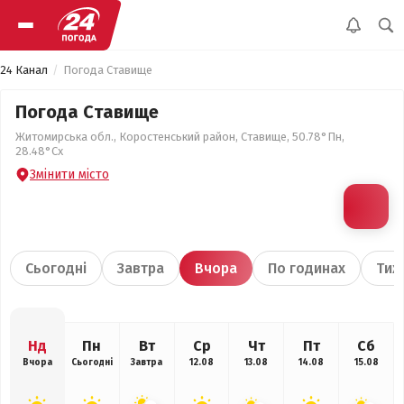
24 Канал
Погода Ставище
Погода Ставище
Житомирська обл., Коростенський район, Ставище, 50.78°Пн,
28.48°Сх
Змінити місто
Сьогодні
Завтра
Вчора
По годинах
Тиж
Нд
Пн
Вт
Ср
Чт
Пт
Сб
Вчора
Сьогодні
Завтра
12.08
13.08
14.08
15.08