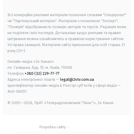
smart tv
samsung smart tv
Всі комерційні рекламні матеріали позначені словами "Спецпроєкт"
чи "Партнерський матеріал". Матеріали з позначкою "Експерт",
"Позиція" відображають позицію авторів та героїв. Редакція може
не поділяти їхніх поглядів. Детальніше щодо реклами та правил
цитування можна ознайомитись в правилах користування сайтом.
Усі права захищені.
Матеріали сайту призначені для осіб старше
21
року (21+)
Онлайн-медіа «24 Канал»
пл. Галицька, буд. 15, м. Львів, 79008
Телефон
+380 (32) 229-77-77
Адреса електронної пошти —
legal@24tv.com.ua
Ідентифікатор онлайн-медіа в Реєстрі суб'єктів у сфері медіа —
R40-06057
© 2005—2026,
ПрАТ «Телерадіокомпанія "Люкс"», 24 Канал.
Розробка сайту
-