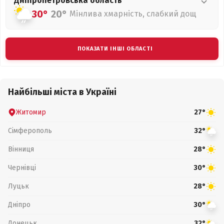
Дніпропетровська
область
30°
20°
Мінлива хмарність, слабкий дощ
ПОКАЗАТИ ІНШІ ОБЛАСТІ
Найбільші міста в Україні
Житомир
27°
Сімферополь
32°
Вінниця
28°
Чернівці
30°
Луцьк
28°
Дніпро
30°
Донецьк
32°