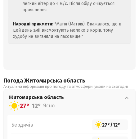
легкий вітер до 4 м/с. Після обіду очікується
прояснення.
Народні прикмети:
"Матія (Матвія). Вважалося, що в
цей день змії висмоктують молоко з корів, тому
худобу не виганяли на пасовище."
Погода Житомирська
область
Актуальна інформація про погоду та атмосферні умови на сьогодні
Житомирська
область
27°
12°
Ясно
Бердичів
27°
/
12°