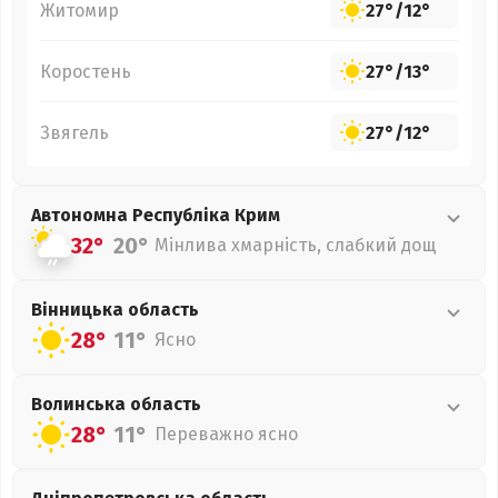
Житомир
27°
/
12°
Коростень
27°
/
13°
Звягель
27°
/
12°
Автономна Республіка Крим
32°
20°
Мінлива хмарність, слабкий дощ
Вінницька
область
28°
11°
Ясно
Волинська
область
28°
11°
Переважно ясно