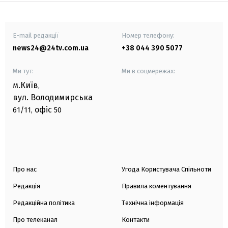
E-mail редакції
Номер телефону:
news24@24tv.com.ua
+38 044 390 5077
Ми тут:
Ми в соцмережах:
м.Київ
,
вул. Володимирська
офіс
61/11,
50
Про нас
Угода Користувача Спільноти
Редакція
Правила коментування
Редакційна політика
Технічна інформація
Про телеканал
Контакти