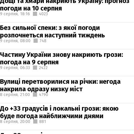
Дощі та хмари накриють Україну: прогноз
погоди на 10 серпня
9 серпня,
18:16
4023
Без сильної спеки: з якої погоди
розпочнеться наступний тиждень
9 серпня,
08:00
748
Частину України знову накриють грози:
погода на 9 серпня
9 серпня,
06:33
2422
Вулиці перетворилися на річки: негода
накрила одразу низку міст
8 серпня,
21:00
4790
До +33 градусів і локальні грози: якою
буде погода найближчими днями
8 серпня,
20:00
881