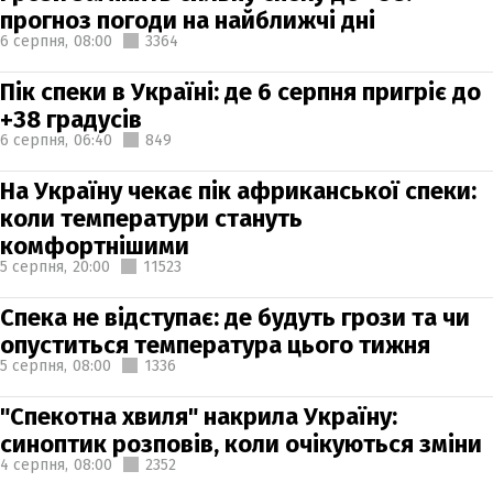
прогноз погоди на найближчі дні
6 серпня,
08:00
3364
Пік спеки в Україні: де 6 серпня пригріє до
+38 градусів
6 серпня,
06:40
849
На Україну чекає пік африканської спеки:
коли температури стануть
комфортнішими
5 серпня,
20:00
11523
Спека не відступає: де будуть грози та чи
опуститься температура цього тижня
5 серпня,
08:00
1336
"Спекотна хвиля" накрила Україну:
синоптик розповів, коли очікуються зміни
4 серпня,
08:00
2352