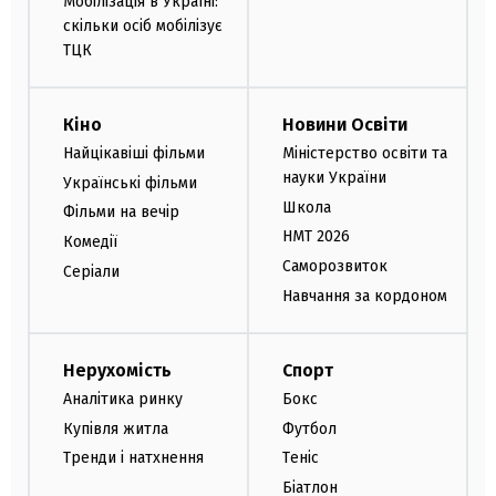
Мобілізація в Україні:
скільки осіб мобілізує
ТЦК
Кіно
Новини Освіти
Найцікавіші фільми
Міністерство освіти та
науки України
Українські фільми
Школа
Фільми на вечір
НМТ 2026
Комедії
Саморозвиток
Серіали
Навчання за кордоном
Нерухомість
Спорт
Аналітика ринку
Бокс
Купівля житла
Футбол
Тренди і натхнення
Теніс
Біатлон