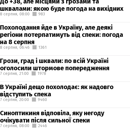
До +38, але місцями з грозами та
шквалами: якою буде погода на вихідних
8 серпня,
08:00
983
Похолодання йде в Україну, але деякі
регіони потерпатимуть від спеки: погода
на 8 серпня
8 серпня,
06:46
1361
Грози, град і шквали: по всій Україні
оголосили штормове попередження
7 серпня,
21:00
1978
В Україні дещо похолодає: як надовго
відступить спека
7 серпня,
20:00
9460
Синоптикиня відповіла, яку негоду
очікувати після сильної спеки
7 серпня,
08:00
2446