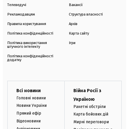
Телеведучі
Вакансії
Рекламодавцям
Структура власності
Правила користування
Архів
Політика конфіденційності
Карта сайту
Політика використання
Ігри
штучного інтелекту
Політика конфіденційності
додатку
Всі новини
Війна Росії з
Головні новини
Україною
Новини України
Ракетні обстріли
Прямий ефір
Карта бойових дій
Відеоновини
Мирні переговори
Аудіоновини