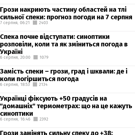
Грози накриють частину областей на тлі
сильної спеки: прогноз погоди на 7 серпня
7 серпня,
06:21
2403
Спека почне відступати: синоптики
розповіли, коли та як зміниться погода в
Україні
6 серпня,
20:00
1079
Замість спеки – грози, град і шквали: де і
коли погіршиться погода
6 серпня,
18:53
2134
Українці фіксують +50 градусів на
"домашніх" термометрах: що на це кажуть
синоптики
6 серпня,
16:46
2392
Грози замінять сильну спеку до +38: