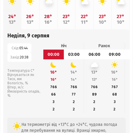
24°
26°
28°
23°
22°
23°
27°
13°
13°
16°
12°
11°
10°
10°
Неділя, 9 серпня
Ніч
Ранок
Схід:
05:44
00:00
03:00
06:00
09:00
1
Захід:
20:38
Температура С°
16°
14°
13°
16°
Відчувається як
Тиск, мм
16°
14°
13°
16°
Вологість, %
766
766
766
767
Вітер, м/с
Ймовірність опадів,
66
77
89
68
%
3
2
2
3
2
2
2
2
На термометрі від +13°C до +24°C, чудова погода
для перебування на вулиці. Вранці хмарно,