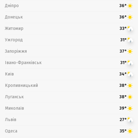
Дніпро
36°
Донецьк
36°
Житомир
33°
Ужгород
31°
Запоріжжя
37°
Івано-Франківськ
31°
Київ
34°
Кропивницький
38°
Луганськ
38°
Миколаїв
39°
Львів
27°
Одеса
35°