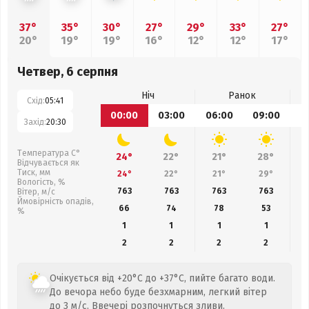
37°
35°
30°
27°
29°
33°
27°
20°
19°
19°
16°
12°
12°
17°
Четвер, 6 серпня
Ніч
Ранок
Схід:
05:41
00:00
03:00
06:00
09:00
1
Захід:
20:30
Температура С°
24°
22°
21°
28°
Відчувається як
Тиск, мм
24°
22°
21°
29°
Вологість, %
763
763
763
763
Вітер, м/с
Ймовірність опадів,
66
74
78
53
%
1
1
1
1
2
2
2
2
Очікується від +20°C до +37°C, пийте багато води.
До вечора небо буде безхмарним, легкий вітер
до 3 м/с. Ввечері розпочнуться зливи.