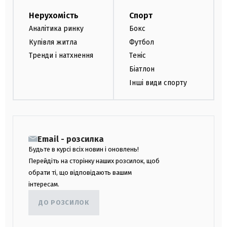
Нерухомість
Спорт
Аналітика ринку
Бокс
Купівля житла
Футбол
Тренди і натхнення
Теніс
Біатлон
Інші види спорту
Email - розсилка
Будьте в курсі всіх новин і оновлень!
Перейдіть на сторінку наших розсилок, щоб
обрати ті, що відповідають вашим
інтересам.
ДО РОЗСИЛОК