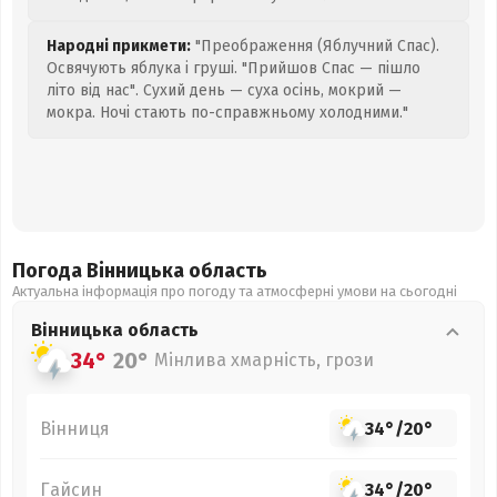
Народні прикмети:
"Преображення (Яблучний Спас).
Освячують яблука і груші. "Прийшов Спас — пішло
літо від нас". Сухий день — суха осінь, мокрий —
мокра. Ночі стають по-справжньому холодними."
Погода Вінницька
область
Актуальна інформація про погоду та атмосферні умови на сьогодні
Вінницька
область
34°
20°
Мінлива хмарність, грози
Вінниця
34°
/
20°
Гайсин
34°
/
20°