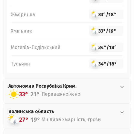
Жмеринка
33°
/
18°
Хмільник
33°
/
19°
Могилів-Подільський
34°
/
18°
Тульчин
34°
/
18°
Автономна Республіка Крим
33°
21°
Переважно ясно
Волинська
область
27°
19°
Мінлива хмарність, грози