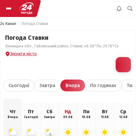
24 Канал
Погода Ставки
Погода Ставки
Вінницька обл., Гайсинський район, Ставки, 48.38°Пн, 29.78°Сх
Змінити місто
Сьогодні
Завтра
Вчора
По годинах
Тиж
Чт
Пт
Сб
Нд
Пн
Вт
Ср
Вчора
Сьогодні
Завтра
09.08
10.08
11.08
12.08