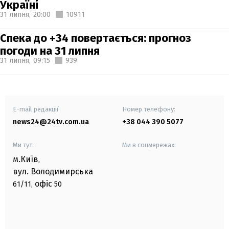
Україні
31 липня,
20:00
10911
Спека до +34 повертається: прогноз
погоди на 31 липня
31 липня,
09:15
939
E-mail редакції
Номер телефону:
news24@24tv.com.ua
+38 044 390 5077
Ми тут:
Ми в соцмережах:
м.Київ
,
вул. Володимирська
офіс
61/11,
50