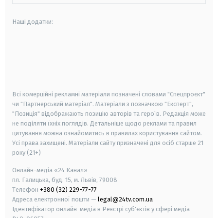
Наші додатки:
android
apple
smart tv
samsung smart tv
Всі комерційні рекламні матеріали позначені словами "Спецпроєкт"
чи "Партнерський матеріал". Матеріали з позначкою "Експерт",
"Позиція" відображають позицію авторів та героїв. Редакція може
не поділяти їхніх поглядів. Детальніше щодо реклами та правил
цитування можна ознайомитись в правилах користування сайтом.
Усі права захищені.
Матеріали сайту призначені для осіб старше
21
року (21+)
Онлайн-медіа «24 Канал»
пл. Галицька, буд. 15, м. Львів, 79008
Телефон
+380 (32) 229-77-77
Адреса електронної пошти —
legal@24tv.com.ua
Ідентифікатор онлайн-медіа в Реєстрі суб'єктів у сфері медіа —