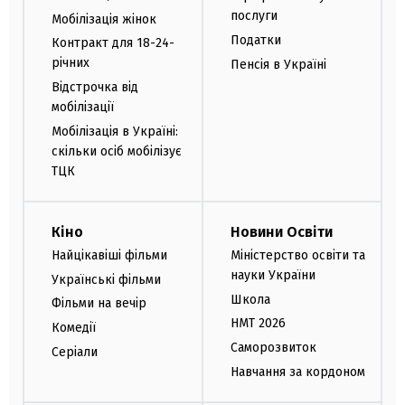
послуги
Мобілізація жінок
Податки
Контракт для 18-24-
річних
Пенсія в Україні
Відстрочка від
мобілізації
Мобілізація в Україні:
скільки осіб мобілізує
ТЦК
Кіно
Новини Освіти
Найцікавіші фільми
Міністерство освіти та
науки України
Українські фільми
Школа
Фільми на вечір
НМТ 2026
Комедії
Саморозвиток
Серіали
Навчання за кордоном