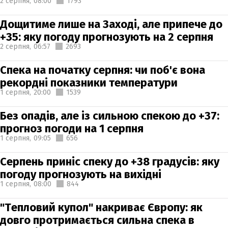
2 серпня,
08:00
1793
Дощитиме лише на Заході, але припече до
+35: яку погоду прогнозують на 2 серпня
2 серпня,
06:57
2693
Спека на початку серпня: чи поб'є вона
рекордні показники температури
1 серпня,
20:00
1539
Без опадів, але із сильною спекою до +37:
прогноз погоди на 1 серпня
1 серпня,
09:05
656
Серпень приніс спеку до +38 градусів: яку
погоду прогнозують на вихідні
1 серпня,
08:00
844
"Тепловий купол" накриває Європу: як
довго протримається сильна спека в