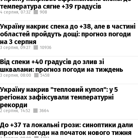
температура сягне +39 градусів
4 серпня,
07:32
908
Україну накриє спека до +38, але в частині
областей пройдуть дощі: прогноз погоди
на 3 серпня
3 серпня,
09:27
10936
Від спеки +40 градусів до злив зі
шквалами: прогноз погоди на тиждень
3 серпня,
08:00
5458
Україну накрив "тепловий купол": у 5
регіонах зафіксували температурні
рекорди
2 серпня,
14:52
3664
До +37 та локальні грози: синоптики дали
прогноз погоди на початок нового тижня