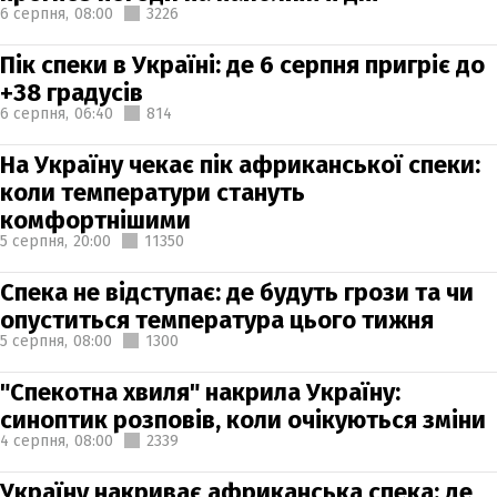
6 серпня,
08:00
3226
Пік спеки в Україні: де 6 серпня пригріє до
+38 градусів
6 серпня,
06:40
814
На Україну чекає пік африканської спеки:
коли температури стануть
комфортнішими
5 серпня,
20:00
11350
Спека не відступає: де будуть грози та чи
опуститься температура цього тижня
5 серпня,
08:00
1300
"Спекотна хвиля" накрила Україну:
синоптик розповів, коли очікуються зміни
4 серпня,
08:00
2339
Україну накриває африканська спека: де