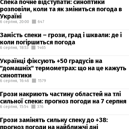
Спека почне відступати: синоптики
розповіли, коли та як зміниться погода в
Україні
6 серпня,
20:00
647
Замість спеки – грози, град і шквали: де і
коли погіршиться погода
6 серпня,
18:53
1465
Українці фіксують +50 градусів на
"домашніх" термометрах: що на це кажуть
синоптики
6 серпня,
16:46
1579
Грози накриють частину областей на тлі
сильної спеки: прогноз погоди на 7 серпня
6 серпня,
15:54
376
Грози замінять сильну спеку до +38:
прогноз погоди на найближчі дні