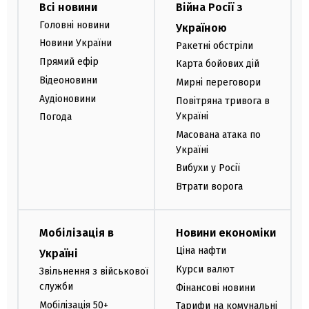
Всі новини
Війна Росії з
Головні новини
Україною
Новини України
Ракетні обстріли
Прямий ефір
Карта бойових дій
Відеоновини
Мирні переговори
Аудіоновини
Повітряна тривога в
Україні
Погода
Масована атака по
Україні
Вибухи у Росії
Втрати ворога
Мобілізація в
Новини економіки
Ціна нафти
Україні
Курси валют
Звільнення з військової
служби
Фінансові новини
Мобілізація 50+
Тарифи на комунальні