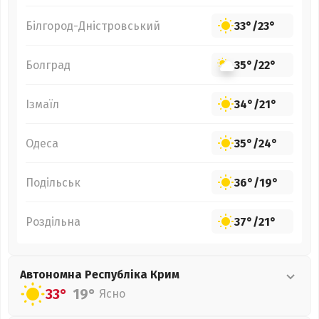
Білгород-Дністровський
33°
/
23°
Болград
35°
/
22°
Ізмаїл
34°
/
21°
Одеса
35°
/
24°
Подільськ
36°
/
19°
Роздільна
37°
/
21°
Автономна Республіка Крим
33°
19°
Ясно