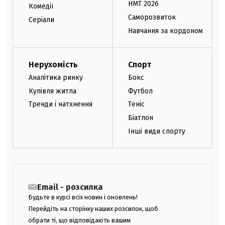
НМТ 2026
Комедії
Саморозвиток
Серіали
Навчання за кордоном
Нерухомість
Спорт
Аналітика ринку
Бокс
Купівля житла
Футбол
Тренди і натхнення
Теніс
Біатлон
Інші види спорту
Email - розсилка
Будьте в курсі всіх новин і оновлень!
Перейдіть на сторінку наших розсилок, щоб
обрати ті, що відповідають вашим