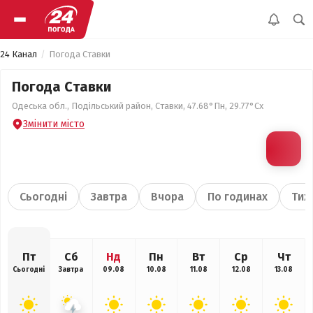
24 Канал
Погода Ставки
Погода Ставки
Одеська обл., Подільський район, Ставки, 47.68°Пн, 29.77°Сх
Змінити місто
Сьогодні
Завтра
Вчора
По годинах
Тиж
Пт
Сб
Нд
Пн
Вт
Ср
Чт
Сьогодні
Завтра
09.08
10.08
11.08
12.08
13.08