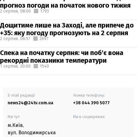
прогноз погоди на початок нового тижня
2 серпня,
08:00
1793
Дощитиме лише на Заході, але припече до
+35: яку погоду прогнозують на 2 серпня
2 серпня,
06:57
2697
Спека на початку серпня: чи поб'є вона
рекордні показники температури
1 серпня,
20:00
1540
E-mail редакції
Номер телефону:
news24@24tv.com.ua
+38 044 390 5077
Ми тут:
Ми в соцмережах:
м.Київ
,
вул. Володимирська