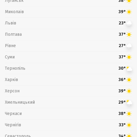
Луганськ
38°
Миколаїв
39°
Львів
23°
Полтава
37°
Рівне
27°
Суми
37°
Тернопіль
30°
Харків
36°
Херсон
39°
Хмельницький
29°
Черкаси
38°
Чернігів
33°
Севастополь
34°