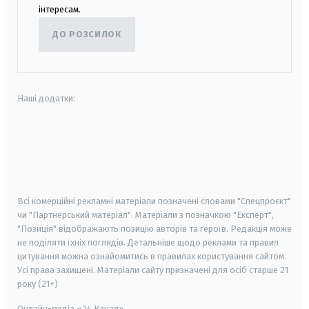
інтересам.
ДО РОЗСИЛОК
Наші додатки:
android
apple
smart tv
samsung smart tv
Всі комерційні рекламні матеріали позначені словами "Спецпроєкт"
чи "Партнерський матеріал". Матеріали з позначкою "Експерт",
"Позиція" відображають позицію авторів та героїв. Редакція може
не поділяти їхніх поглядів. Детальніше щодо реклами та правил
цитування можна ознайомитись в правилах користування сайтом.
Усі права захищені.
Матеріали сайту призначені для осіб старше
21
року (21+)
Онлайн-медіа «24 Канал»