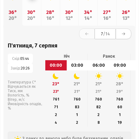
36°
30°
28°
30°
34°
27°
26°
20°
20°
16°
12°
14°
16°
13°
7
/14
П'ятниця, 7 серпня
Ніч
Ранок
Схід:
05:44
00:00
03:00
06:00
09:00
1
Захід:
20:26
Температура С°
23°
21°
21°
28°
Відчувається як
Тиск, мм
23°
21°
21°
29°
Вологість, %
761
760
760
760
Вітер, м/с
Ймовірність опадів,
71
83
82
60
%
2
1
2
1
4
2
8
19
З ранку до вечора небо буде безхмарним, опадів