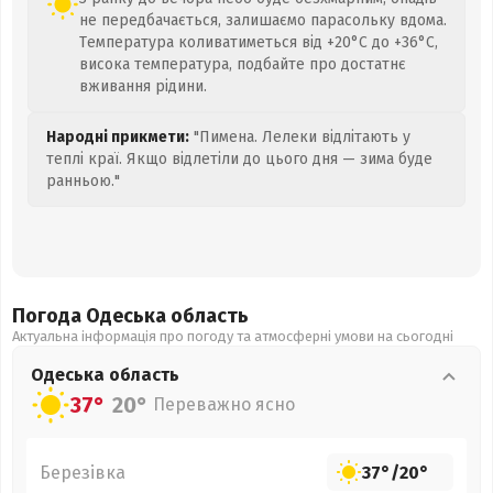
не передбачається, залишаємо парасольку вдома.
Температура коливатиметься від +20°C до +36°C,
висока температура, подбайте про достатнє
вживання рідини.
Народні прикмети:
"Пимена. Лелеки відлітають у
теплі краї. Якщо відлетіли до цього дня — зима буде
ранньою."
Погода Одеська
область
Актуальна інформація про погоду та атмосферні умови на сьогодні
Одеська
область
37°
20°
Переважно ясно
Березівка
37°
/
20°