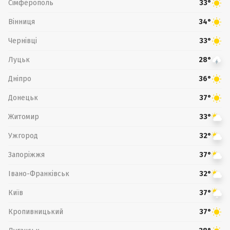
Сімферополь
33°
Вінниця
34°
Чернівці
33°
Луцьк
28°
Дніпро
36°
Донецьк
37°
Житомир
33°
Ужгород
32°
Запоріжжя
37°
Івано-Франківськ
32°
Київ
37°
Кропивницький
37°