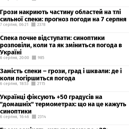
Грози накриють частину областей на тлі
сильної спеки: прогноз погоди на 7 серпня
7 серпня,
06:21
2378
Спека почне відступати: синоптики
розповіли, коли та як зміниться погода в
Україні
6 серпня,
20:00
985
Замість спеки – грози, град і шквали: де і
коли погіршиться погода
6 серпня,
18:53
2115
Українці фіксують +50 градусів на
"домашніх" термометрах: що на це кажуть
синоптики
6 серпня,
16:46
2314