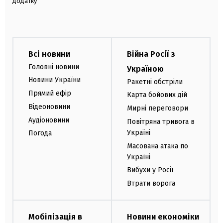
додатку
Всі новини
Війна Росії з
Головні новини
Україною
Новини України
Ракетні обстріли
Прямий ефір
Карта бойових дій
Відеоновини
Мирні переговори
Аудіоновини
Повітряна тривога в
Україні
Погода
Масована атака по
Україні
Вибухи у Росії
Втрати ворога
Мобілізація в
Новини економіки