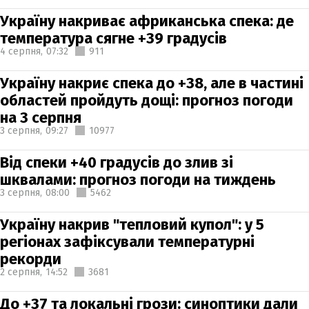
Україну накриває африканська спека: де
температура сягне +39 градусів
4 серпня,
07:32
911
Україну накриє спека до +38, але в частині
областей пройдуть дощі: прогноз погоди
на 3 серпня
3 серпня,
09:27
10977
Від спеки +40 градусів до злив зі
шквалами: прогноз погоди на тиждень
3 серпня,
08:00
5462
Україну накрив "тепловий купол": у 5
регіонах зафіксували температурні
рекорди
2 серпня,
14:52
3681
До +37 та локальні грози: синоптики дали