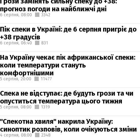
Грози замінять сильну спеку до +38:
прогноз погоди на найближчі дні
6 серпня,
08:00
3342
Пік спеки в Україні: де 6 серпня пригріє до
+38 градусів
6 серпня,
06:40
831
На Україну чекає пік африканської спеки:
коли температури стануть
комфортнішими
5 серпня,
20:00
11477
Спека не відступає: де будуть грози та чи
опуститься температура цього тижня
5 серпня,
08:00
1319
"Спекотна хвиля" накрила Україну:
синоптик розповів, коли очікуються зміни
4 серпня,
08:00
2348