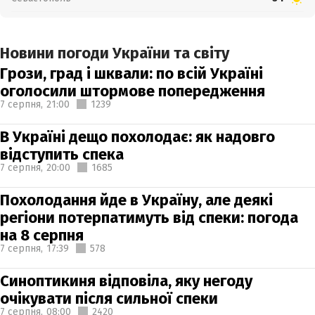
Новини погоди України та світу
Грози, град і шквали: по всій Україні
оголосили штормове попередження
7 серпня,
21:00
1239
В Україні дещо похолодає: як надовго
відступить спека
7 серпня,
20:00
1685
Похолодання йде в Україну, але деякі
регіони потерпатимуть від спеки: погода
на 8 серпня
7 серпня,
17:39
578
Синоптикиня відповіла, яку негоду
очікувати після сильної спеки
7 серпня,
08:00
2420