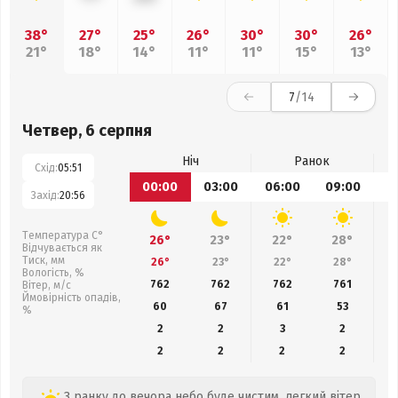
38°
27°
25°
26°
30°
30°
26°
21°
18°
14°
11°
11°
15°
13°
7
/14
Четвер, 6 серпня
Ніч
Ранок
Схід:
05:51
00:00
03:00
06:00
09:00
1
Захід:
20:56
Температура С°
26°
23°
22°
28°
Відчувається як
Тиск, мм
26°
23°
22°
28°
Вологість, %
762
762
762
761
Вітер, м/с
Ймовірність опадів,
60
67
61
53
%
2
2
3
2
2
2
2
2
З ранку до вечора небо буде чистим, легкий вітер