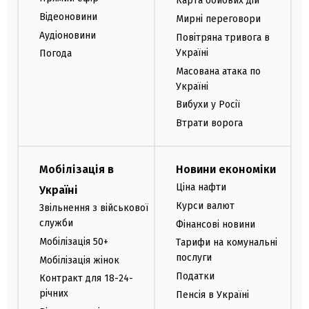
Карта бойових дій
Відеоновини
Мирні переговори
Аудіоновини
Повітряна тривога в
Україні
Погода
Масована атака по
Україні
Вибухи у Росії
Втрати ворога
Мобілізація в
Новини економіки
Ціна нафти
Україні
Курси валют
Звільнення з військової
служби
Фінансові новини
Мобілізація 50+
Тарифи на комунальні
послуги
Мобілізація жінок
Податки
Контракт для 18-24-
річних
Пенсія в Україні