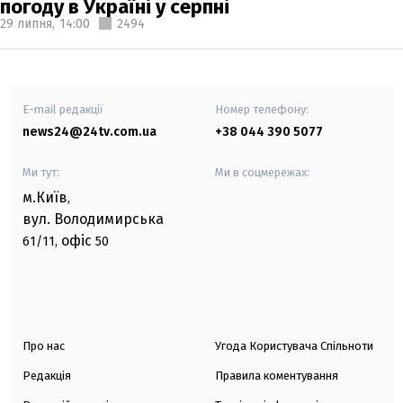
погоду в Україні у серпні
29 липня,
14:00
2494
E-mail редакції
Номер телефону:
news24@24tv.com.ua
+38 044 390 5077
Ми тут:
Ми в соцмережах:
м.Київ
,
вул. Володимирська
офіс
61/11,
50
Про нас
Угода Користувача Спільноти
Редакція
Правила коментування