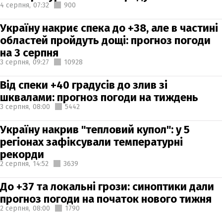
4 серпня,
07:32
900
Україну накриє спека до +38, але в частині
областей пройдуть дощі: прогноз погоди
на 3 серпня
3 серпня,
09:27
10928
Від спеки +40 градусів до злив зі
шквалами: прогноз погоди на тиждень
3 серпня,
08:00
5442
Україну накрив "тепловий купол": у 5
регіонах зафіксували температурні
рекорди
2 серпня,
14:52
3639
До +37 та локальні грози: синоптики дали
прогноз погоди на початок нового тижня
2 серпня,
08:00
1790