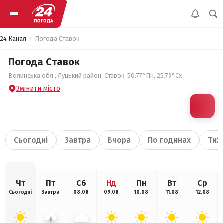
24 Канал
Погода Ставок
Погода Ставок
Волинська обл., Луцький район, Ставок, 50.77°Пн, 25.79°Сх
Змінити місто
Сьогодні
Завтра
Вчора
По годинах
Тиж
Чт
Пт
Сб
Нд
Пн
Вт
Ср
Сьогодні
Завтра
08.08
09.08
10.08
11.08
12.08