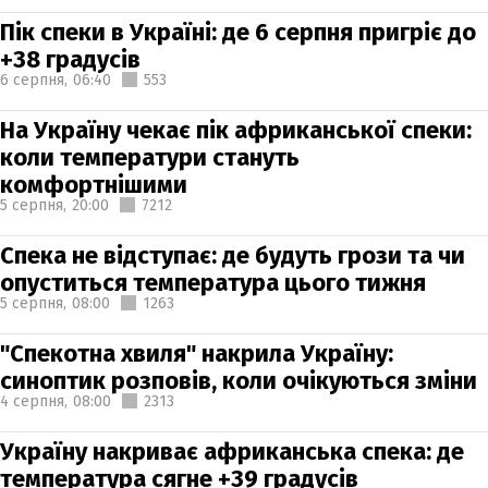
Пік спеки в Україні: де 6 серпня пригріє до
+38 градусів
6 серпня,
06:40
553
На Україну чекає пік африканської спеки:
коли температури стануть
комфортнішими
5 серпня,
20:00
7212
Спека не відступає: де будуть грози та чи
опуститься температура цього тижня
5 серпня,
08:00
1263
"Спекотна хвиля" накрила Україну:
синоптик розповів, коли очікуються зміни
4 серпня,
08:00
2313
Україну накриває африканська спека: де
температура сягне +39 градусів