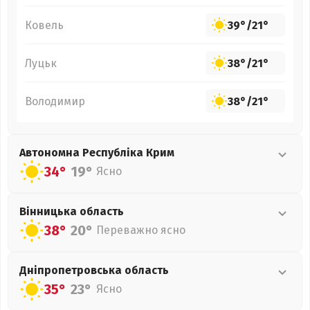
Ковель
39°
/
21°
Луцьк
38°
/
21°
Володимир
38°
/
21°
Автономна Республіка Крим
34°
19°
Ясно
Вінницька
область
38°
20°
Переважно ясно
Дніпропетровська
область
35°
23°
Ясно