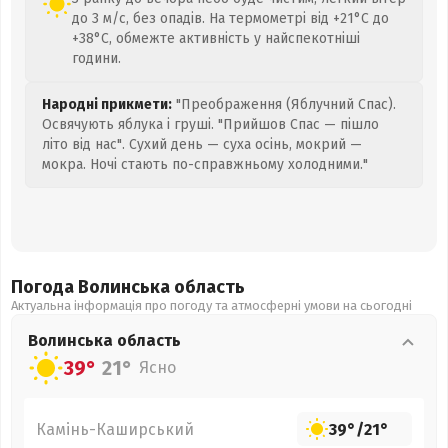
до 3 м/с, без опадів. На термометрі від +21°C до
+38°C, обмежте активність у найспекотніші
години.
Народні прикмети:
"Преображення (Яблучний Спас).
Освячують яблука і груші. "Прийшов Спас — пішло
літо від нас". Сухий день — суха осінь, мокрий —
мокра. Ночі стають по-справжньому холодними."
Погода Волинська
область
Актуальна інформація про погоду та атмосферні умови на сьогодні
Волинська
область
39°
21°
Ясно
Камінь-Каширський
39°
/
21°