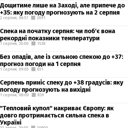
Дощитиме лише на Заході, але припече до
+35: яку погоду прогнозують на 2 серпня
2 серпня,
06:57
2691
Спека на початку серпня: чи поб'є вона
рекордні показники температури
1 серпня,
20:00
1538
Без опадів, але із сильною спекою до +37:
прогноз погоди на 1 серпня
1 серпня,
09:05
651
Серпень приніс спеку до +38 градусів: яку
погоду прогнозують на вихідні
1 серпня,
08:00
839
"Тепловий купол" накриває Європу: як
довго протримається сильна спека в
Україні
31 липня,
20:00
10900