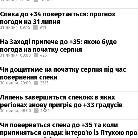
Спека до +34 повертається: прогноз
погоди на 31 липня
31 липня,
09:15
911
На Заході припече до +35: якою буде
погода на початку серпня
31 липня,
08:00
426
Чи дощитиме на початку серпня під час
повернення спеки
30 липня,
20:00
2315
Липень завершиться спекою: в яких
регіонах знову пригріє до +33 градусів
30 липня,
08:00
1884
Чи повернеться спека до +35 та коли
припиняться опади: інтерв'ю із Птухою про