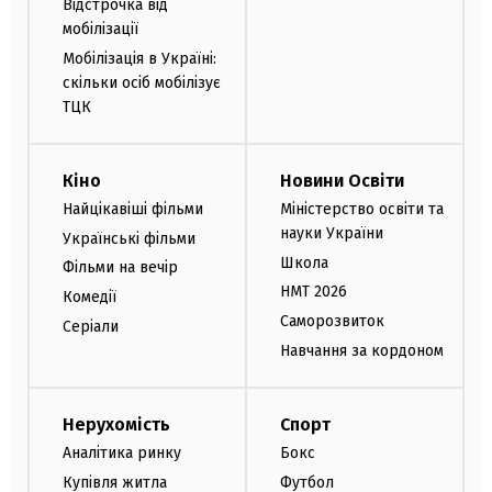
Відстрочка від
мобілізації
Мобілізація в Україні:
скільки осіб мобілізує
ТЦК
Кіно
Новини Освіти
Найцікавіші фільми
Міністерство освіти та
науки України
Українські фільми
Школа
Фільми на вечір
НМТ 2026
Комедії
Саморозвиток
Серіали
Навчання за кордоном
Нерухомість
Спорт
Аналітика ринку
Бокс
Купівля житла
Футбол