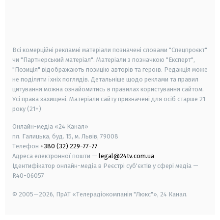
android
apple
smart tv
samsung smart tv
Всі комерційні рекламні матеріали позначені словами "Спецпроєкт"
чи "Партнерський матеріал". Матеріали з позначкою "Експерт",
"Позиція" відображають позицію авторів та героїв. Редакція може
не поділяти їхніх поглядів. Детальніше щодо реклами та правил
цитування можна ознайомитись в правилах користування сайтом.
Усі права захищені.
Матеріали сайту призначені для осіб старше
21
року (21+)
Онлайн-медіа «24 Канал»
пл. Галицька, буд. 15, м. Львів, 79008
Телефон
+380 (32) 229-77-77
Адреса електронної пошти —
legal@24tv.com.ua
Ідентифікатор онлайн-медіа в Реєстрі суб'єктів у сфері медіа —
R40-06057
© 2005—2026,
ПрАТ «Телерадіокомпанія "Люкс"», 24 Канал.