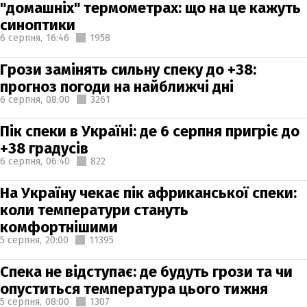
"домашніх" термометрах: що на це кажуть
синоптики
6 серпня,
16:46
1958
Грози замінять сильну спеку до +38:
прогноз погоди на найближчі дні
6 серпня,
08:00
3261
Пік спеки в Україні: де 6 серпня пригріє до
+38 градусів
6 серпня,
06:40
822
На Україну чекає пік африканської спеки:
коли температури стануть
комфортнішими
5 серпня,
20:00
11395
Спека не відступає: де будуть грози та чи
опуститься температура цього тижня
5 серпня,
08:00
1307