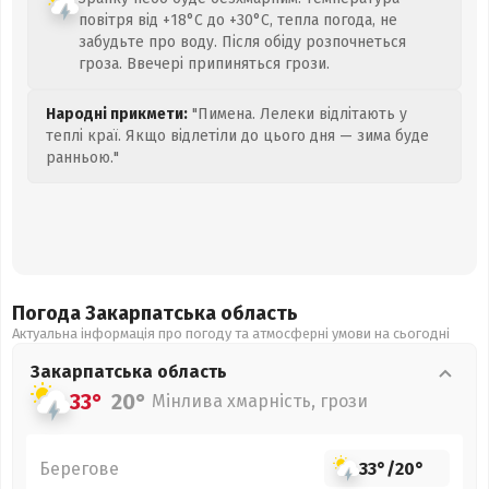
повітря від +18°C до +30°C, тепла погода, не
забудьте про воду. Після обіду розпочнеться
гроза. Ввечері припиняться грози.
Народні прикмети:
"Пимена. Лелеки відлітають у
теплі краї. Якщо відлетіли до цього дня — зима буде
ранньою."
Погода Закарпатська
область
Актуальна інформація про погоду та атмосферні умови на сьогодні
Закарпатська
область
33°
20°
Мінлива хмарність, грози
Берегове
33°
/
20°