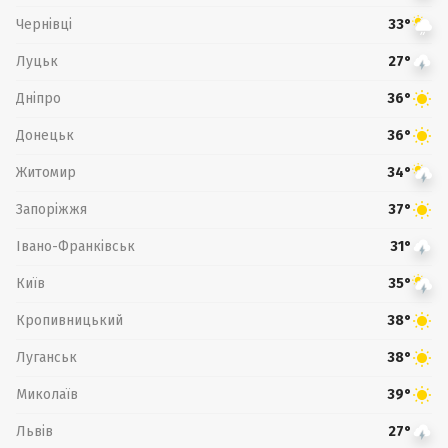
Чернівці
33°
Луцьк
27°
Дніпро
36°
Донецьк
36°
Житомир
34°
Запоріжжя
37°
Івано-Франківськ
31°
Київ
35°
Кропивницький
38°
Луганськ
38°
Миколаїв
39°
Львів
27°