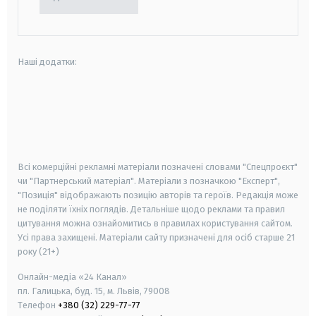
Наші додатки:
android
apple
smart tv
samsung smart tv
Всі комерційні рекламні матеріали позначені словами "Спецпроєкт"
чи "Партнерський матеріал". Матеріали з позначкою "Експерт",
"Позиція" відображають позицію авторів та героїв. Редакція може
не поділяти їхніх поглядів. Детальніше щодо реклами та правил
цитування можна ознайомитись в правилах користування сайтом.
Усі права захищені.
Матеріали сайту призначені для осіб старше
21
року (21+)
Онлайн-медіа «24 Канал»
пл. Галицька, буд. 15, м. Львів, 79008
Телефон
+380 (32) 229-77-77