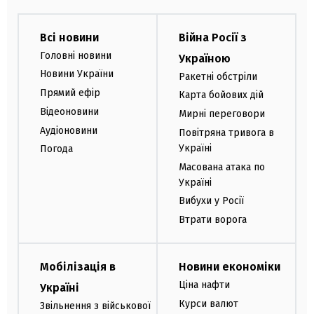
Всі новини
Війна Росії з
Головні новини
Україною
Новини України
Ракетні обстріли
Прямий ефір
Карта бойових дій
Відеоновини
Мирні переговори
Аудіоновини
Повітряна тривога в
Україні
Погода
Масована атака по
Україні
Вибухи у Росії
Втрати ворога
Мобілізація в
Новини економіки
Ціна нафти
Україні
Курси валют
Звільнення з військової