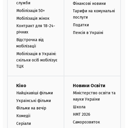
служби
Фінансові новини
Мобілізація 50+
Тарифи на комунальні
послуги
Мобілізація жінок
Податки
Контракт для 18-24-
річних
Пенсія в Україні
Відстрочка від
мобілізації
Мобілізація в Україні:
скільки осіб мобілізує
ТЦК
Кіно
Новини Освіти
Найцікавіші фільми
Міністерство освіти та
науки України
Українські фільми
Школа
Фільми на вечір
НМТ 2026
Комедії
Саморозвиток
Серіали