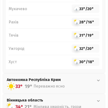
Мукачево
33°
/
20°
Рахів
28°
/
16°
Тячів
31°
/
19°
Ужгород
32°
/
20°
Хуст
30°
/
18°
Автономна Республіка Крим
33°
19°
Переважно ясно
Вінницька
область
34°
21°
Мінлива хмарність, грози