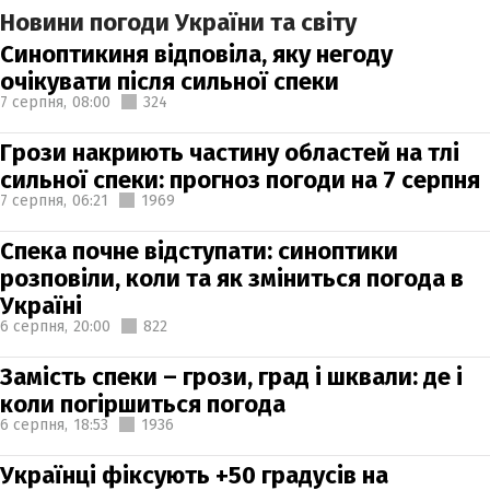
Новини погоди України та світу
Синоптикиня відповіла, яку негоду
очікувати після сильної спеки
7 серпня,
08:00
324
Грози накриють частину областей на тлі
сильної спеки: прогноз погоди на 7 серпня
7 серпня,
06:21
1969
Спека почне відступати: синоптики
розповіли, коли та як зміниться погода в
Україні
6 серпня,
20:00
822
Замість спеки – грози, град і шквали: де і
коли погіршиться погода
6 серпня,
18:53
1936
Українці фіксують +50 градусів на