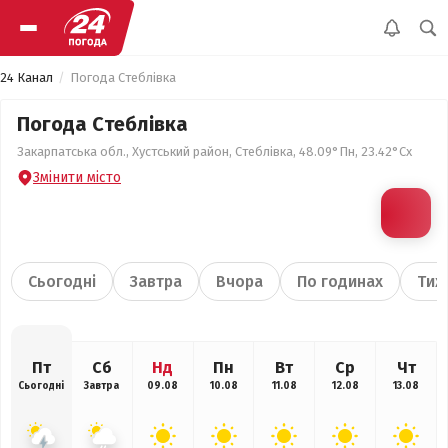
24 Канал
Погода Стеблівка
Погода Стеблівка
Закарпатська обл., Хустський район, Стеблівка, 48.09°Пн, 23.42°Сх
Змінити місто
Сьогодні
Завтра
Вчора
По годинах
Тиж
Пт
Сб
Нд
Пн
Вт
Ср
Чт
Сьогодні
Завтра
09.08
10.08
11.08
12.08
13.08