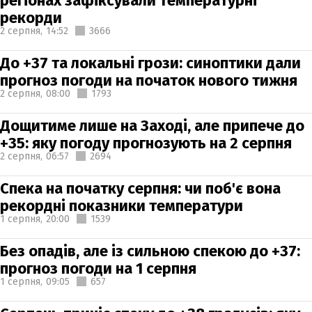
регіонах зафіксували температурні
рекорди
2 серпня,
14:52
3666
До +37 та локальні грози: синоптики дали
прогноз погоди на початок нового тижня
2 серпня,
08:00
1793
Дощитиме лише на Заході, але припече до
+35: яку погоду прогнозують на 2 серпня
2 серпня,
06:57
2694
Спека на початку серпня: чи поб'є вона
рекордні показники температури
1 серпня,
20:00
1539
Без опадів, але із сильною спекою до +37:
прогноз погоди на 1 серпня
1 серпня,
09:05
657