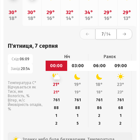
30°
30°
29°
32°
34°
29°
29°
18°
18°
16°
14°
16°
16°
13°
7
/14
П'ятниця, 7 серпня
Ніч
Ранок
Схід:
06:09
00:00
03:00
06:00
09:00
1
Захід:
20:54
Температура С°
21°
19°
18°
23°
Відчувається як
Тиск, мм
21°
19°
18°
23°
Вологість, %
761
761
761
761
Вітер, м/с
Ймовірність опадів,
88
88
86
68
%
1
1
2
1
2
5
3
2
Зранку небо буде безхмарним. Температура