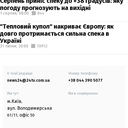
Серпень приніс спеку до +38 градусів: яку
погоду прогнозують на вихідні
1 серпня,
08:00
844
"Тепловий купол" накриває Європу: як
довго протримається сильна спека в
Україні
31 липня,
20:00
10912
E-mail редакції
Номер телефону:
news24@24tv.com.ua
+38 044 390 5077
Ми тут:
Ми в соцмережах:
м.Київ
,
вул. Володимирська
офіс
61/11,
50