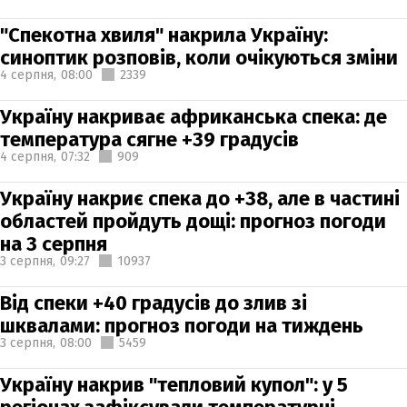
"Спекотна хвиля" накрила Україну:
синоптик розповів, коли очікуються зміни
4 серпня,
08:00
2339
Україну накриває африканська спека: де
температура сягне +39 градусів
4 серпня,
07:32
909
Україну накриє спека до +38, але в частині
областей пройдуть дощі: прогноз погоди
на 3 серпня
3 серпня,
09:27
10937
Від спеки +40 градусів до злив зі
шквалами: прогноз погоди на тиждень
3 серпня,
08:00
5459
Україну накрив "тепловий купол": у 5