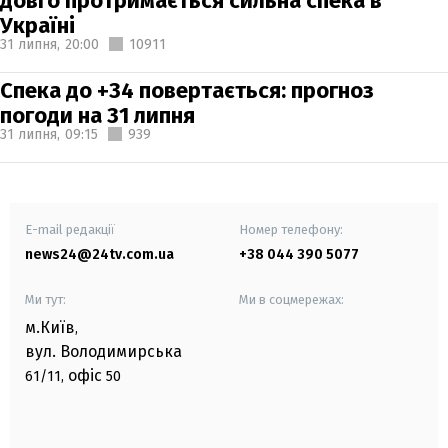
довго протримається сильна спека в
Україні
31 липня,
20:00
10911
Спека до +34 повертається: прогноз
погоди на 31 липня
31 липня,
09:15
939
E-mail редакції
Номер телефону:
news24@24tv.com.ua
+38 044 390 5077
Ми тут:
Ми в соцмережах:
м.Київ
,
вул. Володимирська
офіс
61/11,
50