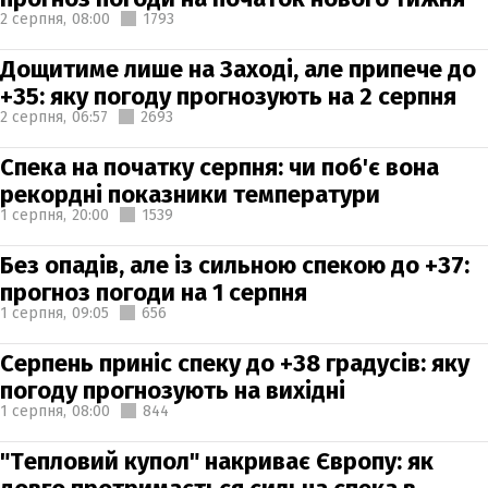
2 серпня,
08:00
1793
Дощитиме лише на Заході, але припече до
+35: яку погоду прогнозують на 2 серпня
2 серпня,
06:57
2693
Спека на початку серпня: чи поб'є вона
рекордні показники температури
1 серпня,
20:00
1539
Без опадів, але із сильною спекою до +37:
прогноз погоди на 1 серпня
1 серпня,
09:05
656
Серпень приніс спеку до +38 градусів: яку
погоду прогнозують на вихідні
1 серпня,
08:00
844
"Тепловий купол" накриває Європу: як