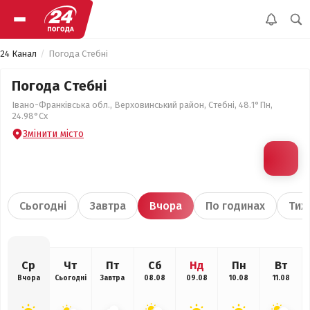
24 Канал
Погода Стебні
Погода Стебні
Івано-Франківська обл., Верховинський район, Стебні, 48.1°Пн,
24.98°Сх
Змінити місто
Сьогодні
Завтра
Вчора
По годинах
Тиж
Ср
Чт
Пт
Сб
Нд
Пн
Вт
Вчора
Сьогодні
Завтра
08.08
09.08
10.08
11.08