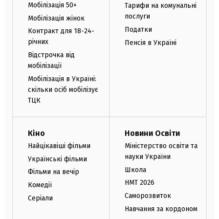
Мобілізація 50+
Тарифи на комунальні
послуги
Мобілізація жінок
Податки
Контракт для 18-24-
річних
Пенсія в Україні
Відстрочка від
мобілізації
Мобілізація в Україні:
скільки осіб мобілізує
ТЦК
Кіно
Новини Освіти
Найцікавіші фільми
Міністерство освіти та
науки України
Українські фільми
Школа
Фільми на вечір
НМТ 2026
Комедії
Саморозвиток
Серіали
Навчання за кордоном