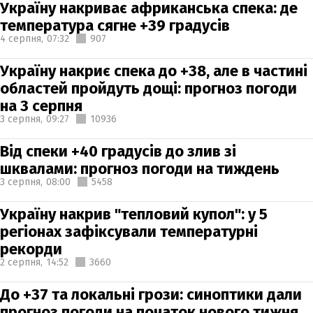
Україну накриває африканська спека: де
температура сягне +39 градусів
4 серпня,
07:32
907
Україну накриє спека до +38, але в частині
областей пройдуть дощі: прогноз погоди
на 3 серпня
3 серпня,
09:27
10936
Від спеки +40 градусів до злив зі
шквалами: прогноз погоди на тиждень
3 серпня,
08:00
5458
Україну накрив "тепловий купол": у 5
регіонах зафіксували температурні
рекорди
2 серпня,
14:52
3660
До +37 та локальні грози: синоптики дали
прогноз погоди на початок нового тижня