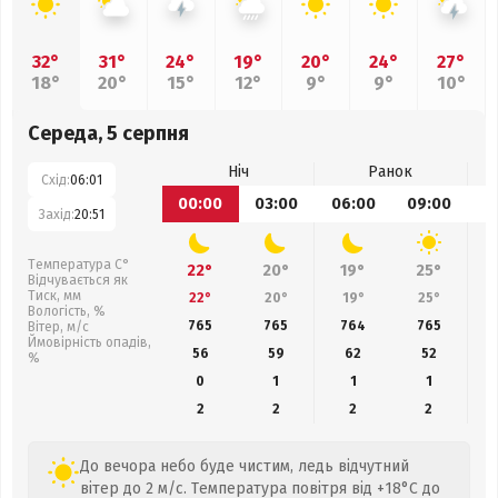
32°
31°
24°
19°
20°
24°
27°
18°
20°
15°
12°
9°
9°
10°
Середа, 5 серпня
Ніч
Ранок
Схід:
06:01
00:00
03:00
06:00
09:00
1
Захід:
20:51
Температура С°
22°
20°
19°
25°
Відчувається як
Тиск, мм
22°
20°
19°
25°
Вологість, %
765
765
764
765
Вітер, м/с
Ймовірність опадів,
56
59
62
52
%
0
1
1
1
2
2
2
2
До вечора небо буде чистим, ледь відчутний
вітер до 2 м/с. Температура повітря від +18°C до