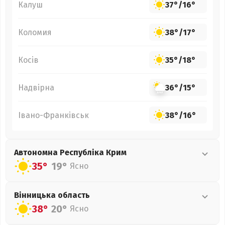
Калуш
37°
/
16°
Коломия
38°
/
17°
Косів
35°
/
18°
Надвірна
36°
/
15°
Івано-Франківськ
38°
/
16°
Автономна Республіка Крим
35°
19°
Ясно
Вінницька
область
38°
20°
Ясно