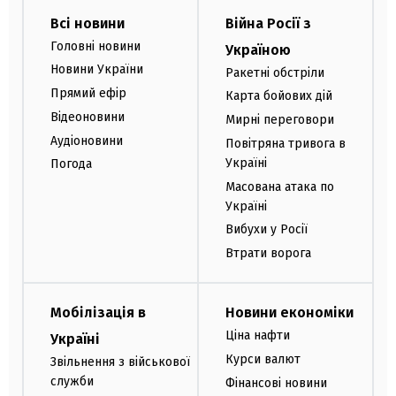
Всі новини
Війна Росії з
Головні новини
Україною
Новини України
Ракетні обстріли
Прямий ефір
Карта бойових дій
Відеоновини
Мирні переговори
Аудіоновини
Повітряна тривога в
Україні
Погода
Масована атака по
Україні
Вибухи у Росії
Втрати ворога
Мобілізація в
Новини економіки
Ціна нафти
Україні
Курси валют
Звільнення з військової
служби
Фінансові новини