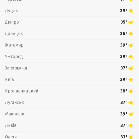
Луцьк
39°
Дніпро
35°
Донецьк
36°
Житомир
39°
Ужгород
39°
Запоріжжя
37°
Київ
39°
Кропивницький
38°
Луганськ
37°
Миколаїв
39°
Львів
37°
Одеса
33°