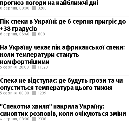
прогноз погоди на найближчі дні
6 серпня,
08:00
3200
Пік спеки в Україні: де 6 серпня пригріє до
+38 градусів
6 серпня,
06:40
808
На Україну чекає пік африканської спеки:
коли температури стануть
комфортнішими
5 серпня,
20:00
11320
Спека не відступає: де будуть грози та чи
опуститься температура цього тижня
5 серпня,
08:00
1299
"Спекотна хвиля" накрила Україну:
синоптик розповів, коли очікуються зміни
4 серпня,
08:00
2338