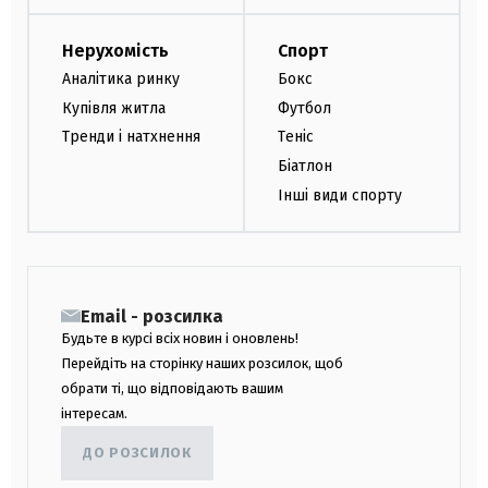
Нерухомість
Спорт
Аналітика ринку
Бокс
Купівля житла
Футбол
Тренди і натхнення
Теніс
Біатлон
Інші види спорту
Email - розсилка
Будьте в курсі всіх новин і оновлень!
Перейдіть на сторінку наших розсилок, щоб
обрати ті, що відповідають вашим
інтересам.
ДО РОЗСИЛОК