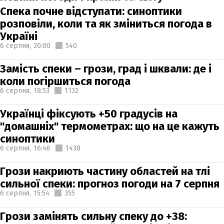
Спека почне відступати: синоптики
розповіли, коли та як зміниться погода в
Україні
6 серпня,
20:00
540
Замість спеки – грози, град і шквали: де і
коли погіршиться погода
6 серпня,
18:53
1132
Українці фіксують +50 градусів на
"домашніх" термометрах: що на це кажуть
синоптики
6 серпня,
16:46
1438
Грози накриють частину областей на тлі
сильної спеки: прогноз погоди на 7 серпня
6 серпня,
15:54
355
Грози замінять сильну спеку до +38: