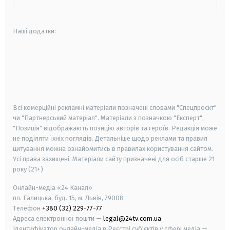
Наші додатки:
android
apple
smart tv
samsung smart tv
Всі комерційні рекламні матеріали позначені словами "Спецпроєкт"
чи "Партнерський матеріал". Матеріали з позначкою "Експерт",
"Позиція" відображають позицію авторів та героїв. Редакція може
не поділяти їхніх поглядів. Детальніше щодо реклами та правил
цитування можна ознайомитись в правилах користування сайтом.
Усі права захищені.
Матеріали сайту призначені для осіб старше
21
року (21+)
Онлайн-медіа «24 Канал»
пл. Галицька, буд. 15, м. Львів, 79008
Телефон
+380 (32) 229-77-77
Адреса електронної пошти —
legal@24tv.com.ua
Ідентифікатор онлайн-медіа в Реєстрі суб'єктів у сфері медіа —