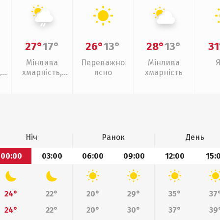
27°
17°
26°
13°
28°
13°
31
Мінлива
Переважно
Мінлива
,
хмарність,
ясно
хмарність
слабкий дощ
Ніч
Ранок
День
00:00
03:00
06:00
09:00
12:00
15:
24°
22°
20°
29°
35°
37
24°
22°
20°
30°
37°
39