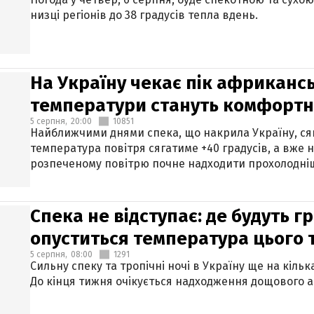
низці регіонів до 38 градусів тепла вдень.
На Україну чекає пік африкансь
температури стануть комфорт
5 серпня,
20:00
10851
Найближчими днями спека, що накрила Україну, сяг
температура повітря сягатиме +40 градусів, а вже 
розпеченому повітрю почне надходити прохолодніш
Спека не відступає: де будуть г
опуститься температура цього
5 серпня,
08:00
1291
Сильну спеку та тропічні ночі в Україну ще на кіль
До кінця тижня очікується надходження дощового 