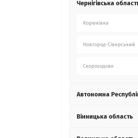
Чернігівська
област
Корюківка
Новгород-Сіверський
Скороходове
Автономна Республі
Вінницька
область