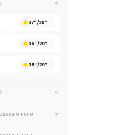
о
37°
/
20°
36°
/
20°
38°
/
20°
о
еважно ясно