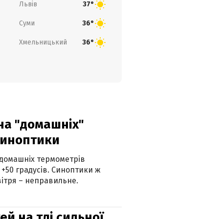
Львів
37°
Суми
36°
Хмельницький
36°
 на "домашніх"
синоптики
 домашніх термометрів
 +50 градусів. Синоптики ж
ітря – неправильне.
й на тлі сильної