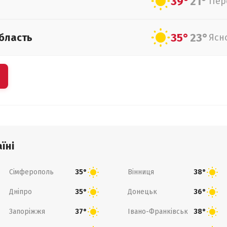
39°
21°
Пер
35°
23°
бласть
Ясн
їні
Сімферополь
Вінниця
35°
38°
Дніпро
Донецьк
35°
36°
Запоріжжя
Івано-Франківськ
37°
38°