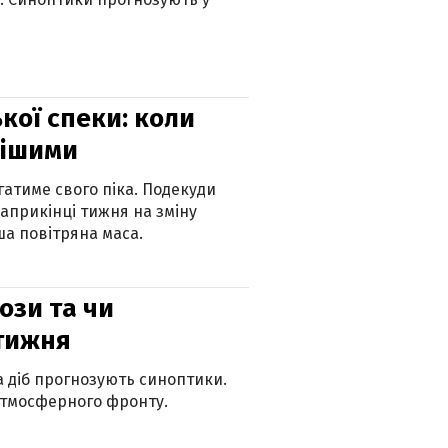
кої спеки: коли
нішими
атиме свого піка. Подекуди
наприкінці тижня на зміну
а повітряна маса.
рози та чи
 тижня
ка діб прогнозують синоптики.
атмосферного фронту.