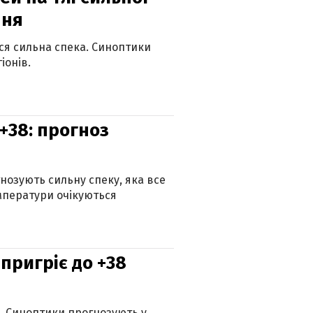
пня
ься сильна спека. Синоптики
іонів.
+38: прогноз
гнозують сильну спеку, яка все
мператури очікуються
 пригріє до +38
ю. Синоптики прогнозують у