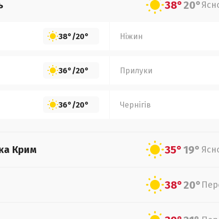
38°
20°
ь
Ясн
38°
/
20°
Ніжин
36°
/
20°
Прилуки
36°
/
20°
Чернігів
35°
19°
ка Крим
Ясн
38°
20°
Пер