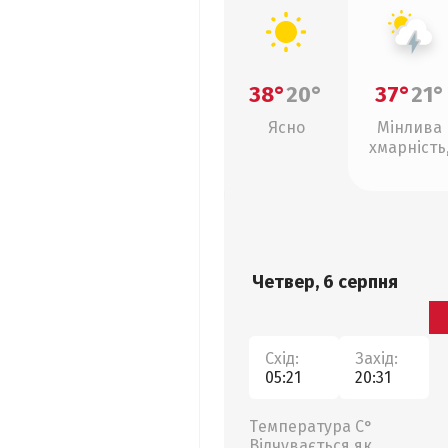
38°
20°
37°
21°
Ясно
Мінлива
хмарність
грози
Четвер, 6 серпня
Схід:
Захід:
05:21
20:31
Температура С°
Відчувається як