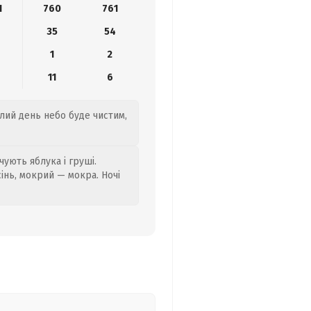
1
760
761
35
54
1
2
11
6
ілий день небо буде чистим,
ують яблука і груші.
сінь, мокрий — мокра. Ночі