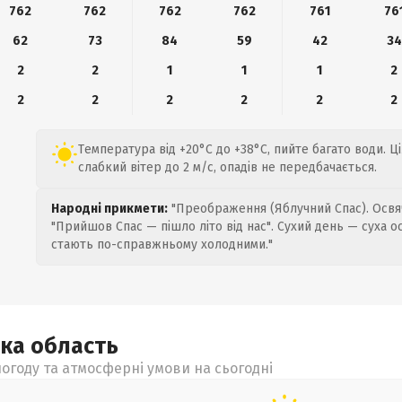
762
762
762
762
761
76
62
73
84
59
42
34
2
2
1
1
1
2
2
2
2
2
2
2
Температура від +20°C до +38°C, пийте багато води. Ц
слабкий вітер до 2 м/с, опадів не передбачається.
Народні прикмети:
"Преображення (Яблучний Спас). Освяч
"Прийшов Спас — пішло літо від нас". Сухий день — суха о
стають по-справжньому холодними."
ька
область
огоду та атмосферні умови на сьогодні