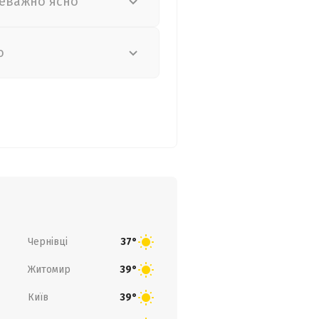
еважно ясно
о
Чернівці
37°
Житомир
39°
Київ
39°