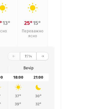
°
13°
25°
15°
Ясно
Переважно
ясно
7
/14
Вечір
00
18:00
21:00
°
37°
30°
°
39°
32°