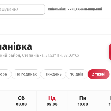
Київ
Львів
Вінниця
Хмельницький
панівка
кий район, Степанівка, 51.52°Пн, 32.03°Сх
ора
По годинах
Тиждень
10 днів
2 тижні
Сб
Нд
Пн
08.08
09.08
10.08
1