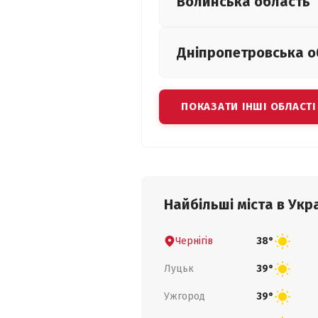
Волинська
область
Дніпропетровська
о
ПОКАЗАТИ ІНШІ ОБЛАСТІ
Найбільші міста в Укра
Чернігів
38°
Луцьк
39°
Ужгород
39°