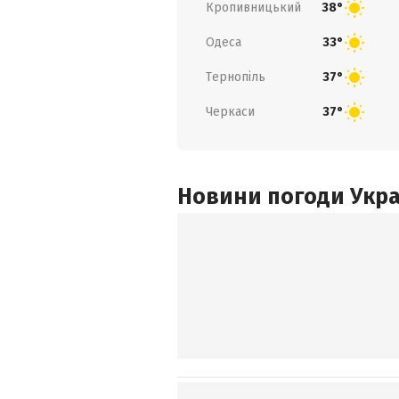
Кропивницький
38°
Одеса
33°
Тернопіль
37°
Черкаси
37°
Новини погоди Украї