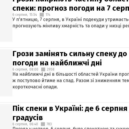
спеки: прогноз погоди на 7 сер
6 серпня,
15:54
174
У п'ятницю, 7 серпня, в Україні подекуди утримаєт
прогнозують мінливу хмарність та опади у низці рег
Грози замінять сильну спеку до 
погоди на найближчі дні
6 серпня,
08:00
2958
На найближчі дні в більшості областей України про
ж поступово йтиме на спад. Разом зі зниженням те
короткочасні опади.
Пік спеки в Україні: де 6 серпня
градусів
6 серпня,
06:40
783
Погода у четвер, 6 серпня, буде спекотною та сухо