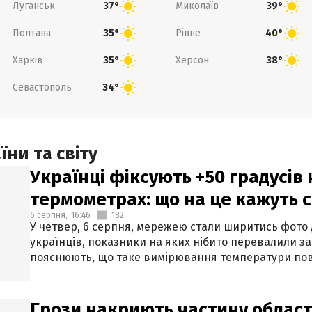
Луганськ
Миколаїв
37°
39°
Полтава
Рівне
35°
40°
Харків
Херсон
35°
38°
Севастополь
34°
ни та світу
Українці фіксують +50 градусів
термометрах: що на це кажуть 
6 серпня,
16:46
182
У четвер, 6 серпня, мережею стали ширитись фото
українців, показники на яких нібито перевалили за
пояснюють, що таке вимірювання температури пов
Грози накриють частину областе