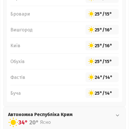
Бровари
25°
/
15°
Вишгород
25°
/
16°
Київ
25°
/
16°
Обухів
25°
/
15°
Фастів
24°
/
14°
Буча
25°
/
14°
Автономна Республіка Крим
34°
20°
Ясно