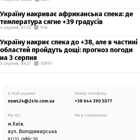
Україну накриває африканська спека: де
температура сягне +39 градусів
4 серпня,
07:32
918
Україну накриє спека до +38, але в частині
областей пройдуть дощі: прогноз погоди
на 3 серпня
3 серпня,
09:27
10997
E-mail редакції
Номер телефону:
news24@24tv.com.ua
+38 044 390 5077
Ми тут:
Ми в соцмережах:
м.Київ
,
вул. Володимирська
офіс
61/11,
50