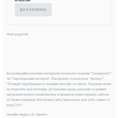
інтересам.
ДО РОЗСИЛОК
Наші додатки:
android
apple
smart tv
samsung smart tv
Всі комерційні рекламні матеріали позначені словами "Спецпроєкт"
чи "Партнерський матеріал". Матеріали з позначкою "Експерт",
"Позиція" відображають позицію авторів та героїв. Редакція може
не поділяти їхніх поглядів. Детальніше щодо реклами та правил
цитування можна ознайомитись в правилах користування сайтом.
Усі права захищені.
Матеріали сайту призначені для осіб старше
21
року (21+)
Онлайн-медіа «24 Канал»