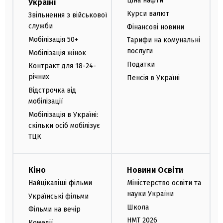
Ціна нафти
Україні
Курси валют
Звільнення з військової
служби
Фінансові новини
Мобілізація 50+
Тарифи на комунальні
послуги
Мобілізація жінок
Податки
Контракт для 18-24-
річних
Пенсія в Україні
Відстрочка від
мобілізації
Мобілізація в Україні:
скільки осіб мобілізує
ТЦК
Кіно
Новини Освіти
Найцікавіші фільми
Міністерство освіти та
науки України
Українські фільми
Школа
Фільми на вечір
НМТ 2026
Комедії