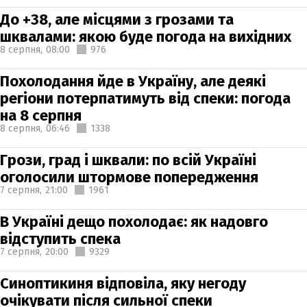
До +38, але місцями з грозами та
шквалами: якою буде погода на вихідних
8 серпня,
08:00
976
Похолодання йде в Україну, але деякі
регіони потерпатимуть від спеки: погода
на 8 серпня
8 серпня,
06:46
1338
Грози, град і шквали: по всій Україні
оголосили штормове попередження
7 серпня,
21:00
1961
В Україні дещо похолодає: як надовго
відступить спека
7 серпня,
20:00
9329
Синоптикиня відповіла, яку негоду
очікувати після сильної спеки