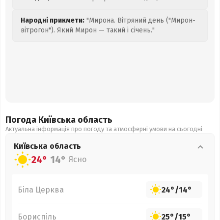
Народні прикмети:
"Мирона. Вітряний день ("Мирон-
вітрогон"). Який Мирон — такий і січень."
Погода Київська
область
Актуальна інформація про погоду та атмосферні умови на сьогодні
Київська
область
24°
14°
Ясно
Біла Церква
24°
/
14°
Бориспіль
25°
/
15°