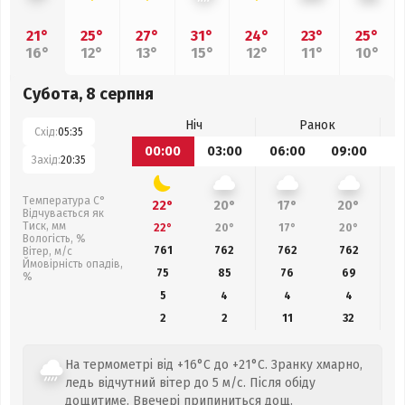
21°
25°
27°
31°
24°
23°
25°
16°
12°
13°
15°
12°
11°
10°
Субота, 8 серпня
Ніч
Ранок
Схід:
05:35
00:00
03:00
06:00
09:00
1
Захід:
20:35
Температура С°
22°
20°
17°
20°
Відчувається як
Тиск, мм
22°
20°
17°
20°
Вологість, %
761
762
762
762
Вітер, м/с
Ймовірність опадів,
75
85
76
69
%
5
4
4
4
2
2
11
32
На термометрі від +16°C до +21°C. Зранку хмарно,
ледь відчутний вітер до 5 м/с. Після обіду
дощитиме. Ввечері припиниться дощ.