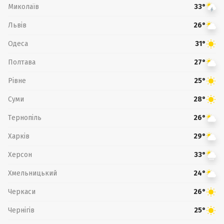
Миколаїв
33°
Львів
26°
Одеса
31°
Полтава
27°
Рівне
25°
Суми
28°
Тернопіль
26°
Харків
29°
Херсон
33°
Хмельницький
24°
Черкаси
26°
Чернігів
25°