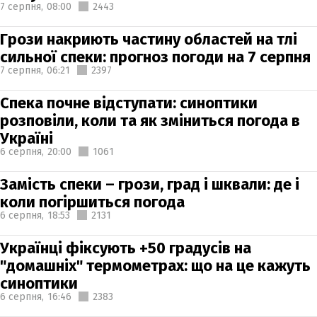
7 серпня,
08:00
2443
Грози накриють частину областей на тлі
сильної спеки: прогноз погоди на 7 серпня
7 серпня,
06:21
2397
Спека почне відступати: синоптики
розповіли, коли та як зміниться погода в
Україні
6 серпня,
20:00
1061
Замість спеки – грози, град і шквали: де і
коли погіршиться погода
6 серпня,
18:53
2131
Українці фіксують +50 градусів на
"домашніх" термометрах: що на це кажуть
синоптики
6 серпня,
16:46
2383