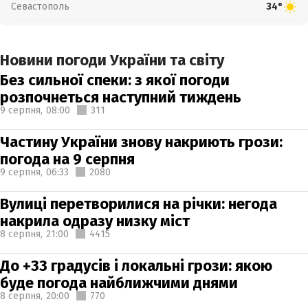
Севастополь
34°
Новини погоди України та світу
Без сильної спеки: з якої погоди
розпочнеться наступний тиждень
9 серпня,
08:00
311
Частину України знову накриють грози:
погода на 9 серпня
9 серпня,
06:33
2080
Вулиці перетворилися на річки: негода
накрила одразу низку міст
8 серпня,
21:00
4415
До +33 градусів і локальні грози: якою
буде погода найближчими днями
8 серпня,
20:00
770