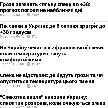
Грози замінять сильну спеку до +38:
прогноз погоди на найближчі дні
6 серпня,
08:00
3359
Пік спеки в Україні: де 6 серпня пригріє до
+38 градусів
6 серпня,
06:40
843
На Україну чекає пік африканської спеки:
коли температури стануть
комфортнішими
5 серпня,
20:00
11512
Спека не відступає: де будуть грози та чи
опуститься температура цього тижня
5 серпня,
08:00
1325
"Спекотна хвиля" накрила Україну:
синоптик розповів, коли очікуються зміни
4 серпня,
08:00
2351