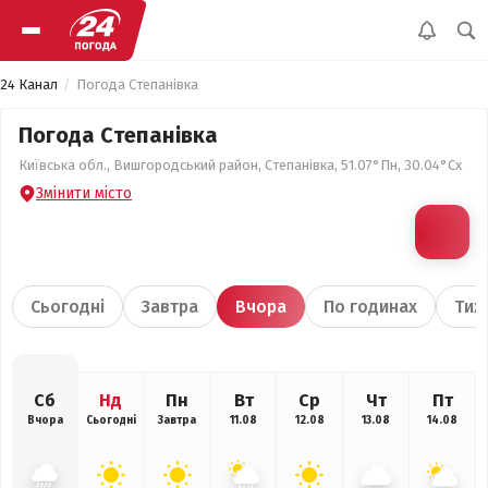
24 Канал
Погода Степанівка
Погода Степанівка
Київська обл., Вишгородський район, Степанівка, 51.07°Пн, 30.04°Сх
Змінити місто
Сьогодні
Завтра
Вчора
По годинах
Тиж
Сб
Нд
Пн
Вт
Ср
Чт
Пт
Вчора
Сьогодні
Завтра
11.08
12.08
13.08
14.08