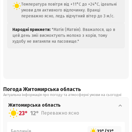
Температура повітря від +11°C до +24°C, ідеальні
умови для активного відпочинку. Вранці
переважно ясно, ледь відчутний вітер до 3 м/с.
Народні прикмети:
"Матія (Матвія). Вважалося, що в
цей день змії висмоктують молоко з корів, тому
худобу не виганяли на пасовище."
Погода Житомирська
область
Актуальна інформація про погоду та атмосферні умови на сьогодні
Житомирська
область
23°
12°
Переважно ясно
Бердичів
23°
/
12°