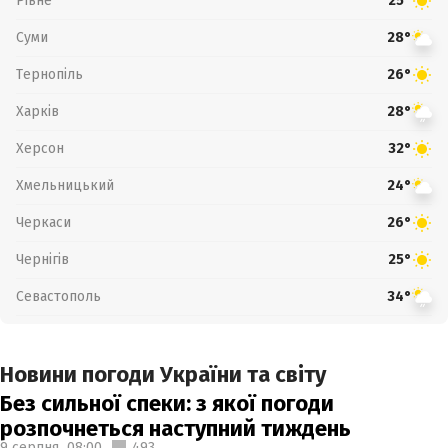
Рівне
25°
Суми
28°
Тернопіль
26°
Харків
28°
Херсон
32°
Хмельницький
24°
Черкаси
26°
Чернігів
25°
Севастополь
34°
Новини погоди України та світу
Без сильної спеки: з якої погоди
розпочнеться наступний тиждень
9 серпня,
08:00
493