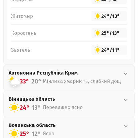
Житомир
24°
/
13°
Коростень
25°
/
13°
Звягель
24°
/
11°
Автономна Республіка Крим
33°
20°
Мінлива хмарність, слабкий дощ
Вінницька
область
24°
13°
Переважно ясно
Волинська
область
25°
12°
Ясно