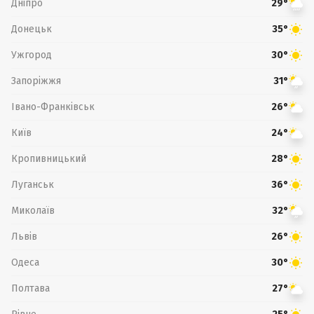
Дніпро
29°
Донецьк
35°
Ужгород
30°
Запоріжжя
31°
Івано-Франківськ
26°
Київ
24°
Кропивницький
28°
Луганськ
36°
Миколаїв
32°
Львів
26°
Одеса
30°
Полтава
27°