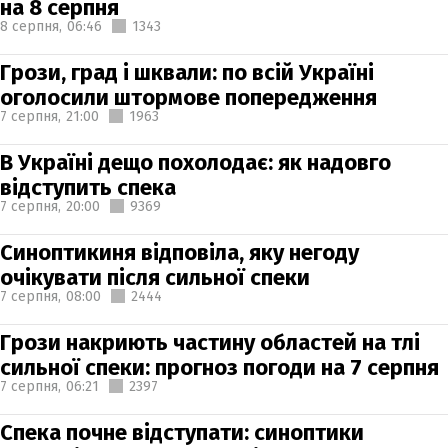
на 8 серпня
8 серпня,
06:46
1343
Грози, град і шквали: по всій Україні
оголосили штормове попередження
7 серпня,
21:00
1963
В Україні дещо похолодає: як надовго
відступить спека
7 серпня,
20:00
9369
Синоптикиня відповіла, яку негоду
очікувати після сильної спеки
7 серпня,
08:00
2444
Грози накриють частину областей на тлі
сильної спеки: прогноз погоди на 7 серпня
7 серпня,
06:21
2397
Спека почне відступати: синоптики