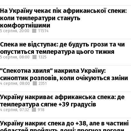
На Україну чекає пік африканської спеки:
коли температури стануть
комфортнішими
5 серпня,
20:00
11514
Спека не відступає: де будуть грози та чи
опуститься температура цього тижня
5 серпня,
08:00
1325
"Спекотна хвиля" накрила Україну:
синоптик розповів, коли очікуються зміни
4 серпня,
08:00
2351
Україну накриває африканська спека: де
температура сягне +39 градусів
4 серпня,
07:32
918
Україну накриє спека до +38, але в частині
областей пройдуть дощі: прогноз погоди