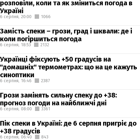
розповіли, коли та як зміниться погода в
Україні
6 серпня,
20:00
1066
Замість спеки – грози, град і шквали: де і
коли погіршиться погода
6 серпня,
18:53
2132
Українці фіксують +50 градусів на
"домашніх" термометрах: що на це кажуть
синоптики
6 серпня,
16:46
2387
Грози замінять сильну спеку до +38:
прогноз погоди на найближчі дні
6 серпня,
08:00
3361
Пік спеки в Україні: де 6 серпня пригріє до
+38 градусів
6 серпня,
06:40
843