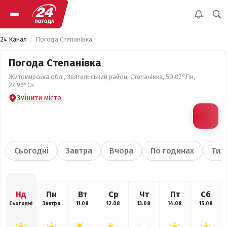
24 Канал
Погода Степанівка
Погода Степанівка
Житомирська обл., Звягельський район, Степанівка, 50.87°Пн,
27.96°Сх
Змінити місто
Сьогодні
Завтра
Вчора
По годинах
Тиж
Нд
Пн
Вт
Ср
Чт
Пт
Сб
Сьогодні
Завтра
11.08
12.08
13.08
14.08
15.08