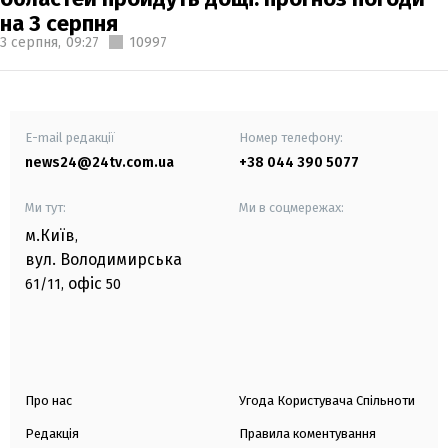
на 3 серпня
3 серпня,
09:27
10997
E-mail редакції
Номер телефону:
news24@24tv.com.ua
+38 044 390 5077
Ми тут:
Ми в соцмережах:
м.Київ
,
вул. Володимирська
офіс
61/11,
50
Про нас
Угода Користувача Спільноти
Редакція
Правила коментування