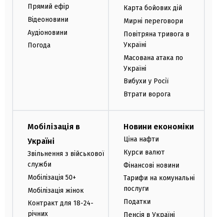
Прямий ефір
Карта бойових дій
Відеоновини
Мирні переговори
Аудіоновини
Повітряна тривога в
Україні
Погода
Масована атака по
Україні
Вибухи у Росії
Втрати ворога
Мобілізація в
Новини економіки
Ціна нафти
Україні
Курси валют
Звільнення з військової
служби
Фінансові новини
Мобілізація 50+
Тарифи на комунальні
послуги
Мобілізація жінок
Податки
Контракт для 18-24-
річних
Пенсія в Україні