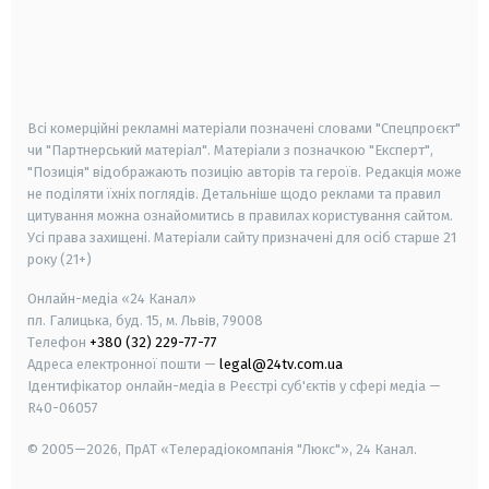
android
apple
smart tv
samsung smart tv
Всі комерційні рекламні матеріали позначені словами "Спецпроєкт"
чи "Партнерський матеріал". Матеріали з позначкою "Експерт",
"Позиція" відображають позицію авторів та героїв. Редакція може
не поділяти їхніх поглядів. Детальніше щодо реклами та правил
цитування можна ознайомитись в правилах користування сайтом.
Усі права захищені.
Матеріали сайту призначені для осіб старше
21
року (21+)
Онлайн-медіа «24 Канал»
пл. Галицька, буд. 15, м. Львів, 79008
Телефон
+380 (32) 229-77-77
Адреса електронної пошти —
legal@24tv.com.ua
Ідентифікатор онлайн-медіа в Реєстрі суб'єктів у сфері медіа —
R40-06057
© 2005—2026,
ПрАТ «Телерадіокомпанія "Люкс"», 24 Канал.