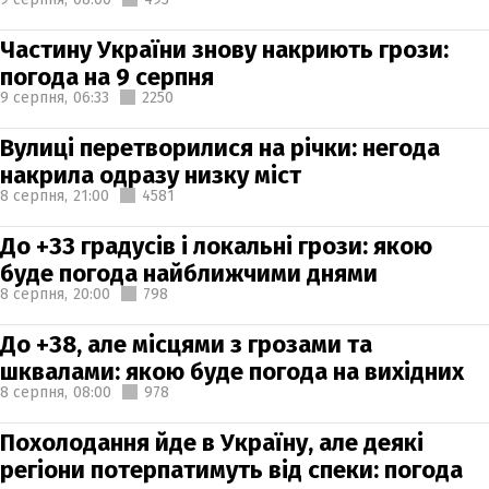
Частину України знову накриють грози:
погода на 9 серпня
9 серпня,
06:33
2250
Вулиці перетворилися на річки: негода
накрила одразу низку міст
8 серпня,
21:00
4581
До +33 градусів і локальні грози: якою
буде погода найближчими днями
8 серпня,
20:00
798
До +38, але місцями з грозами та
шквалами: якою буде погода на вихідних
8 серпня,
08:00
978
Похолодання йде в Україну, але деякі
регіони потерпатимуть від спеки: погода