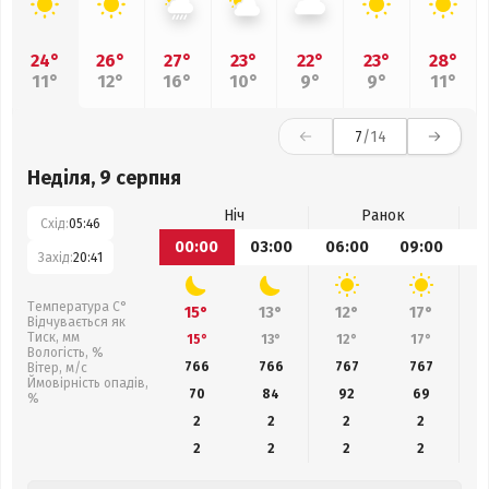
24°
26°
27°
23°
22°
23°
28°
11°
12°
16°
10°
9°
9°
11°
7
/14
Неділя, 9 серпня
Ніч
Ранок
Схід:
05:46
00:00
03:00
06:00
09:00
1
Захід:
20:41
Температура С°
15°
13°
12°
17°
Відчувається як
Тиск, мм
15°
13°
12°
17°
Вологість, %
766
766
767
767
Вітер, м/с
Ймовірність опадів,
70
84
92
69
%
2
2
2
2
2
2
2
2