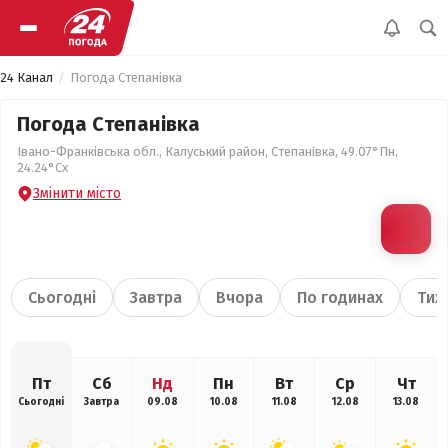
24 Канал
Погода Степанівка
Погода Степанівка
Івано-Франківська обл., Калуський район, Степанівка, 49.07°Пн,
24.24°Сх
Змінити місто
Сьогодні
Завтра
Вчора
По годинах
Тиж
Пт
Сб
Нд
Пн
Вт
Ср
Чт
Сьогодні
Завтра
09.08
10.08
11.08
12.08
13.08