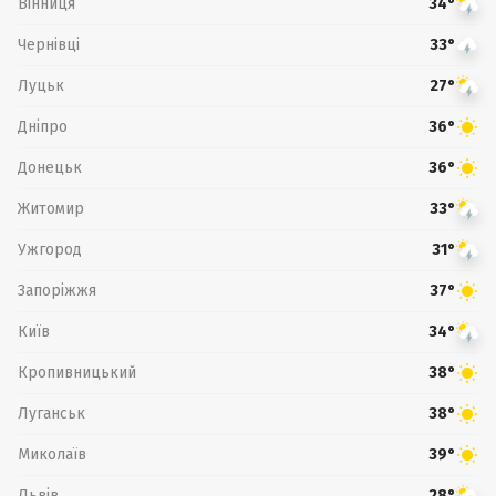
Вінниця
34°
Чернівці
33°
Луцьк
27°
Дніпро
36°
Донецьк
36°
Житомир
33°
Ужгород
31°
Запоріжжя
37°
Київ
34°
Кропивницький
38°
Луганськ
38°
Миколаїв
39°
Львів
28°