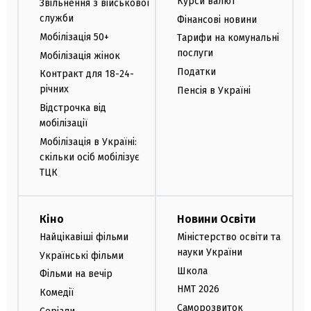
Курси валют
Звільнення з військової
служби
Фінансові новини
Мобілізація 50+
Тарифи на комунальні
послуги
Мобілізація жінок
Податки
Контракт для 18-24-
річних
Пенсія в Україні
Відстрочка від
мобілізації
Мобілізація в Україні:
скільки осіб мобілізує
ТЦК
Кіно
Новини Освіти
Найцікавіші фільми
Міністерство освіти та
науки України
Українські фільми
Школа
Фільми на вечір
НМТ 2026
Комедії
Саморозвиток