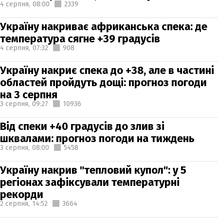
4 серпня,
08:00
2339
Україну накриває африканська спека: де
температура сягне +39 градусів
4 серпня,
07:32
908
Україну накриє спека до +38, але в частині
областей пройдуть дощі: прогноз погоди
на 3 серпня
3 серпня,
09:27
10936
Від спеки +40 градусів до злив зі
шквалами: прогноз погоди на тиждень
3 серпня,
08:00
5458
Україну накрив "тепловий купол": у 5
регіонах зафіксували температурні
рекорди
2 серпня,
14:52
3664