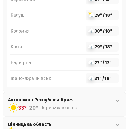
Калуш
29°
/
18°
Коломия
30°
/
18°
Косів
29°
/
18°
Надвірна
27°
/
17°
Івано-Франківськ
31°
/
18°
Автономна Республіка Крим
33°
20°
Переважно ясно
Вінницька
область