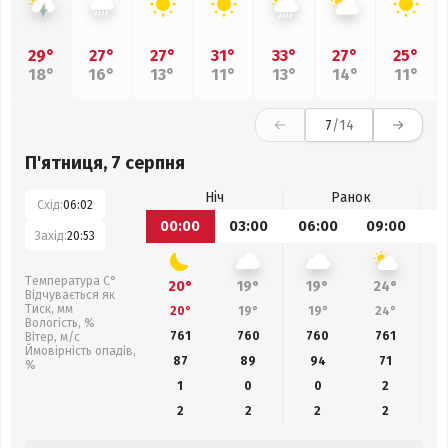
29°
27°
27°
31°
33°
27°
25°
18°
16°
13°
11°
13°
14°
11°
7
/14
П'ятниця, 7 серпня
Ніч
Ранок
Схід:
06:02
00:00
03:00
06:00
09:00
1
Захід:
20:53
Температура С°
20°
19°
19°
24°
Відчувається як
Тиск, мм
20°
19°
19°
24°
Вологість, %
761
760
760
761
Вітер, м/с
Ймовірність опадів,
87
89
94
71
%
1
0
0
2
2
2
2
2