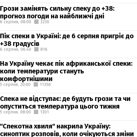
Грози замінять сильну спеку до +38:
прогноз погоди на найближчі дні
6 серпня,
08:00
3230
Пік спеки в Україні: де 6 серпня пригріє до
+38 градусів
6 серпня,
06:40
816
На Україну чекає пік африканської спеки:
коли температури стануть
комфортнішими
5 серпня,
20:00
11358
Спека не відступає: де будуть грози та чи
опуститься температура цього тижня
5 серпня,
08:00
1301
"Спекотна хвиля" накрила Україну:
синоптик розповів, коли очікуються зміни