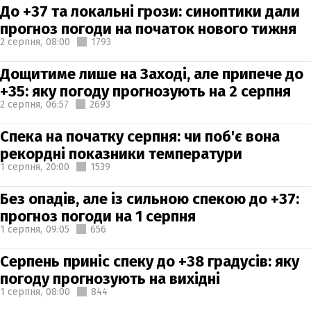
До +37 та локальні грози: синоптики дали
прогноз погоди на початок нового тижня
2 серпня,
08:00
1793
Дощитиме лише на Заході, але припече до
+35: яку погоду прогнозують на 2 серпня
2 серпня,
06:57
2693
Спека на початку серпня: чи поб'є вона
рекордні показники температури
1 серпня,
20:00
1539
Без опадів, але із сильною спекою до +37:
прогноз погоди на 1 серпня
1 серпня,
09:05
656
Серпень приніс спеку до +38 градусів: яку
погоду прогнозують на вихідні
1 серпня,
08:00
844