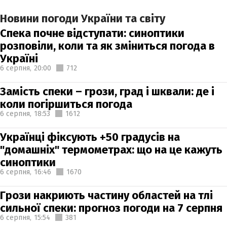
Новини погоди України та світу
Спека почне відступати: синоптики
розповіли, коли та як зміниться погода в
Україні
6 серпня,
20:00
712
Замість спеки – грози, град і шквали: де і
коли погіршиться погода
6 серпня,
18:53
1612
Українці фіксують +50 градусів на
"домашніх" термометрах: що на це кажуть
синоптики
6 серпня,
16:46
1670
Грози накриють частину областей на тлі
сильної спеки: прогноз погоди на 7 серпня
6 серпня,
15:54
381