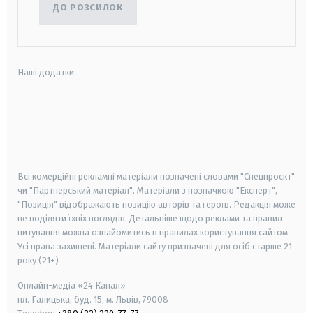
ДО РОЗСИЛОК
Наші додатки:
android
apple
smart tv
samsung smart tv
Всі комерційні рекламні матеріали позначені словами "Спецпроєкт"
чи "Партнерський матеріал". Матеріали з позначкою "Експерт",
"Позиція" відображають позицію авторів та героїв. Редакція може
не поділяти їхніх поглядів. Детальніше щодо реклами та правил
цитування можна ознайомитись в правилах користування сайтом.
Усі права захищені.
Матеріали сайту призначені для осіб старше
21
року (21+)
Онлайн-медіа «24 Канал»
пл. Галицька, буд. 15, м. Львів, 79008