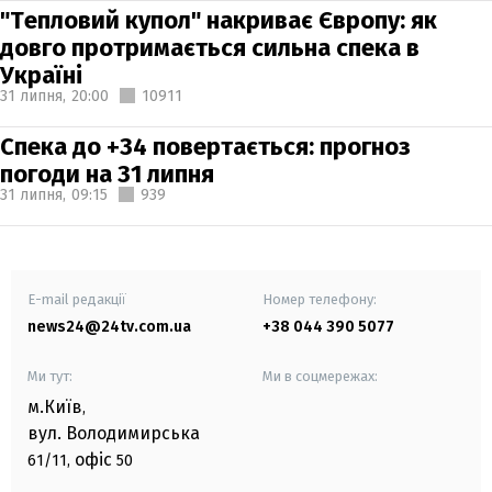
"Тепловий купол" накриває Європу: як
довго протримається сильна спека в
Україні
31 липня,
20:00
10911
Спека до +34 повертається: прогноз
погоди на 31 липня
31 липня,
09:15
939
E-mail редакції
Номер телефону:
news24@24tv.com.ua
+38 044 390 5077
Ми тут:
Ми в соцмережах:
м.Київ
,
вул. Володимирська
офіс
61/11,
50