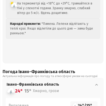
На термометрі від +18°C до +29°C, тримайтеся в
тіні у спекотні години. Зранку хмарно, слабкий
вітер до 5 м/с. Вдень дощитиме.
Народні прикмети:
"Пимена. Лелеки відлітають у
теплі краї. Якщо відлетіли до цього дня — зима буде
ранньою."
Погода Івано-Франківська
область
Актуальна інформація про погоду та атмосферні умови на сьогодні
Івано-Франківська
область
24°
15°
Хмарно, грози
Верховина
24°
/
15°