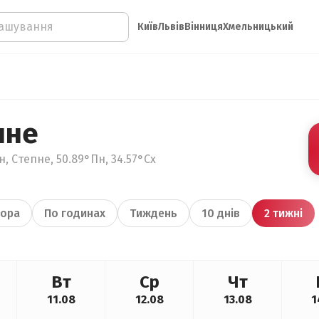
Київ
Львів
Вінниця
Хмельницький
пне
, Степне, 50.89°Пн, 34.57°Сх
ора
По годинах
Тиждень
10 днів
2 тижні
Вт
Ср
Чт
11.08
12.08
13.08
1