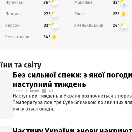
Луганськ
Миколаїв
36°
33°
Полтава
Рівне
27°
25°
Херсон
Хмельницький
33°
24°
Севастополь
34°
ни та світу
Без сильної спеки: з якої пого
наступний тиждень
9 серпня,
08:00
321
Наступний тиждень в Україні розпочнеться з перев
Температура повітря буде близькою до звичних для
очікуються опади.
Частину України знову накриют