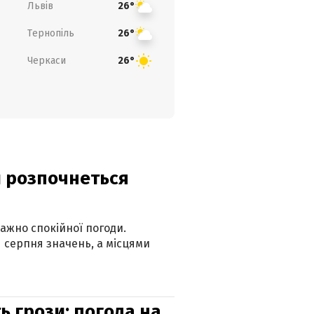
Львів
26°
Тернопіль
26°
Черкаси
26°
ди розпочнеться
ажно спокійної погоди.
 серпня значень, а місцями
ь грози: погода на