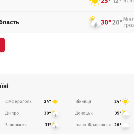
25°
12°
Ясн
Мін
30°
20°
бласть
гро
їні
Сімферополь
Вінниця
34°
24°
Дніпро
Донецьк
30°
35°
Запоріжжя
Івано-Франківськ
31°
26°