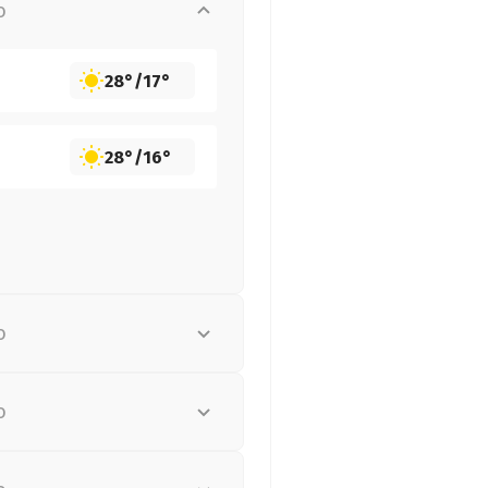
о
28°
/
17°
28°
/
16°
о
о