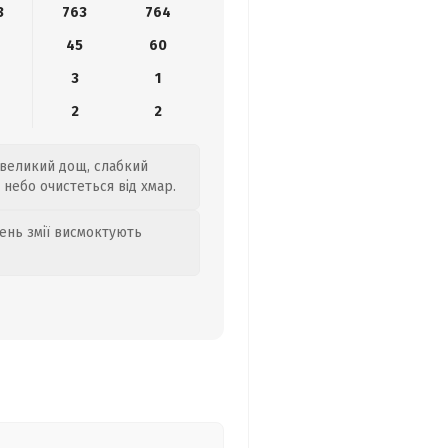
3
763
764
6
45
60
3
1
2
2
евеликий дощ, слабкий
 небо очистеться від хмар.
день змії висмоктують