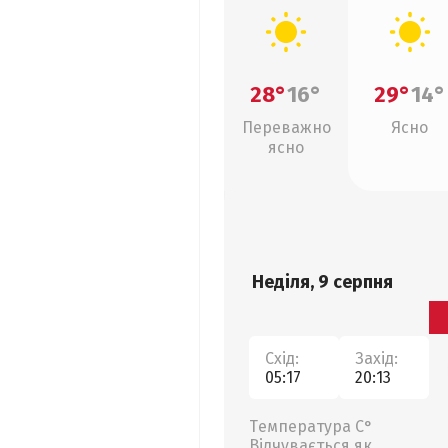
28°
16°
29°
14°
Переважно
Ясно
ясно
Неділя, 9 серпня
Схід:
Захід:
05:17
20:13
Температура С°
Відчувається як