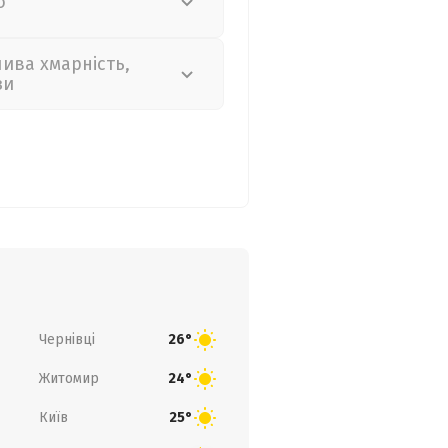
о
лива хмарність,
зи
Чернівці
26°
Житомир
24°
Київ
25°