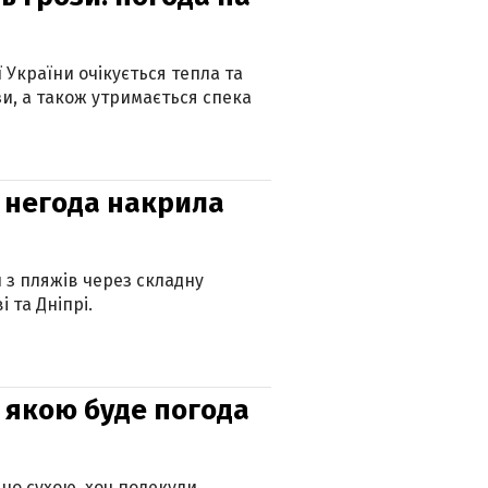
ї України очікується тепла та
зи, а також утримається спека
: негода накрила
и з пляжів через складну
 та Дніпрі.
и: якою буде погода
но сухою, хоч подекуди