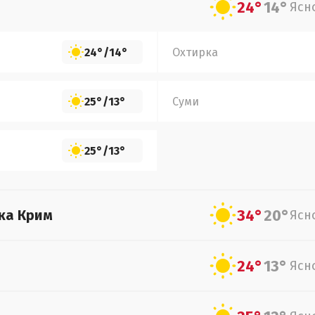
24°
14°
Ясн
24°
/
14°
Охтирка
25°
/
13°
Суми
25°
/
13°
34°
20°
ка Крим
Ясн
24°
13°
Ясн