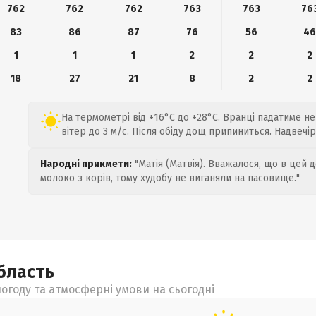
762
762
762
763
763
76
83
86
87
76
56
4
1
1
1
2
2
2
18
27
21
8
2
2
На термометрі від +16°C до +28°C. Вранці падатиме н
вітер до 3 м/с. Після обіду дощ припиниться. Надвечір
Народні прикмети:
"Матія (Матвія). Вважалося, що в цей 
молоко з корів, тому худобу не виганяли на пасовище."
бласть
огоду та атмосферні умови на сьогодні