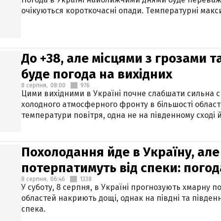
очікуються короткочасні опади. Температурні макси
До +38, але місцями з грозами 
буде погода на вихідних
8 серпня,
08:00
976
Цими вихідними в Україні почне слабшати сильна 
холодного атмосферного фронту в більшості област
температури повітря, одна не на південному сході й
Похолодання йде в Україну, але
потерпатимуть від спеки: погод
8 серпня,
06:46
1338
У суботу, 8 серпня, в Україні прогнозують хмарну п
областей накриють дощі, однак на півдні та півден
спека.