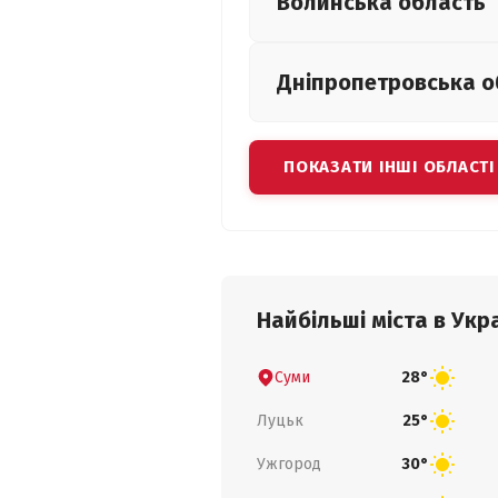
Волинська
область
Дніпропетровська
о
ПОКАЗАТИ ІНШІ ОБЛАСТІ
Найбільші міста в Укра
Суми
28°
Луцьк
25°
Ужгород
30°