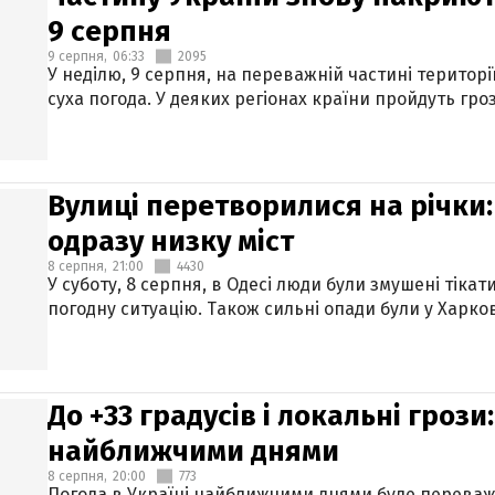
9 серпня
9 серпня,
06:33
2095
У неділю, 9 серпня, на переважній частині територі
суха погода. У деяких регіонах країни пройдуть гро
Вулиці перетворилися на річки
одразу низку міст
8 серпня,
21:00
4430
У суботу, 8 серпня, в Одесі люди були змушені тікат
погодну ситуацію. Також сильні опади були у Харкові
До +33 градусів і локальні гроз
найближчими днями
8 серпня,
20:00
773
Погода в Україні найближчими днями буде переваж