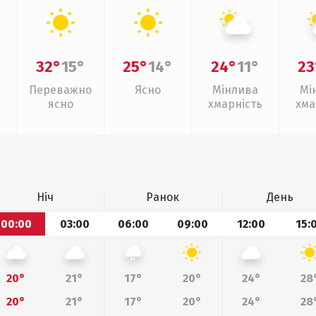
32°
15°
25°
14°
24°
11°
23
Переважно
Ясно
Мінлива
Мі
ясно
хмарність
хма
Ніч
Ранок
День
00:00
03:00
06:00
09:00
12:00
15:
20°
21°
17°
20°
24°
28
20°
21°
17°
20°
24°
28