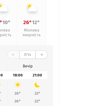
°
10°
26°
12°
нлива
Мінлива
рність
хмарність
7
/14
Вечір
00
18:00
21:00
°
26°
22°
°
26°
22°