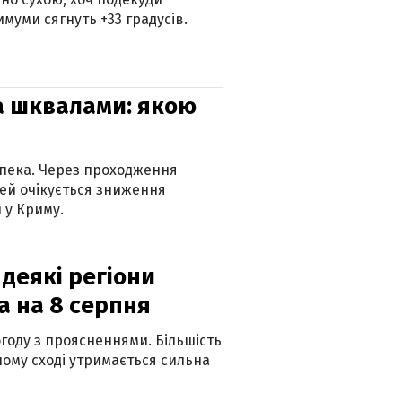
муми сягнуть +33 градусів.
та шквалами: якою
спека. Через проходження
ей очікується зниження
 у Криму.
 деякі регіони
а на 8 серпня
огоду з проясненнями. Більшість
ному сході утримається сильна