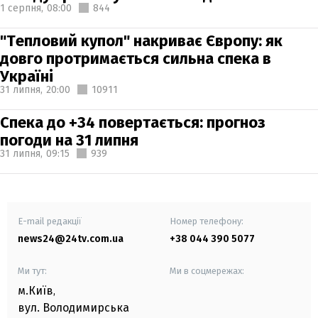
1 серпня,
08:00
844
"Тепловий купол" накриває Європу: як
довго протримається сильна спека в
Україні
31 липня,
20:00
10911
Спека до +34 повертається: прогноз
погоди на 31 липня
31 липня,
09:15
939
E-mail редакції
Номер телефону:
news24@24tv.com.ua
+38 044 390 5077
Ми тут:
Ми в соцмережах:
м.Київ
,
вул. Володимирська