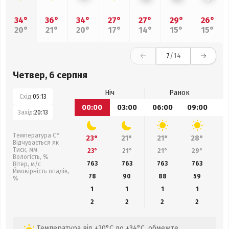
34°
36°
34°
27°
27°
29°
26°
20°
21°
20°
17°
14°
15°
15°
7
/14
Четвер, 6 серпня
Ніч
Ранок
Схід:
05:13
00:00
03:00
06:00
09:00
1
Захід:
20:13
Температура С°
23°
21°
21°
28°
Відчувається як
Тиск, мм
23°
21°
21°
29°
Вологість, %
763
763
763
763
Вітер, м/с
Ймовірність опадів,
78
90
88
59
%
1
1
1
1
2
2
2
2
Температура від +20°C до +34°C, обмежте