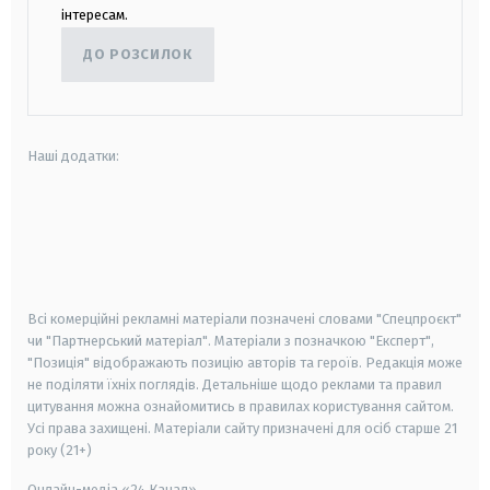
інтересам.
ДО РОЗСИЛОК
Наші додатки:
android
apple
smart tv
samsung smart tv
Всі комерційні рекламні матеріали позначені словами "Спецпроєкт"
чи "Партнерський матеріал". Матеріали з позначкою "Експерт",
"Позиція" відображають позицію авторів та героїв. Редакція може
не поділяти їхніх поглядів. Детальніше щодо реклами та правил
цитування можна ознайомитись в правилах користування сайтом.
Усі права захищені.
Матеріали сайту призначені для осіб старше
21
року (21+)
Онлайн-медіа «24 Канал»