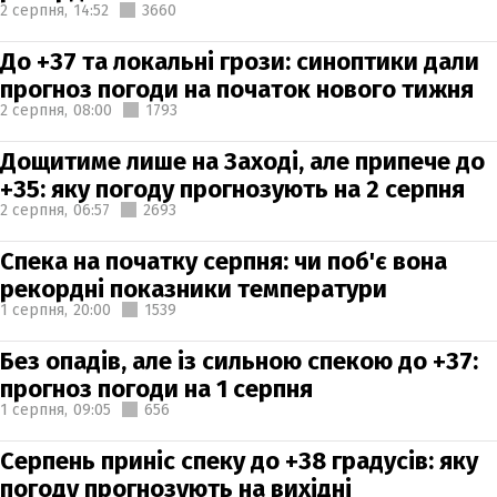
2 серпня,
14:52
3660
До +37 та локальні грози: синоптики дали
прогноз погоди на початок нового тижня
2 серпня,
08:00
1793
Дощитиме лише на Заході, але припече до
+35: яку погоду прогнозують на 2 серпня
2 серпня,
06:57
2693
Спека на початку серпня: чи поб'є вона
рекордні показники температури
1 серпня,
20:00
1539
Без опадів, але із сильною спекою до +37:
прогноз погоди на 1 серпня
1 серпня,
09:05
656
Серпень приніс спеку до +38 градусів: яку
погоду прогнозують на вихідні