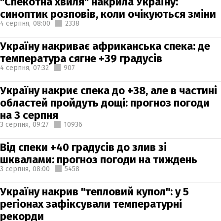
"Спекотна хвиля" накрила Україну:
синоптик розповів, коли очікуються зміни
4 серпня,
08:00
2338
Україну накриває африканська спека: де
температура сягне +39 градусів
4 серпня,
07:32
907
Україну накриє спека до +38, але в частині
областей пройдуть дощі: прогноз погоди
на 3 серпня
3 серпня,
09:27
10936
Від спеки +40 градусів до злив зі
шквалами: прогноз погоди на тиждень
3 серпня,
08:00
5458
Україну накрив "тепловий купол": у 5
регіонах зафіксували температурні
рекорди