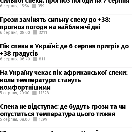
сильної спеки: прогноз погоди на 7 серпня
6 серпня,
15:54
359
Грози замінять сильну спеку до +38:
прогноз погоди на найближчі дні
6 серпня,
08:00
3211
Пік спеки в Україні: де 6 серпня пригріє до
+38 градусів
6 серпня,
06:40
811
На Україну чекає пік африканської спеки:
коли температури стануть
комфортнішими
5 серпня,
20:00
11328
Спека не відступає: де будуть грози та чи
опуститься температура цього тижня
5 серпня,
08:00
1299