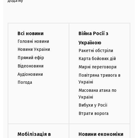
додатку
Всі новини
Війна Росії з
Головні новини
Україною
Новини України
Ракетні обстріли
Прямий ефір
Карта бойових дій
Відеоновини
Мирні переговори
Аудіоновини
Повітряна тривога в
Україні
Погода
Масована атака по
Україні
Вибухи у Росії
Втрати ворога
Мобілізація в
Новини економіки