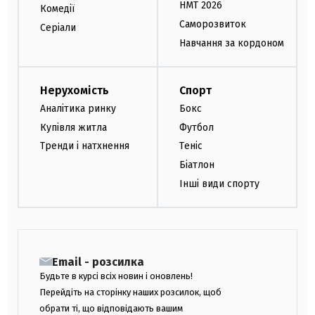
НМТ 2026
Комедії
Саморозвиток
Серіали
Навчання за кордоном
Нерухомість
Спорт
Аналітика ринку
Бокс
Купівля житла
Футбол
Тренди і натхнення
Теніс
Біатлон
Інші види спорту
Email - розсилка
Будьте в курсі всіх новин і оновлень!
Перейдіть на сторінку наших розсилок, щоб
обрати ті, що відповідають вашим