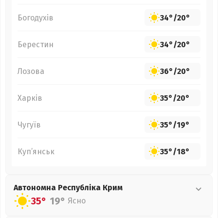
Богодухів
34°
/
20°
Берестин
34°
/
20°
Лозова
36°
/
20°
Харків
35°
/
20°
Чугуїв
35°
/
19°
Куп’янськ
35°
/
18°
Автономна Республіка Крим
35°
19°
Ясно