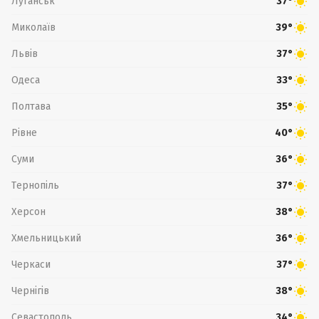
Луганськ
37°
Миколаїв
39°
Львів
37°
Одеса
33°
Полтава
35°
Рівне
40°
Суми
36°
Тернопіль
37°
Херсон
38°
Хмельницький
36°
Черкаси
37°
Чернігів
38°
Севастополь
34°