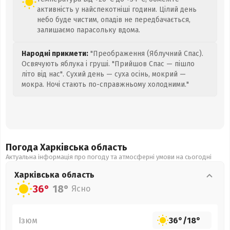
активність у найспекотніші години. Цілий день
небо буде чистим, опадів не передбачається,
залишаємо парасольку вдома.
Народні прикмети:
"Преображення (Яблучний Спас).
Освячують яблука і груші. "Прийшов Спас — пішло
літо від нас". Сухий день — суха осінь, мокрий —
мокра. Ночі стають по-справжньому холодними."
Погода Харківська
область
Актуальна інформація про погоду та атмосферні умови на сьогодні
Харківська
область
36°
18°
Ясно
Ізюм
36°
/
18°