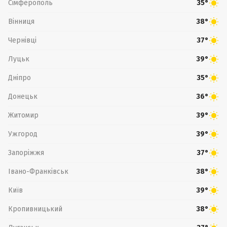
Сімферополь
35°
Вінниця
38°
Чернівці
37°
Луцьк
39°
Дніпро
35°
Донецьк
36°
Житомир
39°
Ужгород
39°
Запоріжжя
37°
Івано-Франківськ
38°
Київ
39°
Кропивницький
38°