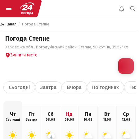
24 Канал
Погода Степне
Погода Степне
Харківська обл., Богодухівський район, Степне, 50.25°Пн, 35.52°Сх
Змінити місто
Сьогодні
Завтра
Вчора
По годинах
Тиж
Чт
Пт
Сб
Нд
Пн
Вт
Ср
Сьогодні
Завтра
08.08
09.08
10.08
11.08
12.08