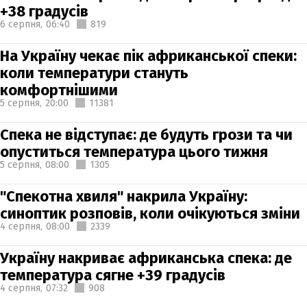
+38 градусів
6 серпня,
06:40
819
На Україну чекає пік африканської спеки:
коли температури стануть
комфортнішими
5 серпня,
20:00
11381
Спека не відступає: де будуть грози та чи
опуститься температура цього тижня
5 серпня,
08:00
1305
"Спекотна хвиля" накрила Україну:
синоптик розповів, коли очікуються зміни
4 серпня,
08:00
2339
Україну накриває африканська спека: де
температура сягне +39 градусів
4 серпня,
07:32
908