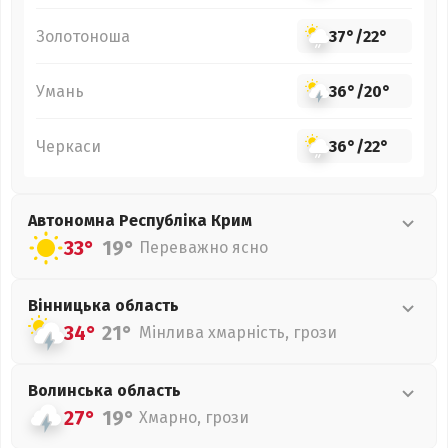
Золотоноша
37°
/
22°
Умань
36°
/
20°
Черкаси
36°
/
22°
Автономна Республіка Крим
33°
19°
Переважно ясно
Вінницька
область
34°
21°
Мінлива хмарність, грози
Волинська
область
27°
19°
Хмарно, грози