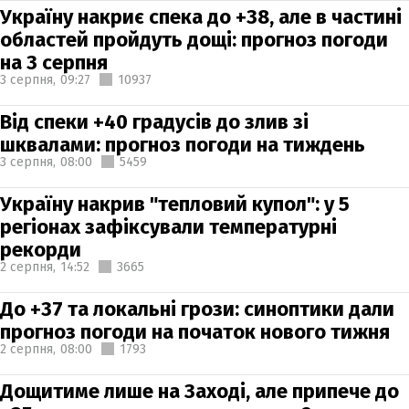
Україну накриє спека до +38, але в частині
областей пройдуть дощі: прогноз погоди
на 3 серпня
3 серпня,
09:27
10937
Від спеки +40 градусів до злив зі
шквалами: прогноз погоди на тиждень
3 серпня,
08:00
5459
Україну накрив "тепловий купол": у 5
регіонах зафіксували температурні
рекорди
2 серпня,
14:52
3665
До +37 та локальні грози: синоптики дали
прогноз погоди на початок нового тижня
2 серпня,
08:00
1793
Дощитиме лише на Заході, але припече до