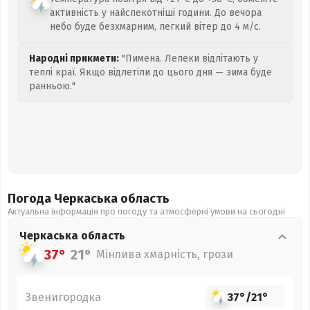
активність у найспекотніші години. До вечора
небо буде безхмарним, легкий вітер до 4 м/с.
Народні прикмети:
"Пимена. Лелеки відлітають у
теплі краї. Якщо відлетіли до цього дня — зима буде
ранньою."
Погода Черкаська
область
Актуальна інформація про погоду та атмосферні умови на сьогодні
Черкаська
область
37°
21°
Мінлива хмарність, грози
Звенигородка
37°
/
21°