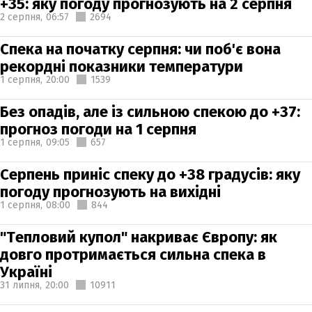
+35: яку погоду прогнозують на 2 серпня
2 серпня,
06:57
2694
Спека на початку серпня: чи поб'є вона
рекордні показники температури
1 серпня,
20:00
1539
Без опадів, але із сильною спекою до +37:
прогноз погоди на 1 серпня
1 серпня,
09:05
657
Серпень приніс спеку до +38 градусів: яку
погоду прогнозують на вихідні
1 серпня,
08:00
844
"Тепловий купол" накриває Європу: як
довго протримається сильна спека в
Україні
31 липня,
20:00
10911