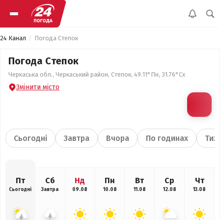
24 Канал
Погода Степок
Погода Степок
Черкаська обл., Черкаський район, Степок, 49.11°Пн, 31.76°Сх
Змінити місто
Сьогодні
Завтра
Вчора
По годинах
Тиж
Пт
Сб
Нд
Пн
Вт
Ср
Чт
Сьогодні
Завтра
09.08
10.08
11.08
12.08
13.08