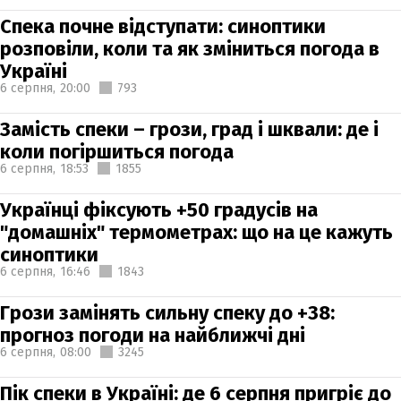
Спека почне відступати: синоптики
розповіли, коли та як зміниться погода в
Україні
6 серпня,
20:00
793
Замість спеки – грози, град і шквали: де і
коли погіршиться погода
6 серпня,
18:53
1855
Українці фіксують +50 градусів на
"домашніх" термометрах: що на це кажуть
синоптики
6 серпня,
16:46
1843
Грози замінять сильну спеку до +38:
прогноз погоди на найближчі дні
6 серпня,
08:00
3245
Пік спеки в Україні: де 6 серпня пригріє до