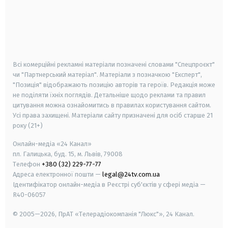
android
apple
smart tv
samsung smart tv
Всі комерційні рекламні матеріали позначені словами "Спецпроєкт"
чи "Партнерський матеріал". Матеріали з позначкою "Експерт",
"Позиція" відображають позицію авторів та героїв. Редакція може
не поділяти їхніх поглядів. Детальніше щодо реклами та правил
цитування можна ознайомитись в правилах користування сайтом.
Усі права захищені.
Матеріали сайту призначені для осіб старше
21
року (21+)
Онлайн-медіа «24 Канал»
пл. Галицька, буд. 15, м. Львів, 79008
Телефон
+380 (32) 229-77-77
Адреса електронної пошти —
legal@24tv.com.ua
Ідентифікатор онлайн-медіа в Реєстрі суб'єктів у сфері медіа —
R40-06057
© 2005—2026,
ПрАТ «Телерадіокомпанія "Люкс"», 24 Канал.