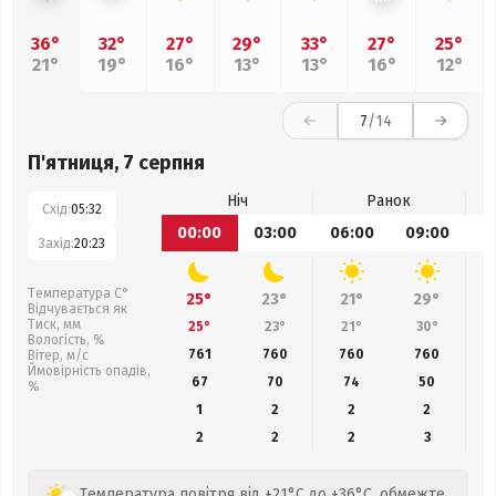
36°
32°
27°
29°
33°
27°
25°
21°
19°
16°
13°
13°
16°
12°
7
/14
П'ятниця, 7 серпня
Ніч
Ранок
Схід:
05:32
00:00
03:00
06:00
09:00
1
Захід:
20:23
Температура С°
25°
23°
21°
29°
Відчувається як
Тиск, мм
25°
23°
21°
30°
Вологість, %
761
760
760
760
Вітер, м/с
Ймовірність опадів,
67
70
74
50
%
1
2
2
2
2
2
2
3
Температура повітря від +21°C до +36°C, обмежте