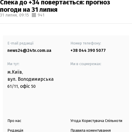
Спека до +34 повертається: прогноз
погоди на 31 липня
31 липня,
09:15
941
E-mail редакції
Номер телефону:
news24@24tv.com.ua
+38 044 390 5077
Ми тут:
Ми в соцмережах:
м.Київ
,
вул. Володимирська
офіс
61/11,
50
Про нас
Угода Користувача Спільноти
Редакція
Правила коментування