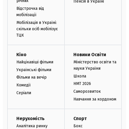
річних
Пенсія в Україні
Відстрочка від
мобілізації
Мобілізація в Україні:
скільки осіб мобілізує
ТЦК
Кіно
Новини Освіти
Найцікавіші фільми
Міністерство освіти та
науки України
Українські фільми
Школа
Фільми на вечір
НМТ 2026
Комедії
Саморозвиток
Серіали
Навчання за кордоном
Нерухомість
Спорт
Аналітика ринку
Бокс