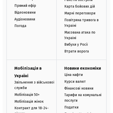
Прямий ефір
Карта бойових дій
Відеоновини
Мирні переговори
Аудіоновини
Повітряна тривога в
Україні
Погода
Масована атака по
Україні
Вибухи у Росії
Втрати ворога
Мобілізація в
Новини економіки
Ціна нафти
Україні
Курси валют
Звільнення з військової
служби
Фінансові новини
Мобілізація 50+
Тарифи на комунальні
послуги
Мобілізація жінок
Податки
Контракт для 18-24-