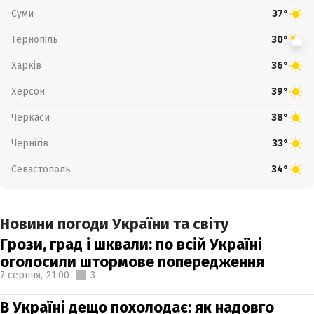
Суми
37°
Тернопіль
30°
Харків
36°
Херсон
39°
Черкаси
38°
Чернігів
33°
Севастополь
34°
Новини погоди України та світу
Грози, град і шквали: по всій Україні
оголосили штормове попередження
7 серпня,
21:00
3
В Україні дещо похолодає: як надовго