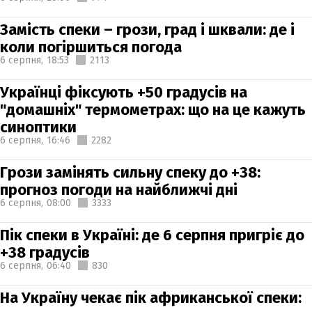
Замість спеки – грози, град і шквали: де і
коли погіршиться погода
6 серпня,
18:53
2113
Українці фіксують +50 градусів на
"домашніх" термометрах: що на це кажуть
синоптики
6 серпня,
16:46
2282
Грози замінять сильну спеку до +38:
прогноз погоди на найближчі дні
6 серпня,
08:00
3333
Пік спеки в Україні: де 6 серпня пригріє до
+38 градусів
6 серпня,
06:40
830
На Україну чекає пік африканської спеки: