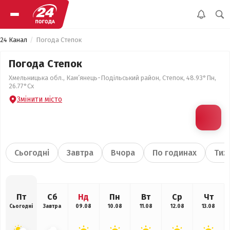
24 Канал
Погода Степок
Погода Степок
Хмельницька обл., Кам’янець-Подільський район, Степок, 48.93°Пн,
26.77°Сх
Змінити місто
Сьогодні
Завтра
Вчора
По годинах
Тиж
Пт
Сб
Нд
Пн
Вт
Ср
Чт
Сьогодні
Завтра
09.08
10.08
11.08
12.08
13.08