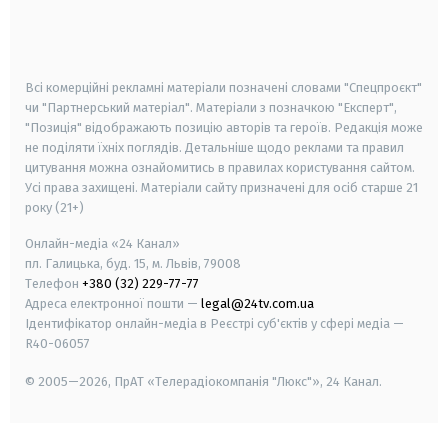
android
apple
smart tv
samsung smart tv
Всі комерційні рекламні матеріали позначені словами "Спецпроєкт"
чи "Партнерський матеріал". Матеріали з позначкою "Експерт",
"Позиція" відображають позицію авторів та героїв. Редакція може
не поділяти їхніх поглядів. Детальніше щодо реклами та правил
цитування можна ознайомитись в правилах користування сайтом.
Усі права захищені.
Матеріали сайту призначені для осіб старше
21
року (21+)
Онлайн-медіа «24 Канал»
пл. Галицька, буд. 15, м. Львів, 79008
Телефон
+380 (32) 229-77-77
Адреса електронної пошти —
legal@24tv.com.ua
Ідентифікатор онлайн-медіа в Реєстрі суб'єктів у сфері медіа —
R40-06057
© 2005—2026,
ПрАТ «Телерадіокомпанія "Люкс"», 24 Канал.