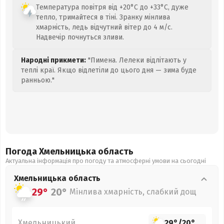
Температура повітря від +20°C до +33°C, дуже
тепло, тримайтеся в тіні. Зранку мінлива
хмарність, ледь відчутний вітер до 4 м/с.
Надвечір почнуться зливи.
Народні прикмети:
"Пимена. Лелеки відлітають у
теплі краї. Якщо відлетіли до цього дня — зима буде
ранньою."
Погода Хмельницька
область
Актуальна інформація про погоду та атмосферні умови на сьогодні
Хмельницька
область
29°
20°
Мінлива хмарність, слабкий дощ
Хмельницький
29°
/
20°