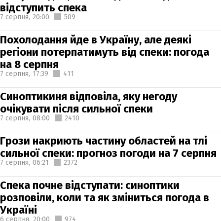
відступить спека
7 серпня,
20:00
509
Похолодання йде в Україну, але деякі
регіони потерпатимуть від спеки: погода
на 8 серпня
7 серпня,
17:39
411
Синоптикиня відповіла, яку негоду
очікувати після сильної спеки
7 серпня,
08:00
2410
Грози накриють частину областей на тлі
сильної спеки: прогноз погоди на 7 серпня
7 серпня,
06:21
2372
Спека почне відступати: синоптики
розповіли, коли та як зміниться погода в
Україні
6 серпня,
20:00
974