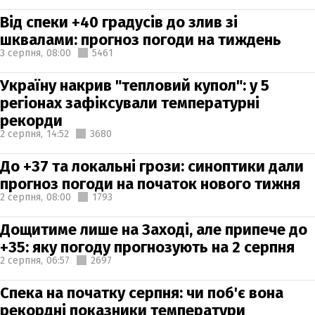
Від спеки +40 градусів до злив зі
шквалами: прогноз погоди на тиждень
3 серпня,
08:00
5461
Україну накрив "тепловий купол": у 5
регіонах зафіксували температурні
рекорди
2 серпня,
14:52
3680
До +37 та локальні грози: синоптики дали
прогноз погоди на початок нового тижня
2 серпня,
08:00
1793
Дощитиме лише на Заході, але припече до
+35: яку погоду прогнозують на 2 серпня
2 серпня,
06:57
2697
Спека на початку серпня: чи поб'є вона
рекордні показники температури