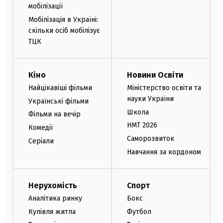
мобілізації
Мобілізація в Україні:
скільки осіб мобілізує
ТЦК
Кіно
Новини Освіти
Найцікавіші фільми
Міністерство освіти та
науки України
Українські фільми
Школа
Фільми на вечір
НМТ 2026
Комедії
Саморозвиток
Серіали
Навчання за кордоном
Нерухомість
Спорт
Аналітика ринку
Бокс
Купівля житла
Футбол