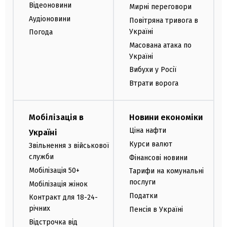
Відеоновини
Мирні переговори
Аудіоновини
Повітряна тривога в
Україні
Погода
Масована атака по
Україні
Вибухи у Росії
Втрати ворога
Мобілізація в
Новини економіки
Ціна нафти
Україні
Курси валют
Звільнення з військової
служби
Фінансові новини
Мобілізація 50+
Тарифи на комунальні
послуги
Мобілізація жінок
Податки
Контракт для 18-24-
річних
Пенсія в Україні
Відстрочка від