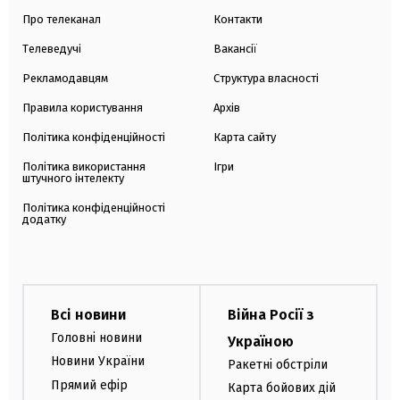
Про телеканал
Контакти
Телеведучі
Вакансії
Рекламодавцям
Структура власності
Правила користування
Архів
Політика конфіденційності
Карта сайту
Політика використання
Ігри
штучного інтелекту
Політика конфіденційності
додатку
Всі новини
Війна Росії з
Головні новини
Україною
Новини України
Ракетні обстріли
Прямий ефір
Карта бойових дій