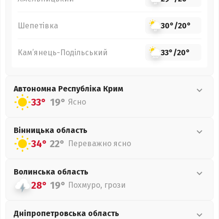
Шепетівка
30°
/
20°
Кам’янець-Подільський
33°
/
20°
Автономна Республіка Крим
33°
19°
Ясно
Вінницька
область
34°
22°
Переважно ясно
Волинська
область
28°
19°
Похмуро, грози
Дніпропетровська
область