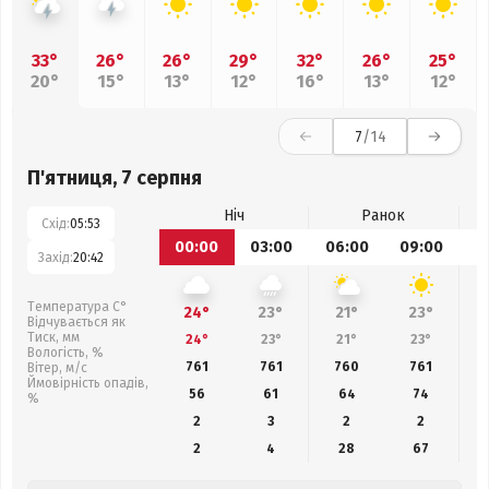
33°
26°
26°
29°
32°
26°
25°
20°
15°
13°
12°
16°
13°
12°
7
/14
П'ятниця, 7 серпня
Ніч
Ранок
Схід:
05:53
00:00
03:00
06:00
09:00
1
Захід:
20:42
Температура С°
24°
23°
21°
23°
Відчувається як
Тиск, мм
24°
23°
21°
23°
Вологість, %
761
761
760
761
Вітер, м/с
Ймовірність опадів,
56
61
64
74
%
2
3
2
2
2
4
28
67