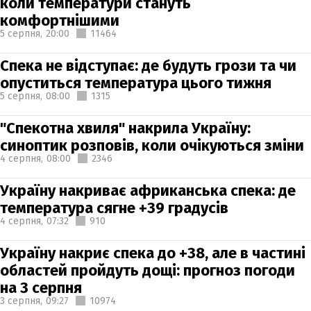
коли температури стануть
комфортнішими
5 серпня,
20:00
11464
Спека не відступає: де будуть грози та чи
опуститься температура цього тижня
5 серпня,
08:00
1315
"Спекотна хвиля" накрила Україну:
синоптик розповів, коли очікуються зміни
4 серпня,
08:00
2346
Україну накриває африканська спека: де
температура сягне +39 градусів
4 серпня,
07:32
910
Україну накриє спека до +38, але в частині
областей пройдуть дощі: прогноз погоди
на 3 серпня
3 серпня,
09:27
10974