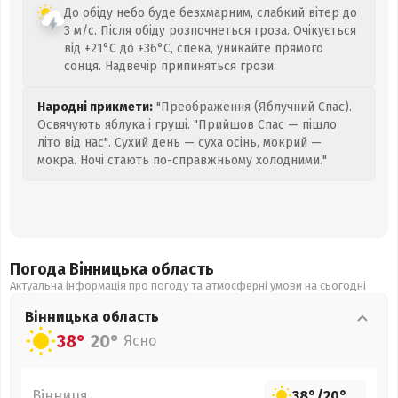
До обіду небо буде безхмарним, слабкий вітер до
3 м/с. Після обіду розпочнеться гроза. Очікується
від +21°C до +36°C, спека, уникайте прямого
сонця. Надвечір припиняться грози.
Народні прикмети:
"Преображення (Яблучний Спас).
Освячують яблука і груші. "Прийшов Спас — пішло
літо від нас". Сухий день — суха осінь, мокрий —
мокра. Ночі стають по-справжньому холодними."
Погода Вінницька
область
Актуальна інформація про погоду та атмосферні умови на сьогодні
Вінницька
область
38°
20°
Ясно
Вінниця
38°
/
20°