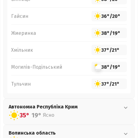
Гайсин
36°
/
20°
Жмеринка
38°
/
19°
Хмільник
37°
/
21°
Могилів-Подільський
38°
/
19°
Тульчин
37°
/
21°
Автономна Республіка Крим
35°
19°
Ясно
Волинська
область