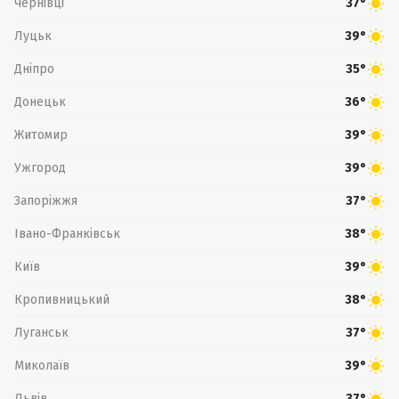
Чернівці
37°
Луцьк
39°
Дніпро
35°
Донецьк
36°
Житомир
39°
Ужгород
39°
Запоріжжя
37°
Івано-Франківськ
38°
Київ
39°
Кропивницький
38°
Луганськ
37°
Миколаїв
39°
Львів
37°