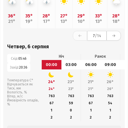
36°
35°
28°
27°
29°
33°
28°
21°
19°
17°
13°
10°
13°
18°
7
/14
Четвер, 6 серпня
Ніч
Ранок
Схід:
05:46
00:00
03:00
06:00
09:00
1
Захід:
20:36
Температура С°
24°
23°
21°
26°
Відчувається як
Тиск, мм
24°
23°
21°
26°
Вологість, %
763
763
763
763
Вітер, м/с
Ймовірність опадів,
67
59
67
54
%
1
0
1
1
2
2
2
2