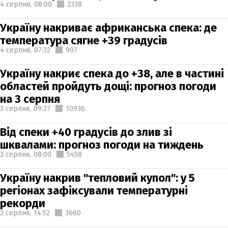
4 серпня,
08:00
2338
Україну накриває африканська спека: де
температура сягне +39 градусів
4 серпня,
07:32
907
Україну накриє спека до +38, але в частині
областей пройдуть дощі: прогноз погоди
на 3 серпня
3 серпня,
09:27
10936
Від спеки +40 градусів до злив зі
шквалами: прогноз погоди на тиждень
3 серпня,
08:00
5458
Україну накрив "тепловий купол": у 5
регіонах зафіксували температурні
рекорди
2 серпня,
14:52
3660