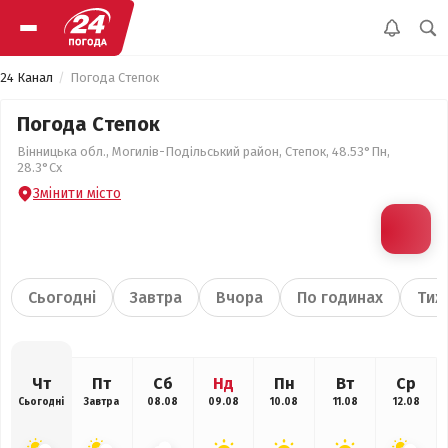
24 Канал
Погода Степок
Погода Степок
Вінницька обл., Могилів-Подільський район, Степок, 48.53°Пн,
28.3°Сх
Змінити місто
Сьогодні
Завтра
Вчора
По годинах
Тиж
Чт
Пт
Сб
Нд
Пн
Вт
Ср
Сьогодні
Завтра
08.08
09.08
10.08
11.08
12.08