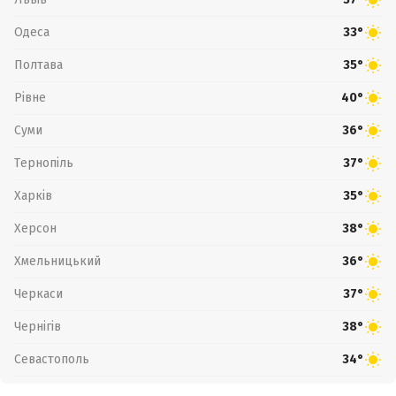
Одеса
33°
Полтава
35°
Рівне
40°
Суми
36°
Тернопіль
37°
Харків
35°
Херсон
38°
Хмельницький
36°
Черкаси
37°
Чернігів
38°
Севастополь
34°