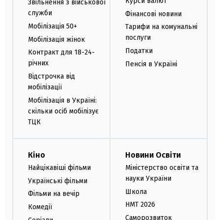
Курси валют
Звільнення з військової
служби
Фінансові новини
Мобілізація 50+
Тарифи на комунальні
послуги
Мобілізація жінок
Податки
Контракт для 18-24-
річних
Пенсія в Україні
Відстрочка від
мобілізації
Мобілізація в Україні:
скільки осіб мобілізує
ТЦК
Кіно
Новини Освіти
Найцікавіші фільми
Міністерство освіти та
науки України
Українські фільми
Школа
Фільми на вечір
НМТ 2026
Комедії
Саморозвиток