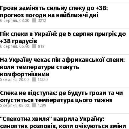
Грози замінять сильну спеку до +38:
прогноз погоди на найближчі дні
6 серпня,
08:00
3212
Пік спеки в Україні: де 6 серпня пригріє до
+38 градусів
6 серпня,
06:40
812
На Україну чекає пік африканської спеки:
коли температури стануть
комфортнішими
5 серпня,
20:00
11330
Спека не відступає: де будуть грози та чи
опуститься температура цього тижня
5 серпня,
08:00
1299
"Спекотна хвиля" накрила Україну:
синоптик розповів, коли очікуються зміни