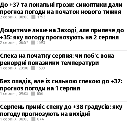
До +37 та локальні грози: синоптики дали
прогноз погоди на початок нового тижня
2 серпня,
08:00
1793
Дощитиме лише на Заході, але припече до
+35: яку погоду прогнозують на 2 серпня
2 серпня,
06:57
2693
Спека на початку серпня: чи поб'є вона
рекордні показники температури
1 серпня,
20:00
1539
Без опадів, але із сильною спекою до +37:
прогноз погоди на 1 серпня
1 серпня,
09:05
656
Серпень приніс спеку до +38 градусів: яку
погоду прогнозують на вихідні
1 серпня,
08:00
844