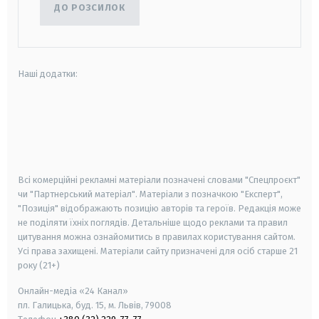
ДО РОЗСИЛОК
Наші додатки:
android
apple
smart tv
samsung smart tv
Всі комерційні рекламні матеріали позначені словами "Спецпроєкт"
чи "Партнерський матеріал". Матеріали з позначкою "Експерт",
"Позиція" відображають позицію авторів та героїв. Редакція може
не поділяти їхніх поглядів. Детальніше щодо реклами та правил
цитування можна ознайомитись в правилах користування сайтом.
Усі права захищені.
Матеріали сайту призначені для осіб старше
21
року (21+)
Онлайн-медіа «24 Канал»
пл. Галицька, буд. 15, м. Львів, 79008