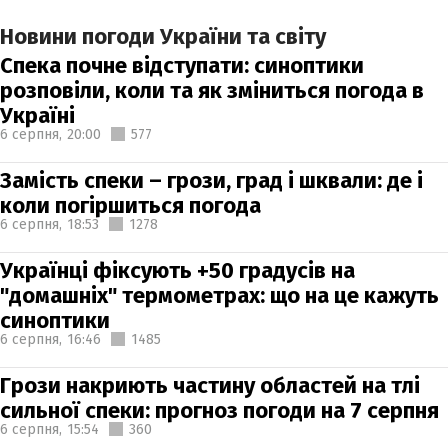
Новини погоди України та світу
Спека почне відступати: синоптики
розповіли, коли та як зміниться погода в
Україні
6 серпня,
20:00
577
Замість спеки – грози, град і шквали: де і
коли погіршиться погода
6 серпня,
18:53
1278
Українці фіксують +50 градусів на
"домашніх" термометрах: що на це кажуть
синоптики
6 серпня,
16:46
1485
Грози накриють частину областей на тлі
сильної спеки: прогноз погоди на 7 серпня
6 серпня,
15:54
360