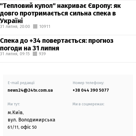
"Тепловий купол" накриває Європу: як
довго протримається сильна спека в
Україні
31 липня,
20:00
10911
Спека до +34 повертається: прогноз
погоди на 31 липня
31 липня,
09:15
939
E-mail редакції
Номер телефону:
news24@24tv.com.ua
+38 044 390 5077
Ми тут:
Ми в соцмережах:
м.Київ
,
вул. Володимирська
офіс
61/11,
50