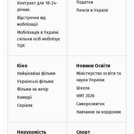
Податки
Контракт для 18-24-
річних
Пенсія в Україні
Відстрочка від
мобілізації
Мобілізація в Україні:
скільки осіб мобілізує
ТЦК
Кіно
Новини Освіти
Найцікавіші фільми
Міністерство освіти та
науки України
Українські фільми
Школа
Фільми на вечір
НМТ 2026
Комедії
Саморозвиток
Серіали
Навчання за кордоном
Нерухомість
Спорт