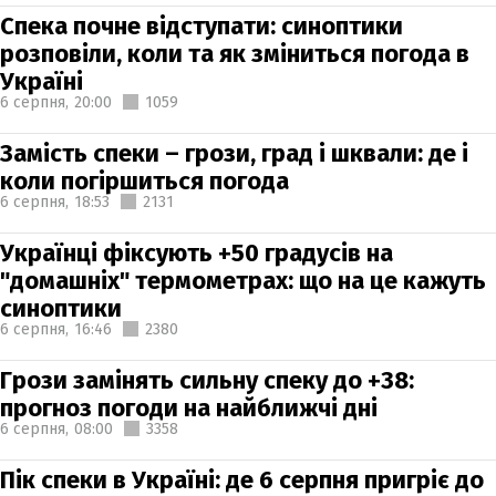
Спека почне відступати: синоптики
розповіли, коли та як зміниться погода в
Україні
6 серпня,
20:00
1059
Замість спеки – грози, град і шквали: де і
коли погіршиться погода
6 серпня,
18:53
2131
Українці фіксують +50 градусів на
"домашніх" термометрах: що на це кажуть
синоптики
6 серпня,
16:46
2380
Грози замінять сильну спеку до +38:
прогноз погоди на найближчі дні
6 серпня,
08:00
3358
Пік спеки в Україні: де 6 серпня пригріє до