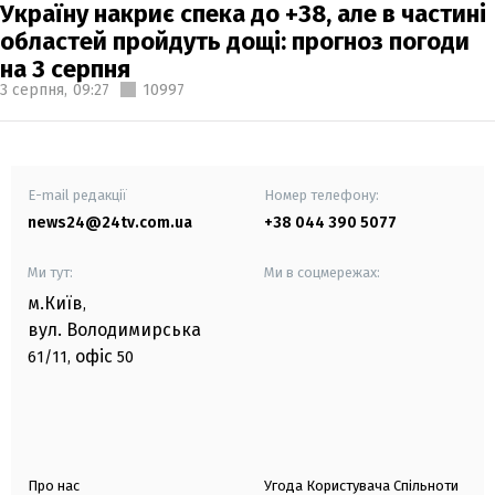
Україну накриє спека до +38, але в частині
областей пройдуть дощі: прогноз погоди
на 3 серпня
3 серпня,
09:27
10997
E-mail редакції
Номер телефону:
news24@24tv.com.ua
+38 044 390 5077
Ми тут:
Ми в соцмережах:
м.Київ
,
вул. Володимирська
офіс
61/11,
50
Про нас
Угода Користувача Спільноти