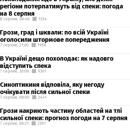
регіони потерпатимуть від спеки: погода
на 8 серпня
8 серпня,
06:46
1334
Грози, град і шквали: по всій Україні
оголосили штормове попередження
7 серпня,
21:00
1956
В Україні дещо похолодає: як надовго
відступить спека
7 серпня,
20:00
9301
Синоптикиня відповіла, яку негоду
очікувати після сильної спеки
7 серпня,
08:00
2441
Грози накриють частину областей на тлі
сильної спеки: прогноз погоди на 7 серпня
7 серпня,
06:21
2397