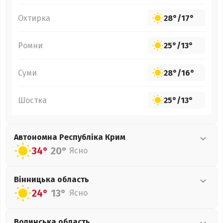
Охтирка
28°
/
17°
Ромни
25°
/
13°
Суми
28°
/
16°
Шостка
25°
/
13°
Автономна Республіка Крим
34°
20°
Ясно
Вінницька
область
24°
13°
Ясно
Волинська
область