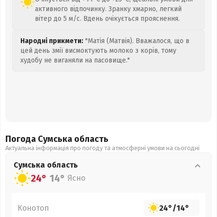
активного відпочинку. Зранку хмарно, легкий
вітер до 5 м/с. Вдень очікується прояснення.
Народні прикмети:
"Матія (Матвія). Вважалося, що в
цей день змії висмоктують молоко з корів, тому
худобу не виганяли на пасовище."
Погода Сумська
область
Актуальна інформація про погоду та атмосферні умови на сьогодні
Сумська
область
24°
14°
Ясно
Конотоп
24°
/
14°