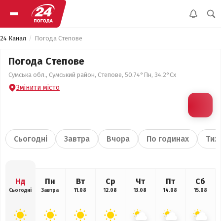
24 Канал
Погода Степове
Погода Степове
Сумська обл., Сумський район, Степове, 50.74°Пн, 34.2°Сх
Змінити місто
Сьогодні
Завтра
Вчора
По годинах
Тиж
Нд
Пн
Вт
Ср
Чт
Пт
Сб
Сьогодні
Завтра
11.08
12.08
13.08
14.08
15.08