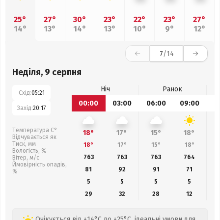
25°
27°
30°
23°
22°
23°
27°
14°
13°
14°
13°
10°
9°
12°
7
/14
Неділя, 9 серпня
Ніч
Ранок
Схід:
05:21
00:00
03:00
06:00
09:00
1
Захід:
20:17
Температура С°
18°
17°
15°
18°
Відчувається як
Тиск, мм
18°
17°
15°
18°
Вологість, %
763
763
763
764
Вітер, м/с
Ймовірність опадів,
81
92
91
71
%
5
5
5
5
29
32
28
12
Очікується від +14°C до +25°C, ідеальні умови для