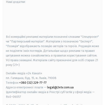
Наші додатки:
android
apple
smart tv
samsung smart tv
Всі комерційні рекламні матеріали позначені словами "Спецпроєкт"
чи "Партнерський матеріал". Матеріали з позначкою "Експерт",
"Позиція" відображають позицію авторів та героїв. Редакція може
не поділяти їхніх поглядів. Детальніше щодо реклами та правил
цитування можна ознайомитись в правилах користування сайтом.
Усі права захищені.
Матеріали сайту призначені для осіб старше
21
року (21+)
Онлайн-медіа «24 Канал»
пл. Галицька, буд. 15, м. Львів, 79008
Телефон
+380 (32) 229-77-77
Адреса електронної пошти —
legal@24tv.com.ua
Ідентифікатор онлайн-медіа в Реєстрі суб'єктів у сфері медіа —
R40-06057