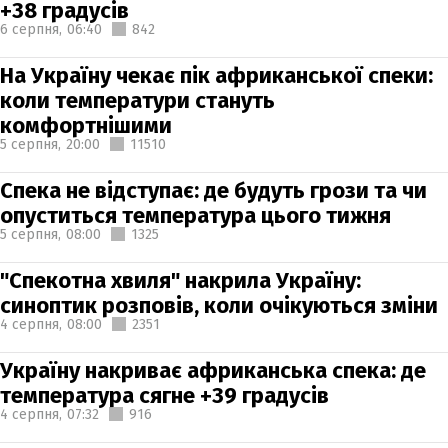
+38 градусів
6 серпня,
06:40
842
На Україну чекає пік африканської спеки:
коли температури стануть
комфортнішими
5 серпня,
20:00
11510
Спека не відступає: де будуть грози та чи
опуститься температура цього тижня
5 серпня,
08:00
1325
"Спекотна хвиля" накрила Україну:
синоптик розповів, коли очікуються зміни
4 серпня,
08:00
2351
Україну накриває африканська спека: де
температура сягне +39 градусів
4 серпня,
07:32
916