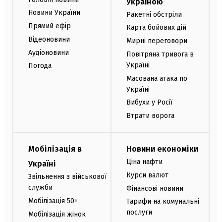
Україною
Новини України
Ракетні обстріли
Прямий ефір
Карта бойових дій
Відеоновини
Мирні переговори
Аудіоновини
Повітряна тривога в
Україні
Погода
Масована атака по
Україні
Вибухи у Росії
Втрати ворога
Мобілізація в
Новини економіки
Ціна нафти
Україні
Курси валют
Звільнення з військової
служби
Фінансові новини
Мобілізація 50+
Тарифи на комунальні
послуги
Мобілізація жінок