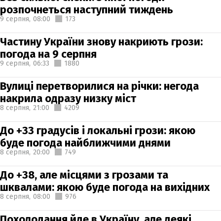
розпочнеться наступний тиждень
9 серпня,
08:00
173
Частину України знову накриють грози:
погода на 9 серпня
9 серпня,
06:33
1880
Вулиці перетворилися на річки: негода
накрила одразу низку міст
8 серпня,
21:00
4209
До +33 градусів і локальні грози: якою
буде погода найближчими днями
8 серпня,
20:00
749
До +38, але місцями з грозами та
шквалами: якою буде погода на вихідних
8 серпня,
08:00
976
Похолодання йде в Україну, але деякі