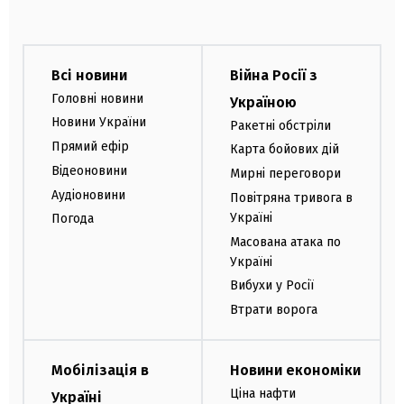
Всі новини
Війна Росії з
Головні новини
Україною
Новини України
Ракетні обстріли
Прямий ефір
Карта бойових дій
Відеоновини
Мирні переговори
Аудіоновини
Повітряна тривога в
Україні
Погода
Масована атака по
Україні
Вибухи у Росії
Втрати ворога
Мобілізація в
Новини економіки
Ціна нафти
Україні