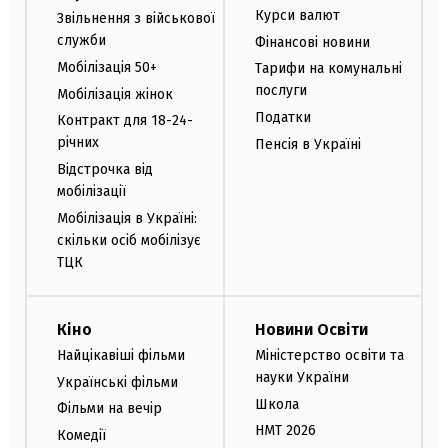
Курси валют
Звільнення з військової
служби
Фінансові новини
Мобілізація 50+
Тарифи на комунальні
послуги
Мобілізація жінок
Податки
Контракт для 18-24-
річних
Пенсія в Україні
Відстрочка від
мобілізації
Мобілізація в Україні:
скільки осіб мобілізує
ТЦК
Кіно
Новини Освіти
Найцікавіші фільми
Міністерство освіти та
науки України
Українські фільми
Школа
Фільми на вечір
НМТ 2026
Комедії