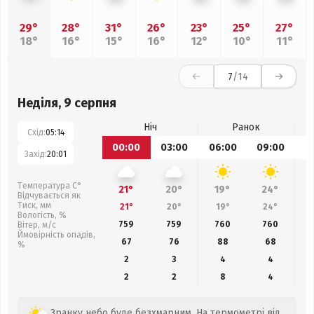
29°
28°
31°
26°
23°
25°
27°
18°
16°
15°
16°
12°
10°
11°
7
/14
Неділя, 9 серпня
Ніч
Ранок
Схід:
05:14
00:00
03:00
06:00
09:00
1
Захід:
20:01
Температура С°
21°
20°
19°
24°
Відчувається як
Тиск, мм
21°
20°
19°
24°
Вологість, %
759
759
760
760
Вітер, м/с
Ймовірність опадів,
67
76
88
68
%
2
3
4
4
2
2
8
4
Зранку небо буде безхмарним. На термометрі від