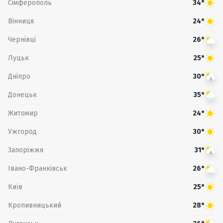
Сімферополь
34°
Вінниця
24°
Чернівці
26°
Луцьк
25°
Дніпро
30°
Донецьк
35°
Житомир
24°
Ужгород
30°
Запоріжжя
31°
Івано-Франківськ
26°
Київ
25°
Кропивницький
28°