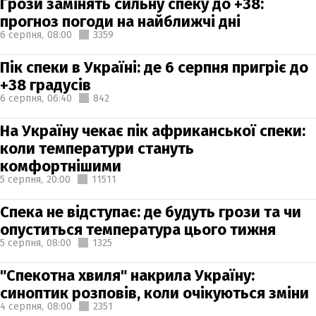
Грози замінять сильну спеку до +38:
прогноз погоди на найближчі дні
6 серпня,
08:00
3359
Пік спеки в Україні: де 6 серпня пригріє до
+38 градусів
6 серпня,
06:40
842
На Україну чекає пік африканської спеки:
коли температури стануть
комфортнішими
5 серпня,
20:00
11511
Спека не відступає: де будуть грози та чи
опуститься температура цього тижня
5 серпня,
08:00
1325
"Спекотна хвиля" накрила Україну:
синоптик розповів, коли очікуються зміни
4 серпня,
08:00
2351