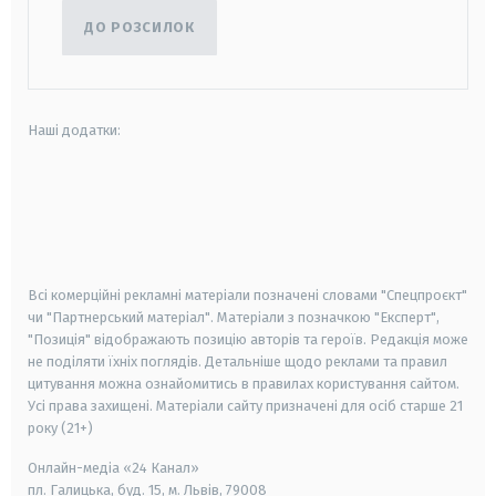
ДО РОЗСИЛОК
Наші додатки:
android
apple
smart tv
samsung smart tv
Всі комерційні рекламні матеріали позначені словами "Спецпроєкт"
чи "Партнерський матеріал". Матеріали з позначкою "Експерт",
"Позиція" відображають позицію авторів та героїв. Редакція може
не поділяти їхніх поглядів. Детальніше щодо реклами та правил
цитування можна ознайомитись в правилах користування сайтом.
Усі права захищені.
Матеріали сайту призначені для осіб старше
21
року (21+)
Онлайн-медіа «24 Канал»
пл. Галицька, буд. 15, м. Львів, 79008