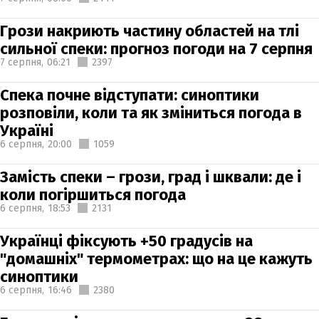
Грози накриють частину областей на тлі
сильної спеки: прогноз погоди на 7 серпня
7 серпня,
06:21
2397
Спека почне відступати: синоптики
розповіли, коли та як зміниться погода в
Україні
6 серпня,
20:00
1059
Замість спеки – грози, град і шквали: де і
коли погіршиться погода
6 серпня,
18:53
2131
Українці фіксують +50 градусів на
"домашніх" термометрах: що на це кажуть
синоптики
6 серпня,
16:46
2380