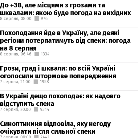
До +38, але місцями з грозами та
шквалами: якою буде погода на вихідних
8 серпня,
08:00
976
Похолодання йде в Україну, але деякі
регіони потерпатимуть від спеки: погода
на 8 серпня
8 серпня,
06:46
1334
Грози, град і шквали: по всій Україні
оголосили штормове попередження
7 серпня,
21:00
1958
В Україні дещо похолодає: як надовго
відступить спека
7 серпня,
20:00
9314
Синоптикиня відповіла, яку негоду
очікувати після сильної спеки
7 серпня,
08:00
2441