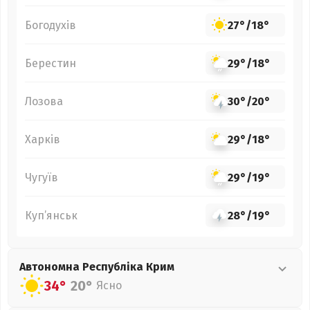
Богодухів
27°
/
18°
Берестин
29°
/
18°
Лозова
30°
/
20°
Харків
29°
/
18°
Чугуїв
29°
/
19°
Куп’янськ
28°
/
19°
Автономна Республіка Крим
34°
20°
Ясно