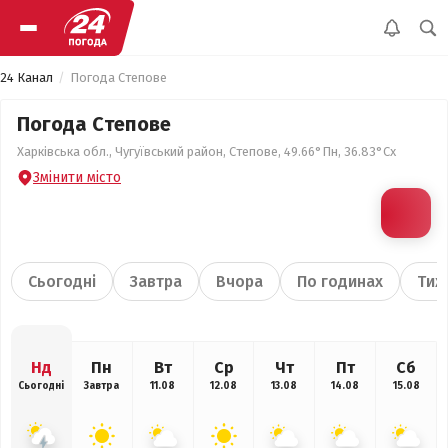
24 Канал
Погода Степове
Погода Степове
Харківська обл., Чугуївський район, Степове, 49.66°Пн, 36.83°Сх
Змінити місто
Сьогодні
Завтра
Вчора
По годинах
Тиж
Нд
Пн
Вт
Ср
Чт
Пт
Сб
Сьогодні
Завтра
11.08
12.08
13.08
14.08
15.08