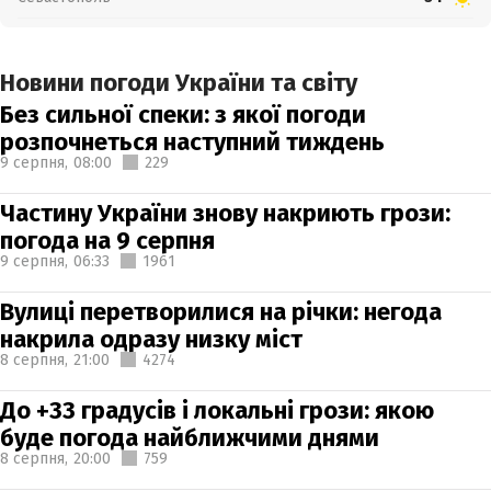
Новини погоди України та світу
Без сильної спеки: з якої погоди
розпочнеться наступний тиждень
9 серпня,
08:00
229
Частину України знову накриють грози:
погода на 9 серпня
9 серпня,
06:33
1961
Вулиці перетворилися на річки: негода
накрила одразу низку міст
8 серпня,
21:00
4274
До +33 градусів і локальні грози: якою
буде погода найближчими днями
8 серпня,
20:00
759