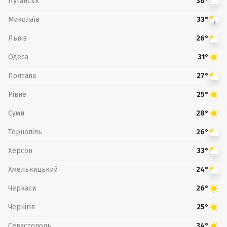
Луганськ
36°
Миколаїв
33°
Львів
26°
Одеса
31°
Полтава
27°
Рівне
25°
Суми
28°
Тернопіль
26°
Херсон
33°
Хмельницький
24°
Черкаси
26°
Чернігів
25°
Севастополь
34°