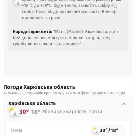
+18°C до +29°C, буде тепло, захистіть шкіру від
сонця. Після обіду розпочнеться гроза. Ввечері
припиняться грози.
Народні прикмети:
"Матія (Матвія). Вважалося, що в
цей день змії висмоктують молоко з корів, тому
худобу не виганяли на пасовище."
Погода Харківська
область
Актуальна інформація про погоду та атмосферні умови на сьогодні
Харківська
область
30°
18°
Мінлива хмарність, грози
Ізюм
30°
/
18°