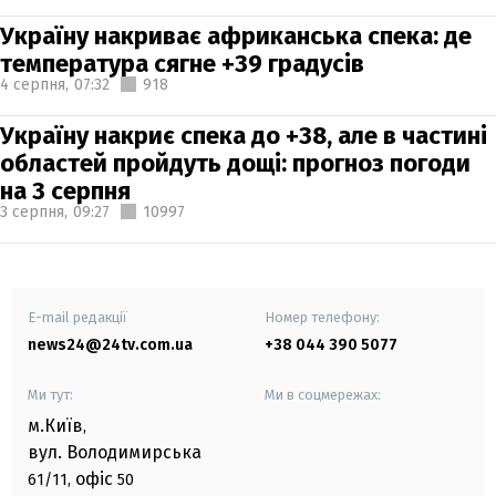
Україну накриває африканська спека: де
температура сягне +39 градусів
4 серпня,
07:32
918
Україну накриє спека до +38, але в частині
областей пройдуть дощі: прогноз погоди
на 3 серпня
3 серпня,
09:27
10997
E-mail редакції
Номер телефону:
news24@24tv.com.ua
+38 044 390 5077
Ми тут:
Ми в соцмережах:
м.Київ
,
вул. Володимирська
офіс
61/11,
50