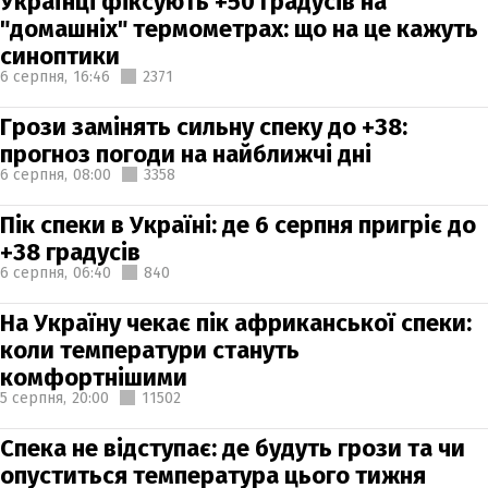
Українці фіксують +50 градусів на
"домашніх" термометрах: що на це кажуть
синоптики
6 серпня,
16:46
2371
Грози замінять сильну спеку до +38:
прогноз погоди на найближчі дні
6 серпня,
08:00
3358
Пік спеки в Україні: де 6 серпня пригріє до
+38 градусів
6 серпня,
06:40
840
На Україну чекає пік африканської спеки:
коли температури стануть
комфортнішими
5 серпня,
20:00
11502
Спека не відступає: де будуть грози та чи
опуститься температура цього тижня