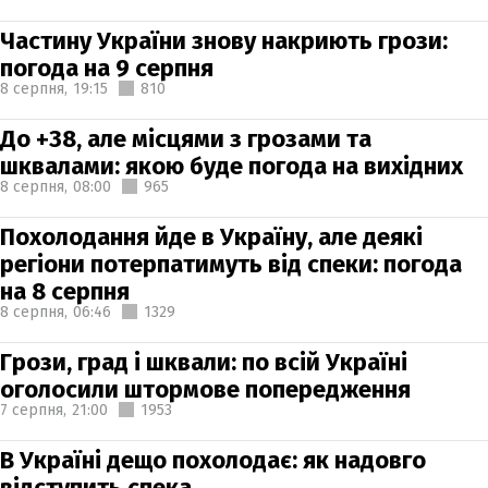
Частину України знову накриють грози:
погода на 9 серпня
8 серпня,
19:15
810
До +38, але місцями з грозами та
шквалами: якою буде погода на вихідних
8 серпня,
08:00
965
Похолодання йде в Україну, але деякі
регіони потерпатимуть від спеки: погода
на 8 серпня
8 серпня,
06:46
1329
Грози, град і шквали: по всій Україні
оголосили штормове попередження
7 серпня,
21:00
1953
В Україні дещо похолодає: як надовго
відступить спека