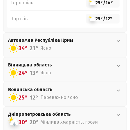
Тернопіль
25°
/
14°
Чортків
25°
/
12°
Автономна Республіка Крим
34°
21°
Ясно
Вінницька
область
24°
13°
Ясно
Волинська
область
25°
12°
Переважно ясно
Дніпропетровська
область
30°
20°
Мінлива хмарність, грози