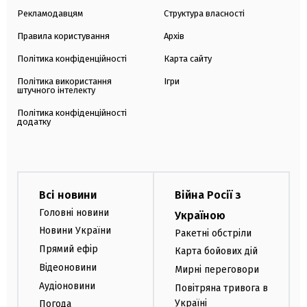
Рекламодавцям
Структура власності
Правила користування
Архів
Політика конфіденційності
Карта сайту
Політика використання
Ігри
штучного інтелекту
Політика конфіденційності
додатку
Всі новини
Війна Росії з
Головні новини
Україною
Новини України
Ракетні обстріли
Прямий ефір
Карта бойових дій
Відеоновини
Мирні переговори
Аудіоновини
Повітряна тривога в
Україні
Погода