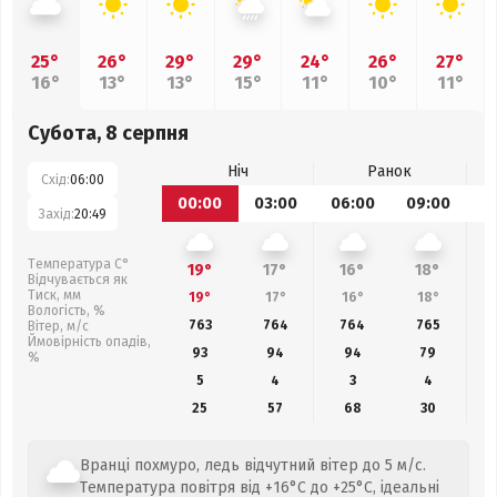
25°
26°
29°
29°
24°
26°
27°
16°
13°
13°
15°
11°
10°
11°
Субота, 8 серпня
Ніч
Ранок
Схід:
06:00
00:00
03:00
06:00
09:00
1
Захід:
20:49
Температура С°
19°
17°
16°
18°
Відчувається як
Тиск, мм
19°
17°
16°
18°
Вологість, %
763
764
764
765
Вітер, м/с
Ймовірність опадів,
93
94
94
79
%
5
4
3
4
25
57
68
30
Вранці похмуро, ледь відчутний вітер до 5 м/с.
Температура повітря від +16°C до +25°C, ідеальні