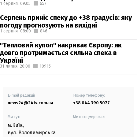
1 серпня,
09:05
657
Серпень приніс спеку до +38 градусів: яку
погоду прогнозують на вихідні
1 серпня,
08:00
846
"Тепловий купол" накриває Європу: як
довго протримається сильна спека в
Україні
31 липня,
20:00
10915
E-mail редакції
Номер телефону:
news24@24tv.com.ua
+38 044 390 5077
Ми тут:
Ми в соцмережах:
м.Київ
,
вул. Володимирська