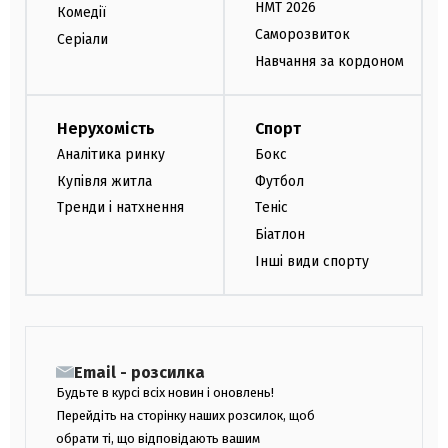
НМТ 2026
Комедії
Саморозвиток
Серіали
Навчання за кордоном
Нерухомість
Спорт
Аналітика ринку
Бокс
Купівля житла
Футбол
Тренди і натхнення
Теніс
Біатлон
Інші види спорту
Email - розсилка
Будьте в курсі всіх новин і оновлень!
Перейдіть на сторінку наших розсилок, щоб
обрати ті, що відповідають вашим