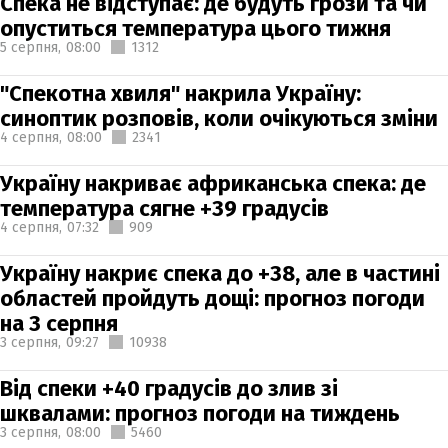
Спека не відступає: де будуть грози та чи
опуститься температура цього тижня
5 серпня,
08:00
1312
"Спекотна хвиля" накрила Україну:
синоптик розповів, коли очікуються зміни
4 серпня,
08:00
2341
Україну накриває африканська спека: де
температура сягне +39 градусів
4 серпня,
07:32
909
Україну накриє спека до +38, але в частині
областей пройдуть дощі: прогноз погоди
на 3 серпня
3 серпня,
09:27
10938
Від спеки +40 градусів до злив зі
шквалами: прогноз погоди на тиждень
3 серпня,
08:00
5460