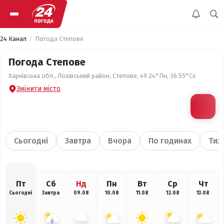
24 Канал
Погода Степове
Погода Степове
Харківська обл., Лозівський район, Степове, 49.24°Пн, 36.55°Сх
Змінити місто
Сьогодні
Завтра
Вчора
По годинах
Тиж
Пт
Сб
Нд
Пн
Вт
Ср
Чт
Сьогодні
Завтра
09.08
10.08
11.08
12.08
13.08