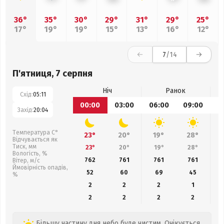
36°
35°
30°
29°
31°
29°
25°
17°
19°
19°
15°
13°
16°
12°
7
/14
П'ятниця, 7 серпня
Ніч
Ранок
Схід:
05:11
00:00
03:00
06:00
09:00
1
Захід:
20:04
Температура С°
23°
20°
19°
28°
Відчувається як
Тиск, мм
23°
20°
19°
28°
Вологість, %
762
761
761
761
Вітер, м/с
Ймовірність опадів,
52
60
69
45
%
2
2
2
1
2
2
2
2
Більшу частину дня небо буде чистим. Очікується