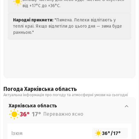
від +17°C до +36°C.
Народні прикмети:
"Пимена. Лелеки відлітають у
теплі краї. Якщо відлетіли до цього дня — зима буде
ранньою."
Погода Харківська
область
Актуальна інформація про погоду та атмосферні умови на сьогодні
Харківська
область
36°
17°
Переважно ясно
Ізюм
36°
/
17°