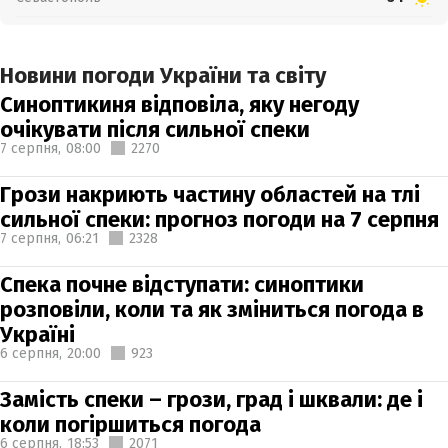
Новини погоди України та світу
Синоптикиня відповіла, яку негоду
очікувати після сильної спеки
7 серпня,
08:00
2270
Грози накриють частину областей на тлі
сильної спеки: прогноз погоди на 7 серпня
7 серпня,
06:21
2328
Спека почне відступати: синоптики
розповіли, коли та як зміниться погода в
Україні
6 серпня,
20:00
923
Замість спеки – грози, град і шквали: де і
коли погіршиться погода
6 серпня,
18:53
2071