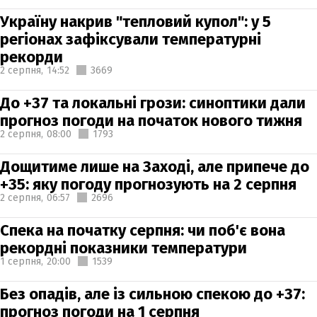
Україну накрив "тепловий купол": у 5
регіонах зафіксували температурні
рекорди
2 серпня,
14:52
3669
До +37 та локальні грози: синоптики дали
прогноз погоди на початок нового тижня
2 серпня,
08:00
1793
Дощитиме лише на Заході, але припече до
+35: яку погоду прогнозують на 2 серпня
2 серпня,
06:57
2696
Спека на початку серпня: чи поб'є вона
рекордні показники температури
1 серпня,
20:00
1539
Без опадів, але із сильною спекою до +37:
прогноз погоди на 1 серпня