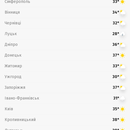
Сімферополь
33°
Вінниця
34°
Чернівці
32°
Луцьк
28°
Дніпро
36°
Донецьк
37°
Житомир
33°
Ужгород
30°
Запоріжжя
37°
Івано-Франківськ
31°
Київ
35°
Кропивницький
38°