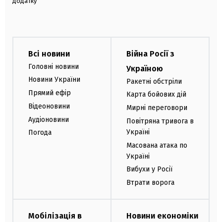
додатку
Всі новини
Війна Росії з
Головні новини
Україною
Новини України
Ракетні обстріли
Прямий ефір
Карта бойових дій
Відеоновини
Мирні переговори
Аудіоновини
Повітряна тривога в
Україні
Погода
Масована атака по
Україні
Вибухи у Росії
Втрати ворога
Мобілізація в
Новини економіки