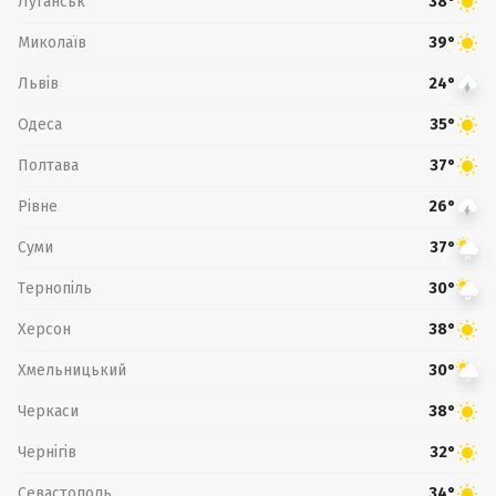
Луганськ
38°
Миколаїв
39°
Львів
24°
Одеса
35°
Полтава
37°
Рівне
26°
Суми
37°
Тернопіль
30°
Херсон
38°
Хмельницький
30°
Черкаси
38°
Чернігів
32°
Севастополь
34°