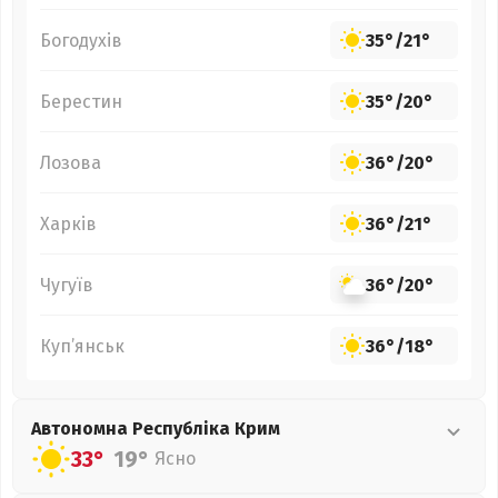
Богодухів
35°
/
21°
Берестин
35°
/
20°
Лозова
36°
/
20°
Харків
36°
/
21°
Чугуїв
36°
/
20°
Куп’янськ
36°
/
18°
Автономна Республіка Крим
33°
19°
Ясно