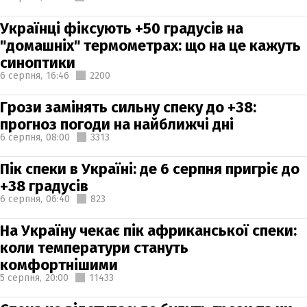
Українці фіксують +50 градусів на
"домашніх" термометрах: що на це кажуть
синоптики
6 серпня,
16:46
2200
Грози замінять сильну спеку до +38:
прогноз погоди на найближчі дні
6 серпня,
08:00
3313
Пік спеки в Україні: де 6 серпня пригріє до
+38 градусів
6 серпня,
06:40
823
На Україну чекає пік африканської спеки:
коли температури стануть
комфортнішими
5 серпня,
20:00
11433