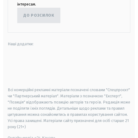
інтересам.
ДО РОЗСИЛОК
Наші додатки:
android
apple
smart tv
samsung smart tv
Всі комерційні рекламні матеріали позначені словами "Спецпроєкт"
чи "Партнерський матеріал". Матеріали з позначкою "Експерт",
"Позиція" відображають позицію авторів та героїв. Редакція може
не поділяти їхніх поглядів. Детальніше щодо реклами та правил
цитування можна ознайомитись в правилах користування сайтом.
Усі права захищені.
Матеріали сайту призначені для осіб старше
21
року (21+)
Онлайн-медіа «24 Канал»