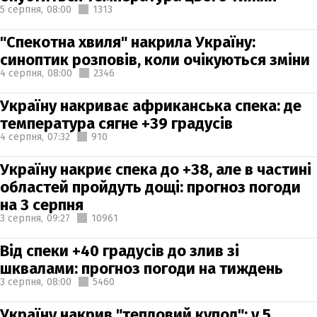
5 серпня,
08:00
1313
"Спекотна хвиля" накрила Україну:
синоптик розповів, коли очікуються зміни
4 серпня,
08:00
2346
Україну накриває африканська спека: де
температура сягне +39 градусів
4 серпня,
07:32
910
Україну накриє спека до +38, але в частині
областей пройдуть дощі: прогноз погоди
на 3 серпня
3 серпня,
09:27
10961
Від спеки +40 градусів до злив зі
шквалами: прогноз погоди на тиждень
3 серпня,
08:00
5460
Україну накрив "тепловий купол": у 5