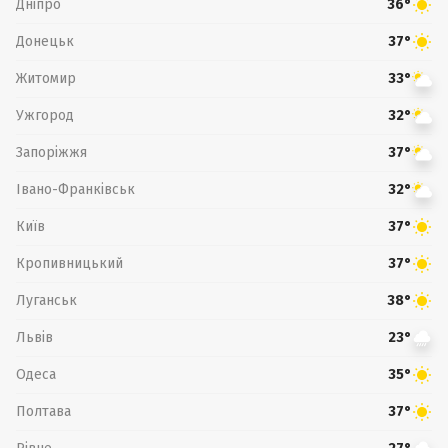
Дніпро
36°
Донецьк
37°
Житомир
33°
Ужгород
32°
Запоріжжя
37°
Івано-Франківськ
32°
Київ
37°
Кропивницький
37°
Луганськ
38°
Львів
23°
Одеса
35°
Полтава
37°