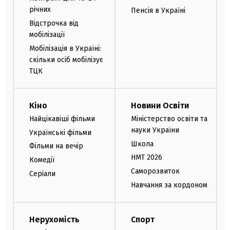
річних
Пенсія в Україні
Відстрочка від
мобілізації
Мобілізація в Україні:
скільки осіб мобілізує
ТЦК
Кіно
Новини Освіти
Найцікавіші фільми
Міністерство освіти та
науки України
Українські фільми
Школа
Фільми на вечір
НМТ 2026
Комедії
Саморозвиток
Серіали
Навчання за кордоном
Нерухомість
Спорт