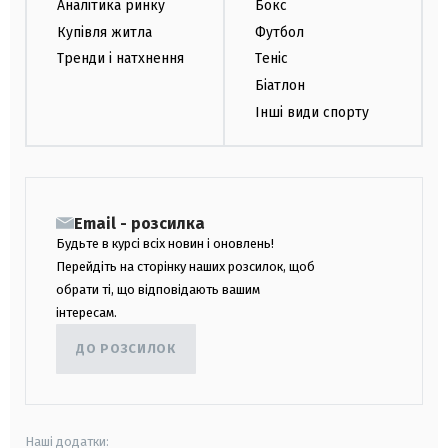
Аналітика ринку
Бокс
Купівля житла
Футбол
Тренди і натхнення
Теніс
Біатлон
Інші види спорту
Email - розсилка
Будьте в курсі всіх новин і оновлень!
Перейдіть на сторінку наших розсилок, щоб
обрати ті, що відповідають вашим
інтересам.
ДО РОЗСИЛОК
Наші додатки: