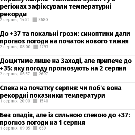
регіонах зафіксували температурні
рекорди
2 серпня,
14:52
3680
До +37 та локальні грози: синоптики дали
прогноз погоди на початок нового тижня
2 серпня,
08:00
1793
Дощитиме лише на Заході, але припече до
+35: яку погоду прогнозують на 2 серпня
2 серпня,
06:57
2697
Спека на початку серпня: чи поб'є вона
рекордні показники температури
1 серпня,
20:00
1540
Без опадів, але із сильною спекою до +37:
прогноз погоди на 1 серпня
1 серпня,
09:05
659