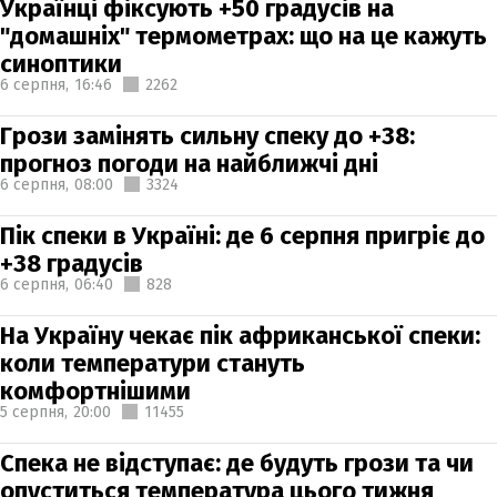
Українці фіксують +50 градусів на
"домашніх" термометрах: що на це кажуть
синоптики
6 серпня,
16:46
2262
Грози замінять сильну спеку до +38:
прогноз погоди на найближчі дні
6 серпня,
08:00
3324
Пік спеки в Україні: де 6 серпня пригріє до
+38 градусів
6 серпня,
06:40
828
На Україну чекає пік африканської спеки:
коли температури стануть
комфортнішими
5 серпня,
20:00
11455
Спека не відступає: де будуть грози та чи
опуститься температура цього тижня