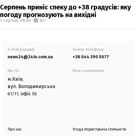
Серпень приніс спеку до +38 градусів: яку
погоду прогнозують на вихідні
1 серпня,
08:00
847
E-mail редакції
Номер телефону:
news24@24tv.com.ua
+38 044 390 5077
Ми тут:
Ми в соцмережах:
м.Київ
,
вул. Володимирська
офіс
61/11,
50
Про нас
Угода Користувача Спільноти