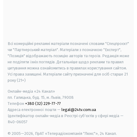
android
apple
smart tv
samsung smart tv
Всі комерційні рекламні матеріали позначені словами "Спецпроєкт"
чи "Партнерський матеріал". Матеріали з позначкою "Експерт",
"Позиція" відображають позицію авторів та героїв. Редакція може
не поділяти їхніх поглядів. Детальніше щодо реклами та правил
цитування можна ознайомитись в правилах користування сайтом.
Усі права захищені.
Матеріали сайту призначені для осіб старше
21
року (21+)
Онлайн-медіа «24 Канал»
пл. Галицька, буд. 15, м. Львів, 79008
Телефон
+380 (32) 229-77-77
Адреса електронної пошти —
legal@24tv.com.ua
Ідентифікатор онлайн-медіа в Реєстрі суб'єктів у сфері медіа —
R40-06057
© 2005—2026,
ПрАТ «Телерадіокомпанія "Люкс"», 24 Канал.