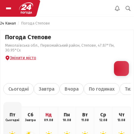
24 Канал
Погода Степове
Погода Степове
Миколаївська обл., Первомайський район, Степове, 47.87°Пн,
30.95°Сх
Змінити місто
Сьогодні
Завтра
Вчора
По годинах
Тиж
Пт
Сб
Нд
Пн
Вт
Ср
Чт
Сьогодні
Завтра
09.08
10.08
11.08
12.08
13.08