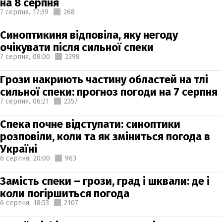
на 8 серпня
7 серпня,
17:39
268
Синоптикиня відповіла, яку негоду
очікувати після сильної спеки
7 серпня,
08:00
2398
Грози накриють частину областей на тлі
сильної спеки: прогноз погоди на 7 серпня
7 серпня,
06:21
2357
Спека почне відступати: синоптики
розповіли, коли та як зміниться погода в
Україні
6 серпня,
20:00
963
Замість спеки – грози, град і шквали: де і
коли погіршиться погода
6 серпня,
18:53
2107