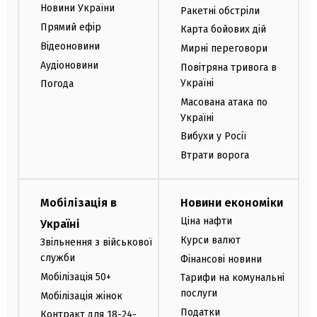
Новини України
Ракетні обстріли
Прямий ефір
Карта бойових дій
Відеоновини
Мирні переговори
Аудіоновини
Повітряна тривога в
Україні
Погода
Масована атака по
Україні
Вибухи у Росії
Втрати ворога
Мобілізація в
Новини економіки
Ціна нафти
Україні
Курси валют
Звільнення з військової
служби
Фінансові новини
Мобілізація 50+
Тарифи на комунальні
послуги
Мобілізація жінок
Податки
Контракт для 18-24-