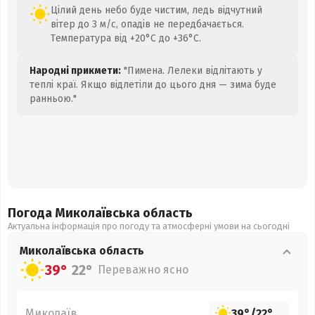
Цілий день небо буде чистим, ледь відчутний
вітер до 3 м/с, опадів не передбачається.
Температура від +20°C до +36°C.
Народні прикмети:
"Пимена. Лелеки відлітають у
теплі краї. Якщо відлетіли до цього дня — зима буде
ранньою."
Погода Миколаївська
область
Актуальна інформація про погоду та атмосферні умови на сьогодні
Миколаївська
область
39°
22°
Переважно ясно
Миколаїв
39°
/
22°