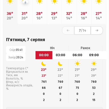
36°
31°
28°
29°
32°
28°
27°
20°
20°
16°
13°
14°
16°
14°
7
/14
П'ятниця, 7 серпня
Ніч
Ранок
Схід:
05:41
00:00
03:00
06:00
09:00
1
Захід:
20:24
Температура С°
23°
22°
21°
29°
Відчувається як
Тиск, мм
23°
22°
21°
29°
Вологість, %
761
760
760
760
Вітер, м/с
Ймовірність опадів,
66
67
75
53
%
0
0
0
2
2
2
2
15