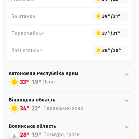
Баштанка
39°
/
21°
Первомайськ
37°
/
21°
Вознесенськ
38°
/
20°
Автономна Республіка Крим
33°
19°
Ясно
Вінницька
область
34°
22°
Переважно ясно
Волинська
область
28°
19°
Похмуро, грози