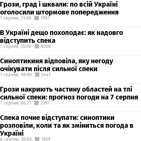
Грози, град і шквали: по всій Україні
оголосили штормове попередження
7 серпня,
21:00
1957
В Україні дещо похолодає: як надовго
відступить спека
7 серпня,
20:00
9306
Синоптикиня відповіла, яку негоду
очікувати після сильної спеки
7 серпня,
08:00
2441
Грози накриють частину областей на тлі
сильної спеки: прогноз погоди на 7 серпня
7 серпня,
06:21
2397
Спека почне відступати: синоптики
розповіли, коли та як зміниться погода в
Україні
6 серпня,
20:00
1059