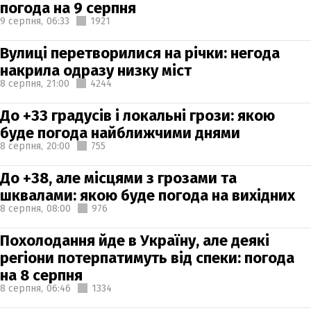
погода на 9 серпня
9 серпня,
06:33
1921
Вулиці перетворилися на річки: негода
накрила одразу низку міст
8 серпня,
21:00
4244
До +33 градусів і локальні грози: якою
буде погода найближчими днями
8 серпня,
20:00
755
До +38, але місцями з грозами та
шквалами: якою буде погода на вихідних
8 серпня,
08:00
976
Похолодання йде в Україну, але деякі
регіони потерпатимуть від спеки: погода
на 8 серпня
8 серпня,
06:46
1334