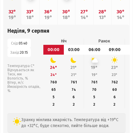
32°
33°
36°
30°
27°
28°
30°
19°
18°
19°
18°
14°
13°
14°
Неділя, 9 серпня
Ніч
Ранок
Схід:
05:40
00:00
03:00
06:00
09:00
1
Захід:
20:15
Температура С°
24°
21°
19°
23°
Відчувається як
Тиск, мм
24°
21°
19°
23°
Вологість, %
760
761
761
762
Вітер, м/с
Ймовірність опадів,
65
74
70
60
%
5
6
5
6
2
2
2
2
Зранку мінлива хмарність. Температура від +19°C
до +32°C, буде спекотно, пийте більше води.