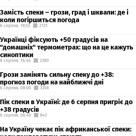
Замість спеки – грози, град і шквали: де і
коли погіршиться погода
6 серпня,
18:53
2131
Українці фіксують +50 градусів на
"домашніх" термометрах: що на це кажуть
синоптики
6 серпня,
16:46
2380
Грози замінять сильну спеку до +38:
прогноз погоди на найближчі дні
6 серпня,
08:00
3358
Пік спеки в Україні: де 6 серпня пригріє до
+38 градусів
6 серпня,
06:40
842
На Україну чекає пік африканської спеки: