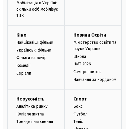
Мобілізація в Україні:
скільки осіб мобілізує
ТЦК
Кіно
Новини Освіти
Найцікавіші фільми
Міністерство освіти та
науки України
Українські фільми
Школа
Фільми на вечір
НМТ 2026
Комедії
Саморозвиток
Серіали
Навчання за кордоном
Нерухомість
Спорт
Аналітика ринку
Бокс
Купівля житла
Футбол
Тренди і натхнення
Теніс