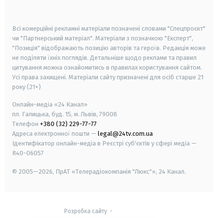
smart tv
samsung smart tv
Всі комерційні рекламні матеріали позначені словами "Спецпроєкт"
чи "Партнерський матеріал". Матеріали з позначкою "Експерт",
"Позиція" відображають позицію авторів та героїв. Редакція може
не поділяти їхніх поглядів. Детальніше щодо реклами та правил
цитування можна ознайомитись в правилах користування сайтом.
Усі права захищені.
Матеріали сайту призначені для осіб старше
21
року (21+)
Онлайн-медіа «24 Канал»
пл. Галицька, буд. 15, м. Львів, 79008
Телефон
+380 (32) 229-77-77
Адреса електронної пошти —
legal@24tv.com.ua
Ідентифікатор онлайн-медіа в Реєстрі суб'єктів у сфері медіа —
R40-06057
© 2005—2026,
ПрАТ «Телерадіокомпанія "Люкс"», 24 Канал.
Розробка сайту
-