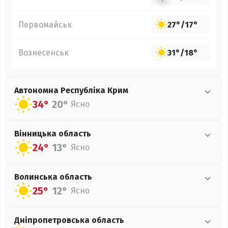
Первомайськ
27°
/
17°
Вознесенськ
31°
/
18°
Автономна Республіка Крим
34°
20°
Ясно
Вінницька
область
24°
13°
Ясно
Волинська
область
25°
12°
Ясно
Дніпропетровська
область