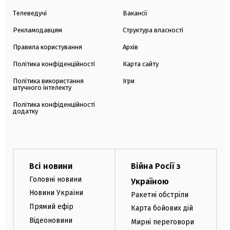
Телеведучі
Вакансії
Рекламодавцям
Структура власності
Правила користування
Архів
Політика конфіденційності
Карта сайту
Політика використання
Ігри
штучного інтелекту
Політика конфіденційності
додатку
Всі новини
Війна Росії з
Головні новини
Україною
Новини України
Ракетні обстріли
Прямий ефір
Карта бойових дій
Відеоновини
Мирні переговори