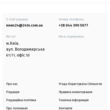
E-mail редакції
Номер телефону:
news24@24tv.com.ua
+38 044 390 5077
Ми тут:
Ми в соцмережах:
м.Київ
,
вул. Володимирська
офіс
61/11,
50
Про нас
Угода Користувача Спільноти
Редакція
Правила коментування
Редакційна політика
Технічна інформація
Про телеканал
Контакти