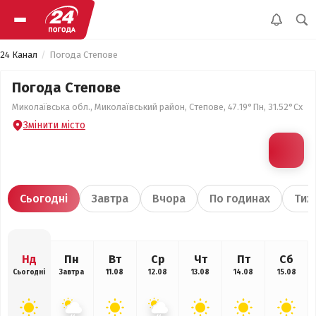
24 Канал
Погода Степове
Погода Степове
Миколаївська обл., Миколаївський район, Степове, 47.19°Пн, 31.52°Сх
Змінити місто
Сьогодні
Завтра
Вчора
По годинах
Тиж
Нд
Пн
Вт
Ср
Чт
Пт
Сб
Сьогодні
Завтра
11.08
12.08
13.08
14.08
15.08