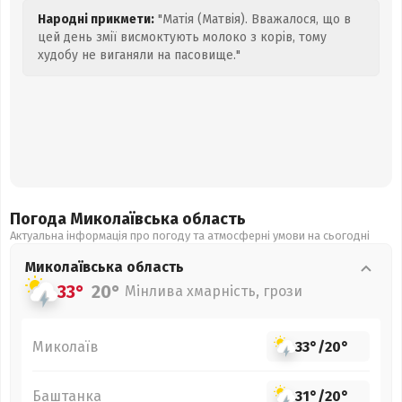
Народні прикмети:
"Матія (Матвія). Вважалося, що в
цей день змії висмоктують молоко з корів, тому
худобу не виганяли на пасовище."
Погода Миколаївська
область
Актуальна інформація про погоду та атмосферні умови на сьогодні
Миколаївська
область
33°
20°
Мінлива хмарність, грози
Миколаїв
33°
/
20°
Баштанка
31°
/
20°