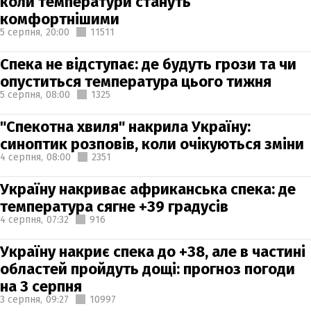
коли температури стануть
комфортнішими
5 серпня,
20:00
11511
Спека не відступає: де будуть грози та чи
опуститься температура цього тижня
5 серпня,
08:00
1325
"Спекотна хвиля" накрила Україну:
синоптик розповів, коли очікуються зміни
4 серпня,
08:00
2351
Україну накриває африканська спека: де
температура сягне +39 градусів
4 серпня,
07:32
916
Україну накриє спека до +38, але в частині
областей пройдуть дощі: прогноз погоди
на 3 серпня
3 серпня,
09:27
10997