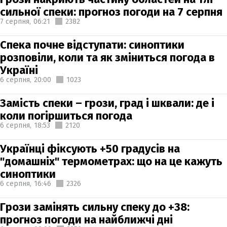
сильної спеки: прогноз погоди на 7 серпня
7 серпня,
06:21
2382
Спека почне відступати: синоптики
розповіли, коли та як зміниться погода в
Україні
6 серпня,
20:00
1023
Замість спеки – грози, град і шквали: де і
коли погіршиться погода
6 серпня,
18:53
2120
Українці фіксують +50 градусів на
"домашніх" термометрах: що на це кажуть
синоптики
6 серпня,
16:46
2326
Грози замінять сильну спеку до +38:
прогноз погоди на найближчі дні