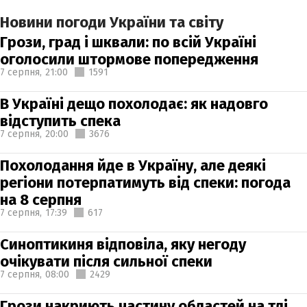
Новини погоди України та світу
Грози, град і шквали: по всій Україні
оголосили штормове попередження
7 серпня,
21:00
1591
В Україні дещо похолодає: як надовго
відступить спека
7 серпня,
20:00
3676
Похолодання йде в Україну, але деякі
регіони потерпатимуть від спеки: погода
на 8 серпня
7 серпня,
17:39
617
Синоптикиня відповіла, яку негоду
очікувати після сильної спеки
7 серпня,
08:00
2429
Грози накриють частину областей на тлі