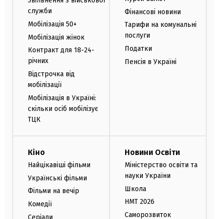
Звільнення з військової
служби
Фінансові новини
Мобілізація 50+
Тарифи на комунальні
послуги
Мобілізація жінок
Податки
Контракт для 18-24-
річних
Пенсія в Україні
Відстрочка від
мобілізації
Мобілізація в Україні:
скільки осіб мобілізує
ТЦК
Кіно
Новини Освіти
Найцікавіші фільми
Міністерство освіти та
науки України
Українські фільми
Школа
Фільми на вечір
НМТ 2026
Комедії
Саморозвиток
Серіали