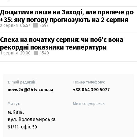
Дощитиме лише на Заході, але припече до
+35: яку погоду прогнозують на 2 серпня
2 серпня,
06:57
2697
Спека на початку серпня: чи поб'є вона
рекордні показники температури
1 серпня,
20:00
1540
E-mail редакції
Номер телефону:
news24@24tv.com.ua
+38 044 390 5077
Ми тут:
Ми в соцмережах:
м.Київ
,
вул. Володимирська
офіс
61/11,
50