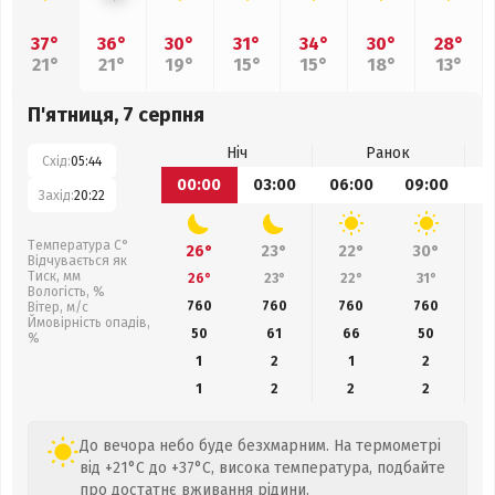
37°
36°
30°
31°
34°
30°
28°
21°
21°
19°
15°
15°
18°
13°
П'ятниця, 7 серпня
Ніч
Ранок
Схід:
05:44
00:00
03:00
06:00
09:00
1
Захід:
20:22
Температура С°
26°
23°
22°
30°
Відчувається як
Тиск, мм
26°
23°
22°
31°
Вологість, %
760
760
760
760
Вітер, м/с
Ймовірність опадів,
50
61
66
50
%
1
2
1
2
1
2
2
2
До вечора небо буде безхмарним. На термометрі
від +21°C до +37°C, висока температура, подбайте
про достатнє вживання рідини.