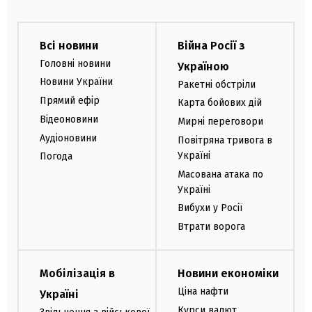
Всі новини
Війна Росії з
Головні новини
Україною
Новини України
Ракетні обстріли
Прямий ефір
Карта бойових дій
Відеоновини
Мирні переговори
Аудіоновини
Повітряна тривога в
Україні
Погода
Масована атака по
Україні
Вибухи у Росії
Втрати ворога
Мобілізація в
Новини економіки
Ціна нафти
Україні
Курси валют