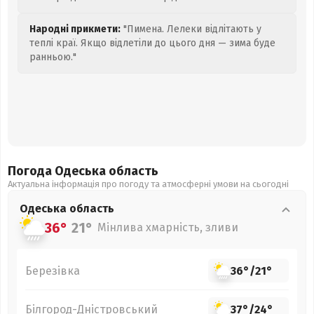
Народні прикмети:
"Пимена. Лелеки відлітають у
теплі краї. Якщо відлетіли до цього дня — зима буде
ранньою."
Погода Одеська
область
Актуальна інформація про погоду та атмосферні умови на сьогодні
Одеська
область
36°
21°
Мінлива хмарність, зливи
Березівка
36°
/
21°
Білгород-Дністровський
37°
/
24°