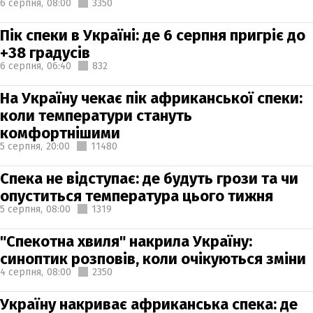
6 серпня,
08:00
3350
Пік спеки в Україні: де 6 серпня пригріє до
+38 градусів
6 серпня,
06:40
832
На Україну чекає пік африканської спеки:
коли температури стануть
комфортнішими
5 серпня,
20:00
11480
Спека не відступає: де будуть грози та чи
опуститься температура цього тижня
5 серпня,
08:00
1319
"Спекотна хвиля" накрила Україну:
синоптик розповів, коли очікуються зміни
4 серпня,
08:00
2350
Україну накриває африканська спека: де