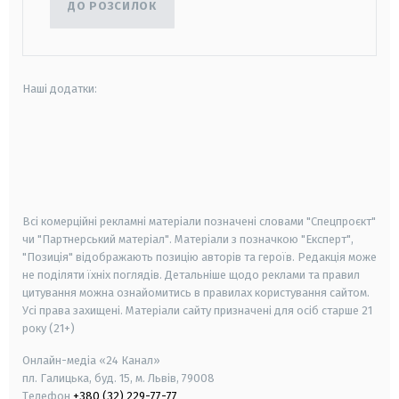
ДО РОЗСИЛОК
Наші додатки:
android
apple
smart tv
samsung smart tv
Всі комерційні рекламні матеріали позначені словами "Спецпроєкт"
чи "Партнерський матеріал". Матеріали з позначкою "Експерт",
"Позиція" відображають позицію авторів та героїв. Редакція може
не поділяти їхніх поглядів. Детальніше щодо реклами та правил
цитування можна ознайомитись в правилах користування сайтом.
Усі права захищені.
Матеріали сайту призначені для осіб старше
21
року (21+)
Онлайн-медіа «24 Канал»
пл. Галицька, буд. 15, м. Львів, 79008
Телефон
+380 (32) 229-77-77