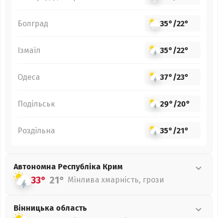
Болград
35°
/
22°
Ізмаїл
35°
/
22°
Одеса
37°
/
23°
Подільськ
29°
/
20°
Роздільна
35°
/
21°
Автономна Республіка Крим
33°
21°
Мінлива хмарність, грози
Вінницька
область