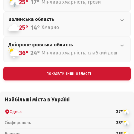
25°
17°
Мінлива хмарність, грози
Волинська
область
25°
14°
Хмарно
Дніпропетровська
область
36°
24°
Мінлива хмарність, слабкий дощ
ПОКАЗАТИ ІНШІ ОБЛАСТІ
Найбільші міста в Україні
Одеса
37°
Сімферополь
33°
Вінниця
25°