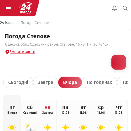
24 Канал
Погода Степове
Погода Степове
Одеська обл., Одеський район, Степове, 46.78°Пн, 30.76°Сх
Змінити місто
Сьогодні
Завтра
Вчора
По годинах
Тиж
Пт
Сб
Нд
Пн
Вт
Ср
Чт
Вчора
Сьогодні
Завтра
10.08
11.08
12.08
13.08