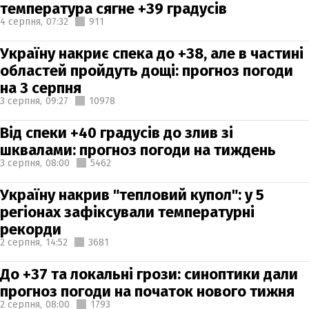
температура сягне +39 градусів
4 серпня,
07:32
911
Україну накриє спека до +38, але в частині
областей пройдуть дощі: прогноз погоди
на 3 серпня
3 серпня,
09:27
10978
Від спеки +40 градусів до злив зі
шквалами: прогноз погоди на тиждень
3 серпня,
08:00
5462
Україну накрив "тепловий купол": у 5
регіонах зафіксували температурні
рекорди
2 серпня,
14:52
3681
До +37 та локальні грози: синоптики дали
прогноз погоди на початок нового тижня
2 серпня,
08:00
1793