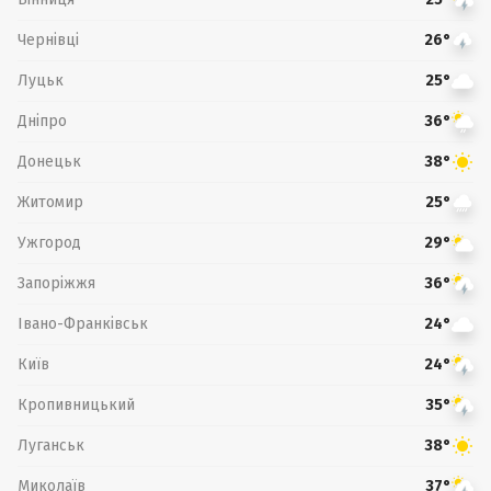
Чернівці
26°
Луцьк
25°
Дніпро
36°
Донецьк
38°
Житомир
25°
Ужгород
29°
Запоріжжя
36°
Івано-Франківськ
24°
Київ
24°
Кропивницький
35°
Луганськ
38°
Миколаїв
37°