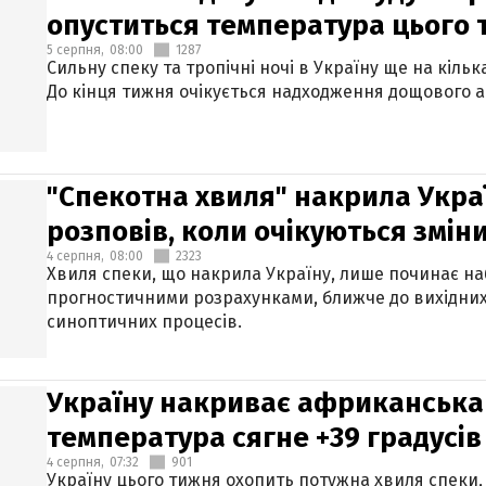
опуститься температура цього
5 серпня,
08:00
1287
Сильну спеку та тропічні ночі в Україну ще на кіль
До кінця тижня очікується надходження дощового 
"Спекотна хвиля" накрила Укра
розповів, коли очікуються змін
4 серпня,
08:00
2323
Хвиля спеки, що накрила Україну, лише починає на
прогностичними розрахунками, ближче до вихідни
синоптичних процесів.
Україну накриває африканська 
температура сягне +39 градусів
4 серпня,
07:32
901
Україну цього тижня охопить потужна хвиля спеки,