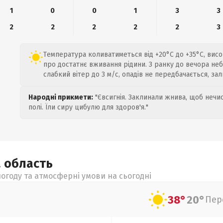
1
0
0
1
3
3
2
2
2
2
2
3
Температура коливатиметься від +20°C до +35°C, вис
про достатнє вживання рідини. З ранку до вечора не
слабкий вітер до 3 м/с, опадів не передбачається, з
Народні прикмети:
"Євсигнія. Заклинали жнива, щоб нечис
полі. Їли сиру цибулю для здоров'я."
а
область
огоду та атмосферні умови на сьогодні
38°
20°
Пер