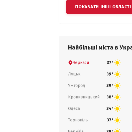
ПОКАЗАТИ ІНШІ ОБЛАСТІ
Найбільші міста в Укра
Черкаси
37°
Луцьк
39°
Ужгород
39°
Кропивницький
38°
Одеса
34°
Тернопіль
37°
Чернігів
38°