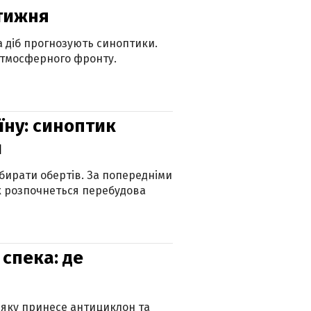
 тижня
ка діб прогнозують синоптики.
атмосферного фронту.
їну: синоптик
и
бирати обертів. За попередніми
х розпочнеться перебудова
спека: де
 яку принесе антициклон та