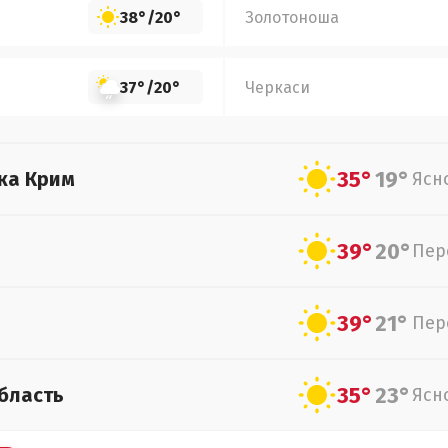
38°
/
20°
Золотоноша
37°
/
20°
Черкаси
35°
19°
ка Крим
Ясн
39°
20°
Пер
39°
21°
Пер
35°
23°
бласть
Ясн