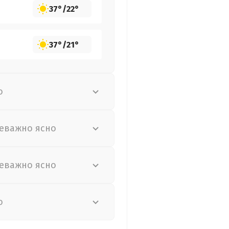
37°
/
22°
37°
/
21°
о
еважно ясно
еважно ясно
о