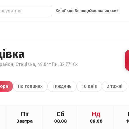
Київ
Львів
Вінниця
Хмельницький
цівка
айон, Стецівка, 49.04°Пн, 32.77°Сх
ора
По годинах
Тиждень
10 днів
2 тижні
Пт
Сб
Нд
Завтра
08.08
09.08
1