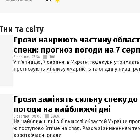
ни та світу
Грози накриють частину областе
спеки: прогноз погоди на 7 сер
6 серпня,
15:54
100
У п'ятницю, 7 серпня, в Україні подекуди утримаєт
прогнозують мінливу хмарність та опади у низці рег
Грози замінять сильну спеку до 
погоди на найближчі дні
6 серпня,
08:00
2869
На найближчі дні в більшості областей України про
ж поступово йтиме на спад. Разом зі зниженням те
короткочасні опади.