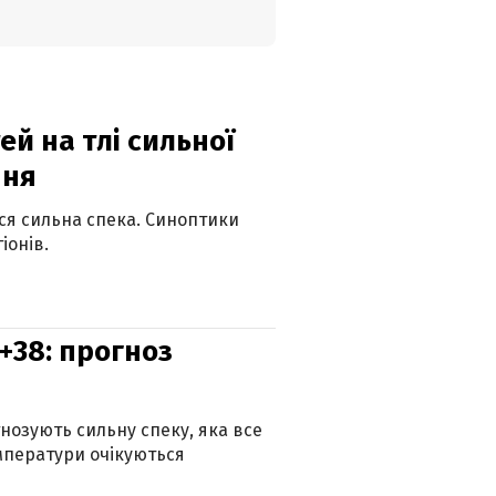
й на тлі сильної
пня
ься сильна спека. Синоптики
іонів.
+38: прогноз
гнозують сильну спеку, яка все
мператури очікуються