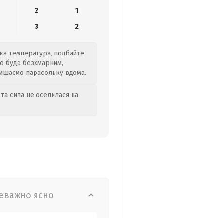
2
1
3
2
ока температура, подбайте
бо буде безхмарним,
алишаємо парасольку вдома.
та сила не оселилася на
еважно ясно