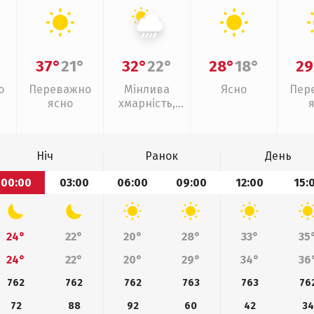
37°
21°
32°
22°
28°
18°
29
о
Переважно
Мінлива
Ясно
Пер
ясно
хмарність,
зливи
Ніч
Ранок
День
00:00
03:00
06:00
09:00
12:00
15:
24°
22°
20°
28°
33°
35
24°
22°
20°
29°
34°
36
762
762
762
763
763
76
72
88
92
60
42
34