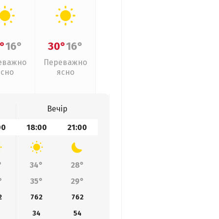
°
16°
30°
16°
еважно
Переважно
ясно
ясно
Вечір
00
18:00
21:00
°
34°
28°
°
35°
29°
2
762
762
34
54