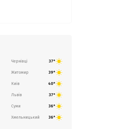
Чернівці
37°
Житомир
39°
Київ
40°
Львів
37°
Суми
36°
Хмельницький
36°