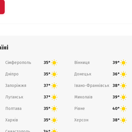
їні
Сімферополь
Вінниця
35°
39°
Дніпро
Донецьк
35°
36°
Запоріжжя
Івано-Франківськ
37°
38°
Луганськ
Миколаїв
37°
39°
Полтава
Рівне
35°
40°
Харків
Херсон
35°
38°
Севастополь
34°