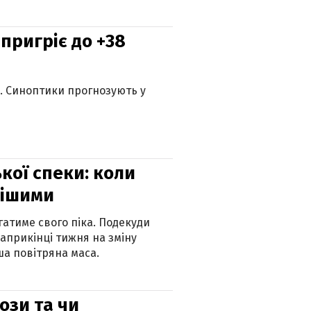
 пригріє до +38
ю. Синоптики прогнозують у
кої спеки: коли
нішими
атиме свого піка. Подекуди
наприкінці тижня на зміну
а повітряна маса.
рози та чи