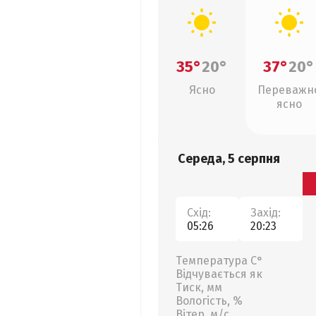
35°
20°
37°
20°
Ясно
Переважн
ясно
Середа, 5 серпня
Схід:
Захід:
05:26
20:23
Температура С°
Відчувається як
Тиск, мм
Вологість, %
Вітер, м/с