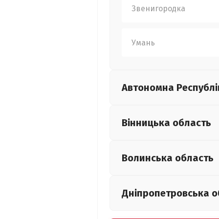
Звенигородка
Умань
Автономна Республі
Вінницька
область
Волинська
область
Дніпропетровська
о