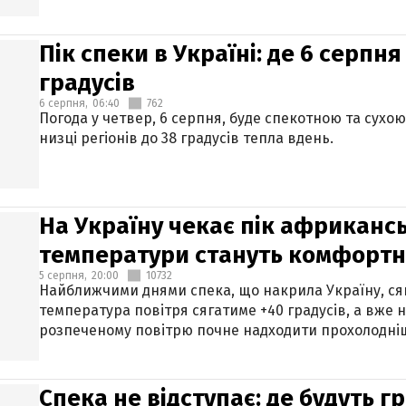
Пік спеки в Україні: де 6 серпня
градусів
6 серпня,
06:40
762
Погода у четвер, 6 серпня, буде спекотною та сухо
низці регіонів до 38 градусів тепла вдень.
На Україну чекає пік африкансь
температури стануть комфорт
5 серпня,
20:00
10732
Найближчими днями спека, що накрила Україну, сяг
температура повітря сягатиме +40 градусів, а вже 
розпеченому повітрю почне надходити прохолодніш
Спека не відступає: де будуть г