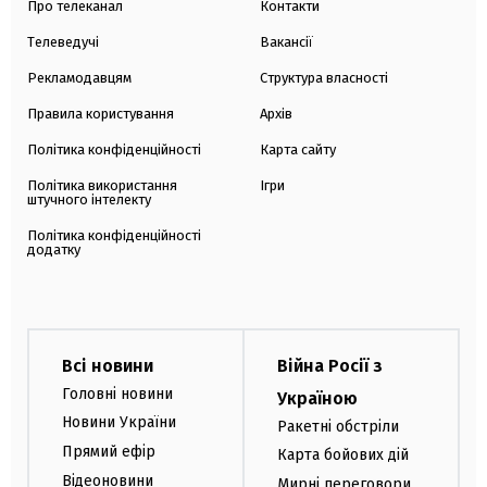
Про телеканал
Контакти
Телеведучі
Вакансії
Рекламодавцям
Структура власності
Правила користування
Архів
Політика конфіденційності
Карта сайту
Політика використання
Ігри
штучного інтелекту
Політика конфіденційності
додатку
Всі новини
Війна Росії з
Головні новини
Україною
Новини України
Ракетні обстріли
Прямий ефір
Карта бойових дій
Відеоновини
Мирні переговори