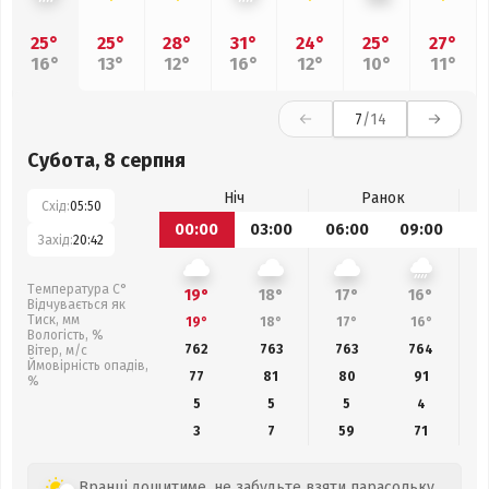
25°
25°
28°
31°
24°
25°
27°
16°
13°
12°
16°
12°
10°
11°
7
/14
Субота, 8 серпня
Ніч
Ранок
Схід:
05:50
00:00
03:00
06:00
09:00
1
Захід:
20:42
Температура С°
19°
18°
17°
16°
Відчувається як
Тиск, мм
19°
18°
17°
16°
Вологість, %
762
763
763
764
Вітер, м/с
Ймовірність опадів,
77
81
80
91
%
5
5
5
4
3
7
59
71
Вранці дощитиме, не забудьте взяти парасольку.