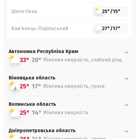
Шепетівка
25°
/
15°
Кам’янець-Подільський
27°
/
17°
Автономна Республіка Крим
33°
20°
Мінлива хмарність, слабкий дощ
Вінницька
область
25°
17°
Мінлива хмарність, грози
Волинська
область
25°
14°
Мінлива хмарність
Дніпропетровська
область
Мінлива хмарність, зливи