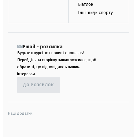
Біатлон
Інші види спорту
Email - розсилка
Будьте в курсі всіх новин і оновлень!
Перейдіть на сторінку наших розсилок, щоб
обрати ті, що відповідають вашим
інтересам.
ДО РОЗСИЛОК
Наші додатки:
android
apple