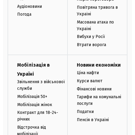
Аудіоновини
Повітряна тривога в
Україні
Погода
Масована атака по
Україні
Вибухи у Росії
Втрати ворога
Мобілізація в
Новини економіки
Ціна нафти
Україні
Курси валют
Звільнення з військової
служби
Фінансові новини
Мобілізація 50+
Тарифи на комунальні
послуги
Мобілізація жінок
Податки
Контракт для 18-24-
річних
Пенсія в Україні
Відстрочка від
мобілізації