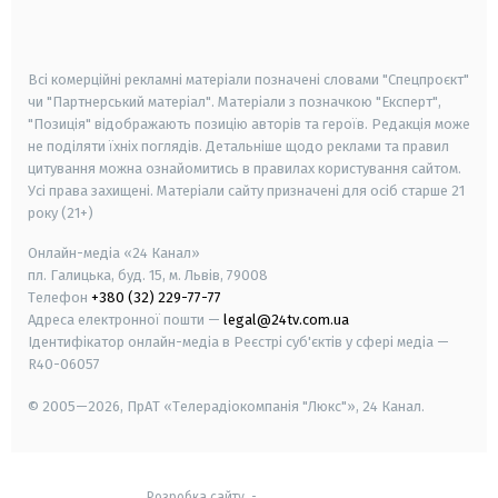
smart tv
samsung smart tv
Всі комерційні рекламні матеріали позначені словами "Спецпроєкт"
чи "Партнерський матеріал". Матеріали з позначкою "Експерт",
"Позиція" відображають позицію авторів та героїв. Редакція може
не поділяти їхніх поглядів. Детальніше щодо реклами та правил
цитування можна ознайомитись в правилах користування сайтом.
Усі права захищені.
Матеріали сайту призначені для осіб старше
21
року (21+)
Онлайн-медіа «24 Канал»
пл. Галицька, буд. 15, м. Львів, 79008
Телефон
+380 (32) 229-77-77
Адреса електронної пошти —
legal@24tv.com.ua
Ідентифікатор онлайн-медіа в Реєстрі суб'єктів у сфері медіа —
R40-06057
© 2005—2026,
ПрАТ «Телерадіокомпанія "Люкс"», 24 Канал.
Розробка сайту
-