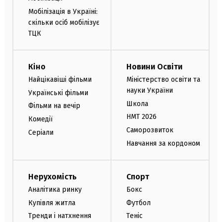
Мобілізація в Україні:
скільки осіб мобілізує
ТЦК
Кіно
Новини Освіти
Найцікавіші фільми
Міністерство освіти та
науки України
Українські фільми
Школа
Фільми на вечір
НМТ 2026
Комедії
Саморозвиток
Серіали
Навчання за кордоном
Нерухомість
Спорт
Аналітика ринку
Бокс
Купівля житла
Футбол
Тренди і натхнення
Теніс